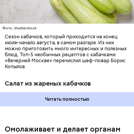
лучше. Потому что это исключает вероятность
возникновения дефицитов микроэлементов, —
заверил специалист.
Фото: Shutterstock
Фото: Shutterstock
Сезон кабачков, который приходится на конец
июля–начало августа, в самом разгаре. Из них
можно приготовить много интересных и полезных
блюд. Топ-5 необычных рецептов с кабачками
«Вечерней Москве» перечислил шеф-повар Борис
Вред дыни
Копылов.
Салат из жареных кабачков
А врач-эндокринолог Алексей Калинчев рассказал,
что существует множество блюд, где используют
растение.
Читать полностью
кремний — укрепляет кости, зубы, волосы и
ногти и оказывает омолаживающее действие;
витамин С — работает как антиоксидант,
иммуномодулятор, помогает выработке
соединительной ткани, улучшает тургор кожи;
Омолаживает и делает органам
клетчатка — достаточно нежная и забирает