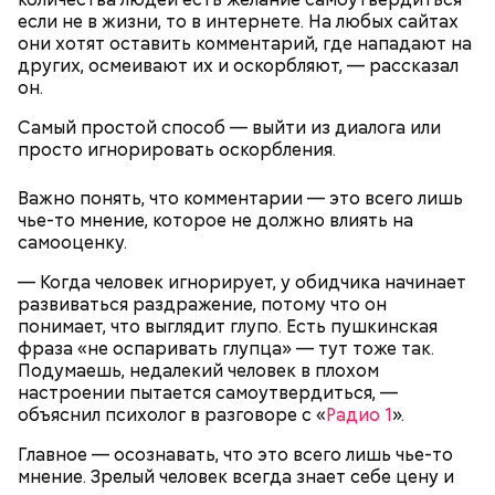
продукты и напитки, которые
рака: чем полезен кресс-салат
если не в жизни, то в интернете. На любых сайтах
выводят токсины из организма
они хотят оставить комментарий, где нападают на
других, осмеивают их и оскорбляют, — рассказал
он.
Самый простой способ — выйти из диалога или
просто игнорировать оскорбления.
Спагетти из кабачков
Важно понять, что комментарии — это всего лишь
чье-то мнение, которое не должно влиять на
самооценку.
— В дыне содержится много сахара, который
— Когда человек игнорирует, у обидчика начинает
представлен фруктозой. С одной стороны — это
развиваться раздражение, потому что он
хорошо, потому что дает энергию. Но важно
понимает, что выглядит глупо. Есть пушкинская
помнить, что сладкими дынями не нужно сильно
фраза «не оспаривать глупца» — тут тоже так.
увлекаться, так же как и арбузами, людям с
Подумаешь, недалекий человек в плохом
сахарным диабетом и лишним весом, —
настроении пытается самоутвердиться, —
подчеркнула доктор.
объяснил психолог в разговоре с «
Радио 1
».
Главное — осознавать, что это всего лишь чье-то
мнение. Зрелый человек всегда знает себе цену и