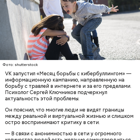
людям с ослабленной иммунной системой;
пожилым;
детям.
Ингредиенты:
Фото: shutterstock
VK запустил «Месяц борьбы с кибербуллингом» —
информационную кампанию, направленную на
борьбу с травлей в интернете и за его пределами.
Психолог Сергей Ключников подчеркнул
актуальность этой проблемы.
Он пояснил, что многие люди не видят границы
между реальной и виртуальной жизнью и слишком
остро воспринимают критику в сети.
Ранние плоды, по словам врача, лучше не есть:
— В связи с анонимностью в сети у огромного
Терапевт Кондрахин назвал
Чистит сосуды и защищает от
количества людей есть желание самоутвердиться