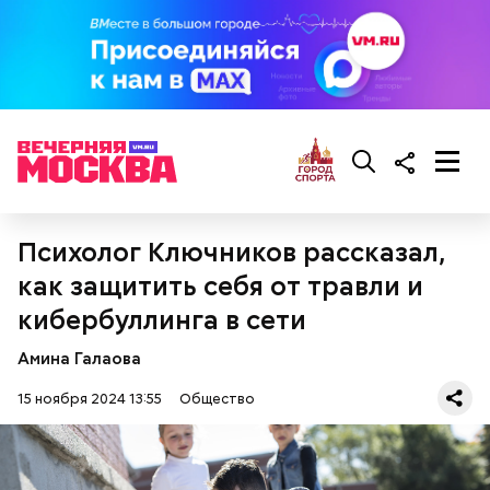
черри или грунтовые, — рассказал шеф-повар.
— Там может содержаться огромное количество
нитратов, которое вызовет головокружение,
гипоксию и ухудшение физического состояния, —
предостерегла Соломатина.
кабачок;
Психолог Ключников рассказал,
брынза;
как защитить себя от травли и
растительное масло;
помидоры черри либо грунтовые.
кибербуллинга в сети
Амина Галаова
15 ноября 2024 13:55
Общество
беременным, кормящим женщинам;