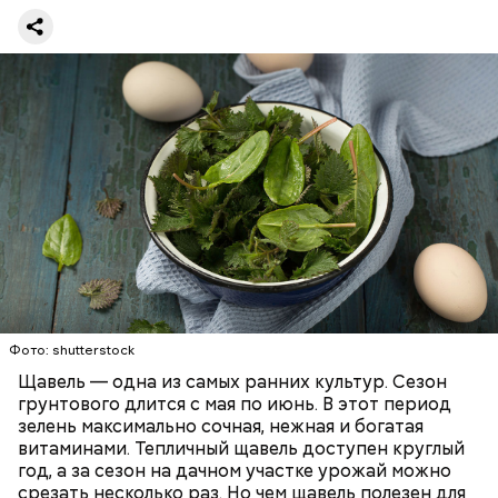
предупредила врач. — Он может привести к
повышению кислотности желудка и раздражать
слизистые оболочки.
Опасность же щавеля состоит в том, что он
содержит большое количество щавелевой кислоты,
которая может способствовать образованию
Фото: shutterstock
камней в почках, объяснила диетолог.
Щавель — одна из самых ранних культур. Сезон
ЗДОРОВЬЕ
ВРАЧИ
РАСТЕНИЯ
грунтового длится с мая по июнь. В этот период
ПРОДУКТЫ
зелень максимально сочная, нежная и богатая
витаминами. Тепличный щавель доступен круглый
год, а за сезон на дачном участке урожай можно
срезать несколько раз. Но чем щавель полезен для