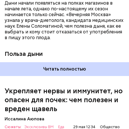
систему и предотвращает скачки давления;
Дыни начали появляться на полках магазинов в
магний — помогает калию и не дает сосудам
начале лета, однако по-настоящему их сезон
спазмироваться.
начинается только сейчас. «Вечерняя Москва»
узнала у врача-диетолога, кандидата медицинских
наук Елены Соломатиной, чем полезна дыня, как ее
По мнению специалиста, здоровому человеку
выбрать и кому стоит отказаться от употребления
достаточно включать щавель в рацион несколько
в пищу этого плода.
раз в месяц. В небольших количествах в свежем
виде или припущенном на сковороде.
Польза дыни
Читать полностью
Укрепляет нервы и иммунитет, но
опасен для почек: чем полезен и
— Если человек уже болеет мочекаменной
вреден щавель
болезнью, щавель ему не рекомендуется. При
артрите, гастрите, холецистите, синдроме
Иссалина Аюпова
раздраженного кишечника, язвах и панкреатите
Сюжеты:
Эксклюзивы ВМ
Еда
29 мая 12:34
Общество
продукт тоже лучше исключить из рациона, —