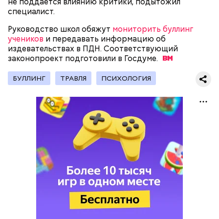
не поддается влиянию критики, подытожил
специалист.
— Кабачки, порезанные кубиками, нужно легко
обжарить на сковороде. К ним добавляются зелень
Руководство школ обяжут
мониторить буллинг
петрушки, чеснок, соль и оливковое масло.
учеников
и передавать информацию об
Получается очень вкусно, — поделился рецептом
издевательствах в ПДН. Соответствующий
Копылов.
законопроект подготовили в
Госдуме.
БУЛЛИНГ
ТРАВЛЯ
ПСИХОЛОГИЯ
с сахарным диабетом;
лишним весом.
кабачок;
петрушка;
чеснок;
оливковое масло;
соль.