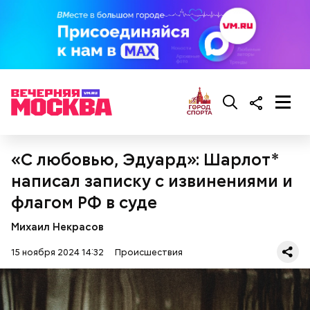
— Мы съездили за витаминами, вернулись обратно,
поднялись домой. У него ухудшилось самочувствие
через сутки... Его увезли в больницу,
Примерно через месяц, 31 декабря 2023 года,
реанимировали, и там он скончался, — рассказывал
Мутаев и его друзья снова назначили Кадирханову
Миссюра на допросе.
встречу. На этот раз они затащили оппонента в
свою квартиру дома и избили, а также сняли ему
скальп, срезав волосы на голове вместе с кожей.
Это позднее подтвердили в управлении
Следственного комитета по Дагестану.
«С любовью, Эдуард»: Шарлот*
написал записку с извинениями и
флагом РФ в суде
Между убийцей и жертвой был давний конфликт.
Кадирханов якобы однажды оскорбил отца
Михаил Некрасов
Мутаева. Еще бойцу не нравилось, что оппонент
Следующим подопытным стал друг детства
ухаживает за сестрой его близкого друга.
15 ноября 2024 14:32
Происшествия
Миссюры Константин. 3 февраля того же года,
Общественник Шамиль Хадулаев писал в своем
когда молодые люди ехали вместе в машине,
Telegram
-канале, что в конце 2023 года Мутаев
подозреваемый угостил приятеля морсом с
назначил Кадирханову встречу, пришел на нее
этиленгликолем. Через два дня Константин умер в
вместе с друзьями и жестоко избил оппонента.