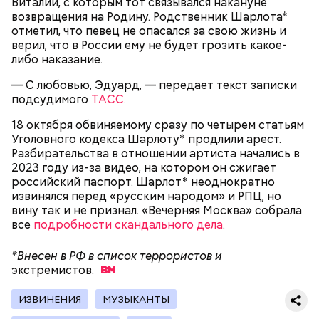
Виталий, с которым тот связывался накануне
возвращения на Родину. Родственник Шарлота*
отметил, что певец не опасался за свою жизнь и
верил, что в России ему не будет грозить какое-
либо наказание.
— С любовью, Эдуард, — передает текст записки
Как идет расследование
Кто еще был жертвой Миссюры
подсудимого
ТАСС
.
18 октября обвиняемому сразу по четырем статьям
Уголовного кодекса Шарлоту* продлили арест.
Разбирательства в отношении артиста начались в
2023 году из-за видео, на котором он сжигает
российский паспорт. Шарлот* неоднократно
извинялся перед «русским народом» и РПЦ, но
вину так и не признал. «Вечерняя Москва» собрала
все
подробности скандального дела
.
*Внесен в РФ в список террористов и
экстремистов.
ИЗВИНЕНИЯ
МУЗЫКАНТЫ
Молодого человека задержали. На первом же
допросе он признался, что планировал отравить