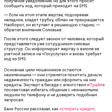
получения уведомления, но для этого просит
сообщить код, который приходит на SMS.
— Если на этом этапе жертва, подозревая
неладное, кладет трубку, обман не прекращается.
Наоборот, он вступает в решающую стадию, —
обратил внимание Соловьев.
После этого следует звонок от человека, который
Однако диетолог предупредила: не для всех дыня
Вовсю идет и сезон черешни. «Вечерняя Москва»
представляется уже сотрудником силовых
может быть полезна. В первую очередь ее стоит
узнала у врача — эндокринолога-диетолога
структур. Он информирует жертву о взломе ее
есть с осторожностью людям:
Натальи Лазуренко,
как правильно есть эту ягоду
с
учетной записи на «Госуслугах» и вновь требует
пользой для здоровья.
код из SMS.
Основные цели мошенников остаются
неизменными — они стремятся похитить деньги,
недвижимость граждан или оформить на них
кредиты. Эксперт в беседе с агентством «
Прайм
»
посоветовал избегать общения с незнакомыми
людьми по телефону и не доверять подобным
запросам.
Банк России рассказал, как
оспорить кредит
,
— Наиболее распространенные борщ, щи, котлеты,