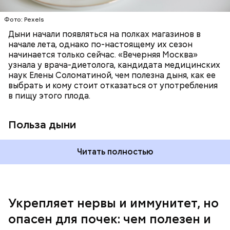
отлично поддерживают наше зрение;
калий — оказывает мочегонное действие,
Фото: Pexels
поддерживает сердечно-сосудистую
систему и предотвращает скачки давления;
Дыни начали появляться на полках магазинов в
магний — помогает калию и не дает сосудам
начале лета, однако по-настоящему их сезон
спазмироваться.
начинается только сейчас. «Вечерняя Москва»
узнала у врача-диетолога, кандидата медицинских
наук Елены Соломатиной, чем полезна дыня, как ее
выбрать и кому стоит отказаться от употребления
По мнению специалиста, здоровому человеку
— Однако если человеку нужно не разжижать
в пищу этого плода.
достаточно включать щавель в рацион несколько
кровь, а наоборот, ее коагулировать, то нужно
раз в месяц. В небольших количествах в свежем
полностью исключить чеснок из рациона, —
виде или припущенном на сковороде.
уточнила диетолог.
Польза дыни
Читать полностью
Укрепляет нервы и иммунитет, но
опасен для почек: чем полезен и
— Если человек уже болеет мочекаменной