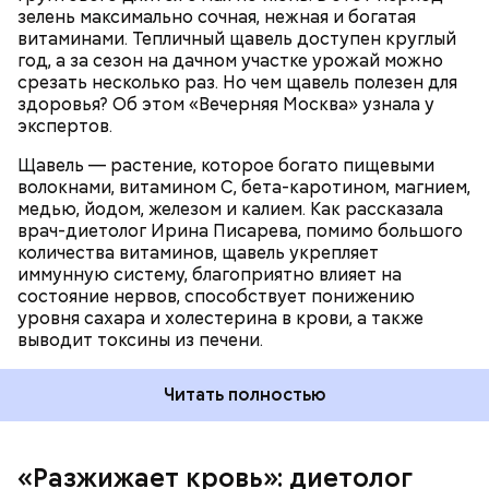
ПРОДУКТЫ
зелень максимально сочная, нежная и богатая
оказывают раздражающее действие на слизистые
витаминами. Тепличный щавель доступен круглый
оболочки кишечника и могут вызвать обострение,
год, а за сезон на дачном участке урожай можно
— предупредила Соломатина.
срезать несколько раз. Но чем щавель полезен для
здоровья? Об этом «Вечерняя Москва» узнала у
экспертов.
Щавель — растение, которое богато пищевыми
волокнами, витамином С, бета-каротином, магнием,
медью, йодом, железом и калием. Как рассказала
врач-диетолог Ирина Писарева, помимо большого
количества витаминов, щавель укрепляет
иммунную систему, благоприятно влияет на
состояние нервов, способствует понижению
уровня сахара и холестерина в крови, а также
Диетолог отметила, что норма потребления
выводит токсины из печени.
чеснока сугубо индивидуальна.
Читать полностью
«Разжижает кровь»: диетолог