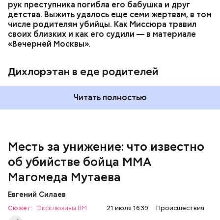
рук преступника погибла его бабушка и друг
детства. Выжить удалось еще семи жертвам, в том
числе родителям убийцы. Как Миссюра травил
своих близких и как его судили — в материале
— Личность подозреваемого установлена,
«Вечерней Москвы».
полицией принимаются меры к задержанию, —
сообщили в пресс-службе
ГУ МВД России
по
Республике Дагестан.
Дихлорэтан в еде родителей
Читать полностью
Месть за унижение: что известно
об убийстве бойца ММА
Магомеда Мутаева
Евгений Силаев
По данному факту СК возбудил
уголовное дело
по
Сюжет:
Эксклюзивы ВМ
21 июля 16:39
Происшествия
двум статьям: «Убийство» и «Незаконный оборот