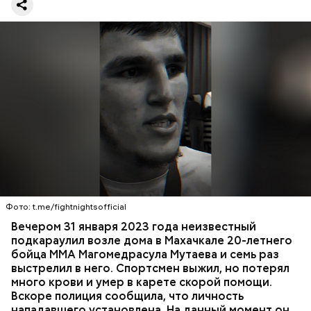
оружия». Расследование уголовного дела
взял на
контроль
председатель Следственного комитета
России Александр Бастрыкин.
Вечером 31 января Мутаев возвращался домой с
тренировки. Во дворе жилого дома на улице
Гапцахской в Махачкале на бойца напал
неизвестный. Он выскочил из подъезда, выстрелил
Фото: t.me/fightnightsofficial
в спортсмена не менее семи раз и скрылся.
СПОРТ
СЛЕДСТВЕННЫЙ КОМИТЕТ
ММА
Вечером 31 января 2023 года неизвестный
Очевидцы трагедии вызвали полицию и скорую
РЕСПУБЛИКА ДАГЕСТАН
СМЕРТЬ
подкараулил возле дома в Махачкале 20-летнего
помощь, однако врачи оказались бессильны —
бойца ММА Магомедрасула Мутаева и семь раз
пострадавший умер по пути в больницу.
выстрелил в него. Спортсмен выжил, но потерял
много крови и умер в карете скорой помощи.
Вскоре полиция сообщила, что личность
нападавшего установлена. На данный момент он