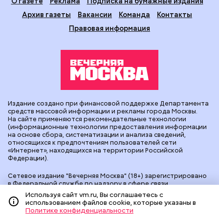
О газете
Реклама
Подписка на бумажные издания
Архив газеты
Вакансии
Команда
Контакты
Правовая информация
Издание создано при финансовой поддержке Департамента
средств массовой информации и рекламы города Москвы.
На сайте применяются рекомендательные технологии
(информационные технологии предоставления информации
на основе сбора, систематизации и анализа сведений,
относящихся к предпочтениям пользователей сети
«Интернет», находящихся на территории Российской
Федерации).
Сетевое издание "Вечерняя Москва" (18+) зарегистрировано
в Федеральной службе по надзору в сфере связи,
информационных технологий и массовых коммуникаций
Используя сайт vm.ru, Вы соглашаетесь с
(Роскомнадзор). Свидетельство о регистрации ЭЛ № ФС 77 -
использованием файлов cookie, которые указаны в
90524 от 09.12.2025. Учредитель: АО "Редакция газеты
Политике конфиденциальности
"Вечерняя Москва". Главный редактор
vm.ru
: Александр