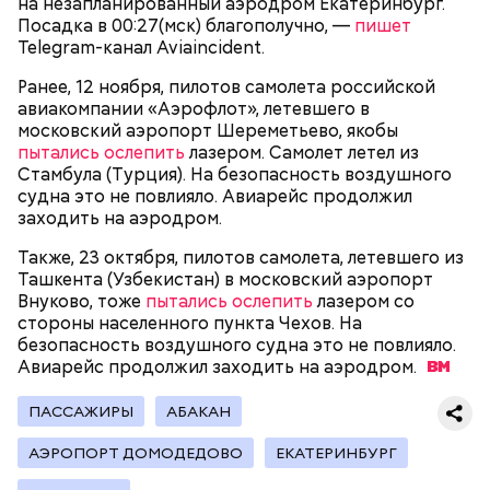
на незапланированный аэродром Екатеринбург.
Посадка в 00:27(мск) благополучно, —
пишет
Telegram-канал Aviaincident.
Как идет расследование
Ранее, 12 ноября, пилотов самолета российской
Кто еще был жертвой Миссюры
авиакомпании «Аэрофлот», летевшего в
московский аэропорт Шереметьево, якобы
пытались ослепить
лазером. Самолет летел из
Стамбула (Турция). На безопасность воздушного
судна это не повлияло. Авиарейс продолжил
заходить на аэродром.
Также, 23 октября, пилотов самолета, летевшего из
Ташкента (Узбекистан) в московский аэропорт
Внуково, тоже
пытались ослепить
лазером со
стороны населенного пункта Чехов. На
безопасность воздушного судна это не повлияло.
Авиарейс продолжил заходить на
аэродром.
ПАССАЖИРЫ
АБАКАН
Молодого человека задержали. На первом же
допросе он признался, что планировал отравить
Примечательно, что летом 2023 года на Мутаева
АЭРОПОРТ ДОМОДЕДОВО
ЕКАТЕРИНБУРГ
только отчима. Тогда следователи посчитали, что
уже нападали возле Школы единоборств. Тогда
мотивом преступления была квартира родителей,