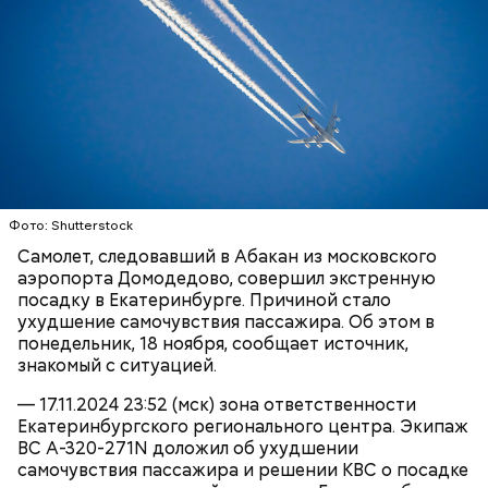
допросе.
Вскоре в качестве главного подозреваемого в
Первой жертвой Миссюры была его девушка.
убийстве спортсмена арестовали его 18-летнего
Именно на ней молодой человек впервые испытал
знакомого Надырхана Кадирханова. На допросе он
химикаты, купленные в интернет-магазине. 13
признал вину и показал следователям, как именно
января 2024 года он подсыпал дихлорэтан в
совершил преступление и где спрятал оружие, из
Фото: Shutterstock
коктейль возлюбленной, отчего у нее случился
которого застрелил Мутаева.
Самолет, следовавший в Абакан из московского
инсульт. Девушка неделю
провела в коме
, а после
аэропорта Домодедово, совершил экстренную
выписки из больницы узнала, что Миссюра
посадку в Екатеринбурге. Причиной стало
оформил на нее несколько кредитов.
ухудшение самочувствия пассажира. Об этом в
понедельник, 18 ноября, сообщает источник,
знакомый с ситуацией.
— 17.11.2024 23:52 (мск) зона ответственности
Екатеринбургского регионального центра. Экипаж
ВС A-320-271N доложил об ухудшении
самочувствия пассажира и решении КВС о посадке