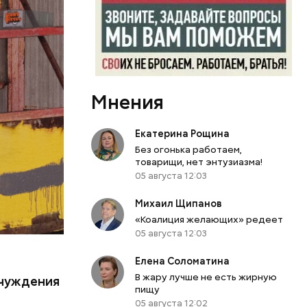
0
бласти.
й
л Бабич.
периода
 особую
Мнения
кивается
Екатерина Рощина
 оружия,
Без огонька работаем,
я
товарищи, нет энтузиазма!
ы таким
05 августа 12:03
Михаил Щипанов
«Коалиция желающих» редеет
05 августа 12:03
Елена Соломатина
.
В жару лучше не есть жирную
тчуждения
пищу
05 августа 12:02