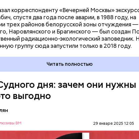
азал корреспонденту «Вечерней Москвы» экскурс
ич, спустя два года после аварии, в 1988 году, на
и трех районов белорусской зоны отчуждения —
го, Наровлянского и Брагинского — был создан П
венный радиационно-экологический заповедник. 
ствия не столь разрушительны, как ядерные взрыв
нную группу сюда запустили только в 2018 году.
рочной перспективе. Десятилетия антропогенных
ваний атмосферы могут быть не менее катастроф
Читать полностью
дары. Тогда, в 2007 году, один из спонсоров «Бюл
омщиков» Стивен Хокинг призвал общественность
ороховой бочке сложа руки:
Судного дня: зачем они нужны
это выгодно
лян
люзивы ВМ
29 января 2025 12:05