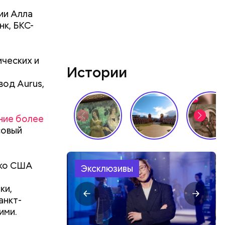
ии Алла
нк, БКС-
ческих и
Истории
а
вод Aurus,
 в
ние более
ЦБ РФ —
совый
ако США
Эксклюзивы
 в
ки,
 нужно
анкт-
ими.