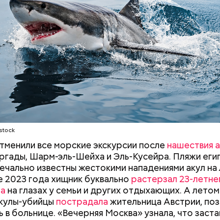
 суда с надувными бортами. Более того, бывало и 
сажиры таких плавательных средств оказывались 
НОСТЬ
СМЕРТЬ
РЫБА
ых рыб, — сказал собеседник «ВМ».
удного дня — прибыльный проект
Как поменять батареи дома и
Как получить до
stock
не получить штраф
рублей от госу
отменили все морские экскурсии после
нашествия а
трудной ситуац
ргады, Шарм-эль-Шейха и Эль-Кусейра. Пляжи еги
претендовать и
ечально известны жестокими нападениями акул на
документы
не 2023 года хищник буквально
растерзал 23-летне
на
на глазах у семьи и других отдыхающих. А летом
асстояния большие, экскурсионные группы преодо
акулы-убийцы
пострадала
жительница Австрии, поз
 километров на автобусе. Проезжают вглубь леса,
ь в больнице. «Вечерняя Москва» узнала, что заста
ь по одичавшим местам, где начинается самая «гр