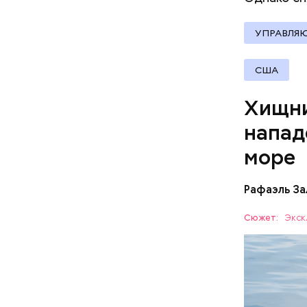
По мнению
УПРАВЛЯ
политолог
раз перед
США
Хищни
напад
море
Рафаэль За
Собеседни
Сюжет:
Экск
назад о т
вполне ук
— Очень м