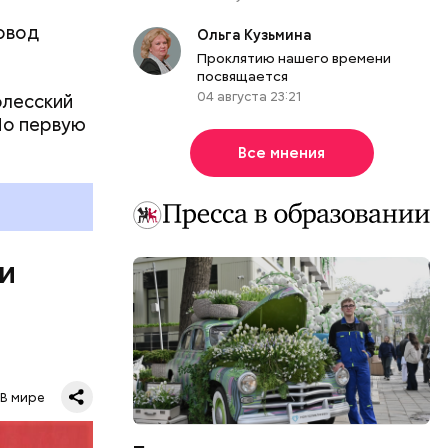
овод
Ольга Кузьмина
Проклятию нашего времени
посвящается
04 августа 23:21
олесский
Но первую
ы, но лишь
Все мнения
ичны, чем
летеня
 не сидеть
 и
В мире