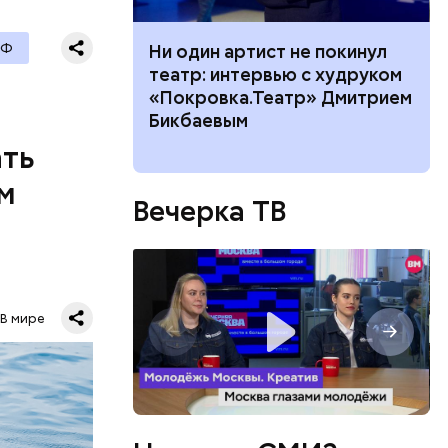
и военных
РФ
ного риска:
Ни один артист не покинул
я уже не
оридор
театр: интервью с худруком
имели.
 нельзя
«Покровка.Театр» Дмитрием
8 августа
Бикбаевым
ать
м
Вечерка ТВ
о лет
В мире
одня это
.
овали