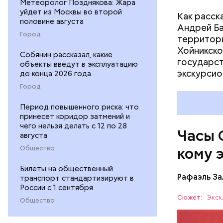
Метеоролог Позднякова: Жара
уйдет из Москвы во второй
Как расск
половине августа
Андрей Баб
Город
территори
Хойникско
Собянин рассказал, какие
государст
объекты введут в эксплуатацию
Их послед
экскурсио
до конца 2026 года
в краткос
Город
преобразо
ядерные у
Период повышенного риска: что
ученых-ат
принесет коридор затмений и
чего нельзя делать с 12 по 28
на этой п
Часы 
августа
Общество
кому 
Билеты на общественный
Рафаэль За
транспорт стандартизируют в
России с 1 сентября
Сюжет:
Экск
Общество