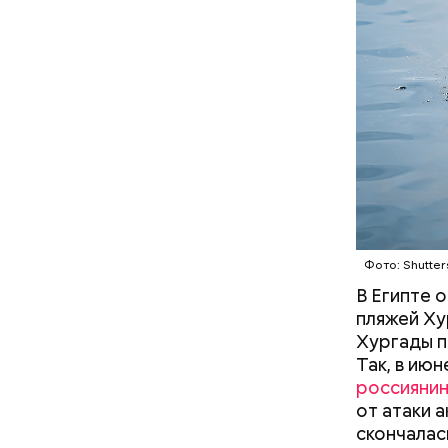
небольшие
когда пас
БЕЗОПАС
этих хищн
Часы С
Фото: Shutter
В Египте 
пляжей Ху
Хургады п
Так, в ию
россияни
Так как р
от атаки 
первые 15
скончалас
пробираяс