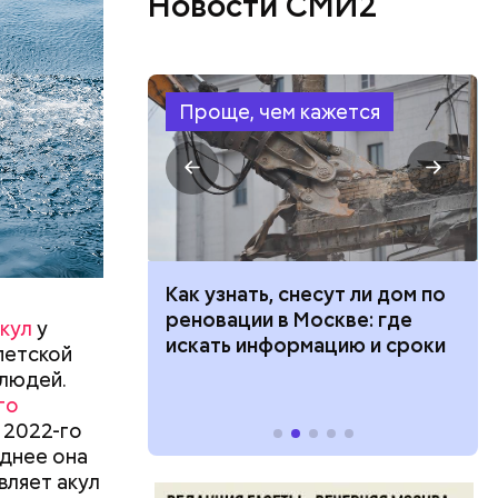
Новости СМИ2
такое,
жертвами
Проще, чем кажется
 100 тысяч
Как узнать, снесут ли дом по
дарства при
реновации в Москве: где
кул
у
ии: кто может
искать информацию и сроки
петской
 какие нужны
 людей.
го
 2022-го
левают
днее она
вляет акул
язная»