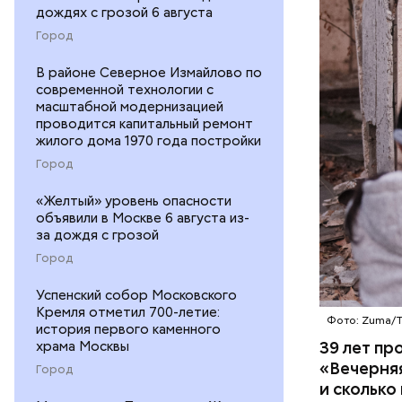
— Протяже
дождях с грозой 6 августа
километро
Город
Понятное 
БЕЛАРУСЬ
пропускно
В районе Северное Измайлово по
современной технологии с
— Посколь
масштабной модернизацией
проводится капитальный ремонт
беспрецед
жилого дома 1970 года постройки
ответстве
Город
консульти
человечес
«Желтый» уровень опасности
его разру
объявили в Москве 6 августа из-
деятельно
за дождя с грозой
образом, 
Город
Успенский собор Московского
Кремля отметил 700-летие:
Фото: Zuma/
история первого каменного
39 лет пр
храма Москвы
«Вечерняя
Город
и сколько