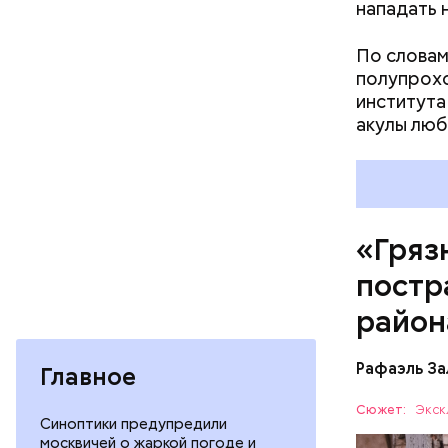
нападать 
зона.
По словам
полупрохо
института
акулы люб
Каждый го
мире, — у
безопасно
принимают
причиной 
«Гряз
ухудшающ
постр
прогресса
национали
район
Рафаэль За
Главное
Сюжет:
Экск
Синоптики предупредили
москвичей о жаркой погоде и