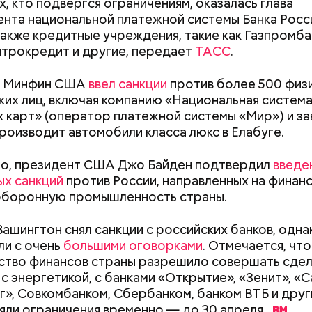
х, кто подвергся ограничениям, оказалась глава
нта национальной платежной системы Банка Росс
 также кредитные учреждения, такие как Газпромба
нтрокредит и другие, передает
ТАСС
.
е Минфин США
ввел санкции
против более 500 физи
их лиц, включая компанию «Национальная систем
 карт» (оператор платежной системы «Мир») и за
роизводит автомобили класса люкс в Елабуге.
ппы из пяти человек такое путешествие обойдется
го, президент США Джо Байден подтвердил
введе
340 белорусских рублей (около 10311 рублей по 
ых санкций
против России, направленных на финан
»
), — уточнил он.
оборонную промышленность страны.
Вашингтон снял санкции с российских банков, одн
ли с очень
большими оговорками
. Отмечается, что
заметил, что атака целой акульей стаи на человека
тво финансов страны разрешило совершать сдел
море или океане вполне реальна. Следовательно,
 с энергетикой, с банками «Открытие», «Зенит», «С
е возможное, чтобы не оказаться за бортом.
», Совкомбанком, Сбербанком, банком ВТБ и друг
яли ограничения временно — до 30
апреля.