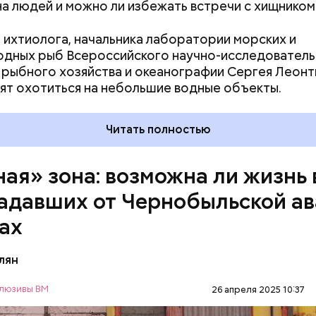
на людей и можно ли избежать встречи с хищником
 ихтиолога, начальника лаборатории морских и
дных рыб Всероссийского научно-исследователь
 рыбного хозяйства и океанографии Сергея Леонт
ят охотиться на небольшие водные объекты.
д — в зависимости от того, какие события происх
ченые, нобелевские лауреаты и специалисты по я
Читать полностью
сти из экспертного совета «Бюллетеня ученых-а
 решение о переводе стрелки. Например, в 2017-
перевода на полминуты вперед послужили как
ная» зона: возможна ли жизнь 
иеся отношения между ядерными державами, отс
адавших от Чернобыльской а
 в сокращении выбросов углекислого газа, так и у
зма во всем мире и отрицание изменения климата.
ах
лян
люзивы ВМ
26 апреля 2025 10:37