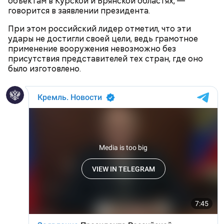
объектам в Курской и Брянской областях, —
говорится в заявлении президента.
При этом российский лидер отметил, что эти
удары не достигли своей цели, ведь грамотное
применение вооружения невозможно без
присутствия представителей тех стран, где оно
было изготовлено.
Более чем полгода о Елизавете Цурковой не было
ничего известно, пока 14 ноября 2023 года
видеозапись с ее участием не показали на
иракском телеканале «Аль-Рабиа».