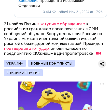
Как Цуркова призналась в работе на
спецслужбы
21 ноября Путин
выступил с обращением
к
российским гражданам после появления в СМИ
сообщений об ударе Вооруженных сил России по
Украине межконтинентальной баллистической
ракетой с безъядерной комплектацией. Президент
подтвердил этот удар
, он был нанесен по
предприятию «Южмаш» в
Днепропетровске.
УКРАИНА
ВОЕННЫЕ КОНФЛИКТЫ
ВЛАДИМИР ПУТИН
Вскоре Цуркова перестала выходить на связь. 5
июля 2023 года канцелярия премьер-министра
В сентябре спикер заявила, что в школах сразу
Израиля Биньямина Нетаньяху сообщила, что