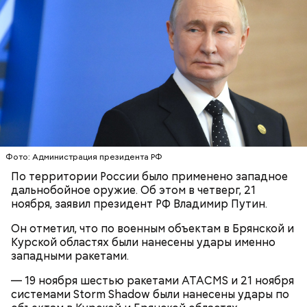
Помимо этого, Цуркова раскритиковала боевые
действия Израиля в секторе Газа. Также женщина
заявила, что премьер-министром страны
Биньямином Нетаньяху управляют его жена Сара и
сын Яир.
Фото: Администрация президента РФ
На видео ученая призналась, что участвовала в
подрывной работе в пользу спецслужб Израиля.
По территории России было применено западное
Женщина заявила, что является агентом ЦРУ и
дальнобойное оружие. Об этом в четверг, 21
«Моссада» и специально приехала в Сирию в 2019
ноября, заявил президент РФ Владимир Путин.
году, чтобы наладить связи между Израилем и
Он отметил, что по военным объектам в Брянской и
антиправительственными силами. Цуркова
Курской областях были нанесены удары именно
отметила, что в дальнейшем она отправилась с
западными ракетами.
подрывной миссией в Ирак. Ее основная задача
состояла «в разжигании вражды между шиитами»
— 19 ноября шестью ракетами ATACMS и 21 ноября
(сторонниками одного из направлений ислама).
системами Storm Shadow были нанесены удары по