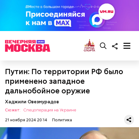
ученая попросила свою семью добиваться ее
освобождения из плена.
Путин: По территории РФ было
применено западное
дальнобойное оружие
Хаджили Овезмурадов
Сюжет:
Спецоперация на Украине
21 ноября 2024 20:14
Политика