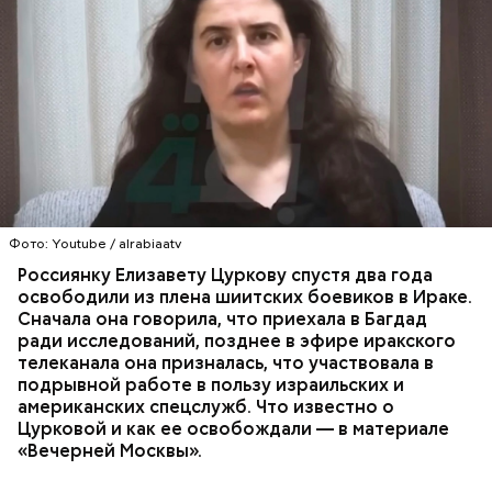
Елизавета Цуркова — ученый и эксперт по Сирии и
Ближнему Востоку, докторант кафедры
политологии Принстонского университета США.
Она занимается изучением джихадистских
Спикер Совфеда заявила, что необходимо начать
группировок и ведет популярный тематический
ПОХИЩЕНИЯ
РОССИЯ
США
ИЗРАИЛЬ
борьбу с органов публичной власти. Чиновникам
блог. Цуркова родилась в России, однако, когда ей
ЗАЛОЖНИКИ
необходимо следить за своей речью и
исполнилось четыре года, ее семья перебралась
содержанием документов. Матвиенко в
Фото: Youtube / alrabiaatv
жить в Израиль.
подтверждение своих слов привела цитату
Россиянку Елизавету Цуркову спустя два года
советского и российского лингвиста Людмилы
освободили из плена шиитских боевиков в Ираке.
Вербицкой: «Давайте говорить и писать по-русски
Сначала она говорила, что приехала в Багдад
правильно».
ради исследований, позднее в эфире иракского
телеканала она призналась, что участвовала в
подрывной работе в пользу израильских и
американских спецслужб. Что известно о
Цурковой и как ее освобождали — в материале
«Вечерней Москвы».