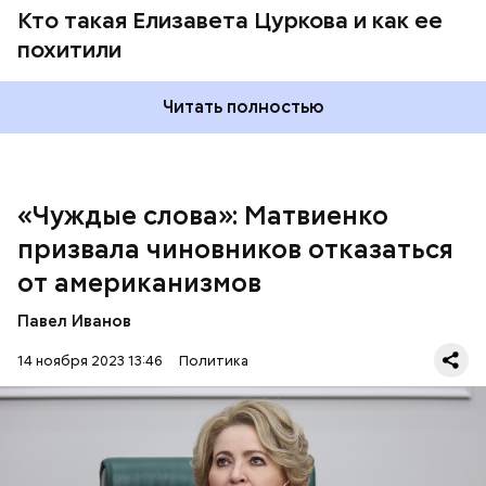
Кто такая Елизавета Цуркова и как ее
Председатель выделила термины «модератор»,
похитили
«дедлайн», «кофебрейк» и призвала их заменить на
«ведущий», «срок исполнения» и «перерыв»
соответственно, поскольку в большинстве случаев
Читать полностью
их использование выглядит совершенно неуместно
и с этим нужно бороться.
«Чуждые слова»: Матвиенко
призвала чиновников отказаться
от американизмов
Павел Иванов
14 ноября 2023 13:46
Политика
— Чуждые слова используются в официальной
речи без надобности при наличии устоявшихся
русских соответствий, — заявила Матвиенко.