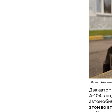
Молодого 
что плани
посчитали
которая в
По данны
дней Мисс
знакомого
Предполаг
отомстить
Фото: Анатол
Два автом
А-104 в п
автомобил
этом во в