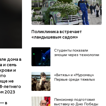
цию и
радавший
Поликлиника встречает
«ландышевым садом»
Студенты показали
эмоции через технологии
зле дома в
 и семь
крови и
«Витязь» и «Муромец».
что
Первые среди тяжелых
еще не
8-летнего
ом 2023
Пенсионер подготовил
 — в
выставку ко Дню Победы