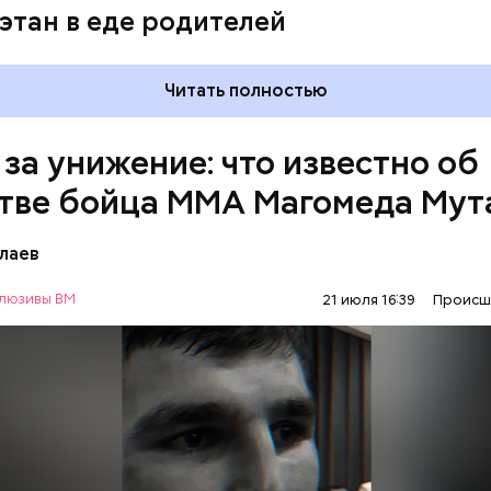
этан в еде родителей
Читать полностью
 за унижение: что известно об
тве бойца ММА Магомеда Мут
лаев
люзивы ВМ
21 июля 16:39
Происш
1 января Мутаев возвращался домой с тренировки
ма на улице Гапцахской в Махачкале на бойца нап
ый. Он выскочил из подъезда, выстрелил в спортсм
СЛЕДСТВЕННЫЙ КОМИТЕТ
ММА