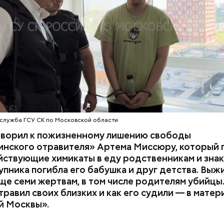
супругов случайно. То же самое вещество нашли в 
з квартиры пострадавших.
служба ГСУ СК по Московской области
оворил к пожизненному лишению свободы
инского отравителя» Артема Миссюру, который 
ствующие химикаты в еду родственникам и знак
упника погибла его бабушка и друг детства. Выж
у факту СК возбудил
уголовное дело
по двум ста
ще семи жертвам, в том числе родителям убийцы.
» и «Незаконный оборот оружия». Расследование
равил своих близких и как его судили — в матер
го дела
взял на контроль
председатель Следствен
й Москвы».
России Александр Бастрыкин.