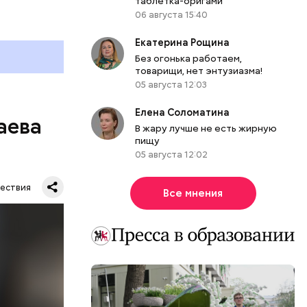
таблетка-оригами
06 августа 15:40
Екатерина Рощина
Без огонька работаем,
товарищи, нет энтузиазма!
05 августа 12:03
Елена Соломатина
аева
В жару лучше не есть жирную
пищу
05 августа 12:02
ествия
Все мнения
. Во дворе
ал
ена не