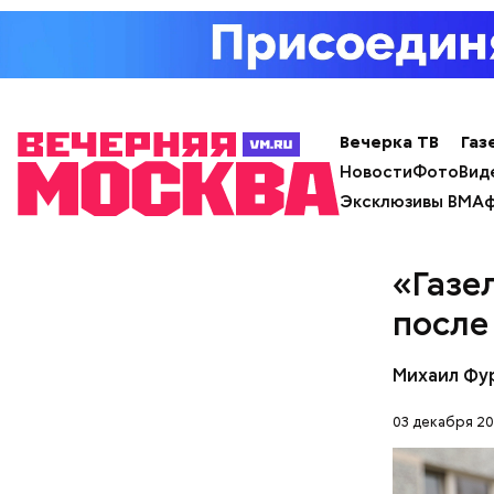
Кто ещ
Примечате
Школы еди
спортсмен
Вечерка ТВ
Газ
ответ.
Новости
Фото
Вид
Эксклюзивы ВМ
Аф
«Газе
после
Михаил Фу
03 декабря 20