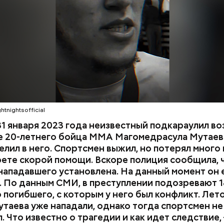
и раз и скрылся. Очевидцы трагедии вызвали поли
мощь, однако врачи оказались бессильны — пост
КА ДАГЕСТАН
СМЕРТЬ
ти в больницу.
htnightsofficial
1 января 2023 года неизвестный подкараулил во
е 20-летнего бойца ММА Магомедрасула Мутаева
елил в него. Спортсмен выжил, но потерял много 
рете скорой помощи. Вскоре полиция сообщила, 
нападавшего установлена. На данный момент он 
 По данным СМИ, в преступлении подозревают 1
 погибшего, с которым у него был конфликт. Лет
утаева уже нападали, однако тогда спортсмен не
. Что известно о трагедии и как идет следствие,