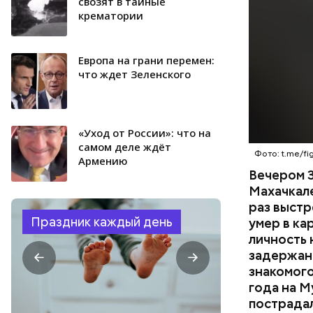
менее сем
свозят в тайные
крематории
скорую по
РЕСПУБЛИ
умер по пу
Европа на грани перемен:
что ждет Зеленского
«Уход от России»: что на
самом деле ждёт
Фото: t.me/fig
Армению
Вечером 3
Махачкал
раз выстр
Праздник каждый день
умер в ка
личность 
задержан.
знакомого
года на М
пострадал