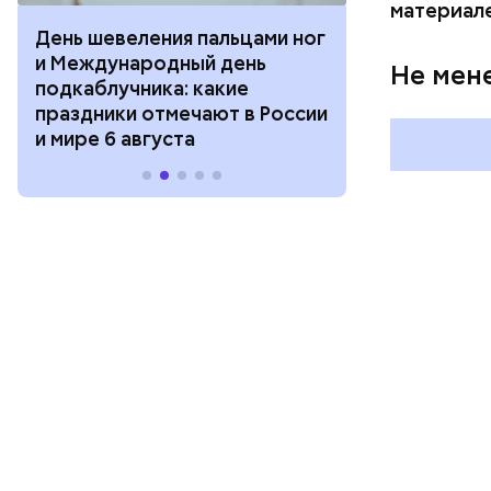
материал
День шевеления пальцами ног
День разгля
и Международный день
горизонта и 
Не мен
подкаблучника: какие
курсанта: ка
праздники отмечают в России
отмечают в Р
и мире 6 августа
августа