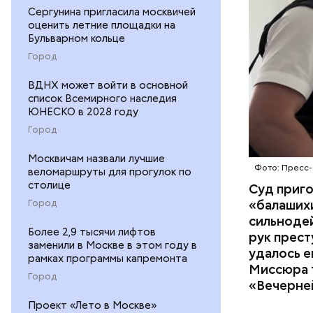
организм 
Сергунина пригласила москвичей
изъятой и
оценить летние площадки на
Бульварном кольце
Город
ВДНХ может войти в основной
список Всемирного наследия
ЮНЕСКО в 2028 году
Город
Москвичам назвали лучшие
Фото: Пресс-
веломаршруты для прогулок по
столице
Суд приг
«балаших
Город
сильнодей
Более 2,9 тысячи лифтов
рук прест
заменили в Москве в этом году в
По данном
удалось е
рамках программы капремонта
«Убийство
Миссюра т
Город
уголовно
«Вечерне
комитета 
Проект «Лето в Москве»