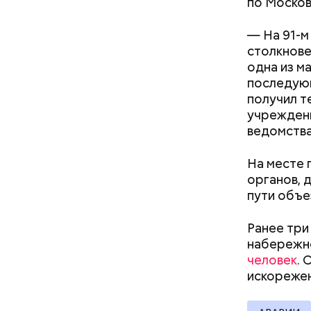
по Москов
— На 91-м
столкнове
одна из м
Началось 
последующ
скрытую к
получил т
потерпевш
учрежден
матери и 
ведомства
Стражи по
пищу ела 
вероятный
На месте 
план «Пер
органов, 
полицейск
пути объе
аэропорт.
Ранее три
набережно
человек
. 
Pl
искорежен
Vi