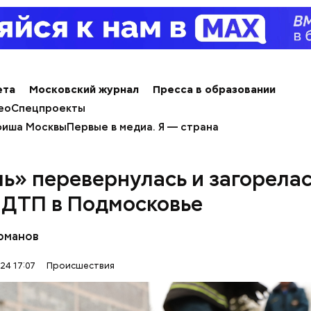
е был жертвой Миссюры
льно, что летом 2023 года на Мутаева уже напад
ноборств. Тогда неизвестный несколько раз выст
а из травматического пистолета, а боец
открыл о
ета
Московский журнал
Пресса в образовании
ео
Спецпроекты
иша Москвы
Первые в медиа. Я — страна
ль» перевернулась и загорела
 ДТП в Подмосковье
рманов
24 17:07
Происшествия