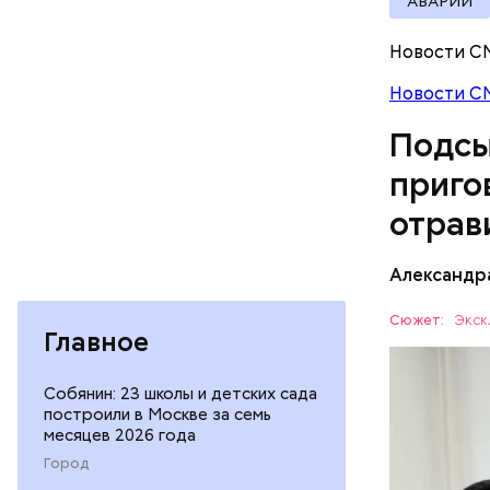
АВАРИИ
Новости С
Новости С
Подсы
приго
отрав
Видео: пре
Александр
— Личност
Сюжет:
Экск
Главное
меры к за
Все начал
Республик
больницу 
Собянин: 23 школы и детских сада
поставить
построили в Москве за семь
ОТРАВЛЕ
месяцев 2026 года
направили
сильнодей
СЛЕДСТВ
Город