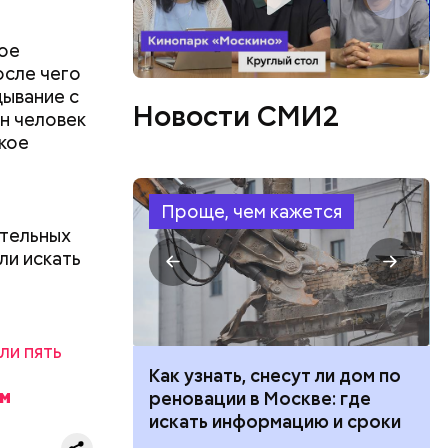
ое
осле чего
дывание с
Новости СМИ2
или
н человек
ий сын
кое
артиру
вленную
аться
Проще, чем кажется
 объявлен
тельных
 этого,
ли искать
и
ли пять
 100 тысяч
Как узнать, снесут ли дом по
дарства при
реновации в Москве: где
ии: кто может
искать информацию и сроки
 какие нужны