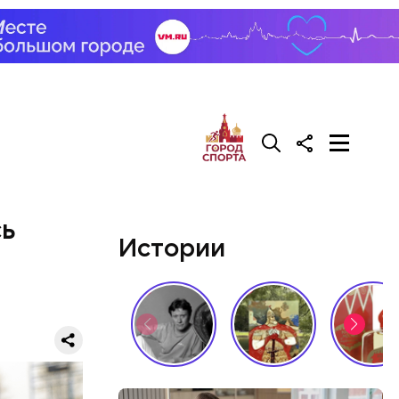
али возле
релил в
гонь
в
сь
Истории