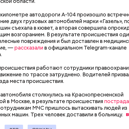
ской области.
 километре автодороги А-104 произошло встречн
ние двух грузовых автомобилей марки «Газель», п
ашин съехала в кювет, а вторая совершила опроки
расследование. В квартире потерпевших установ
им возгоранием. В результате происшествия оди
амеру видеонаблюдения. На записи попал 25-летн
елесные повреждения и был доставлен в медицинс
их Артем Миссюра, который тайно приходил в кв
ие, —
рассказали
в официальном Telegram-канале
отчима и подсыпал им в еду химикаты. Также отра
.
рядка отправились в село Чанко, где может скрыв
его младшая сестра.
 злоумышленник. Параллельно с этим в Махачкале
происшествия работают сотрудники правоохрани
ехват». Въезд и выезд в город перекрыты. Помимо
движение по трассе затруднено. Водителей призва
ие патрулируют улицы, железнодорожный вокзал 
зда места происшествия.
 автомобиля столкнулись на Краснопресненской
й в Москве, в результате происшествия
пострада
Сотрудникам МЧС пришлось вытаскивать людей из
ay
Как поменять батареи дома и
Как получить до
ных машин. Трех человек доставили в
больницу.
не получить штраф
рублей от госу
deo
трудной ситуац
претендовать и