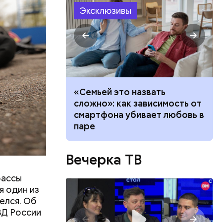
Эксклюзивы
ризнался,
елей,
колько
его
низил.
убить: как
«Семьей это назвать
л
а борщевик и
сложно»: как зависимость от
ву
смартфона убивает любовь в
паре
Вечерка ТВ
рассы
я один из
елся. Об
ВД России