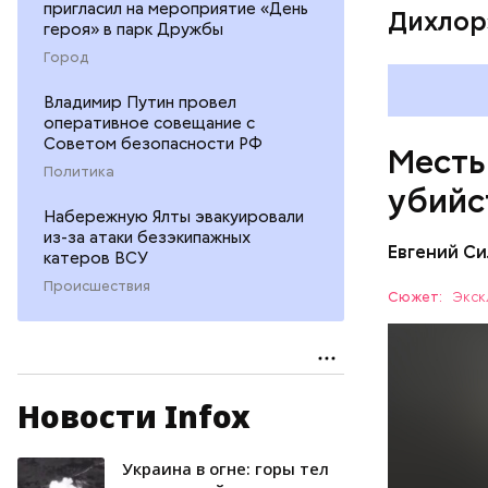
пригласил на мероприятие «День
Дихлор
героя» в парк Дружбы
Город
Владимир Путин провел
оперативное совещание с
Советом безопасности РФ
Месть
Политика
убийс
Набережную Ялты эвакуировали
из-за атаки безэкипажных
Евгений Си
катеров ВСУ
Происшествия
Сюжет:
Экск
Новости Infox
Вечером 3
жилого до
неизвестн
Украина в огне: горы тел
СПОРТ