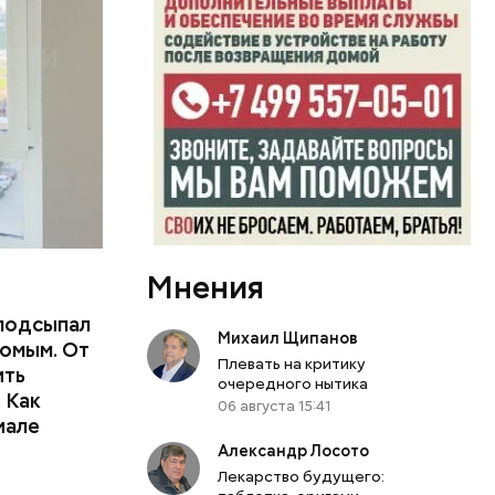
еде,
Мнения
подсыпал
Михаил Щипанов
омым. От
Плевать на критику
ить
очередного нытика
тьям:
 Как
06 августа 15:41
иале
ного
Александр Лосото
Лекарство будущего: