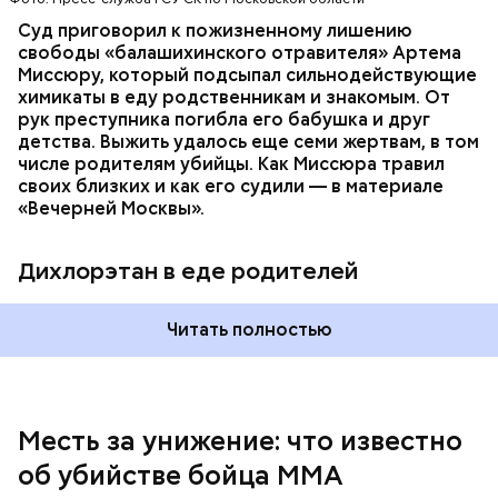
Суд приговорил к пожизненному лишению
свободы «балашихинского отравителя» Артема
Миссюру, который подсыпал сильнодействующие
химикаты в еду родственникам и знакомым. От
рук преступника погибла его бабушка и друг
детства. Выжить удалось еще семи жертвам, в том
числе родителям убийцы. Как Миссюра травил
своих близких и как его судили — в материале
— Личность подозреваемого установлена,
«Вечерней Москвы».
полицией принимаются меры к задержанию, —
сообщили в пресс-службе
ГУ МВД России
по
Республике Дагестан.
Дихлорэтан в еде родителей
Читать полностью
Месть за унижение: что известно
об убийстве бойца ММА