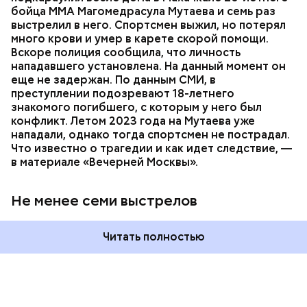
помощь, однако врачи оказались бессильны —
бойца ММА Магомедрасула Мутаева и семь раз
пострадавший умер по пути в больницу.
выстрелил в него. Спортсмен выжил, но потерял
много крови и умер в карете скорой помощи.
Вскоре полиция сообщила, что личность
нападавшего установлена. На данный момент он
еще не задержан. По данным СМИ, в
преступлении подозревают 18-летнего
знакомого погибшего, с которым у него был
конфликт. Летом 2023 года на Мутаева уже
нападали, однако тогда спортсмен не пострадал.
Что известно о трагедии и как идет следствие, —
в материале «Вечерней Москвы».
Не менее семи выстрелов
Читать полностью