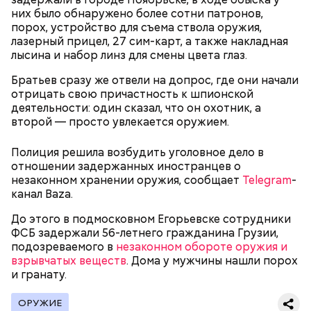
них было обнаружено более сотни патронов,
порох, устройство для съема ствола оружия,
лазерный прицел, 27 сим-карт, а также накладная
лысина и набор линз для смены цвета глаз.
Братьев сразу же отвели на допрос, где они начали
отрицать свою причастность к шпионской
деятельности: один сказал, что он охотник, а
второй — просто увлекается оружием.
Как идет расследование
Кто еще был жертвой Миссюры
Полиция решила возбудить уголовное дело в
отношении задержанных иностранцев о
незаконном хранении оружия, сообщает
Telegram
-
канал Baza.
До этого в подмосковном Егорьевске сотрудники
ФСБ задержали 56-летнего гражданина Грузии,
подозреваемого в
незаконном обороте оружия и
взрывчатых веществ
. Дома у мужчины нашли порох
и гранату.
ОРУЖИЕ