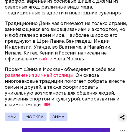
фарфор, варенье из сосновых шишек, джемы из
смогут как отдыхать, так и ездить по делам по
Топ-10 милых зверят, которые
Более 40 тысяч пассажиров
северных ягод, различные виды меда,
реализованным велополосам и велодорожкам.
появились на свет в Московском
теплоходов принял Северный
традиционные сладости и новогодние сувениры.
зоопарке
речной вокзал в июне
Традиционно День чая отмечают не только страны,
занимающиеся его выращиванием и экспортом, но
и любители во всем мире. Наиболее широко его
празднуют в Шри-Ланке, Бангладеш, Индии,
Индонезии, Уганде, во Вьетнаме, в Малайзии,
Непале, Китае, Кении и России, написали на
официальном
сайте
мэра Москвы.
Существуют несколько версий, какой именно дом
Проект «Зима в Москве» объединит в себе все
стал прототипом жилища Мастера. Но согласно
развлечения зимней столицы
. Он сквозь
самой популярной — это подвал дома № 9, что в
многовековые традиции помогает собрать вместе
Мансуровском переулке. Здесь жили друзья
семьи и друзей, а также сформировать
Булгакова — братья Топлениновы. Писатель часто
Символом Московского зоопарка является дикий
уникальную возможность для общения людей,
приходил к ним в гости и работал над «Мастером и
кот — манул Тимофей. С ним можно даже немного
увлечения спортом и культурой, саморазвития и
В настоящее время велоинфраструктура «Зеленого
Маргаритой».
поиграть, конечно же, за защитным стеклом.
взаимопомощи.
кольца» реализована в пяти округах города,
Однако оно не мешает котику весело резвиться с
подчеркнули в ЦОДД:
гостями зоопарка.
ЧАЙ
МОСКВА
ЗИМА