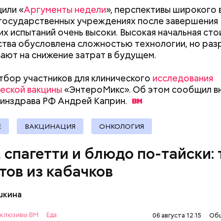
или «
Аргументы недели
», перспективы широкого
документы
 государственных учреждениях после завершения
их испытаний очень высоки. Высокая начальная ст
тва обусловлена сложностью технологии, но раз
ают на снижение затрат в будущем.
ыни
тбор участников для клинического
исследования
еской вакцины
«ЭнтероМикс». Об этом сообщил в
Минздрава РФ Андрей
Каприн.
Е
ВАКЦИНАЦИЯ
ОНКОЛОГИЯ
, спагетти и блюдо по-тайски: 
тов из кабачков
шкина
нты:
клюзивы ВМ
Еда
06 августа 12:15
Об