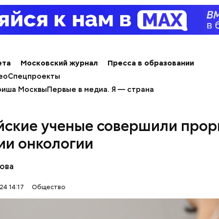
ным диабетом;
ета
Московский журнал
Пресса в образовании
весом.
ти из кабачков
ео
Спецпроекты
иша Москвы
Первые в медиа. Я — страна
йские ученые совершили прор
ии онкологии
аова
24 14:17
Общество