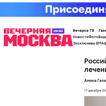
с сахар
Вечерка ТВ
Газ
лишним 
Спагет
Новости
Фото
Вид
Эксклюзивы ВМ
Аф
Росси
лечен
Амина Гал
17 декабря 20