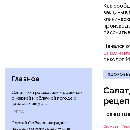
Как сообщ
вакцины в
клиническ
производс
рассчитыв
Вред д
Начался о
онколитич
онколог 
ЗДОРОВЬ
Главное
Салат
Синоптики рассказали москвичам
о жаркой и облачной погоде с
рецеп
грозой 7 августа
Город
Полина Па
Ингредие
Сергей Собянин наградил
Сюжеты:
Экс
лауреатов конкурса лучших