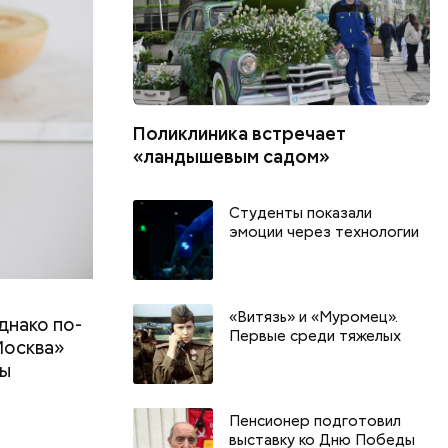
Поликлиника встречает
«ландышевым садом»
Студенты показали
эмоции через технологии
«Витязь» и «Муромец».
днако по-
Первые среди тяжелых
Москва»
ны
т
Пенсионер подготовил
выставку ко Дню Победы
День арбуза и День поцелуев
День собира