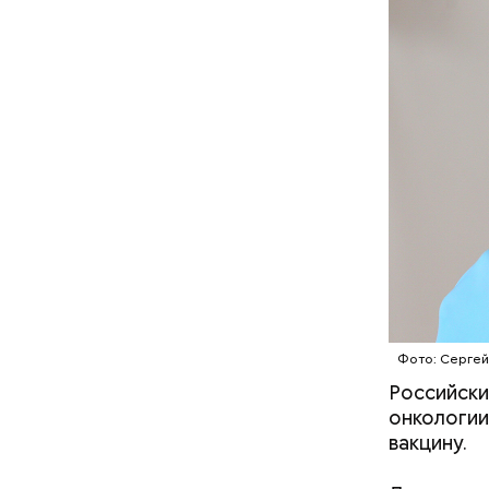
— Кабачки
Однако ди
сковороде
полезна. 
оливковое
Копылов.
Фото: Сергей
Российски
онкологии
вакцину.