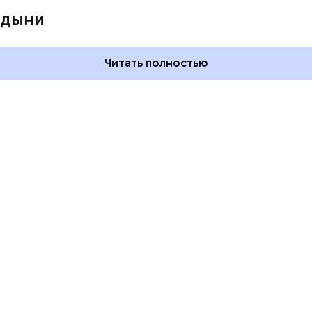
День пьяного
День шампанского: какие
 дыни
кие праздники
праздники отмечают в Росси
оссии и мире 5
и мире 4 августа
Читать полностью