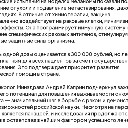
ские испытания на моделях меланомы показали п
ние опухоли и подавление метастазирования, даж
тадиях. В отличие от химиотерапии, вакцина
вленно воздействует на раковые клетки, минимиз
эффекты. Она программирует иммунную систему 
ие специфических раковых антигенов, стимулируя
ые защитные силы организма.
 одной дозы оценивается в 300 000 рублей, но л
платным для всех пациентов за счет государстве
вания. Это подтверждает приоритет развития
еской помощи в стране.
;
а;
нколог Минздрава Андрей Каприн подчеркнул важ
 его потенциал для повышения выживаемости онко
ое масло;
а — значительный шаг в борьбе с раком и демонс
erstock
озможностей российской науки. Несмотря на перс
Как поменять батареи дома и
Как получить до
е является панацеей, и исследования продолжаются
не получить штраф
рублей от госу
ка остается важнейшим фактором успешного лече
трудной ситуац
претендовать и