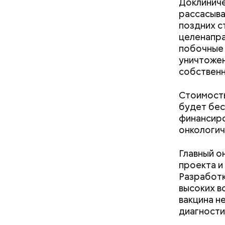
Доклиниче
рассасыва
поздних с
целенапра
побочные 
уничтожен
собственн
Стоимость
будет бес
финансиро
онкологич
кабачок
петрушк
Главный о
чеснок;
проекта и
оливков
Разработк
соль.
Фото: Shutt
высоких в
вакцина н
диагности