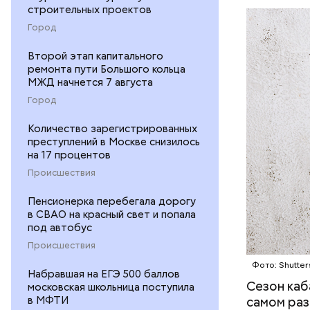
строительных проектов
ЕДА
Город
Второй этап капитального
ремонта пути Большого кольца
МЖД начнется 7 августа
Город
Количество зарегистрированных
— В момен
преступлений в Москве снизилось
контролир
на 17 процентов
положител
Происшествия
предотвра
кремний
Пенсионерка перебегала дорогу
омолаж
в СВАО на красный свет и попала
витамин
под автобус
помогае
Происшествия
кожи;
Фото: Shutter
клетчат
Набравшая на ЕГЭ 500 баллов
холесте
Сезон каб
московская школьница поступила
фолиева
в МФТИ
самом раз