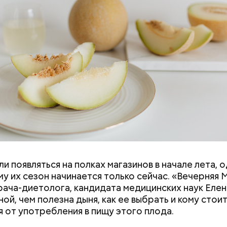
и появляться на полках магазинов в начале лета, о
у их сезон начинается только сейчас. «Вечерняя 
врача-диетолога, кандидата медицинских наук Еле
ой, чем полезна дыня, как ее выбрать и кому стои
я от употребления в пищу этого плода.
дывания
День качания на качелях и