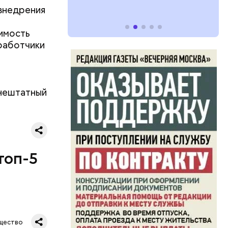
 внедрения
оимость
работчики
нештатный
топ-5
щество