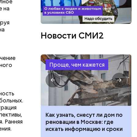
олное
е на
ируя
на
Новости СМИ2
ечение
Проще, чем кажется
нного
ность
больных.
трация
пективы,
 100 тысяч
Как узнать, снесут ли дом по
. Ранняя
дарства при
реновации в Москве: где
ния.
ии: кто может
искать информацию и сроки
 какие нужны