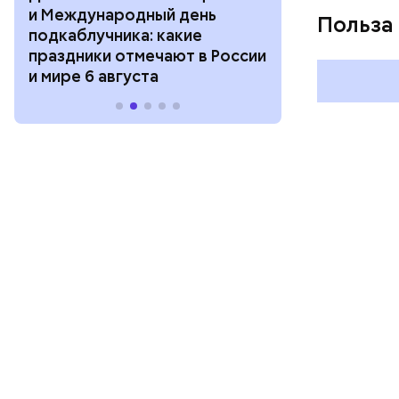
и Международный день
горизонта и 
Польза
подкаблучника: какие
курсанта: ка
праздники отмечают в России
отмечают в Р
и мире 6 августа
августа