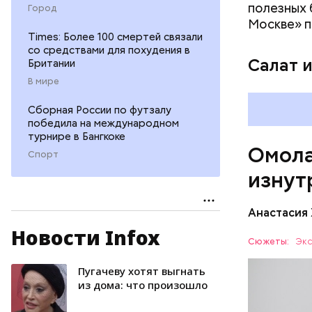
беремен
полезных 
Город
плода. 
Москве» п
гомоцис
Times: Более 100 смертей связали
со средствами для похудения в
организ
Салат 
Британии
ряда оп
В мире
бета-ка
иммунит
Сборная России по футзалу
«делает
победила на международном
А еще и
турнире в Бангкоке
Омола
лютеин 
Спорт
наше зр
изнут
калий —
сердечн
Анастасия
давлени
магний 
Новости Infox
Дыня соде
Сюжеты:
Экс
организму
рассказал
Пугачеву хотят выгнать
ЗДОРОВЬ
минералам
из дома: что произошло
ФРУКТЫ