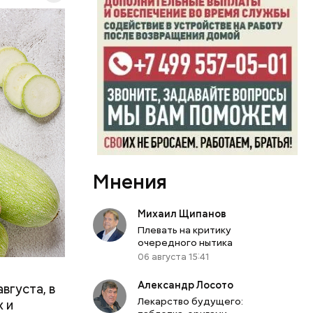
Мнения
вает
Михаил Щипанов
р,
Плевать на критику
ргор
очередного нытика
06 августа 15:41
Александр Лосото
вгуста, в
дима
Лекарство будущего:
 и