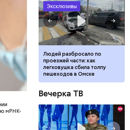
Эксклюзивы
ч: поможет ли
Людей разбросало по
ок сбросить
проезжей части: как
ть
легковушка сбила толпу
ь и
 людям:
пешеходов в Омске
ецептом
Вечерка ТВ
нии
ую мРНК-