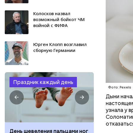
Колосков назвал
возможный бойкот ЧМ
войной с ФИФА
Юрген Клопп возглавил
сборную Германии
Праздник каждый день
Фото: Pexels
Дыни начал
настоящем
узнала у 
Соломатин
отказатьс
День шевеления пальцами ног
День разгля