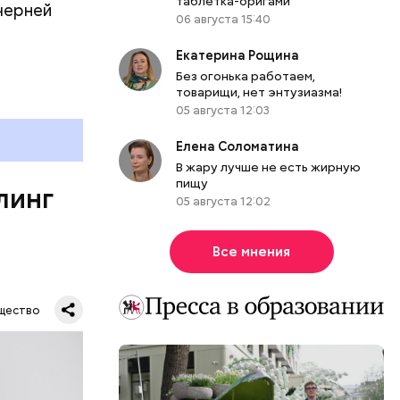
таблетка-оригами
убка у
черней
06 августа 15:40
овня
 в
Екатерина Рощина
развитие
Без огонька работаем,
товарищи, нет энтузиазма!
е
05 августа 12:03
ня
Елена Соломатина
органов.
В жару лучше не есть жирную
ет;
пищу
линг
рживают
05 августа 12:02
Все мнения
ся.
му
щество
ь,
и и