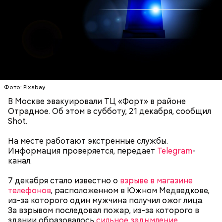
коктейль возлюбленной, отчего у нее случился
которого застрелил Мутаева.
инсульт. Девушка неделю
провела в коме
, а после
выписки из больницы узнала, что Миссюра
оформил на нее несколько кредитов.
Фото: Pixabay
В Москве эвакуировали ТЦ «Форт» в районе
Отрадное. Об этом в субботу, 21 декабря, сообщил
Shot.
На месте работают экстренные службы.
Информация проверяется, передает
Telegram
-
канал.
Как идет расследование
Кто еще был жертвой Миссюры
7 декабря стало известно о
взрыве в магазине
телефонов
, расположенном в Южном Медведкове,
из-за которого один мужчина получил ожог лица.
За взрывом последовал пожар, из-за которого в
здании образовалось
сильное задымление,