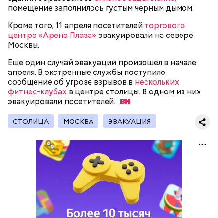
помещение заполнилось густым черным дымом.
Кроме того, 11 апреля посетителей
торгового
центра «Арена Плаза»
эвакуировали на севере
Москвы.
Еще один случай эвакуации произошел в начале
апреля. В экстренные службы поступило
сообщение об угрозе взрывов в
нескольких
Молодого человека задержали. На первом же
фитнес-клубах
в центре столицы. В одном из них
допросе он признался, что планировал отравить
эвакуировали
Примечательно, что летом 2023 года на Мутаева
посетителей.
только отчима. Тогда следователи посчитали, что
уже нападали возле Школы единоборств. Тогда
мотивом преступления была квартира родителей,
неизвестный несколько раз выстрелил в
СТОЛИЦА
МОСКВА
ЭВАКУАЦИЯ
которая в случае их смерти перешла бы сыну. Но
спортсмена из травматического пистолета, а боец
спустя несколько дней Миссюра заявил, что ранее
открыл огонь
в ответ.
уже травил других людей.