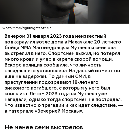
Вечером 31 января Мутаев возвращался домой с
тренировки. Во дворе жилого дома на улице
Гапцахской в Махачкале на бойца напал
неизвестный. Он выскочил из подъезда, выстрелил
Фото: t.me/fightnightsofficial
в спортсмена не менее семи раз и скрылся.
СПОРТ
СЛЕДСТВЕННЫЙ КОМИТЕТ
ММА
Вечером 31 января 2023 года неизвестный
Очевидцы трагедии вызвали полицию и скорую
РЕСПУБЛИКА ДАГЕСТАН
СМЕРТЬ
подкараулил возле дома в Махачкале 20-летнего
помощь, однако врачи оказались бессильны —
бойца ММА Магомедрасула Мутаева и семь раз
пострадавший умер по пути в больницу.
выстрелил в него. Спортсмен выжил, но потерял
много крови и умер в карете скорой помощи.
Вскоре полиция сообщила, что личность
нападавшего установлена. На данный момент он
еще не задержан. По данным СМИ, в
преступлении подозревают 18-летнего
знакомого погибшего, с которым у него был
конфликт. Летом 2023 года на Мутаева уже
нападали, однако тогда спортсмен не пострадал.
Что известно о трагедии и как идет следствие, —
в материале «Вечерней Москвы».
Не менее семи выстрелов