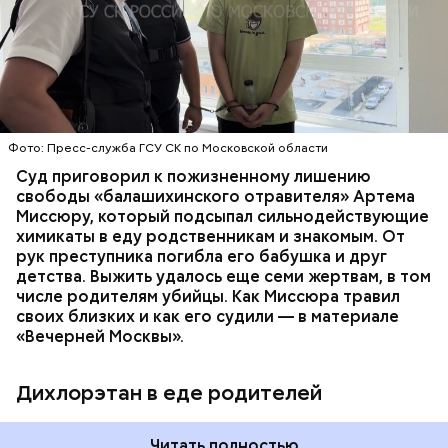
Видео: пресс-служба ГСУ СК по Московской области
обратились в местную больницу с жалобами на
Параллельно с этим в Махачкале объявлен план
плохое самочувствие. Врачи не смогли поставить
«Перехват». Въезд и выезд в город перекрыты.
им точный диагноз, после чего анализы
Помимо этого, полицейские патрулируют улицы,
потерпевших направили на экспертизу. В них
ОТРАВЛЕНИЯ
БАЛАШИХА
РОДИТЕЛИ
железнодорожный вокзал и аэропорт.
специалисты обнаружили сильнодействующий
СЛЕДСТВЕННЫЙ КОМИТЕТ
ЭКСПЕРТИЗЫ
химикат дихлорэтан, который не мог попасть в
организм супругов случайно. То же самое вещество
нашли в еде, изъятой из квартиры пострадавших.
Фото: Пресс-служба ГСУ СК по Московской области
Суд приговорил к пожизненному лишению
свободы «балашихинского отравителя» Артема
Миссюру, который подсыпал сильнодействующие
химикаты в еду родственникам и знакомым. От
рук преступника погибла его бабушка и друг
детства. Выжить удалось еще семи жертвам, в том
числе родителям убийцы. Как Миссюра травил
своих близких и как его судили — в материале
— Личность подозреваемого установлена,
«Вечерней Москвы».
полицией принимаются меры к задержанию, —
сообщили в пресс-службе
ГУ МВД России
по
Республике Дагестан.
Дихлорэтан в еде родителей
Читать полностью