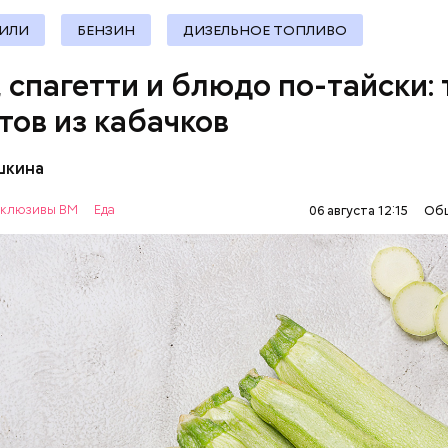
ИЛИ
БЕНЗИН
ДИЗЕЛЬНОЕ ТОПЛИВО
, спагетти и блюдо по-тайски: 
тов из кабачков
шкина
нты:
клюзивы ВМ
Еда
06 августа 12:15
Об
ОВОЩИ
РЕЦЕПТЫ
т стресса он держит сосуды под контролем и
ует более 300 реакций нашего организма. Также