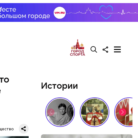
то
Истории
е
щество