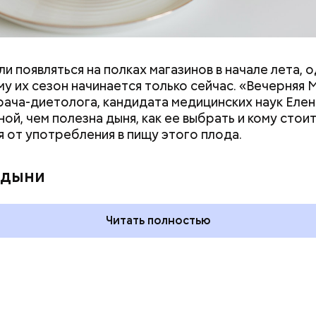
и появляться на полках магазинов в начале лета, о
у их сезон начинается только сейчас. «Вечерняя 
врача-диетолога, кандидата медицинских наук Еле
ой, чем полезна дыня, как ее выбрать и кому стои
я от употребления в пищу этого плода.
дывания
День качания на качелях и
День пьяного
День шампанского: какие
 дыни
кие праздники
праздники отмечают в Росси
оссии и мире 5
и мире 4 августа
Читать полностью