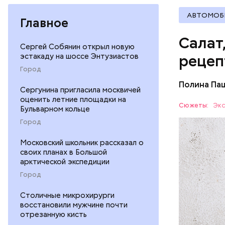
АВТОМОБ
Главное
Салат
Сергей Собянин открыл новую
эстакаду на шоссе Энтузиастов
рецеп
Город
Полина Па
Сергунина пригласила москвичей
Ингредие
оценить летние площадки на
Сюжеты:
Экс
Бульварном кольце
ЕДА
Город
Московский школьник рассказал о
своих планах в Большой
арктической экспедиции
Город
Столичные микрохирурги
восстановили мужчине почти
— В момен
отрезанную кисть
контролир