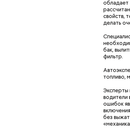
обладает 
рассчитан
кабачок
свойств, 
петрушк
делать оч
чеснок;
оливков
Специалис
соль.
Фото: Shutt
необходим
бак, выли
фильтр.
Автоэкспе
топливо, 
Эксперты 
водители 
Вред д
ошибок яв
включения
без выжат
«механика