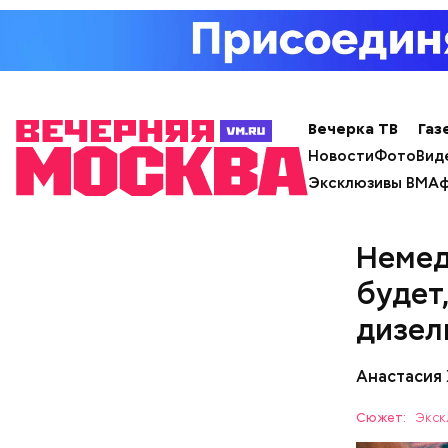
Вечерка ТВ
Газ
Новости
Фото
Вид
Эксклюзивы ВМ
Аф
Немед
будет,
дизел
с сахар
лишним 
Спагет
Анастасия
Сюжет:
Экск