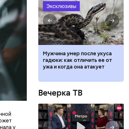
Эксклюзивы
ет горчица:
Мужчина умер после укуса
 растение и
гадюки: как отличить ее от
ые из него
ужа и когда она атакует
Вечерка ТВ
нной
может
нала у