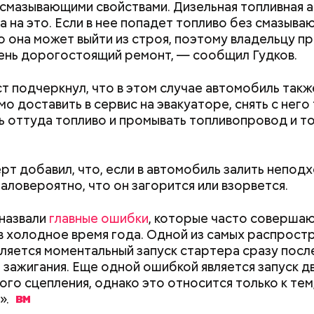
смазывающими свойствами. Дизельная топливная 
документы
а на это. Если в нее попадет топливо без смазыв
;
то она может выйти из строя, поэтому владельцу п
а;
ень дорогостоящий ремонт, — сообщил Гудков.
ое масло;
т подчеркнул, что в этом случае автомобиль такж
erstock
о доставить в сервис на эвакуаторе, снять с него
ть оттуда топливо и промывать топливопровод и т
рт добавил, что, если в автомобиль залить непо
маловероятно, что он загорится или взорвется.
назвали
главные ошибки
, которые часто соверша
в холодное время года. Одной из самых распрост
ыни
ляется моментальный запуск стартера сразу посл
 зажигания. Еще одной ошибкой является запуск д
ого сцепления, однако это относится только к тем,
».