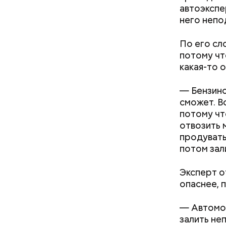
Однако ди
автоэкспе
сковороде
полезна. 
него непо
оливковое
Копылов.
По его сл
потому чт
какая-то 
— Бензино
сможет. В
потому чт
отвозить 
продувать
потом зал
Эксперт о
опаснее, 
— Автомоб
залить не