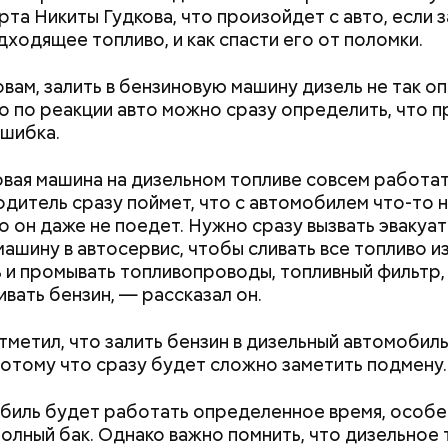
етолог предупредила: не для всех дыня может бы
рта Никиты Гудкова, что произойдет с авто, если з
. К ним добавляются зелень петрушки, чеснок, сол
В первую очередь ее стоит есть с осторожностью
дходящее топливо, и как спасти его от поломки.
 масло. Получается очень вкусно, — поделился р
овам, залить в бензиновую машину дизель не так оп
о по реакции авто можно сразу определить, что 
ошибка.
вая машина на дизельном топливе совсем работат
одитель сразу поймет, что с автомобилем что-то н
о он даже не поедет. Нужно сразу вызвать эвакуат
машину в автосервис, чтобы сливать все топливо из
 и промывать топливопроводы, топливный фильтр, 
ивать бензин, — рассказал он.
тметил, что залить бензин в дизельный автомобил
потому что сразу будет сложно заметить подмену.
Как поменять батареи дома и
Как получить до
не получить штраф
рублей от госу
иль будет работать определенное время, особе
трудной ситуац
полный бак. Однако важно помнить, что дизельное
претендовать и