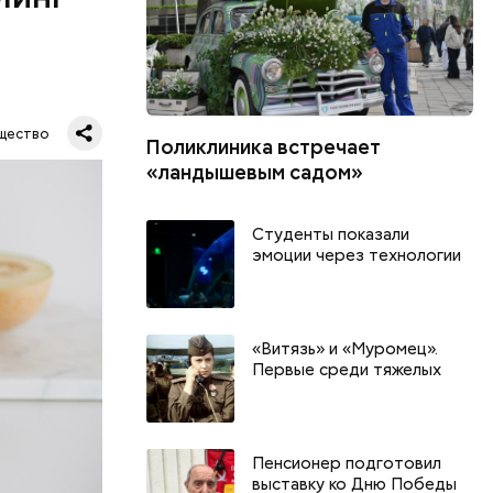
ся.
му
щество
Поликлиника встречает
ь,
«ландышевым садом»
и и
Студенты показали
эмоции через технологии
«Витязь» и «Муромец».
Первые среди тяжелых
Пенсионер подготовил
выставку ко Дню Победы