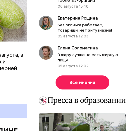
таблетка-оригами
06 августа 15:40
вает
Екатерина Рощина
Без огонька работаем,
р,
товарищи, нет энтузиазма!
ргор
05 августа 12:03
Елена Соломатина
вгуста, в
В жару лучше не есть жирную
дима
пищу
 и
05 августа 12:02
убка у
черней
овня
 в
Все мнения
развитие
е
ня
органов.
ет;
линг
рживают