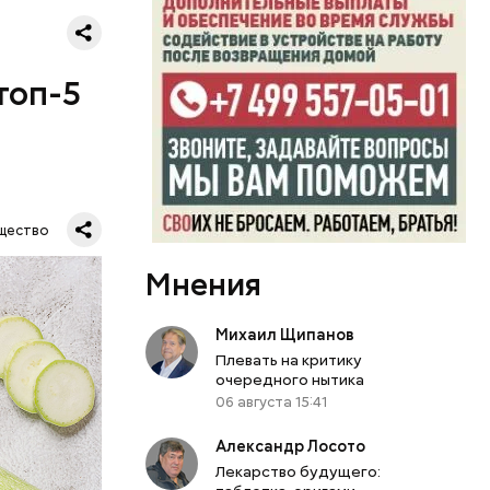
топ-5
щество
Мнения
Михаил Щипанов
Плевать на критику
очередного нытика
06 августа 15:41
Александр Лосото
Лекарство будущего: