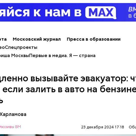
ета
Московский журнал
Пресса в образовании
ео
Спецпроекты
иша Москвы
Первые в медиа. Я — страна
ленно вызывайте эвакуатор: ч
 если залить в авто на бензин
ь
ным диабетом;
весом.
ти из кабачков
 Харламова
люзивы ВМ
23 декабря 2024 17:18
Об