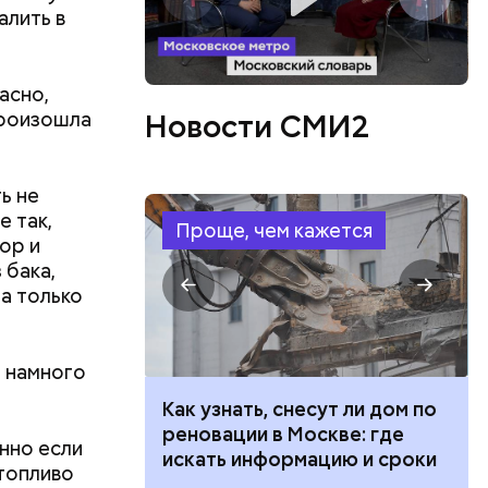
ть
алить в
ь и
 людям:
ецептом
асно,
произошла
Новости СМИ2
ь не
е так,
Проще, чем кажется
ор и
 бака,
а только
ь намного
 100 тысяч
Как узнать, снесут ли дом по
дарства при
реновации в Москве: где
нно если
ии: кто может
искать информацию и сроки
 топливо
 какие нужны