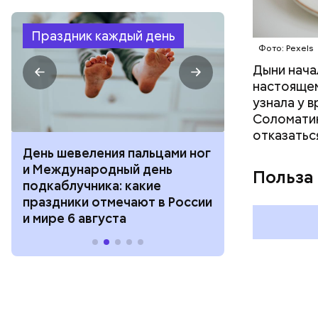
Праздник каждый день
Фото: Pexels
Дыни начал
настоящем
узнала у 
Соломатин
отказатьс
День шевеления пальцами ног
День разгля
и Международный день
горизонта и 
Польза
подкаблучника: какие
курсанта: ка
праздники отмечают в России
отмечают в Р
и мире 6 августа
августа