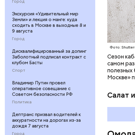
Город
положител
предотвра
кремний
Экскурсия «Удивительный мир
Земли» и лекция о манге: куда
омолаж
сходить в Москве в выходные 8 и
витамин
9 августа
помогае
Город
кожи;
Фото: Shutter
клетчат
Дисквалифицированный за допинг
холесте
Сезон каб
Заболотный подписал контракт с
фолиева
клубом Басты
самом раз
беремен
полезных 
Спорт
плода. 
Москве» п
гомоцис
Владимир Путин провел
оперативное совещание с
организ
Салат 
Советом безопасности РФ
ряда оп
Политика
бета-ка
иммунит
Дептранс призвал водителей к
«делает
аккуратности на дорогах из-за
А еще и
дождя 7 августа
Омола
лютеин 
Город