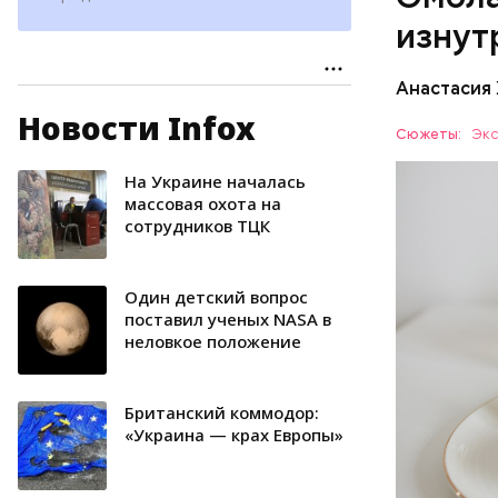
наше зр
изнут
калий —
сердечн
Анастасия
давлени
магний 
Новости Infox
Дыня соде
Сюжеты:
Экс
организму
рассказал
На Украине началась
ЗДОРОВЬ
минералам
массовая охота на
сотрудников ТЦК
ФРУКТЫ
Один детский вопрос
поставил ученых NASA в
неловкое положение
Британский коммодор:
«Украина — крах Европы»