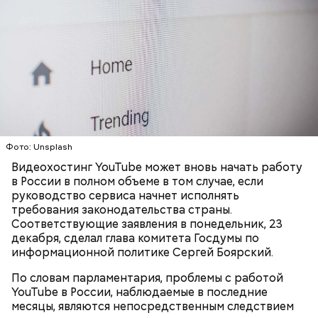
Ингредиенты:
Фото: Unsplash
Видеохостинг YouTube может вновь начать работу
в России в полном объеме в том случае, если
руководство сервиса начнет исполнять
требования законодательства страны.
Соответствующие заявления в понедельник, 23
декабря, сделал глава комитета Госдумы по
Ранние плоды, по словам врача, лучше не есть:
информационной политике Сергей Боярский.
Терапевт Кондрахин назвал
По словам парламентария, проблемы с работой
Чистит сосуды и защищает от
продукты и напитки, которые
YouTube в России, наблюдаемые в последние
рака: чем полезен кресс-салат
выводят токсины из организма
месяцы, являются непосредственным следствием