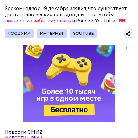
петрушки, чеснок, соль и оливковое масло.
Роскомнадзор 19 декабря заявил, что существует
Получается очень вкусно, — поделился рецептом
достаточно веских поводов для того, чтобы
Копылов.
полностью заблокировать
в России
YouTube.
ГОСДУМА
ИНТЕРНЕТ
YOUTUBE
с сахарным диабетом;
лишним весом.
кабачок;
петрушка;
чеснок;
оливковое масло;
соль.
Новости СМИ2
Новости СМИ2