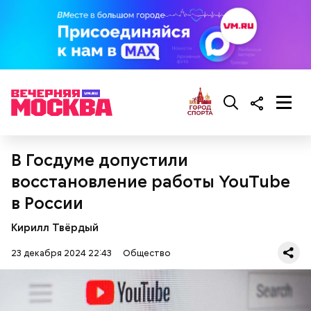
— Там может содержаться огромное количество
нитратов, которое вызовет головокружение,
гипоксию и ухудшение физического состояния, —
предостерегла Соломатина.
кабачок;
брынза;
растительное масло;
В Госдуме допустили
помидоры черри либо грунтовые.
восстановление работы YouTube
в России
Кирилл Твёрдый
23 декабря 2024 22:43
Общество
беременным, кормящим женщинам;
людям с ослабленной иммунной системой;
пожилым;
детям.