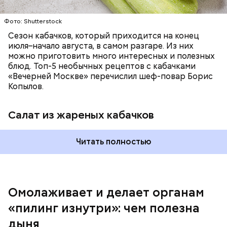
заверил специалист.
Фото: Shutterstock
Фото: Shutterstock
Сезон кабачков, который приходится на конец
июля–начало августа, в самом разгаре. Из них
можно приготовить много интересных и полезных
блюд. Топ-5 необычных рецептов с кабачками
«Вечерней Москве» перечислил шеф-повар Борис
Вред дыни
Копылов.
Салат из жареных кабачков
А врач-эндокринолог Алексей Калинчев рассказал,
что существует множество блюд, где используют
растение.
Читать полностью
кремний — укрепляет кости, зубы, волосы и
ногти и оказывает омолаживающее действие;
витамин С — работает как антиоксидант,
иммуномодулятор, помогает выработке
соединительной ткани, улучшает тургор кожи;
Омолаживает и делает органам
клетчатка — достаточно нежная и забирает
«пилинг изнутри»: чем полезна
излишки холестерина, сахара и соли тяжелых
металлов;
дыня