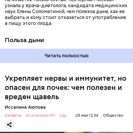
узнала у врача-диетолога, кандидата медицинских
наук Елены Соломатиной, чем полезна дыня, как ее
По мнению специалиста, здоровому человеку
выбрать и кому стоит отказаться от употребления
достаточно включать щавель в рацион несколько
в пищу этого плода.
раз в месяц. В небольших количествах в свежем
виде или припущенном на сковороде.
Польза дыни
Читать полностью
Укрепляет нервы и иммунитет, но
опасен для почек: чем полезен и
— Если человек уже болеет мочекаменной
вреден щавель
болезнью, щавель ему не рекомендуется. При
артрите, гастрите, холецистите, синдроме
Иссалина Аюпова
раздраженного кишечника, язвах и панкреатите
Сюжеты:
Эксклюзивы ВМ
Еда
29 мая 12:34
Общество
продукт тоже лучше исключить из рациона, —
предупредила врач. — Он может привести к
повышению кислотности желудка и раздражать