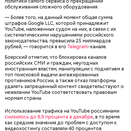
политики самого сервиса о прекращении
обслуживания сложного оборудования.
— Более того, на данный момент общая сумма
штрафов Google LLC, которой принадлежит
Спагетти из кабачков
YouTube, наложенных судом на них, в связи с их
систематическими нарушениями российского
законодательства, превысила 25 миллиардов
рублей, — говорится в его
Telegram
-канале.
— В дыне содержится много сахара, который
Боярский отметил, что блокировка каналов
представлен фруктозой. С одной стороны — это
российских СМИ и граждан, неугодных
хорошо, потому что дает энергию. Но важно
иностранным властям, манипуляции с поднятием в
помнить, что сладкими дынями не нужно сильно
топ поисковой выдачи ангажированных
увлекаться, так же как и арбузами, людям с
противников России, а также отказ платформы
сахарным диабетом и лишним весом, —
удалять запрещенный контент свидетельствуют о
подчеркнула доктор.
нежелании YouTube соответствовать правовым
нормам страны.
Использование трафика на YouTube россиянами
снизилось до 8,9 процента в декабре
, в то время
как средние значения до проблем с доступом к
— Кабачки, порезанные кубиками, нужно легко
видеохостингу составляли 40 процентов.
обжарить на сковороде. К ним добавляются зелень