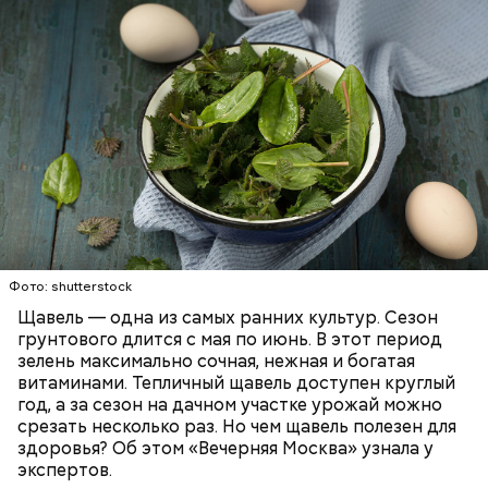
слизистые оболочки.
Опасность же щавеля состоит в том, что он
содержит большое количество щавелевой кислоты,
которая может способствовать образованию
Фото: shutterstock
камней в почках, объяснила диетолог.
Щавель — одна из самых ранних культур. Сезон
ЗДОРОВЬЕ
ВРАЧИ
РАСТЕНИЯ
грунтового длится с мая по июнь. В этот период
ПРОДУКТЫ
зелень максимально сочная, нежная и богатая
витаминами. Тепличный щавель доступен круглый
год, а за сезон на дачном участке урожай можно
срезать несколько раз. Но чем щавель полезен для
здоровья? Об этом «Вечерняя Москва» узнала у
экспертов.