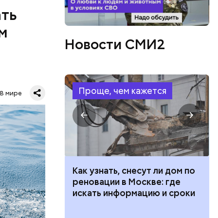
ать
м
Новости СМИ2
Проще, чем кажется
о лет
В мире
одня это
.
овали
такое,
 100 тысяч
Как узнать, снесут ли дом по
жертвами
дарства при
реновации в Москве: где
ии: кто может
искать информацию и сроки
 какие нужны