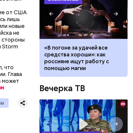
ние от США
ись лишь
или новые
 в
йска не
ЦБ РФ —
о стороны
м Storm
ало по
«В погоне за удачей все
 как
средства хороши»: как
ла толпу
россияне ищут работу с
, что
ске
помощью магии
 в
и. Глава
 нужно
а может
Вечерка ТВ
ТЫ
и военных
я уже не
имели.