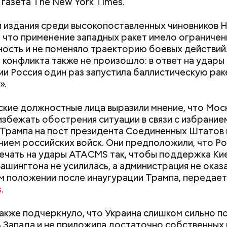
газета The New York Times.
ил, что еще далеко не все туристические маршру
, пока это больше похоже на эксперимент. Бабич 
 издания среди высокопоставленных чиновников 
там не стоит беспокоиться насчет риска получить
 что применение западных ракет имело ограниче
ации.
ость и не поменяло траекторию боевых действий
 конфликта также не произошло: в ответ на удары
и Россия один раз запустила баллистическую рак
е в плавание на надежных и крепких плавательных
».
. Никогда не выбрасывайте во время круиза биоо
родуктов за борт, чтобы хищники не взяли ваш сле
кие должностные лица выразили мнение, что Мос
 в ночное время суток, когда у некоторых акул пе
избежать обострения ситуации в связи с избрание
охоты. Например, ночь — это время круглоголовой
Трампа на пост президента Соединенных Штатов 
й акулы-молот, — пояснил спикер.
 этим рейтингам и часам нужно относиться скептич
ием российских войск. Они предположили, что Ро
ценки экспертов, заключения, предположения анга
ечать на удары ATACMS так, чтобы поддержка Ки
вления кому-то выгодны, — пояснил эксперт.
ашингтона не усилилась, а администрация не оказа
 положении после инаугурации Трампа, передае
s
.
акже подчеркнуло, что Украина слишком сильно п
 Запада и не приложила достаточно собственных