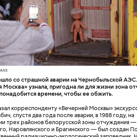
ентного изменения климата, ученые вновь несут
нность за информирование общественности и
рование лидеров об опасностях, с которыми стал
тво. Как ученые мы понимаем опасность ядерного
шительные последствия и узнаем, как человеческа
сть и технологии влияют на климатические систем
что могут навсегда изменить жизнь на Земле.
TASS
ошло со страшной аварии на Чернобыльской АЭС
 Москва» узнала, пригодна ли для жизни зона о
 понадобится времени, чтобы ее обжить.
азал корреспонденту «Вечерней Москвы» экскурс
ич, спустя два года после аварии, в 1988 году, на
и трех районов белорусской зоны отчуждения —
го, Наровлянского и Брагинского — был создан П
венный радиационно-экологический заповедник. 