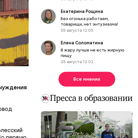
 особую
Екатерина Рощина
кивается
Без огонька работаем,
товарищи, нет энтузиазма!
 оружия,
05 августа 12:03
я
ы таким
Елена Соломатина
В жару лучше не есть жирную
пищу
05 августа 12:02
Все мнения
.
тчуждения
овод
олесский
Но первую