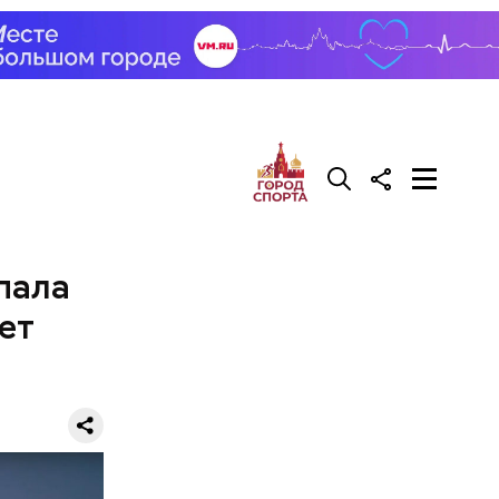
пропорции
ых
х
вуются
рь уже
 своих
ское
пала
ет
 —