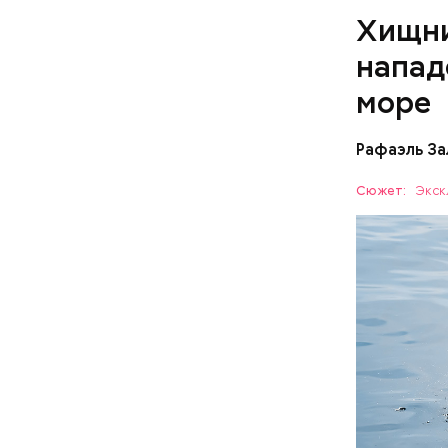
Хищни
напад
море
Рафаэль За
Собеседни
Сюжет:
Экск
назад о т
вполне ук
— Очень м
небольшие
когда пас
БЕЗОПАС
этих хищн