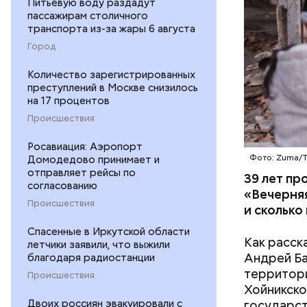
Питьевую воду раздадут
беспрецед
пассажирам столичного
ответстве
транспорта из-за жары 6 августа
консульти
Город
человечес
его разру
Количество зарегистрированных
преступлений в Москве снизилось
деятельно
на 17 процентов
образом, 
Происшествия
Росавиация: Аэропорт
Домодедово принимает и
Фото: Zuma/
отправляет рейсы по
39 лет пр
согласованию
«Вечерняя
Происшествия
и сколько
Спасенные в Иркутской области
Как расск
летчики заявили, что выжили
Андрей Баб
благодаря радиостанции
территори
Происшествия
Хойникско
Двоих россиян эвакуировали с
государст