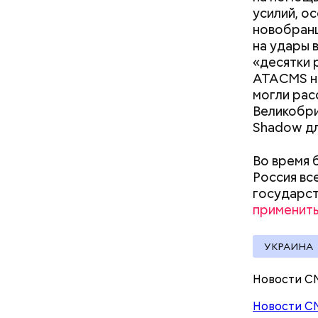
усилий, о
новобранц
на удары 
«десятки 
— Для гру
ATACMS на
пределах 
могли рас
п
рим. «ВМ
Великобри
Shadow дл
Во время 
Леонтьев 
Россия вс
открытом 
государст
делать вс
применить
УКРАИНА
По мнению
политолог
Новости С
раз перед
Новости С