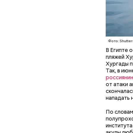
Часы С
Фото: Shutter
В Египте 
пляжей Ху
Хургады п
Так, в ию
россияни
Так как р
от атаки 
первые 15
скончалас
пробираяс
нападать 
зона.
По словам
полупрохо
института
акулы люб