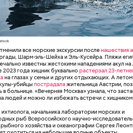
удного дня — прибыльный проект
stock
отменили все морские экскурсии после
нашествия а
ргады, Шарм-эль-Шейха и Эль-Кусейра. Пляжи еги
ечально известны жестокими нападениями акул на
не 2023 года хищник буквально
растерзал 23-летне
на
на глазах у семьи и других отдыхающих. А летом
асстояния большие, экскурсионные группы преодо
акулы-убийцы
пострадала
жительница Австрии, поз
 километров на автобусе. Проезжают вглубь леса,
ь в больнице. «Вечерняя Москва» узнала, что заста
ь по одичавшим местам, где начинается самая «гр
на людей и можно ли избежать встречи с хищником
 ихтиолога, начальника лаборатории морских и
дных рыб Всероссийского научно-исследователь
 рыбного хозяйства и океанографии Сергея Леонт
ят охотиться на небольшие водные объекты.