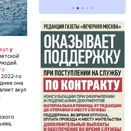
кул
у
петской
 людей.
го
 2022-го
левают
днее она
вляет акул
язная»
.
ского
ьева,