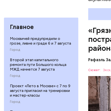
Каждый го
мире, — у
безопасно
принимают
Главное
причиной 
«Гряз
ухудшающ
постр
прогресса
Москвичей предупредили о
национали
грозе, ливне и граде 6 и 7 августа
район
Город
Второй этап капитального
Рафаэль За
ремонта пути Большого кольца
МЖД начнется 7 августа
Сюжет:
Экск
Город
— Протяже
Проект «Лето в Москве» с 7 по 9
километро
августа пригласил на тренировки
Понятное 
и мастер-классы
БЕЛАРУСЬ
пропускно
Город
— Посколь