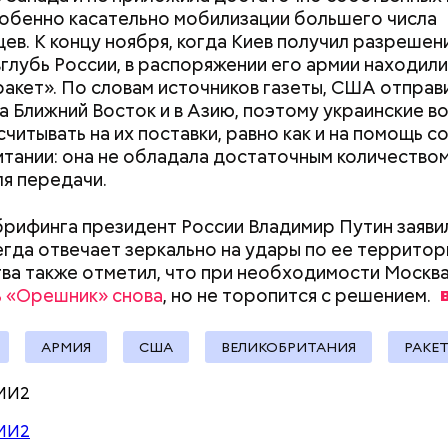
собенно касательно мобилизации большего числа
ев. К концу ноября, когда Киев получил разреше
вглубь России, в распоряжении его армии находил
ракет». По словам источников газеты, США отправ
ппы из пяти человек такое путешествие обойдется
 Ближний Восток и в Азию, поэтому украинские во
340 белорусских рублей (около 10311 рублей по 
считывать на их поставки, равно как и на помощь с
»
), — уточнил он.
тании: она не обладала достаточным количество
«Тяжелейшая
Людей разброс
я передачи.
психоэмоциональная травма
проезжей части:
для мужчины»: что такое
легковушка сби
брифинга президент России Владимир Путин заявил
гинекомастия
пешеходов в Ом
заметил, что атака целой акульей стаи на человека
егда отвечает зеркально на удары по ее территори
море или океане вполне реальна. Следовательно,
ва также отметил, что при необходимости Москв
е возможное, чтобы не оказаться за бортом.
 «Орешник» снова
, но не торопится с
решением.
АРМИЯ
США
ВЕЛИКОБРИТАНИЯ
РАКЕ
 военного эксперта и сопредседателя Ассоциаци
ов Василия Белозерова, стрелки часов Судного дн
МИ2
вигали, но никакой глобальной значимости они не 
МИ2