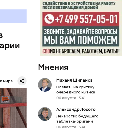
одят в
дерной
томщиков»
м
в
утствие
варии
силение
Мнения
Михаил Щипанов
В мире
Плевать на критику
очередного нытика
0
06 августа 15:41
бласти.
й
Александр Лосото
л Бабич.
Лекарство будущего:
таблетка-оригами
периода
06 августа 15:40