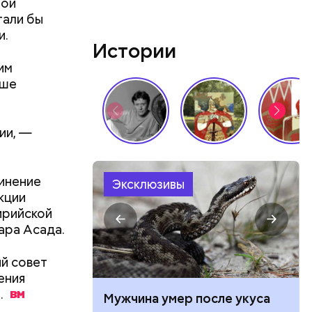
ной
тали бы
и.
Истории
им
ьше
 в
ЦБ РФ —
ии, —
динение
Эксклюзивы
кции
 в
ирийской
 нужно
ара Асада.
й совет
ения
и военных
.
ет горчица:
Мужчина умер после укуса
я уже не