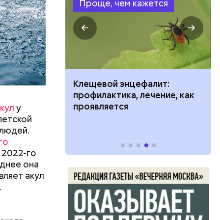
Проще, чем кажется
ить развитие
Клещевой энцефалит:
профилактика, лечение, как
проявляется
кул
у
петской
 людей.
го
 2022-го
левают
днее она
вляет акул
язная»
.