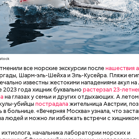
удного дня — прибыльный проект
Как узнать, снесут ли дом по
Как предотврат
stock
реновации в Москве: где
диабета
искать информацию и сроки
отменили все морские экскурсии после
нашествия а
ргады, Шарм-эль-Шейха и Эль-Кусейра. Пляжи еги
ечально известны жестокими нападениями акул на
не 2023 года хищник буквально
растерзал 23-летне
на
на глазах у семьи и других отдыхающих. А летом
асстояния большие, экскурсионные группы преодо
акулы-убийцы
пострадала
жительница Австрии, поз
 километров на автобусе. Проезжают вглубь леса,
ь в больнице. «Вечерняя Москва» узнала, что заста
ь по одичавшим местам, где начинается самая «гр
на людей и можно ли избежать встречи с хищником
 ихтиолога, начальника лаборатории морских и