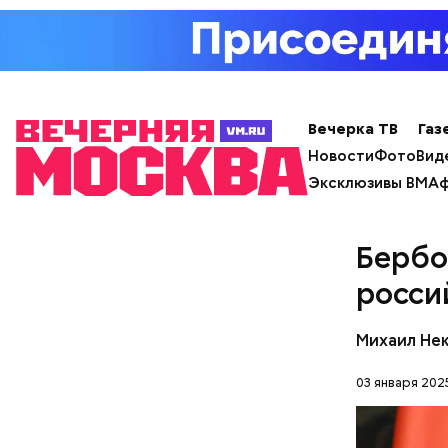
нахождени
констатир
Вечерка ТВ
Газ
Новости
Фото
Вид
Особенно 
Эксклюзивы ВМ
Аф
открытом 
небольшое
Он замети
Если вы п
зрения яд
Бербо
экологии 
росси
Михаил Не
03 января 202