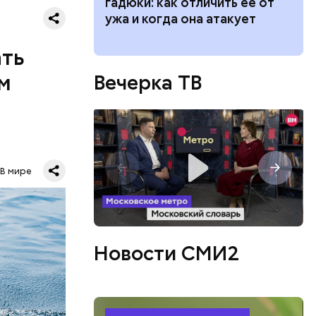
 растение и
гадюки: как отличить ее от
имели.
ые из него
ужа и когда она атакует
ать
м
Вечерка ТВ
о лет
В мире
одня это
.
Новости СМИ2
овали
такое,
жертвами