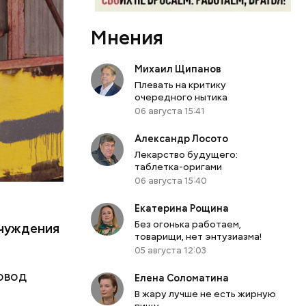
л Бабич.
периода
Мнения
 особую
Михаил Щипанов
кивается
Плевать на критику
 оружия,
очередного нытика
я
06 августа 15:41
ы таким
Александр Лосото
Лекарство будущего:
таблетка-оригами
06 августа 15:40
Екатерина Рощина
.
Без огонька работаем,
тчуждения
товарищи, нет энтузиазма!
05 августа 12:03
овод
Елена Соломатина
В жару лучше не есть жирную
пищу