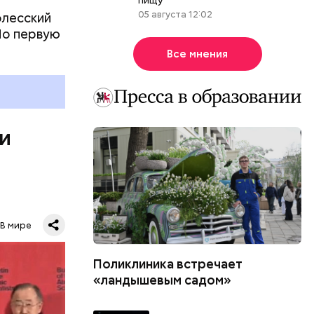
05 августа 12:02
олесский
Но первую
ы, но лишь
Все мнения
ичны, чем
летеня
 не сидеть
 и
В мире
Поликлиника встречает
ловечества
«ландышевым садом»
. Согласно