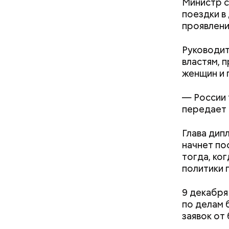
Министр с
поездки в
проявлени
Руководит
властям, 
женщин и 
— Для гру
пределах 
— России 
п
рим. «ВМ
передает
Глава дип
начнет по
Леонтьев 
тогда, ко
открытом 
политики 
делать вс
9 декабря
по делам 
По мнению
заявок от
оза»
Маникюр кокошником
политолог