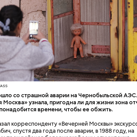
й режим и круглосуточное наблюдение, — отмети
ку мы стоим на пороге второго ядерного века и 
ентного изменения климата, ученые вновь несут
нность за информирование общественности и
рование лидеров об опасностях, с которыми стал
тво. Как ученые мы понимаем опасность ядерного
шительные последствия и узнаем, как человеческа
сть и технологии влияют на климатические систем
что могут навсегда изменить жизнь на Земле.
TASS
ошло со страшной аварии на Чернобыльской АЭС
 Москва» узнала, пригодна ли для жизни зона о
 понадобится времени, чтобы ее обжить.
азал корреспонденту «Вечерней Москвы» экскурс
ич, спустя два года после аварии, в 1988 году, на