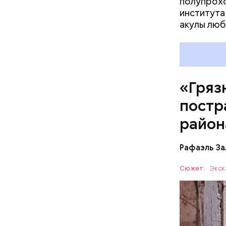
полупрохо
института
акулы люб
Каждый го
мире, — у
безопасно
принимают
причиной 
«Гряз
ухудшающ
постр
прогресса
национали
район
Рафаэль За
Сюжет:
Экск
— Протяже
километро
Понятное 
БЕЛАРУСЬ