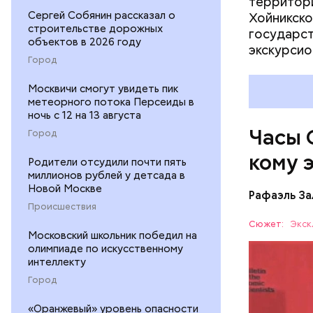
территори
Сергей Собянин рассказал о
Хойникско
строительстве дорожных
государст
объектов в 2026 году
Их послед
экскурсио
в краткос
Город
преобразо
Москвичи смогут увидеть пик
ядерные у
метеорного потока Персеиды в
ученых-ат
ночь с 12 на 13 августа
на этой п
Часы 
Город
кому 
Родители отсудили почти пять
миллионов рублей у детсада в
Новой Москве
Рафаэль За
Происшествия
Сюжет:
Экск
Московский школьник победил на
олимпиаде по искусственному
интеллекту
Часы Судн
Город
— был пре
«Оранжевый» уровень опасности
участвова