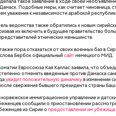
делала такое заявление в ходе своей необъявлен
 Дамаск. Подобные меры, как считает чиновница, с
ем уважения к независимости арабской республик
ель ведомства также обратились к новым сирийск
призвав их включить в будущее правительство бол
представителей этнических меньшинств.
ппы из пяти человек такое путешествие обойдется
340 белорусских рублей (около 10311 рублей по 
также пора отказаться от своих военных баз в Сир
»
), — уточнил он.
 слова Бербок официальный
сайт
немецкого МИД.
ломатии Евросоюза Кая Каллас заявила, что объе
степенно отменять введенные против Дамаска сан
заметил, что атака целой акульей стаи на человека
гда
увидит положительную динамику
в изменении с
море или океане вполне реальна. Следовательно,
после свержения бывшего президента страны Баш
е возможное, чтобы не оказаться за бортом.
 норвежское иммиграционное управление и датски
беженцев сообщили о приостановлении рассмотр
 военного эксперта и сопредседателя Ассоциаци
 беженцев из Сирии о
предоставлении им убежища
Выломал дверь ванной и
Похудеть помож
ов Василия Белозерова, стрелки часов Судного дн