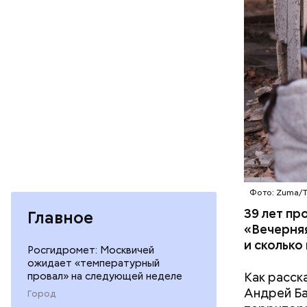
пропускно
— Посколь
беспрецед
ответстве
консульти
человечес
его разру
деятельно
образом, 
Фото: Zuma/
39 лет пр
Главное
«Вечерняя
и сколько
Росгидромет: Москвичей
ожидает «температурный
Как расск
провал» на следующей неделе
Андрей Баб
Город