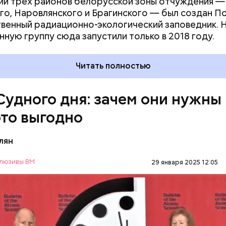
и трех районов белорусской зоны отчуждения —
го, Наровлянского и Брагинского — был создан П
венный радиационно-экологический заповедник. 
ствия не столь разрушительны, как ядерные взрыв
нную группу сюда запустили только в 2018 году.
рочной перспективе. Десятилетия антропогенных
ваний атмосферы могут быть не менее катастроф
Читать полностью
дары. Тогда, в 2007 году, один из спонсоров «Бюл
омщиков» Стивен Хокинг призвал общественность
ороховой бочке сложа руки:
Судного дня: зачем они нужны
это выгодно
лян
люзивы ВМ
29 января 2025 12:05
ого дня — символ глобальной катастрофы для че
дложен в 1947 году группой ученых-атомщиков,
вших в создании первого в мире ядерного оружия