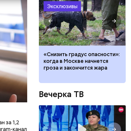
Эксклюзивы
ачей все
«Снизить градус опасности»:
и»: как
когда в Москве начнется
работу с
гроза и закончится жара
ть
ь и
 людям:
ецептом
Вечерка ТВ
 за 1,2
gram-канал