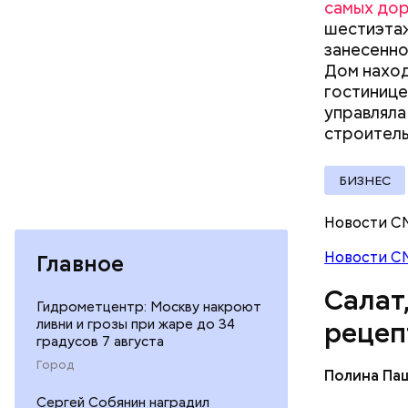
самых до
документы
шестиэтаж
занесенно
Дом наход
гостинице
управляла
Вред д
строител
БИЗНЕС
Новости С
Новости С
Главное
Салат
Гидрометцентр: Москву накроют
ливни и грозы при жаре до 34
рецеп
градусов 7 августа
Город
Полина Па
Ингредие
Сергей Собянин наградил