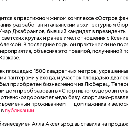
ится в престижном жилом комплексе «Остров фан
ания разработан итальянским архитектурным бю
 Умар Джабраилов, бывший кандидат в президенты 
в светских кругах и ранее имел отношения с Ксени
 Алексой. В последние годы он практически не по
мероприятия, объясняя это травмой, полученной п
Кавказе.
як площадью 1500 квадратных метров, украшенны
и пантерами у входа, и участок площадью два гек
;
был приобретен бизнесменом из Люберец. Тепер
а;
ам дом преобразован в «Спортивно-оздоровител
ортивно-оздоровительную базу, спортивно-развл
ое масло;
с временным проживанием — дом лыжника и велос
Как узнать, снесут ли дом по
Как предотврат
erstock
 в
публикации
.
реновации в Москве: где
диабета
искать информацию и сроки
бизнесвумен Алла Аксельрод выставила на прода