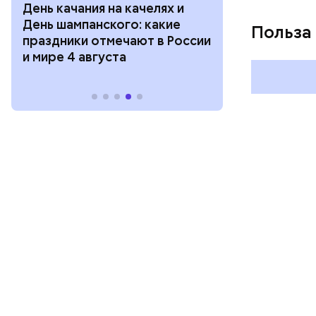
День качания на качелях и
День арбуза
День шампанского: какие
с зеркалом: 
Польза
праздники отмечают в России
отмечают в Р
и мире 4 августа
августа