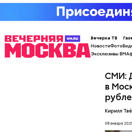
Вечерка ТВ
Газ
с сахар
лишним 
Новости
Фото
Вид
Спагет
Эксклюзивы ВМ
Аф
СМИ: 
в Мос
рубле
Кирилл Тв
08 января 2025