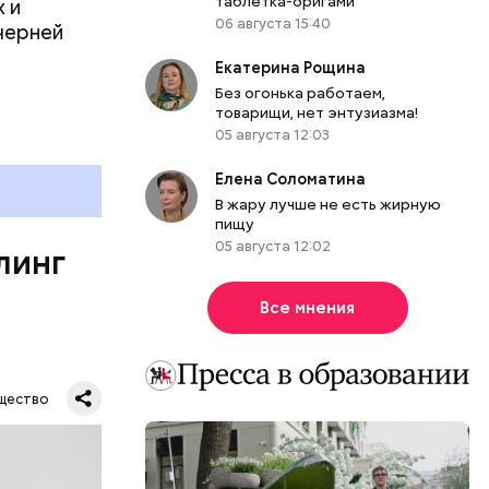
дима
таблетка-оригами
 и
06 августа 15:40
убка у
черней
овня
Екатерина Рощина
 в
Без огонька работаем,
развитие
товарищи, нет энтузиазма!
05 августа 12:03
е
ня
Елена Соломатина
органов.
В жару лучше не есть жирную
пищу
ет;
05 августа 12:02
линг
рживают
Все мнения
ся.
му
щество
ь,
и и