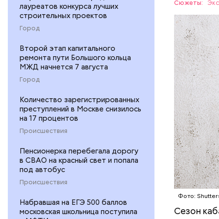
Сюжеты:
Экс
лауреатов конкурса лучших
строительных проектов
ЕДА
Город
Второй этап капитального
ремонта пути Большого кольца
МЖД начнется 7 августа
Город
Количество зарегистрированных
— В момен
преступлений в Москве снизилось
контролир
на 17 процентов
положител
Происшествия
предотвра
кремний
Пенсионерка перебегала дорогу
омолаж
в СВАО на красный свет и попала
витамин
под автобус
помогае
Происшествия
кожи;
Фото: Shutter
клетчат
Набравшая на ЕГЭ 500 баллов
холесте
Сезон каб
московская школьница поступила