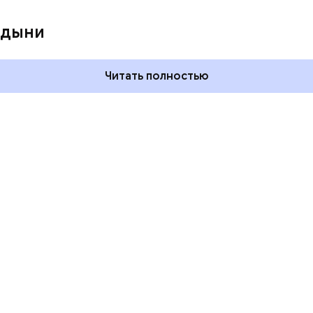
 и День поцелуев
День собирания звезд и
какие праздники
Международный день
 дыни
оссии и мире 3
холостяка: какие праздники
отмечают в России и мире 7
августа
Читать полностью