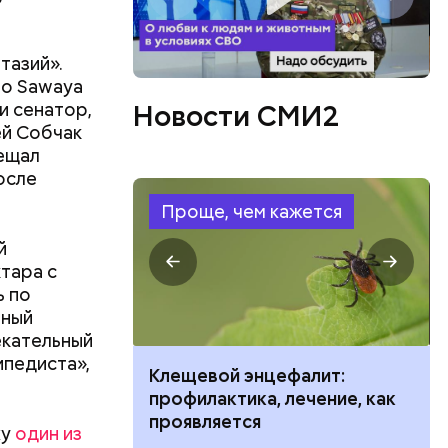
тазий».
ро Sawaya
и сенатор,
Новости СМИ2
ей Собчак
сещал
осле
Проще, чем кажется
й
тара с
ь по
ьный
екательный
ипедиста»,
ить развитие
Клещевой энцефалит:
профилактика, лечение, как
проявляется
жу
один из