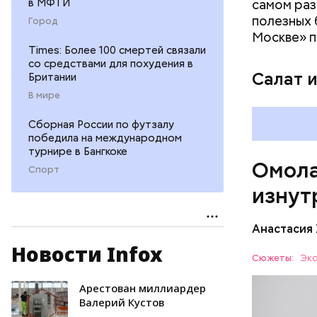
фолиева
в МФТИ
самом раз
беремен
полезных 
Город
плода. 
Москве» п
гомоцис
Times: Более 100 смертей связали
со средствами для похудения в
организ
Салат 
Британии
ряда оп
В мире
бета-ка
иммунит
Сборная России по футзалу
«делает
победила на международном
А еще и
турнире в Бангкоке
Омола
лютеин 
Спорт
наше зр
изнут
калий —
сердечн
Анастасия
давлени
магний 
Новости Infox
Дыня соде
Сюжеты:
Экс
организму
рассказал
Арестован миллиардер
ЗДОРОВЬ
минералам
Валерий Кустов