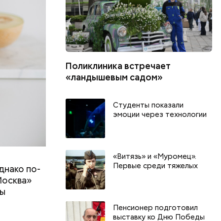
Поликлиника встречает
«ландышевым садом»
Студенты показали
эмоции через технологии
«Витязь» и «Муромец».
Первые среди тяжелых
днако по-
Москва»
ны
т
Пенсионер подготовил
выставку ко Дню Победы