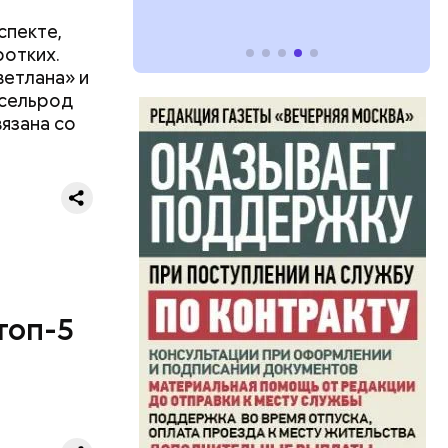
спекте,
ротких.
ветлана» и
ксельрод
вязана со
топ-5