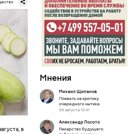
щество
Мнения
вает
Михаил Щипанов
Плевать на критику
р,
очередного нытика
ргор
06 августа 15:41
Александр Лосото
вгуста, в
Лекарство будущего: