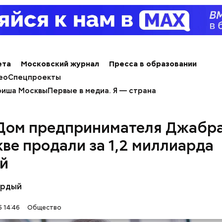
ета
Московский журнал
Пресса в образовании
ным диабетом;
весом.
ео
Спецпроекты
ти из кабачков
иша Москвы
Первые в медиа. Я — страна
Дом предпринимателя Джабр
кве продали за 1,2 миллиарда
й
ёрдый
 14:46
Общество