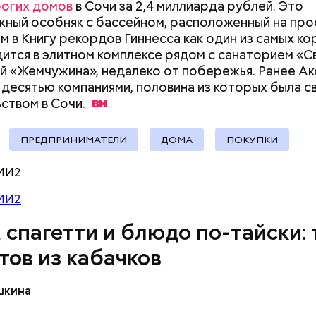
рогих домов
в Сочи за 2,4 миллиарда рублей. Это
ный особняк с бассейном, расположенный на про
м в Книгу рекордов Гиннесса как один из самых ко
ится в элитном комплексе рядом с санаторием «С
й «Жемчужина», недалеко от побережья. Ранее А
 десятью компаниями, половина из которых была с
ыни
ьством в
Сочи.
ПРЕДПРИНИМАТЕЛИ
ДОМА
ПОКУПКИ
МИ2
МИ2
, спагетти и блюдо по-тайски: 
тов из кабачков
шкина
нты: