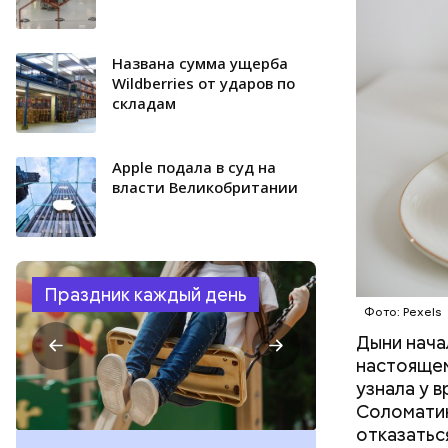
ФРУКТЫ
Названа сумма ущерба
Wildberries от ударов по
складам
Apple подала в суд на
власти Великобритании
Праздник каждый день
Фото: Pexels
Дыни начал
настоящем
узнала у 
Соломатин
отказатьс