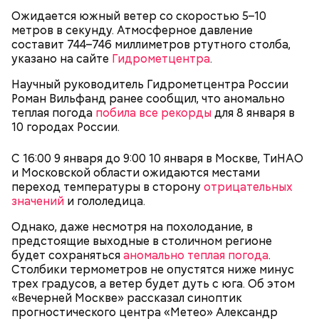
Фото: Shutterstock
Ожидается южный ветер со скоростью 5–10
метров в секунду. Атмосферное давление
составит 744–746 миллиметров ртутного столба,
Небольшой деревянный дом построили в начале
указано на сайте
Гидрометцентра
.
XIX века, предположительно, в 1830 годах. В здании
— Маршрут затрагивает востребованные улицы
есть полуподвальный этаж, который обустроен
Научный руководитель Гидрометцентра России
районов. Таким образом, жители разных районов
под жилое помещение.
Роман Вильфанд ранее сообщил, что аномально
смогут как отдыхать, так и ездить по делам по
теплая погода
побила все рекорды
для 8 января в
реализованным велополосам и велодорожкам.
10 городах России.
С 16:00 9 января до 9:00 10 января в Москве, ТиНАО
и Московской области ожидаются местами
переход температуры в сторону
отрицательных
значений
и гололедица.
Однако, даже несмотря на похолодание, в
предстоящие выходные в столичном регионе
будет сохраняться
Существуют несколько версий, какой именно дом
аномально теплая погода
.
Столбики термометров не опустятся ниже минус
стал прототипом жилища Мастера. Но согласно
трех градусов, а ветер будет дуть с юга. Об этом
самой популярной — это подвал дома № 9, что в
«Вечерней Москве» рассказал синоптик
Мансуровском переулке. Здесь жили друзья
прогностического центра «Метео» Александр
Булгакова — братья Топлениновы. Писатель часто