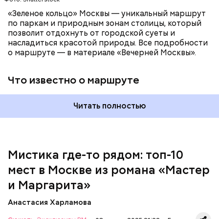
Патриаршие пруды
«Зеленое кольцо» Москвы — уникальный маршрут
по паркам и природным зонам столицы, который
позволит отдохнуть от городской суеты и
насладиться красотой природы. Все подробности
о маршруте — в материале «Вечерней Москвы».
Что известно о маршруте
Читать полностью
Мистика где-то рядом: топ-10
мест в Москве из романа «Мастер
На данный момент квартира на Большой Садовой
стала Музеем Булгакова. В ней воссоздана
и Маргарита»
атмосфера жизни и быта начала ХХ века с большим
количеством вещей, которые имеют отношение к
Анастасия Харламова
роману.