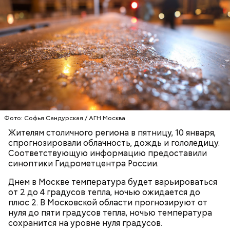
Где проходит
Большой Гнездниковский переулок
«Кинематографическая лужа»:
Метароман не для всех: чем
булгаковед — о новой
удивит новая экранизация
экранизации «Мастера и
«Мастера и Маргариты»
Фото: Софья Сандурская / АГН Москва
Маргариты»
Жителям столичного региона в пятницу, 10 января,
спрогнозировали облачность, дождь и гололедицу.
Соответствующую информацию предоставили
синоптики Гидрометцентра России.
Днем в Москве температура будет варьироваться
от 2 до 4 градусов тепла, ночью ожидается до
плюс 2. В Московской области прогнозируют от
нуля до пяти градусов тепла, ночью температура
сохранится на уровне нуля градусов.