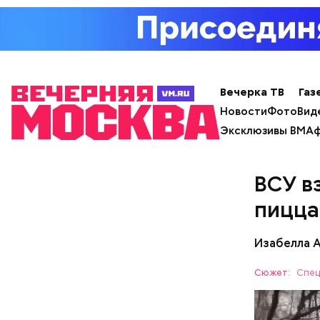
Вечерка ТВ
Газ
Новости
Фото
Вид
Особенно 
Эксклюзивы ВМ
Аф
открытом 
небольшое
Если вы п
ВСУ в
пицца
Изабелла 
Сюжет:
Спец