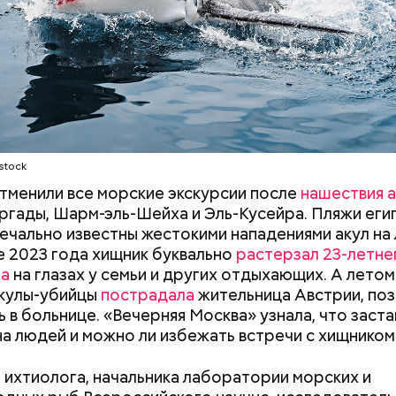
stock
отменили все морские экскурсии после
нашествия а
ргады, Шарм-эль-Шейха и Эль-Кусейра. Пляжи еги
ечально известны жестокими нападениями акул на
не 2023 года хищник буквально
растерзал 23-летне
на
на глазах у семьи и других отдыхающих. А летом
акулы-убийцы
пострадала
жительница Австрии, поз
ь в больнице. «Вечерняя Москва» узнала, что заста
на людей и можно ли избежать встречи с хищником
 ихтиолога, начальника лаборатории морских и