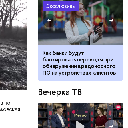
Эксклюзивы
о: где можно
Как банки будут
рхатный
блокировать переводы при
тходы или
ько это
обнаружении вредоносного
д. Не
ПО на устройствах клиентов
риод
 и
Вечерка ТВ
а по
ьковская