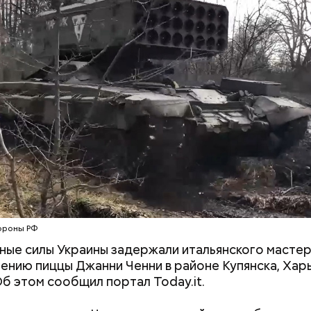
На какие «кошачьи» типажи
Продлеваем лет
е в плавание на надежных и крепких плавательных
можно поделить людей
отдохнуть в ба
. Никогда не выбрасывайте во время круиза биоо
сезон и во скол
родуктов за борт, чтобы хищники не взяли ваш сле
обойдется
 в ночное время суток, когда у некоторых акул пе
охоты. Например, ночь — это время круглоголовой
й акулы-молот, — пояснил спикер.
ороны РФ
ые силы Украины задержали итальянского мастер
ению пиццы Джанни Ченни в районе Купянска, Хар
Об этом сообщил портал Today.it.