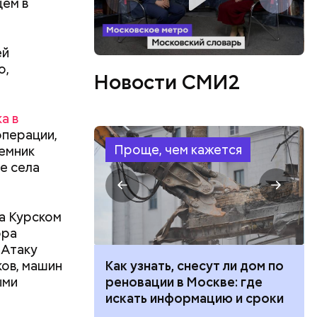
цем в
ей
о,
Новости СМИ2
а в
операции,
Проще, чем кажется
аемник
не села
 в
на Курском
 нужно
ора
 Атаку
ков, машин
 100 тысяч
Как узнать, снесут ли дом по
ыми
дарства при
реновации в Москве: где
ии: кто может
искать информацию и сроки
 какие нужны