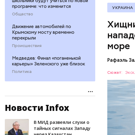
школьники будут учиться по новой
программе: что изменится
УКРАИНА
Общество
Хищни
Движение автомобилей по
Крымскому мосту временно
напад
перекрыли
море
Происшествия
Медведев: Финал «поганенькой
Рафаэль За
карьеры» Зеленского уже близок
Политика
Сюжет:
Экск
Новости Infox
— Очень м
небольшие
когда пас
В МИД развеяли слухи о
БЕЗОПАС
этих хищн
тайных сигналах Западу
через Казахстан