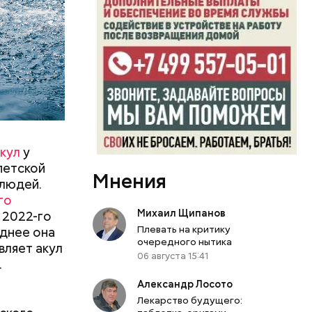
кул
у
петской
Мнения
 людей.
го
Михаил Щипанов
 2022-го
Плевать на критику
днее она
очередного нытика
вляет акул
06 августа 15:41
.
Александр Лосото
Лекарство будущего: