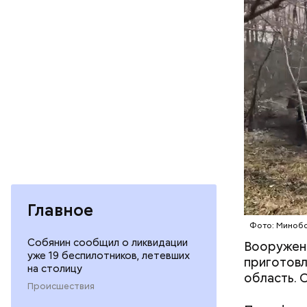
— Выходит
средствах
остатки п
купайтесь
активной 
Главное
гигантско
Фото: Миноб
Собянин сообщил о ликвидации
Вооруженн
уже 19 беспилотников, летевших
приготовл
на столицу
область. 
Происшествия