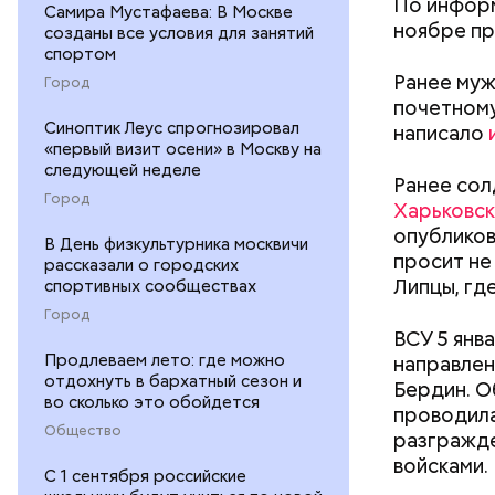
По информ
Самира Мустафаева: В Москве
ноябре пр
созданы все условия для занятий
спортом
Ранее муж
Город
почетному
Синоптик Леус спрогнозировал
написало
«первый визит осени» в Москву на
следующей неделе
Ранее сол
Город
Харьковск
опубликов
В День физкультурника москвичи
просит не 
рассказали о городских
Липцы, гд
спортивных сообществах
Город
Леонтьев 
ВСУ 5 янв
открытом 
Продлеваем лето: где можно
направле
делать вс
отдохнуть в бархатный сезон и
Бердин. О
во сколько это обойдется
проводила
Общество
разгражде
войсками.
С 1 сентября российские