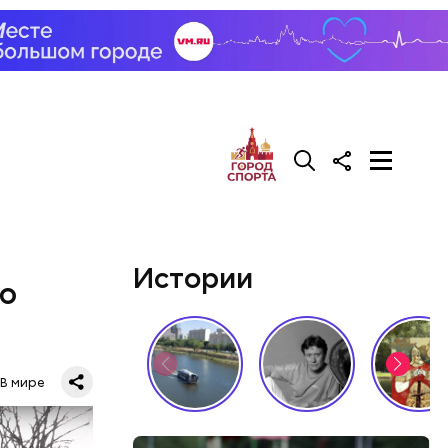
 в
т даже
лометров.
Истории
ию
хтиолог
 акулы
века
В мире