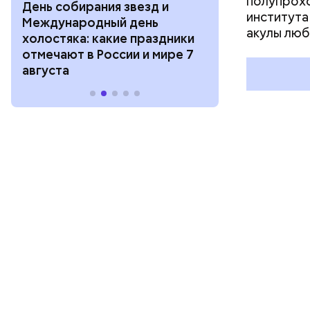
полупрохо
День собирания звезд и
День шевеле
института
Международный день
и Междунар
акулы люб
холостяка: какие праздники
подкаблучни
отмечают в России и мире 7
праздники о
августа
и мире 6 авг