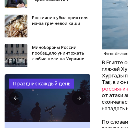
Россиянин убил приятеля
из-за гречневой каши
Минобороны России
пообещало уничтожать
Фото: Shutter
любые цели на Украине
В Египте 
пляжей Ху
Хургады п
Так, в ию
Праздник каждый день
россияни
от атаки 
скончалас
нападать 
По словам