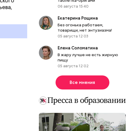
ского
таблетка-оригами
День качания на качелях и
Всемирный д
ьева,
06 августа 15:40
День шампанского: какие
Международ
праздники отмечают в России
бесконечнос
Екатерина Рощина
и мире 4 августа
праздники о
Без огонька работаем,
и мире 8 авг
товарищи, нет энтузиазма!
05 августа 12:03
Елена Соломатина
В жару лучше не есть жирную
пищу
05 августа 12:02
Все мнения