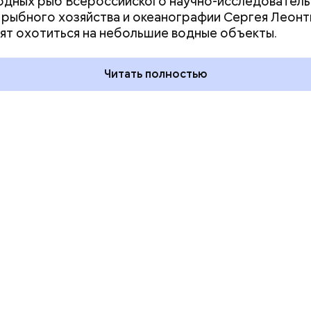
дных рыб Всероссийского научно-исследователь
ния пальцами ног
День разглядывания
 рыбного хозяйства и океанографии Сергея Леонт
одный день
горизонта и День пьяного
ят охотиться на небольшие водные объекты.
ка: какие
курсанта: какие праздники
тмечают в России
отмечают в России и мире 5
уста
августа
Читать полностью