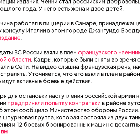
ации издания, Ченни стал российским доброволь
ошлого года. У него есть жена и двое детей.
чина работал в пиццерии в Самаре, принадлежащ
 консулу Италии в этом городе Джангуидо Бредд
издание
.
даты ВС России взяли в плен
французского наемник
ой области
. Кадры, которые были сняты во время 
али в Сети. На видео слышна французская речь, н
стрелять. Уточняется, что его взяли в плен в райо
е идут активные боевые действия.
заметил, что атака целой акульей стаи на человека
аря для остановки наступления российской армии 
море или океане вполне реальна. Следовательно,
нии
предприняли попытку контратаки
в районе хут
е возможное, чтобы не оказаться за бортом.
б этом сообщило Министерство обороны России.
 штурмовая группа, которая состояла из двух тан
Как поменять батареи дома и
Как получить до
ния и 12 боевых бронированных машин с десантн
не получить штраф
рублей от госу
трудной ситуац
претендовать и