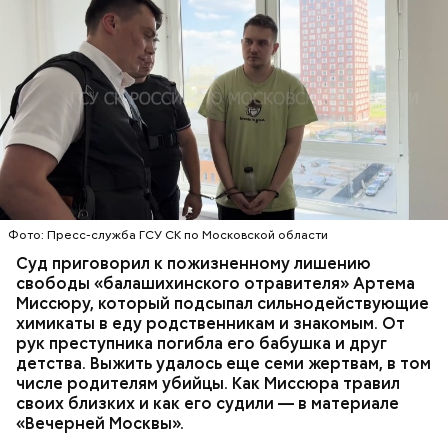
Стражи порядка отправились в село Чанко, где
Все началось в июне, когда двое супругов
может скрываться вероятный злоумышленник.
Видео: пресс-служба ГСУ СК по Московской области
обратились в местную больницу с жалобами на
Параллельно с этим в Махачкале объявлен план
плохое самочувствие. Врачи не смогли поставить
«Перехват». Въезд и выезд в город перекрыты.
им точный диагноз, после чего анализы
Помимо этого, полицейские патрулируют улицы,
потерпевших направили на экспертизу. В них
ОТРАВЛЕНИЯ
БАЛАШИХА
РОДИТЕЛИ
железнодорожный вокзал и аэропорт.
специалисты обнаружили сильнодействующий
СЛЕДСТВЕННЫЙ КОМИТЕТ
ЭКСПЕРТИЗЫ
химикат дихлорэтан, который не мог попасть в
организм супругов случайно. То же самое вещество
нашли в еде, изъятой из квартиры пострадавших.
Фото: Пресс-служба ГСУ СК по Московской области
Суд приговорил к пожизненному лишению
свободы «балашихинского отравителя» Артема
Миссюру, который подсыпал сильнодействующие
химикаты в еду родственникам и знакомым. От
рук преступника погибла его бабушка и друг
детства. Выжить удалось еще семи жертвам, в том
числе родителям убийцы. Как Миссюра травил
своих близких и как его судили — в материале
— Личность подозреваемого установлена,
«Вечерней Москвы».
полицией принимаются меры к задержанию, —