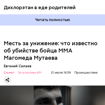
сообщили в пресс-службе
ГУ МВД России
по
Республике Дагестан.
Дихлорэтан в еде родителей
Читать полностью
Месть за унижение: что известно
об убийстве бойца ММА
Магомеда Мутаева
Евгений Силаев
По данному факту СК возбудил
уголовное дело
по
Сюжет:
Эксклюзивы ВМ
21 июля 16:39
Происшествия
двум статьям: «Убийство» и «Незаконный оборот
оружия». Расследование уголовного дела
взял на
контроль
председатель Следственного комитета
России Александр Бастрыкин.