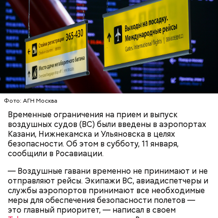
Вскоре в качестве главного подозреваемого в
Первой жертвой Миссюры была его девушка.
убийстве спортсмена арестовали его 18-летнего
Именно на ней молодой человек впервые испытал
знакомого Надырхана Кадирханова. На допросе он
химикаты, купленные в интернет-магазине. 13
признал вину и показал следователям, как именно
января 2024 года он подсыпал дихлорэтан в
совершил преступление и где спрятал оружие, из
коктейль возлюбленной, отчего у нее случился
которого застрелил Мутаева.
инсульт. Девушка неделю
провела в коме
, а после
выписки из больницы узнала, что Миссюра
оформил на нее несколько кредитов.
Фото: АГН Москва
Временные ограничения на прием и выпуск
воздушных судов (ВС) были введены в аэропортах
Казани, Нижнекамска и Ульяновска в целях
безопасности. Об этом в субботу, 11 января,
сообщили в Росавиации.
— Воздушные гавани временно не принимают и не
отправляют рейсы. Экипажи ВС, авиадиспетчеры и
службы аэропортов принимают все необходимые
меры для обеспечения безопасности полетов —
Как идет расследование
Кто еще был жертвой Миссюры
это главный приоритет, — написал в своем