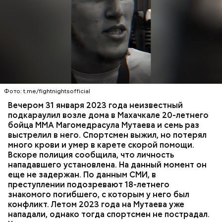
Вечером 31 января Мутаев возвращался домой с
тренировки. Во дворе жилого дома на улице
Гапцахской в Махачкале на бойца напал
неизвестный. Он выскочил из подъезда, выстрелил
Фото: t.me/fightnightsofficial
в спортсмена не менее семи раз и скрылся.
СПОРТ
СЛЕДСТВЕННЫЙ КОМИТЕТ
ММА
Вечером 31 января 2023 года неизвестный
Очевидцы трагедии вызвали полицию и скорую
РЕСПУБЛИКА ДАГЕСТАН
СМЕРТЬ
подкараулил возле дома в Махачкале 20-летнего
помощь, однако врачи оказались бессильны —
бойца ММА Магомедрасула Мутаева и семь раз
пострадавший умер по пути в больницу.
выстрелил в него. Спортсмен выжил, но потерял
много крови и умер в карете скорой помощи.
Вскоре полиция сообщила, что личность
нападавшего установлена. На данный момент он
еще не задержан. По данным СМИ, в
преступлении подозревают 18-летнего
знакомого погибшего, с которым у него был
конфликт. Летом 2023 года на Мутаева уже
нападали, однако тогда спортсмен не пострадал.