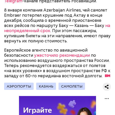
Telegram
-канале представитель Росавиации.
8 января компания Azerbaijan Airlines, чей самолет
Embraer потерпел крушение под Актау в конце
декабря, сообщила о временной приостановке
всех рейсов по маршруту Баку — Казань — Баку
на
неопределенный срок
. При этом пассажиры,
купившие билеты на эти направления, имеют праву
вернуть их полную стоимость.
Европейское агентство по авиационной
безопасности
ужесточило рекомендации
по
использованию воздушного пространства России.
Теперь рекомендуется воздержаться от полетов
Молодого человека задержали. На первом же
«на всех уровнях» в воздушном пространстве РФ к
допросе он признался, что планировал отравить
западу от 60-го меридиана восточной
Примечательно, что летом 2023 года на Мутаева
долготы.
только отчима. Тогда следователи посчитали, что
уже нападали возле Школы единоборств. Тогда
мотивом преступления была квартира родителей,
неизвестный несколько раз выстрелил в
АЭРОПОРТЫ
КАЗАНЬ
САМОЛЕТЫ
которая в случае их смерти перешла бы сыну. Но
спортсмена из травматического пистолета, а боец
спустя несколько дней Миссюра заявил, что ранее
открыл огонь
в ответ.
уже травил других людей.