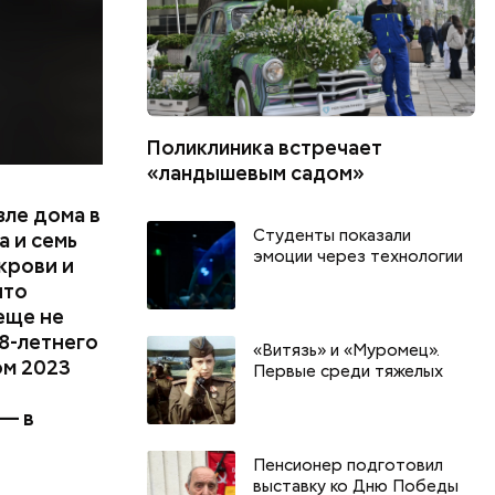
Поликлиника встречает
«ландышевым садом»
зле дома в
Студенты показали
 и семь
эмоции через технологии
крови и
что
еще не
8-летнего
«Витязь» и «Муромец».
ом 2023
Первые среди тяжелых
 — в
Пенсионер подготовил
День шевеления пальцами ног
выставку ко Дню Победы