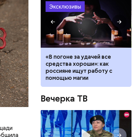
ризнался,
Эксклюзивы
елей,
колько
его
низил.
л
ало по
«В погоне за удачей все
 как
средства хороши»: как
ла толпу
россияне ищут работу с
ске
помощью магии
Вечерка ТВ
ощади
ообщила