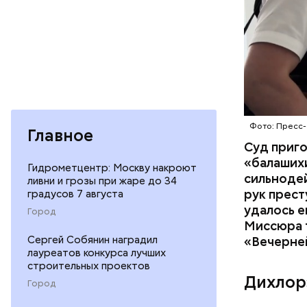
Фото: Пресс-
Главное
Суд приг
«балаших
Гидрометцентр: Москву накроют
сильнодей
ливни и грозы при жаре до 34
рук прест
градусов 7 августа
По данном
удалось е
Город
«Убийство
Миссюра т
уголовно
Сергей Собянин наградил
«Вечерне
лауреатов конкурса лучших
комитета 
строительных проектов
Дихлор
Город