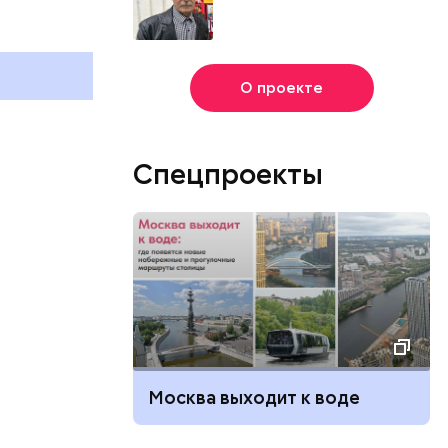
и Международный день
подкаблучника: какие
и
праздники отмечают в России
и мире 6 августа
О проекте
Спецпроекты
Москва выходит к воде