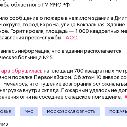
жба областного ГУ МЧС РФ.
расследование. В квартире потерпевших установ
ло сообщение о пожаре в нежилом здании в Дми
амеру видеонаблюдения. На записи попал 25-летн
 округе, город Яхрома, улица Вокзальная. Здание
их Артем Миссюра, который тайно приходил в кв
ое. Горит кровля, площадь — 1 000 квадратных м
отчима и подсыпал им в еду химикаты. Также отра
заявления пресс-службы
ТАСС
.
рядка отправились в село Чанко, где может скрыв
его младшая сестра.
 злоумышленник. Параллельно с этим в Махачкале
вилась информация, что в здании располагается
ехват». Въезд и выезд в город перекрыты. Помимо
ческая больница № 5.
ие патрулируют улицы, железнодорожный вокзал 
гара обрушилась
на площади 700 квадратных метр
ном поселке Первомайском. Об этом 10 января с
тмечалось, что тушение возгорания осложняла в
нагрузка внутри склада. Пожарным удалось не до
ay
анения огня на соседнее складское
помещение.
deo
Как получить до 100 тысяч
Как узнать, снес
ОВЬЕ
МЧС
МОСКОВСКАЯ ОБЛАСТЬ
ПОЖАР
рублей от государства при
реновации в Мос
трудной ситуации: кто может
искать информа
МИ2
претендовать и какие нужны