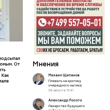
подсыпал
Мнения
омым. От
ить
тьям:
 Как
Михаил Щипанов
иале
Плевать на критику
ного
очередного нытика
06 августа 15:41
Александр Лосото
Лекарство будущего: