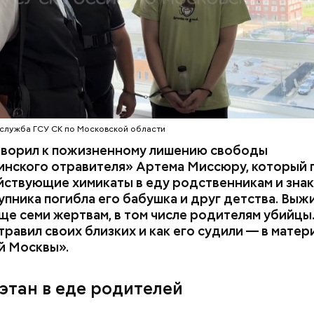
служба ГСУ СК по Московской области
оворил к пожизненному лишению свободы
инского отравителя» Артема Миссюру, который 
ствующие химикаты в еду родственникам и знак
упника погибла его бабушка и друг детства. Выж
у факту СК возбудил
уголовное дело
по двум ста
ще семи жертвам, в том числе родителям убийцы.
» и «Незаконный оборот оружия». Расследование
равил своих близких и как его судили — в матер
го дела
взял на контроль
председатель Следствен
й Москвы».
России Александр Бастрыкин.
этан в еде родителей