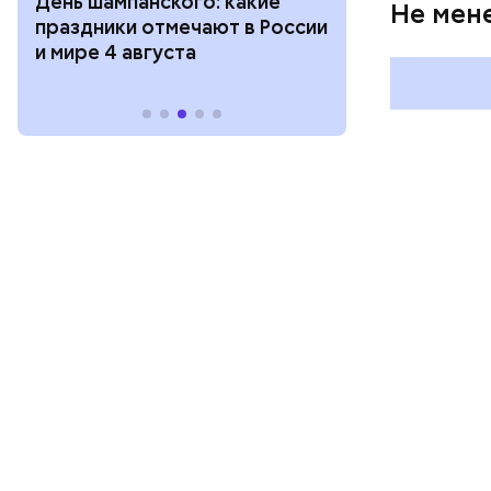
День шампанского: какие
с зеркалом: 
Не мен
праздники отмечают в России
отмечают в Р
и мире 4 августа
августа