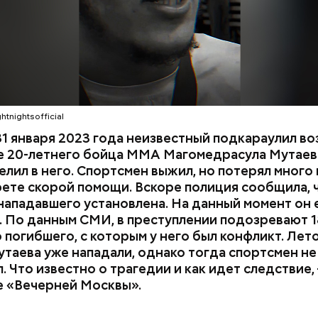
htnightsofficial
1 января 2023 года неизвестный подкараулил во
е 20-летнего бойца ММА Магомедрасула Мутаева
елил в него. Спортсмен выжил, но потерял много 
рете скорой помощи. Вскоре полиция сообщила, 
нападавшего установлена. На данный момент он 
 По данным СМИ, в преступлении подозревают 1
 погибшего, с которым у него был конфликт. Лет
утаева уже нападали, однако тогда спортсмен не
. Что известно о трагедии и как идет следствие,
е «Вечерней Москвы».
 и День поцелуев
День тульского пряника и