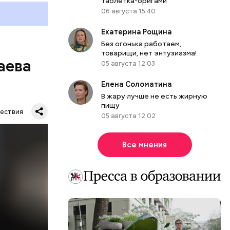
таблетка-оригами
06 августа 15:40
Екатерина Рощина
Без огонька работаем,
товарищи, нет энтузиазма!
аева
05 августа 12:03
Елена Соломатина
В жару лучше не есть жирную
пищу
ествия
05 августа 12:02
Все мнения
. Во дворе
ал
ена не
цию и
радавший