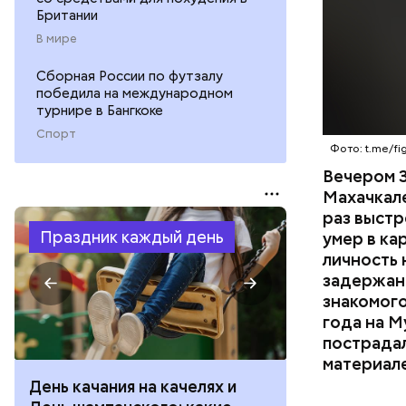
Британии
В мире
Сборная России по футзалу
победила на международном
турнире в Бангкоке
Спорт
Фото: t.me/fig
Вечером 3
Махачкал
раз выстр
Праздник каждый день
умер в ка
личность 
задержан.
знакомого
года на М
пострадал
материал
День качания на качелях и
День арбуза