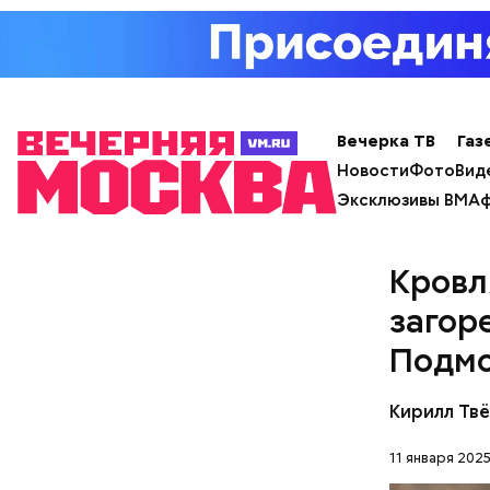
Примечате
Школы еди
спортсмен
ответ.
Вечерка ТВ
Газ
Новости
Фото
Вид
Эксклюзивы ВМ
Аф
Кровл
загор
Подмо
Кирилл Тв
11 января 2025