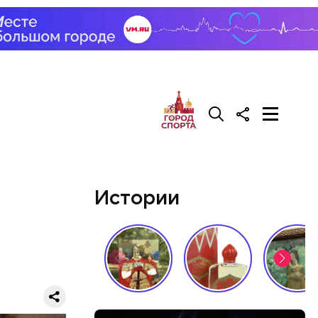
али возле
релил в
гонь
в
Истории