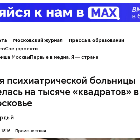
льно, что летом 2023 года на Мутаева уже напад
ноборств. Тогда неизвестный несколько раз выст
а из травматического пистолета, а боец
открыл о
ета
Московский журнал
Пресса в образовании
ео
Спецпроекты
иша Москвы
Первые в медиа. Я — страна
я психиатрической больницы
елась на тысяче «квадратов» в
сковье
ёрдый
 18:16
Происшествия