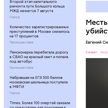
Второй этап капитального
ремонта пути Большого кольца
МЖД начнется 7 августа
Город
Месть
Количество зарегистрированных
убийс
преступлений в Москве снизилось
на 17 процентов
Евгений Си
Происшествия
Пенсионерка перебегала дорогу
Сюжет:
Экск
в СВАО на красный свет и попала
под автобус
Происшествия
Набравшая на ЕГЭ 500 баллов
Вечером 3
московская школьница поступила
жилого до
в МФТИ
неизвестн
СПОРТ
Город
менее сем
скорую по
РЕСПУБЛИ
Times: Более 100 смертей связали
умер по пу
со средствами для похудения в