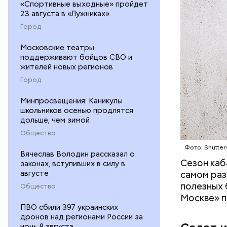
«Спортивные выходные» пройдет
23 августа в «Лужниках»
Город
Московские театры
— В момен
поддерживают бойцов СВО и
контролир
жителей новых регионов
положител
Город
предотвра
кремний
Минпросвещения: Каникулы
омолаж
школьников осенью продлятся
витамин
дольше, чем зимой
помогае
Общество
кожи;
Фото: Shutter
клетчат
Вячеслав Володин рассказал о
холесте
Сезон каб
законах, вступивших в силу в
фолиева
августе
самом раз
беремен
полезных 
Общество
плода. 
Москве» п
гомоцис
ПВО сбили 397 украинских
дронов над регионами России за
организ
ночь 8 августа