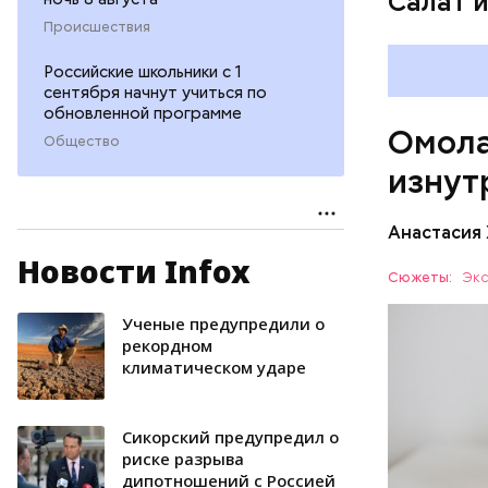
Салат 
ряда оп
Происшествия
бета-ка
иммунит
Российские школьники с 1
«делает
сентября начнут учиться по
А еще и
обновленной программе
Омола
лютеин 
Общество
наше зр
изнут
калий —
сердечн
Анастасия
давлени
магний 
Новости Infox
Дыня соде
Сюжеты:
Экс
организму
рассказал
Ученые предупредили о
ЗДОРОВЬ
минералам
рекордном
климатическом ударе
ФРУКТЫ
Сикорский предупредил о
риске разрыва
дипотношений с Россией