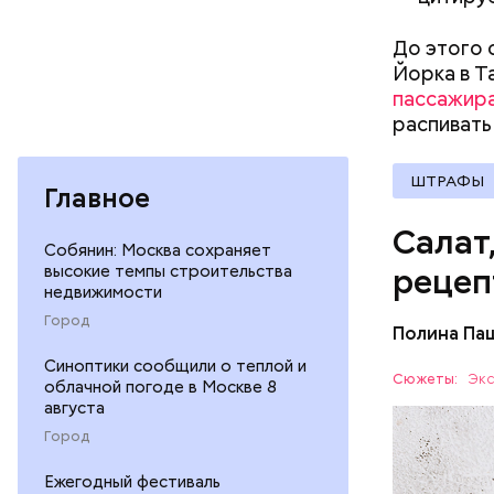
Вред д
До этого 
Йорка в Т
пассажир
распивать
ШТРАФЫ
Главное
Салат
Собянин: Москва сохраняет
высокие темпы строительства
рецеп
недвижимости
Город
Полина Па
Ингредие
Синоптики сообщили о теплой и
Сюжеты:
Экс
облачной погоде в Москве 8
августа
ЕДА
Город
Ежегодный фестиваль