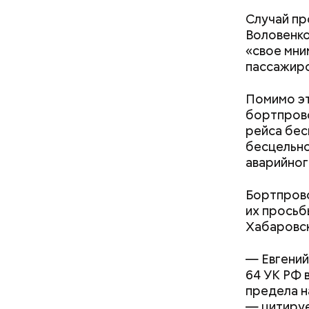
Случай пр
Воловенко
«свое мни
пассажиро
Помимо эт
бортпрово
кабачок
рейса бес
петрушк
бесцельно
чеснок;
аварийног
оливков
соль.
Фото: Shutt
Бортпрово
их просьб
Хабаровск
— Евгений
64 УК РФ 
предела н
— цитируе