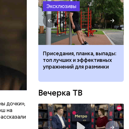
Эксклюзивы
ть
ь и
 людям:
ецептом
чьи» типажи
Приседания, планка, выпады:
ь людей
топ лучших и эффективных
упражнений для разминки
Вечерка ТВ
ны дочки»,
ош на
рассказали