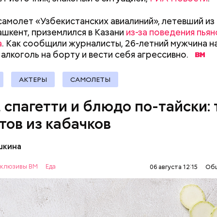
документы
ыни
самолет «Узбекистанских авиалиний», летевший из
ашкент, приземлился в Казани
из-за поведения пьян
а
. Как сообщили журналисты, 26-летний мужчина н
 алкоголь на борту и вести себя агрессивно.
АКТЕРЫ
САМОЛЕТЫ
, спагетти и блюдо по-тайски: 
тов из кабачков
шкина
нты:
клюзивы ВМ
Еда
06 августа 12:15
Об
ОВОЩИ
РЕЦЕПТЫ