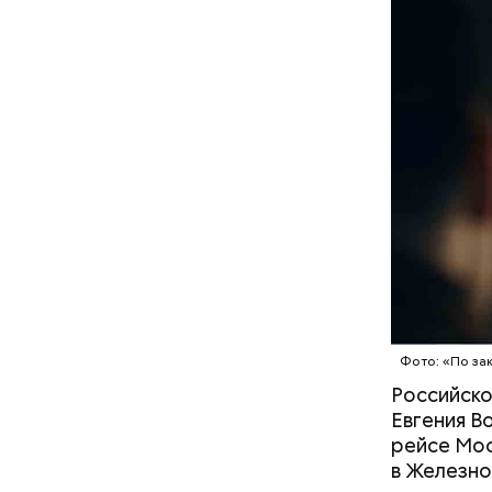
— Кабачки
Однако ди
сковороде
полезна. 
оливковое
Копылов.
Фото: «По за
Российско
Евгения В
рейсе Мос
в Железн