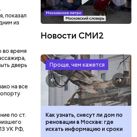
.
я, показал
дним из
Новости СМИ2
о во время
ассажира,
Проще, чем кажется
рыть дверь
ако на все
ропорту
ие по ст.
 100 тысяч
Как узнать, снесут ли дом по
 низшего
дарства при
реновации в Москве: где
13 УК РФ,
ии: кто может
искать информацию и сроки
 какие нужны