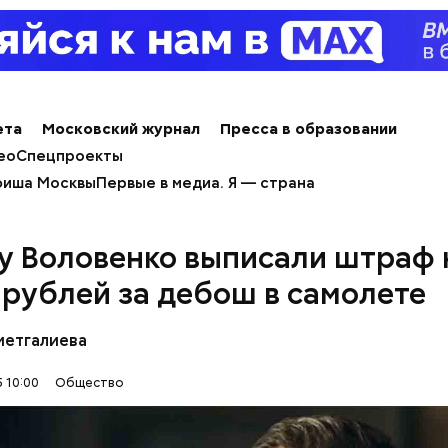
ным диабетом;
весом.
ти из кабачков
ета
Московский журнал
Пресса в образовании
ео
Спецпроекты
иша Москвы
Первые в медиа. Я — страна
у Воловенко выписали штраф 
 рублей за дебош в самолете
метгалиева
 10:00
Общество