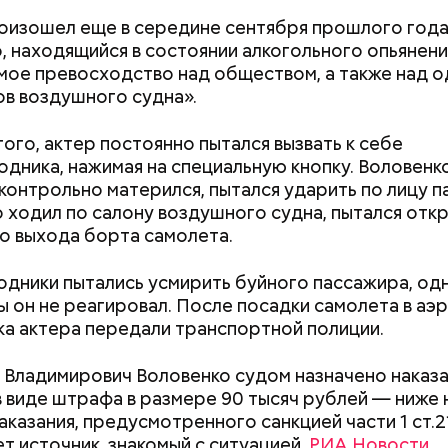
оизошел еще в середине сентября прошлого года
, находящийся в состоянии алкогольного опьянени
мое превосходство над обществом, а также над о
в воздушного судна».
ого, актер постоянно пытался вызвать к себе
дника, нажимая на специальную кнопку. Воловенк
;
контрольно матерился, пытался ударить по лицу п
а;
 ходил по салону воздушного судна, пытался отк
о выхода борта самолета.
ое масло;
erstock
дники пытались усмирить буйного пассажира, одн
ы он не реагировал. После посадки самолета в аэ
а актера передали транспортной полиции.
 Владимирович Воловенко судом назначено наказан
Как поменять батареи дома и
Как получить до
в виде штрафа в размере 90 тысяч рублей — ниже
не получить штраф
рублей от госу
аказания, предусмотренного санкцией части 1 ст.2
трудной ситуац
т источник, знакомый с ситуацией,
РИА Новости
.
претендовать и