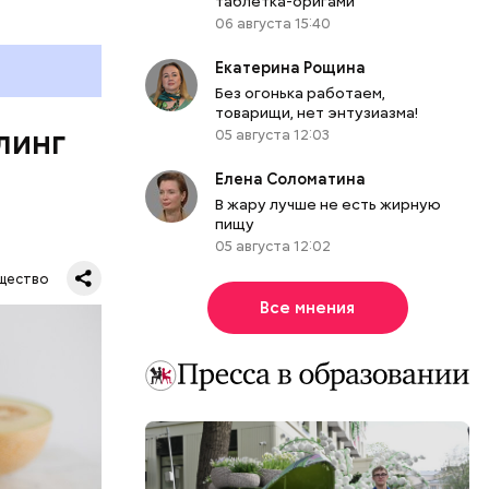
таблетка-оригами
06 августа 15:40
е
ня
Екатерина Рощина
органов.
Без огонька работаем,
ет;
товарищи, нет энтузиазма!
линг
рживают
05 августа 12:03
Елена Соломатина
В жару лучше не есть жирную
пищу
05 августа 12:02
ся.
му
щество
ь,
Все мнения
и и