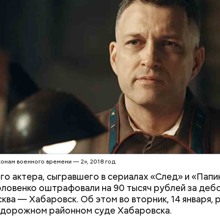
, порезанные кубиками, нужно легко обжарить на
етолог предупредила: не для всех дыня может бы
. К ним добавляются зелень петрушки, чеснок, сол
В первую очередь ее стоит есть с осторожностью
 масло. Получается очень вкусно, — поделился р
Похудеть поможет горчица:
На какие «коша
чем полезно это растение и
можно поделит
продукты, которые из него
производят
конам военного времени — 2», 2018 год
го актера, сыгравшего в сериалах «След» и «Папи
оловенко оштрафовали на 90 тысяч рублей за деб
ква — Хабаровск. Об этом во вторник, 14 января, 
одорожном районном суде Хабаровска.