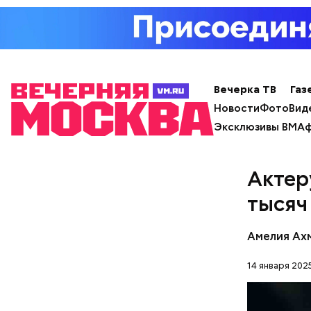
с сахар
лишним 
Спагет
Вечерка ТВ
Газ
Новости
Фото
Вид
Эксклюзивы ВМ
Аф
Актер
тысяч
Амелия Ах
14 января 2025