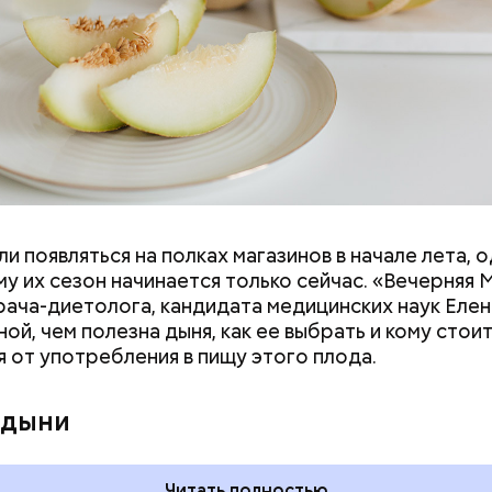
и появляться на полках магазинов в начале лета, о
у их сезон начинается только сейчас. «Вечерняя 
врача-диетолога, кандидата медицинских наук Еле
ой, чем полезна дыня, как ее выбрать и кому стои
я от употребления в пищу этого плода.
ния пальцами ног
День разглядывания
одный день
горизонта и День пьяного
 дыни
ка: какие
курсанта: какие праздники
тмечают в России
отмечают в России и мире 5
уста
августа
Читать полностью