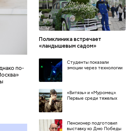
Поликлиника встречает
«ландышевым садом»
Студенты показали
днако по-
эмоции через технологии
Москва»
ны
т
«Витязь» и «Муромец».
Первые среди тяжелых
День качания на качелях и
Всемирный д
День шампанского: какие
Международ
праздники отмечают в России
бесконечнос
и мире 4 августа
праздники о
Пенсионер подготовил
выставку ко Дню Победы
и мире 8 авг