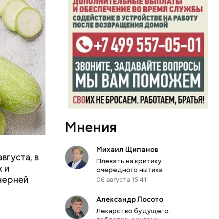
вает
р,
ргор
Мнения
Михаил Щипанов
вгуста, в
Плевать на критику
дима
 и
очередного нытика
убка у
черней
06 августа 15:41
овня
 в
Александр Лосото
развитие
Лекарство будущего: