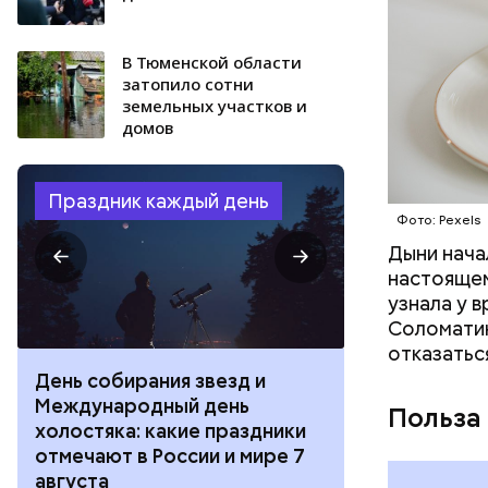
В Тюменской области
затопило сотни
земельных участков и
домов
Праздник каждый день
Фото: Pexels
Дыни начал
настоящем
узнала у 
Соломатин
отказатьс
День собирания звезд и
День шевеле
Международный день
и Междунар
Польза
холостяка: какие праздники
подкаблучни
отмечают в России и мире 7
праздники о
августа
и мире 6 авг