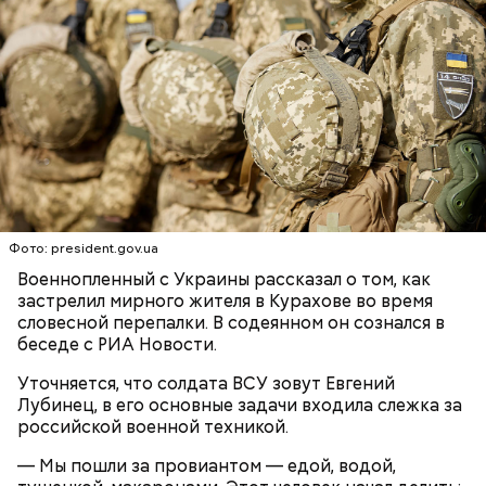
беременным, кормящим женщинам;
людям с ослабленной иммунной системой;
пожилым;
детям.
Фото: president.gov.ua
Военнопленный с Украины рассказал о том, как
застрелил мирного жителя в Курахове во время
словесной перепалки. В содеянном он сознался в
беседе с РИА Новости.
Ингредиенты:
Уточняется, что солдата ВСУ зовут Евгений
Лубинец, в его основные задачи входила слежка за
российской военной техникой.
— Мы пошли за провиантом — едой, водой,