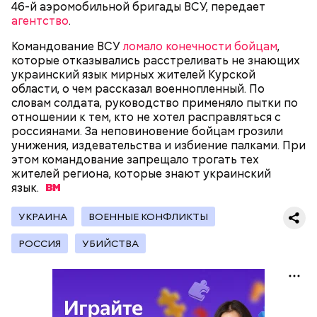
помнить, что сладкими дынями не нужно сильно
46-й аэромобильной бригады ВСУ, передает
увлекаться, так же как и арбузами, людям с
агентство
.
сахарным диабетом и лишним весом, —
подчеркнула доктор.
Командование ВСУ
ломало конечности бойцам
,
которые отказывались расстреливать не знающих
украинский язык мирных жителей Курской
области, о чем рассказал военнопленный. По
словам солдата, руководство применяло пытки по
отношении к тем, кто не хотел расправляться с
— Кабачки, порезанные кубиками, нужно легко
россиянами. За неповиновение бойцам грозили
обжарить на сковороде. К ним добавляются зелень
унижения, издевательства и избиение палками. При
петрушки, чеснок, соль и оливковое масло.
этом командование запрещало трогать тех
Получается очень вкусно, — поделился рецептом
жителей региона, которые знают украинский
Копылов.
язык.
УКРАИНА
ВОЕННЫЕ КОНФЛИКТЫ
с сахарным диабетом;
РОССИЯ
УБИЙСТВА
лишним весом.