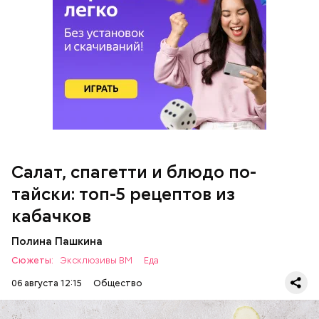
кабачок;
петрушка;
чеснок;
оливковое масло;
соль.
Салат, спагетти и блюдо по-
Однако диетолог предупредила: не для всех дыня
тайски: топ-5 рецептов из
может быть полезна. В первую очередь ее стоит
есть с осторожностью людям:
кабачков
Полина Пашкина
Сюжеты:
Эксклюзивы ВМ
Еда
06 августа 12:15
Общество