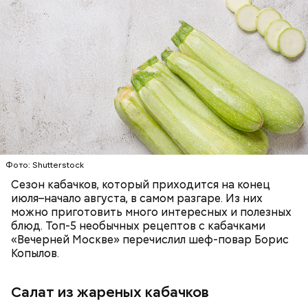
Ингредиенты:
ЕДА
ОВОЩИ
РЕЦЕПТЫ
Фото: Shutterstock
Фото: Shutterstock
Сезон кабачков, который приходится на конец
июля–начало августа, в самом разгаре. Из них
можно приготовить много интересных и полезных
блюд. Топ-5 необычных рецептов с кабачками
«Вечерней Москве» перечислил шеф-повар Борис
Вред дыни
Копылов.
Салат из жареных кабачков