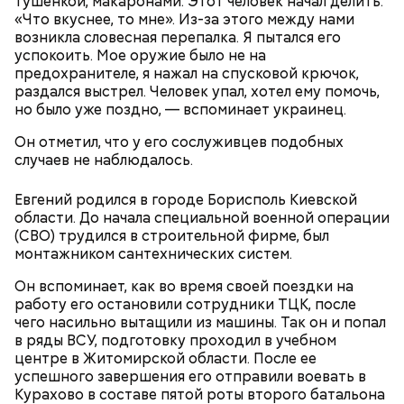
тушенкой, макаронами. Этот человек начал делить:
«Что вкуснее, то мне». Из-за этого между нами
возникла словесная перепалка. Я пытался его
успокоить. Мое оружие было не на
предохранителе, я нажал на спусковой крючок,
Ранние плоды, по словам врача, лучше не есть:
раздался выстрел. Человек упал, хотел ему помочь,
но было уже поздно, — вспоминает украинец.
Терапевт Кондрахин назвал
Чистит сосуды и защищает от
продукты и напитки, которые
Он отметил, что у его сослуживцев подобных
рака: чем полезен кресс-салат
выводят токсины из организма
случаев не наблюдалось.
Евгений родился в городе Борисполь Киевской
области. До начала специальной военной операции
(СВО) трудился в строительной фирме, был
монтажником сантехнических систем.
Спагетти из кабачков
Он вспоминает, как во время своей поездки на
работу его остановили сотрудники ТЦК, после
чего насильно вытащили из машины. Так он и попал
в ряды ВСУ, подготовку проходил в учебном
— В дыне содержится много сахара, который
центре в Житомирской области. После ее
представлен фруктозой. С одной стороны — это
успешного завершения его отправили воевать в
хорошо, потому что дает энергию. Но важно
Курахово в составе пятой роты второго батальона