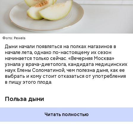
минералами. Так, в дыне содержатся:
слизистые оболочки органов. А еще именно
ЗДОРОВЬЕ
ПРАВИЛЬНОЕ ПИТАНИЕ
бета-каротин обеспечивает дыне желтый
ОВОЩИ
ЛЕТО
ФРУКТЫ
цвет;
лютеин и зеаксантин — эти каротиноиды
отлично поддерживают наше зрение;
калий — оказывает мочегонное действие,
Фото: Pexels
поддерживает сердечно-сосудистую
систему и предотвращает скачки давления;
Дыни начали появляться на полках магазинов в
магний — помогает калию и не дает сосудам
начале лета, однако по-настоящему их сезон
спазмироваться.
начинается только сейчас. «Вечерняя Москва»
узнала у врача-диетолога, кандидата медицинских
наук Елены Соломатиной, чем полезна дыня, как ее
выбрать и кому стоит отказаться от употребления
в пищу этого плода.
Польза дыни
Читать полностью