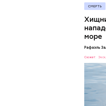
раз перед
СМЕРТЬ
Хищни
напад
море
Рафаэль За
Собеседни
Сюжет:
Экск
назад о т
вполне ук
— Очень м
небольшие
когда пас
БЕЗОПАС
этих хищн