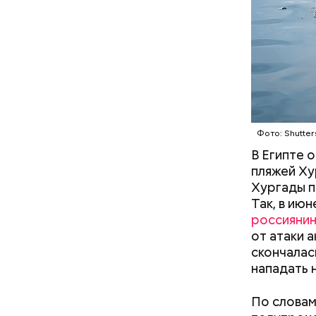
Часы С
Фото: Shutter
В Египте 
пляжей Ху
Хургады п
Так, в ию
россияни
Так как р
от атаки 
первые 15
скончалас
пробираяс
нападать 
зона.
По словам