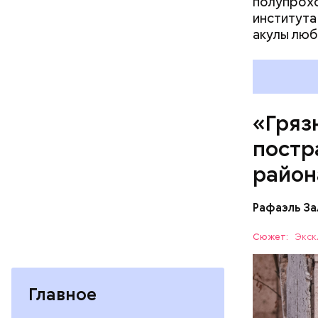
полупрохо
института
акулы люб
Каждый го
мире, — у
безопасно
принимают
причиной 
«Гряз
ухудшающ
постр
прогресса
национали
район
Рафаэль За
Сюжет:
Экск
— Протяже
километро
Главное
Понятное 
БЕЛАРУСЬ