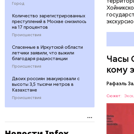
территори
Город
Хойникско
государст
Количество зарегистрированных
Их послед
экскурсио
преступлений в Москве снизилось
в краткос
на 17 процентов
преобразо
Происшествия
ядерные у
ученых-ат
Спасенные в Иркутской области
летчики заявили, что выжили
на этой п
Часы 
благодаря радиостанции
Происшествия
кому 
Двоих россиян эвакуировали с
Рафаэль За
высоты 3,5 тысячи метров в
Казахстане
Сюжет:
Экск
Происшествия
Часы Судн
— был пре
Новости Infox
участвова