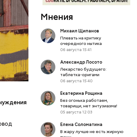
л Бабич.
периода
Мнения
 особую
Михаил Щипанов
кивается
Плевать на критику
 оружия,
очередного нытика
я
06 августа 15:41
ы таким
Александр Лосото
Лекарство будущего:
таблетка-оригами
06 августа 15:40
Екатерина Рощина
.
Без огонька работаем,
тчуждения
товарищи, нет энтузиазма!
05 августа 12:03
овод
Елена Соломатина
В жару лучше не есть жирную
пищу