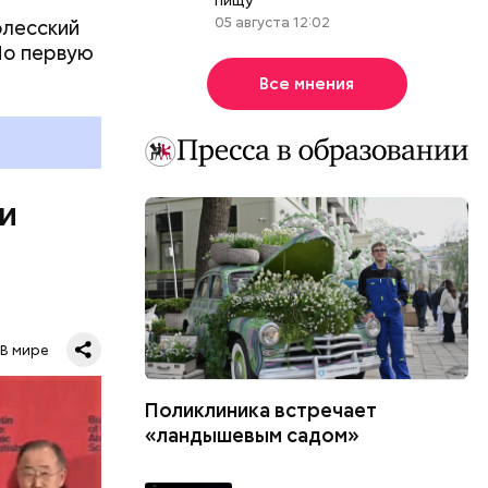
05 августа 12:02
олесский
Но первую
ы, но лишь
Все мнения
ичны, чем
летеня
 не сидеть
 и
В мире
Поликлиника встречает
ловечества
«ландышевым садом»
. Согласно