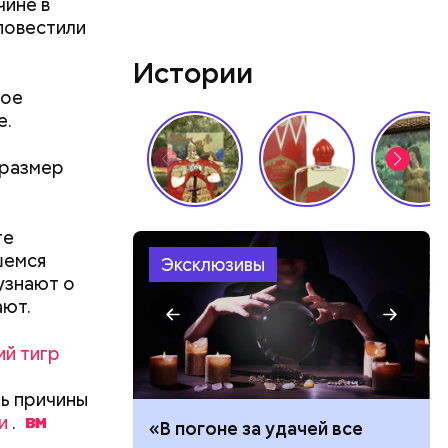
чине в
повестили
Истории
ное
е.
 в
 размер
ЦБ РФ —
те
шемся
Эксклюзивы
 узнают о
 в
ают.
 нужно
ий тигр
ть причины
и военных
и
.
ало по
«В погоне за удачей все
я уже не