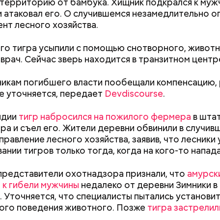
территорию от бамбука. Хищник подкрался к муж
и атаковал его. О случившемся незамедлительно о
нт лесного хозяйства.
го тигра усыпили с помощью снотворного, живот
врач. Сейчас зверь находится в транзитном центр
ппы из пяти человек такое путешествие обойдется
икам погибшего власти пообещали компенсацию,
340 белорусских рублей (около 10311 рублей по 
е уточняется, передает
Devdiscourse
.
»
), — уточнил он.
ндии
тигр набросился на пожилого фермера
в шта
а и съел его. Жители деревни обвинили в случив
правление лесного хозяйства, заявив, что лесники
заметил, что атака целой акульей стаи на человека
ании тигров только тогда, когда на кого-то напад
море или океане вполне реальна. Следовательно,
е возможное, чтобы не оказаться за бортом.
представители охотнадзора признали, что
амурск
 к гибели мужчины
недалеко от деревни Зимники в
 Уточняется, что специалисты пытались установи
 военного эксперта и сопредседателя Ассоциаци
ого поведения животного. Позже
тигра застрелил
«Тяжелейшая
Людей разброс
ов Василия Белозерова, стрелки часов Судного дн