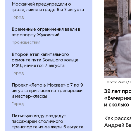
пропускно
Москвичей предупредили о
грозе, ливне и граде 6 и 7 августа
— Посколь
Город
беспрецед
ответстве
Временные ограничения ввели в
консульти
аэропорту Жуковский
человечес
Происшествия
его разру
деятельно
Второй этап капитального
образом, 
ремонта пути Большого кольца
МЖД начнется 7 августа
Город
Фото: Zuma/
Проект «Лето в Москве» с 7 по 9
39 лет пр
августа пригласил на тренировки
и мастер-классы
«Вечерняя
и сколько
Город
Питьевую воду раздадут
Как расск
пассажирам столичного
Андрей Баб
транспорта из-за жары 6 августа