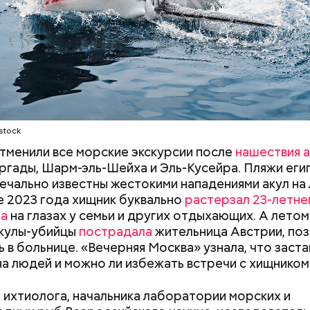
удного дня — прибыльный проект
Как поменять батареи дома и
Как получить до
stock
не получить штраф
рублей от госу
трудной ситуац
отменили все морские экскурсии после
нашествия а
претендовать и
ргады, Шарм-эль-Шейха и Эль-Кусейра. Пляжи еги
документы
ечально известны жестокими нападениями акул на
не 2023 года хищник буквально
растерзал 23-летне
на
на глазах у семьи и других отдыхающих. А летом
асстояния большие, экскурсионные группы преодо
акулы-убийцы
пострадала
жительница Австрии, поз
 километров на автобусе. Проезжают вглубь леса,
ь в больнице. «Вечерняя Москва» узнала, что заста
ь по одичавшим местам, где начинается самая «гр
на людей и можно ли избежать встречи с хищником
 ихтиолога, начальника лаборатории морских и