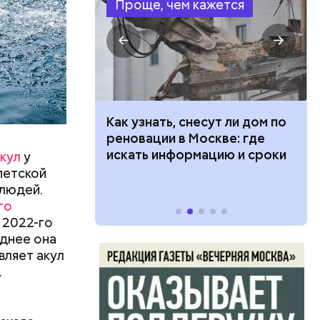
Проще, чем кажется
 100 тысяч
Как узнать, снесут ли дом по
дарства при
реновации в Москве: где
ии: кто может
искать информацию и сроки
кул
у
 какие нужны
петской
 людей.
го
 2022-го
левают
днее она
вляет акул
язная»
.