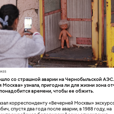
й режим и круглосуточное наблюдение, — отмети
ку мы стоим на пороге второго ядерного века и 
ентного изменения климата, ученые вновь несут
нность за информирование общественности и
рование лидеров об опасностях, с которыми стал
тво. Как ученые мы понимаем опасность ядерного
шительные последствия и узнаем, как человеческа
сть и технологии влияют на климатические систем
что могут навсегда изменить жизнь на Земле.
TASS
ошло со страшной аварии на Чернобыльской АЭС
 Москва» узнала, пригодна ли для жизни зона о
 понадобится времени, чтобы ее обжить.
азал корреспонденту «Вечерней Москвы» экскурс
ич, спустя два года после аварии, в 1988 году, на