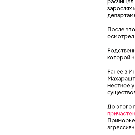
расчищал 
зарослях 
департаме
После это
осмотрел 
— Для гру
Родственн
пределах 
которой н
п
рим. «ВМ
Ранее в И
Махараштр
местное у
Леонтьев 
существов
открытом 
делать вс
До этого 
причастен
Приморье.
По мнению
агрессивн
политолог