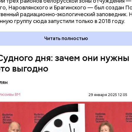
и трех районов белорусской зоны отчуждения —
го, Наровлянского и Брагинского — был создан П
венный радиационно-экологический заповедник. 
ствия не столь разрушительны, как ядерные взрыв
нную группу сюда запустили только в 2018 году.
рочной перспективе. Десятилетия антропогенных
ваний атмосферы могут быть не менее катастроф
Читать полностью
дары. Тогда, в 2007 году, один из спонсоров «Бюл
омщиков» Стивен Хокинг призвал общественность
ороховой бочке сложа руки:
Судного дня: зачем они нужны
это выгодно
лян
люзивы ВМ
29 января 2025 12:05
ого дня — символ глобальной катастрофы для че
дложен в 1947 году группой ученых-атомщиков,
вших в создании первого в мире ядерного оружия