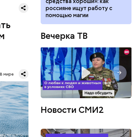
 как
средства хороши»: как
имели.
ла толпу
россияне ищут работу с
ске
помощью магии
ать
м
Вечерка ТВ
о лет
В мире
одня это
.
Новости СМИ2
овали
такое,
жертвами