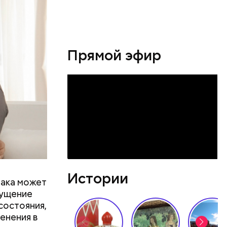
Прямой эфир
Истории
рака может
щущение
состояния,
енения в