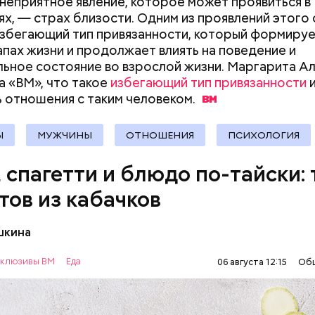
неприятное явление, которое может проявиться в
х, — страх близости. Одним из проявлений этого
избегающий тип привязанности, который формируе
ыни
апах жизни и продолжает влиять на поведение и
ьное состояние во взрослой жизни. Маргарита А
а «ВМ», что такое
избегающий тип привязанности
и
 отношения с таким
человеком.
Ы
МУЖЧИНЫ
ОТНОШЕНИЯ
ПСИХОЛОГИЯ
, спагетти и блюдо по-тайски: 
тов из кабачков
шкина
нты:
клюзивы ВМ
Еда
06 августа 12:15
Об
ОВОЩИ
РЕЦЕПТЫ