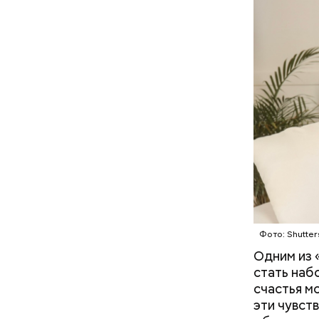
арбузами,
подчеркну
Фото: Shutter
Одним из 
стать наб
счастья м
эти чувст