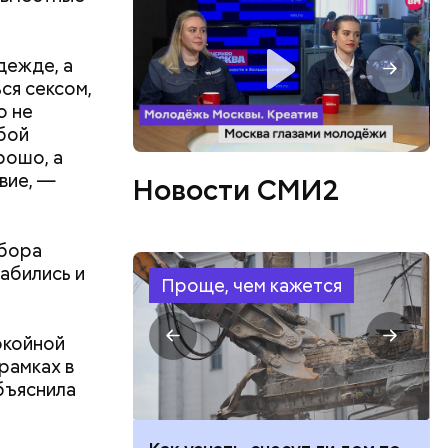
дежде, а
ся сексом,
о не
обой
рошо, а
ть
вие, —
ь и
Новости СМИ2
 людям:
ецептом
абора
абились и
Проще, чем кажется
окойной
рамках в
объяснила