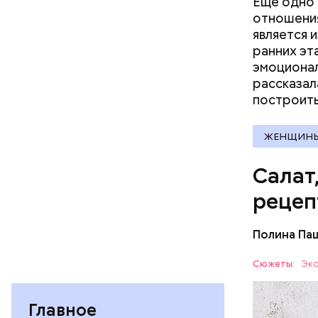
Еще одно 
отношения
является 
Вред д
ранних эт
эмоционал
рассказал
построить
ЖЕНЩИН
Салат
рецеп
Полина Па
Ингредие
Сюжеты:
Экс
ЕДА
Главное