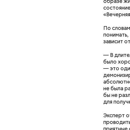
образе жи
состояние
«Вечерняя
с сахар
лишним 
Спагет
По словам
понимать,
зависит о
— В длите
было хоро
— это оди
демонизир
абсолютно
не была р
бы не раз
для получ
Эксперт о
проводить
приятные 