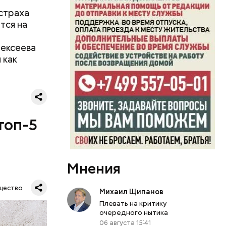
 страха
тся на
лексеева
 как
топ-5
Мнения
щество
Михаил Щипанов
Плевать на критику
очередного нытика
06 августа 15:41