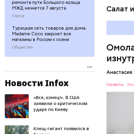
ремонта пути Большого кольца
организ
Салат 
МЖД начнется 7 августа
ряда оп
Город
бета-ка
иммунит
Турецкая сеть товаров для дома
«делает
Madame Coco закроет все
А еще и
магазины в России к осени
Омола
лютеин 
Общество
наше зр
изнут
калий —
сердечн
Анастасия
давлени
магний 
Новости Infox
Дыня соде
Сюжеты:
Экс
организму
рассказал
«Все, конец!». В США
ЗДОРОВЬ
минералам
заявили о критическом
ударе по Киеву
ФРУКТЫ
Клещ-гигант появился в