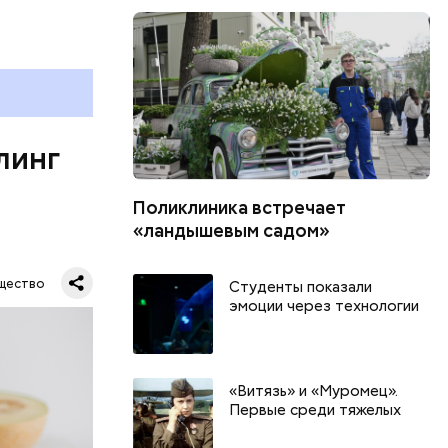
развитие
е
ня
органов.
ет;
линг
рживают
Поликлиника встречает
«ландышевым садом»
ся.
му
щество
Студенты показали
ь,
эмоции через технологии
и и
«Витязь» и «Муромец».
Первые среди тяжелых