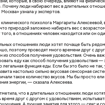
зни, которые, в свою очередь, влияют на физичес
. Почему люди набирают вес в длительных отноше
 Москва» узнала у экспертов.
ным диабетом;
весом.
ти из кабачков
 клинического психолога Маргариты Алексеевой,
 что природой заложено набирать вес с возрасто
т того, в отношениях человек находится или он оди
льных отношениях люди хотят почаще быть рядом
шо, поэтому проводят много времени друг с друг
н из способов получения удовольствия. Очень важ
овать еду как способ получения удовольствия — 
Бесконечное ничто: названа
Хотела спасти м
 легальная функция еды. Если бы это было не так, 
главная опасность
мать и сын поги
азвита настолько сильно вкусовая сенсорная систе
зеркальной даты 8 августа
падении из окна
личали такое количество вкусов. Мы бы просто ел
2026 года
ения энергии, — сказала Алексеева.
тметила, что в длительных отношениях люди хотя
 время друг с другом с удовольствием, испытыват
ощущения. А лучшие занятия для этого — секс и с