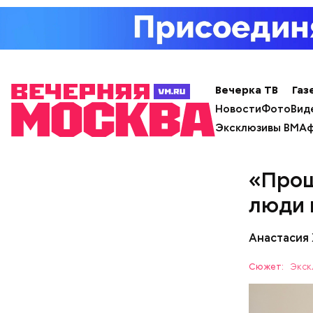
Вечерка ТВ
Газ
Новости
Фото
Вид
Эксклюзивы ВМ
Аф
«Прощ
люди 
Анастасия
— В дыне 
Сюжет:
Экск
С одной с
Ингредие
помнить, ч