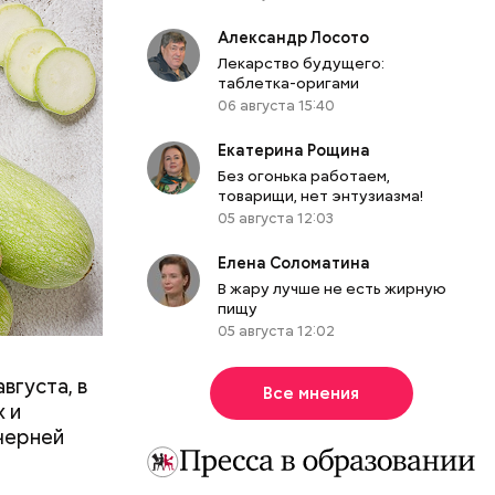
Александр Лосото
Лекарство будущего:
таблетка-оригами
06 августа 15:40
Екатерина Рощина
Без огонька работаем,
товарищи, нет энтузиазма!
05 августа 12:03
вает
Елена Соломатина
р,
В жару лучше не есть жирную
ргор
пищу
05 августа 12:02
вгуста, в
Все мнения
дима
 и
убка у
черней
овня
 в