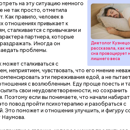
Как поменять батареи дома и
Как получить до
отреть на эту ситуацию немного
не получить штраф
рублей от госу
се не так просто, отметила
трудной ситуац
. Как правило, человек в
претендовать и
х отношениях привыкает к
документы
м, сталкивается с привычками и
арактера партнера, которые
 раздражать. Иногда он
Диетолог Кузнецо
рассказала, как 
заедать проблемы.
сна провоцирует 
лишнего веса
;
 может сталкиваться с
а;
ем, неприятием, чувствовать, что его мнение нева
компенсировать эти переживания едой, а не пытае
ое масло;
отношения с возлюбленным. Еду проще поесть и т
erstock
сыпить свои неудовлетворенности, но сохранить
. Поэтому если вы понимаете, что начали набирать
 это повод пройти психотерапию и разобраться с
. Это поможет и отношения улучшить, и фигуру с
 Наумова.