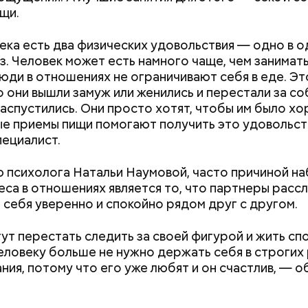
щи.
ека есть два физических удовольствия — одно в о
з. Человек может есть намного чаще, чем занимать
юди в отношениях не ограничивают себя в еде. Эт
то они вышли замуж или женились и перестали за с
распустились. Они просто хотят, чтобы им было хо
, порезанные кубиками, нужно легко обжарить на
етолог предупредила: не для всех дыня может бы
е приемы пищи помогают получить это удовольст
. К ним добавляются зелень петрушки, чеснок, сол
В первую очередь ее стоит есть с осторожностью
пециалист.
 масло. Получается очень вкусно, — поделился р
 психолога Натальи Наумовой, часто причиной н
еса в отношениях является то, что партнеры рассл
 себя уверенно и спокойно рядом друг с другом.
ут перестать следить за своей фигурой и жить сп
еловеку больше не нужно держать себя в строгих 
ания, потому что его уже любят и он счастлив, — 