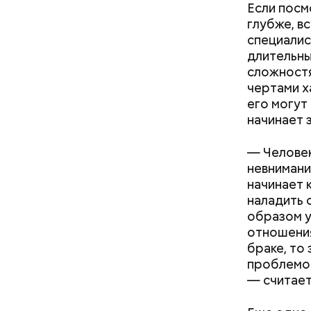
Если посм
глубже, в
специалист
длительны
сложностя
чертами х
его могут
начинает 
кабачок
— Человек
петрушк
невнимани
чеснок;
начинает 
оливков
наладить 
соль.
Фото: Shutt
образом у
отношения
браке, то
проблемой
— считает