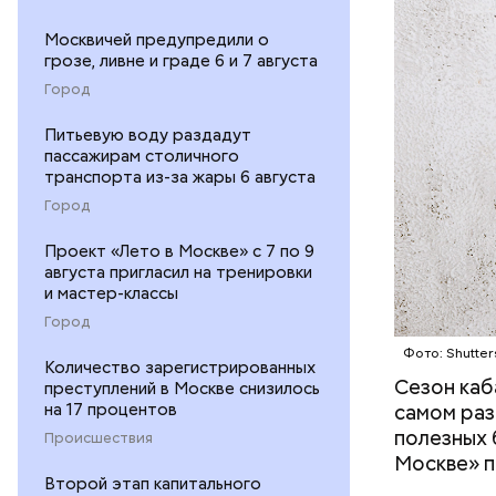
Москвичей предупредили о
грозе, ливне и граде 6 и 7 августа
Город
Питьевую воду раздадут
— В момен
пассажирам столичного
контролир
транспорта из-за жары 6 августа
положител
Город
предотвра
кремний
Проект «Лето в Москве» с 7 по 9
омолаж
августа пригласил на тренировки
витамин
и мастер-классы
помогае
Город
кожи;
Фото: Shutter
клетчат
Количество зарегистрированных
холесте
Сезон каб
преступлений в Москве снизилось
фолиева
на 17 процентов
самом раз
беремен
полезных 
Происшествия
плода. 
Москве» п
гомоцис
Второй этап капитального