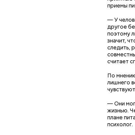
приемы пи
— У челов
другое бе
поэтому л
значит, ч
следить, 
— Кабачки
Однако ди
совместны
сковороде
полезна. 
считает с
оливковое
Копылов.
По мнению
лишнего в
чувствуют
— Они мог
жизнью. Ч
плане пит
психолог.