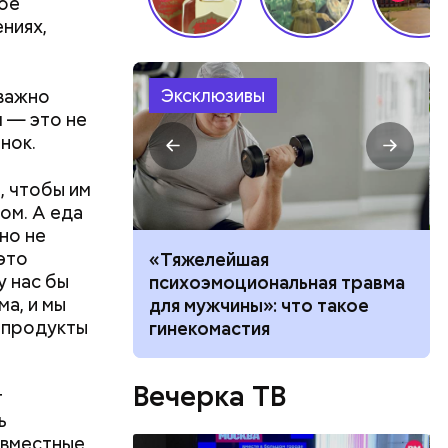
кое
ниях,
Эксклюзивы
 важно
м — это не
нок.
, чтобы им
ом. А еда
но не
это
алыша: как
«Тяжелейшая
у нас бы
бли при
психоэмоциональная травма
ма, и мы
 в Раменском
для мужчины»: что такое
и продукты
гинекомастия
Вечерка ТВ
т
ь
овместные