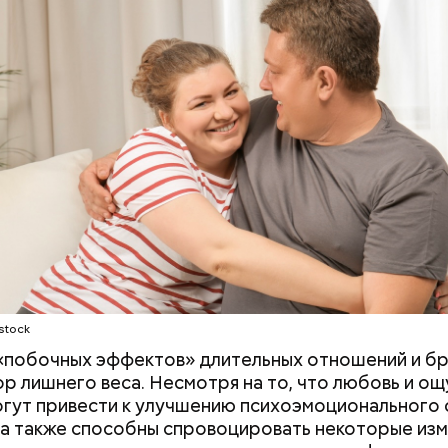
 людям с сахарным диабетом и лишним весом, —
ла доктор.
stock
«побочных эффектов» длительных отношений и б
ор лишнего веса. Несмотря на то, что любовь и о
огут привести к улучшению психоэмоционального 
ва также способны спровоцировать некоторые изм