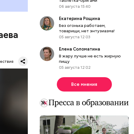
таблетка-оригами
06 августа 15:40
Екатерина Рощина
Без огонька работаем,
товарищи, нет энтузиазма!
аева
05 августа 12:03
Елена Соломатина
В жару лучше не есть жирную
пищу
ествия
05 августа 12:02
Все мнения
. Во дворе
ал
ена не
цию и
радавший