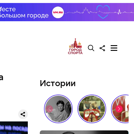
али возле
релил в
гонь
в
а
Истории
ризнался,