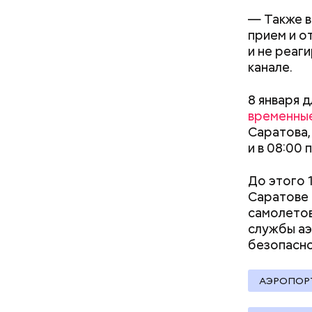
— Также в
Началось 
прием и о
скрытую к
и не реаг
потерпевш
канале.
матери и 
Стражи по
пищу ела 
8 января 
вероятный
временные
план «Пер
Саратова, 
полицейск
и в 08:00
аэропорт.
До этого 
Саратове 
самолетов
Pl
службы аэ
безопасно
Vi
АЭРОПОР