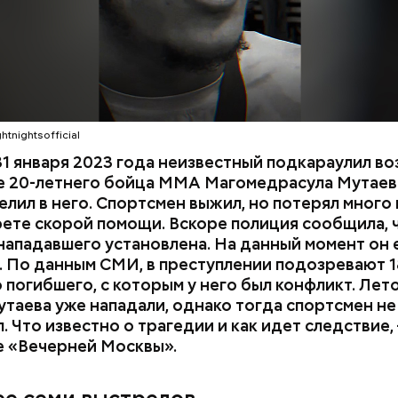
htnightsofficial
1 января 2023 года неизвестный подкараулил во
е 20-летнего бойца ММА Магомедрасула Мутаева
елил в него. Спортсмен выжил, но потерял много 
рете скорой помощи. Вскоре полиция сообщила, 
нападавшего установлена. На данный момент он 
 По данным СМИ, в преступлении подозревают 1
 погибшего, с которым у него был конфликт. Лет
утаева уже нападали, однако тогда спортсмен не
. Что известно о трагедии и как идет следствие,
е «Вечерней Москвы».
дывания
День качания на качелях и
День пьяного
День шампанского: какие