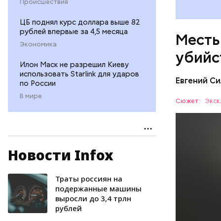
Происшествия
ЦБ поднял курс доллара выше 82
рублей впервые за 4,5 месяца
Месть
Экономика
убийс
Илон Маск не разрешил Киеву
использовать Starlink для ударов
Евгений Си
по России
В мире
Сюжет:
Экск
Новости Infox
Вечером 3
жилого до
неизвестн
Траты россиян на
СПОРТ
менее сем
подержанные машины
выросли до 3,4 трлн
скорую по
РЕСПУБЛИ
рублей
умер по пу