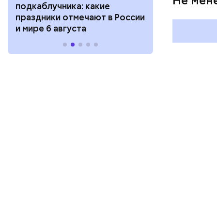
Не мен
подкаблучника: какие
курсанта: ка
праздники отмечают в России
отмечают в Р
и мире 6 августа
августа