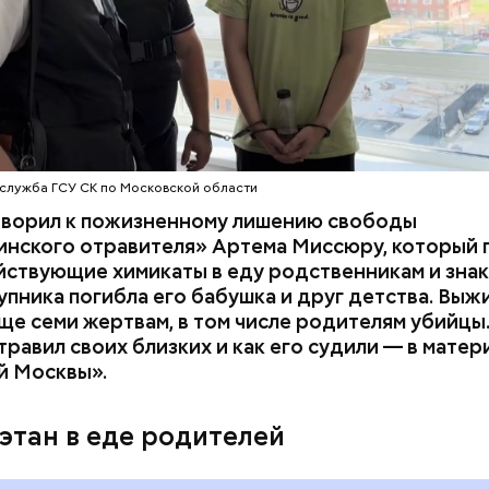
служба ГСУ СК по Московской области
оворил к пожизненному лишению свободы
инского отравителя» Артема Миссюру, который 
ствующие химикаты в еду родственникам и знак
упника погибла его бабушка и друг детства. Выж
у факту СК возбудил
уголовное дело
по двум ста
ще семи жертвам, в том числе родителям убийцы.
» и «Незаконный оборот оружия». Расследование
равил своих близких и как его судили — в матер
го дела
взял на контроль
председатель Следствен
й Москвы».
России Александр Бастрыкин.
этан в еде родителей