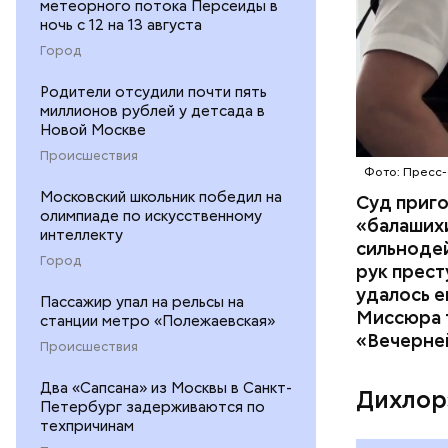
метеорного потока Персеиды в
ночь с 12 на 13 августа
Город
Родители отсудили почти пять
миллионов рублей у детсада в
Новой Москве
Происшествия
Фото: Пресс-
Московский школьник победил на
Суд приг
олимпиаде по искусственному
«балаших
интеллекту
сильнодей
Город
рук прест
По данном
удалось е
Пассажир упал на рельсы на
«Убийство
Миссюра т
станции метро «Полежаевская»
уголовно
«Вечерне
Происшествия
комитета 
Два «Сапсана» из Москвы в Санкт-
Дихлор
Петербург задерживаются по
техпричинам