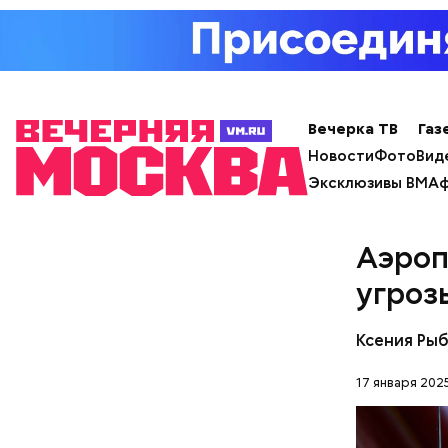
Примечате
Школы еди
спортсмен
ответ.
Вечерка ТВ
Газ
Новости
Фото
Вид
Эксклюзивы ВМ
Аф
Аэроп
угроз
Ксения Ры
17 января 2025
Молодого 