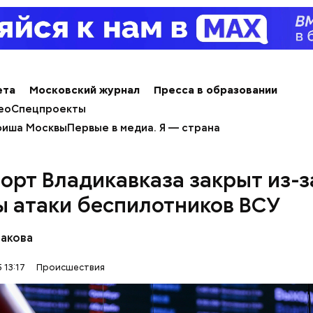
льно, что летом 2023 года на Мутаева уже напад
ноборств. Тогда неизвестный несколько раз выст
а из травматического пистолета, а боец
открыл о
ета
Московский журнал
Пресса в образовании
ео
Спецпроекты
иша Москвы
Первые в медиа. Я — страна
орт Владикавказа закрыт из-з
ы атаки беспилотников ВСУ
бакова
 13:17
Происшествия
человека задержали. На первом же допросе он п