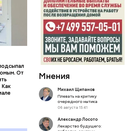
подсыпал
омым. От
Мнения
ить
тьям:
 Как
Михаил Щипанов
иале
Плевать на критику
ного
очередного нытика
06 августа 15:41
Александр Лосото
Лекарство будущего: