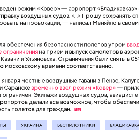
веден режим «Ковер» — аэропорт «Владикавказ» 
расследование. В квартире потерпевших установ
тправку воздушных судов. <...> Прошу сохранять с
амеру видеонаблюдения. На записи попал 25-летн
ировать на провокации, — написал Меняйло в свое
их Артем Миссюра, который тайно приходил в кв
отчима и подсыпал им в еду химикаты. Также отра
рядка отправились в село Чанко, где может скрыв
его младшая сестра.
для обеспечения безопасности полетов утром
вво
 злоумышленник. Параллельно с этим в Махачкале
 ограничения
на прием и выпуск самолетов в аэр
ехват». Въезд и выезд в город перекрыты. Помимо
Казани и Ульяновска. Ограничения были сняты в 05:
ие патрулируют улицы, железнодорожный вокзал 
 по московскому времени соответственно.
1 января местные воздушные гавани в Пензе, Калуге
и Саранске
временно ввел режим «Ковер»
— приле
 ограничен. Экипажи воздушных судов, авиадиспе
ay
ропортов делали все возможное, чтобы обеспечи
сть полетов для
граждан.
deo
Как поменять батареи дома и
Как получить до
не получить штраф
рублей от госу
ТЫ
УКРАИНА
БЕСПИЛОТНИКИ
ВЛАДИКАВК
трудной ситуац
претендовать и