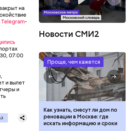
закрыт на
или
покойствие
ий сын
м
Telegram
-
артиру
Новости СМИ2
вленную
аться
дились
 объявлен
опортах
 этого,
30, 07:00
и
Проще, чем кажется
,
т и вылет
тчеры и
ть
 100 тысяч
Как узнать, снесут ли дом по
дарства при
реновации в Москве: где
АЗ
ии: кто может
искать информацию и сроки
 какие нужны