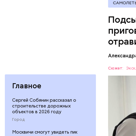
САМОЛЕТ
Подсы
приго
отрав
Видео: пре
Александр
— Личност
Сюжет:
Экск
меры к за
Все начал
Республик
Главное
больницу 
поставить
ОТРАВЛЕ
Сергей Собянин рассказал о
направили
строительстве дорожных
сильнодей
СЛЕДСТВ
объектов в 2026 году
организм 
Город
изъятой и
Москвичи смогут увидеть пик