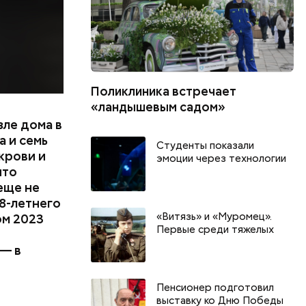
Поликлиника встречает
«ландышевым садом»
зле дома в
 и семь
Студенты показали
крови и
эмоции через технологии
что
еще не
8-летнего
«Витязь» и «Муромец».
ом 2023
Первые среди тяжелых
 — в
День арбуза и День поцелуев
День собира
Пенсионер подготовил
с зеркалом: какие праздники
Международ
выставку ко Дню Победы