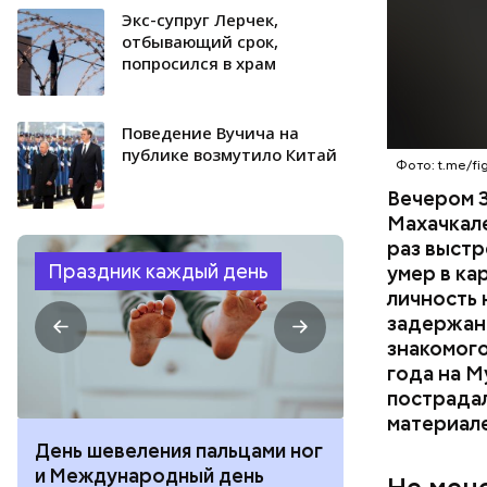
Экс-супруг Лерчек,
отбывающий срок,
попросился в храм
Поведение Вучича на
публике возмутило Китай
Фото: t.me/fig
Вечером 3
Махачкал
раз выстр
Праздник каждый день
умер в ка
личность 
задержан.
знакомого
года на М
пострадал
материал
День шевеления пальцами ног
День разгля
и Международный день
горизонта и 