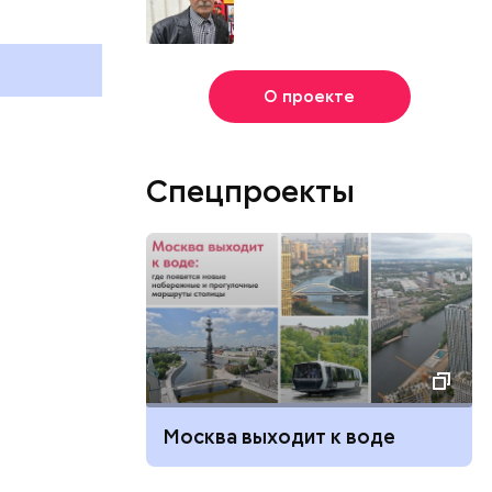
и
отмечают в России и мире 3
холостяка: 
августа
отмечают в 
августа
О проекте
Спецпроекты
Москва выходит к воде