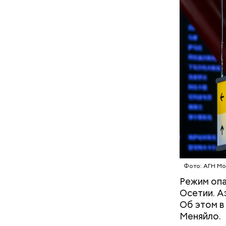
что плани
посчитали
которая в
По данны
дней Мисс
знакомого
Предполаг
отомстить
Фото: АГН Мо
Режим опа
Осетии. А
Об этом в
Меняйло.