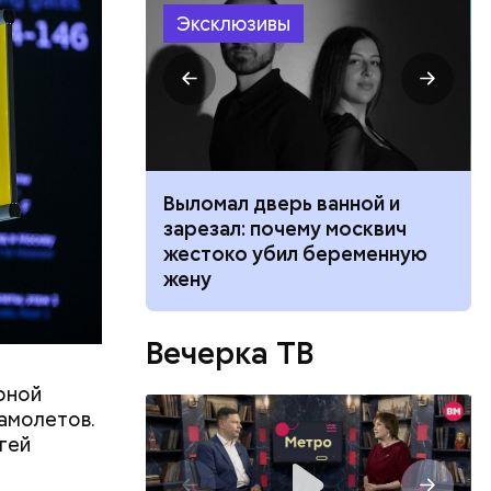
Эксклюзивы
елей,
колько
его
низил.
л
ником
Выломал дверь ванной и
 маникюра в
зарезал: почему москвич
026
жестоко убил беременную
жену
Вечерка ТВ
рной
самолетов.
ргей