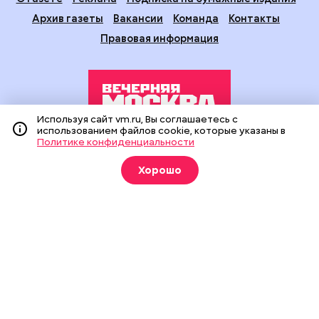
Архив газеты
Вакансии
Команда
Контакты
Правовая информация
Используя сайт vm.ru, Вы соглашаетесь с
использованием файлов cookie, которые указаны в
Политике конфиденциальности
Издание создано при финансовой поддержке Департамента
средств массовой информации и рекламы города Москвы.
Хорошо
На сайте применяются рекомендательные технологии
(информационные технологии предоставления информации
на основе сбора, систематизации и анализа сведений,
относящихся к предпочтениям пользователей сети
«Интернет», находящихся на территории Российской
Федерации).
Сетевое издание "Вечерняя Москва" (18+) зарегистрировано
в Федеральной службе по надзору в сфере связи,
информационных технологий и массовых коммуникаций
(Роскомнадзор). Свидетельство о регистрации ЭЛ № ФС 77 -
90524 от 09.12.2025. Учредитель: АО "Редакция газеты
"Вечерняя Москва". Главный редактор
vm.ru
: Александр