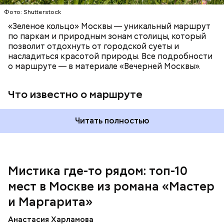
Фото: Shutterstock
Патриаршие пруды
«Зеленое кольцо» Москвы — уникальный маршрут
по паркам и природным зонам столицы, который
позволит отдохнуть от городской суеты и
насладиться красотой природы. Все подробности
Московский зоопарк
о маршруте — в материале «Вечерней Москвы».
Что известно о маршруте
Читать полностью
Мистика где-то рядом: топ-10
Внутри Мавзолея находится траурный зал, где
мест в Москве из романа «Мастер
На данный момент квартира на Большой Садовой
покоится тело Ленина. Он оформлен в темных и
стала Музеем Булгакова. В ней воссоздана
красных тонах. Тело Владимира Ильича
и Маргарита»
атмосфера жизни и быта начала ХХ века с большим
подсвечивают 14 лампочек розового спектра,
количеством вещей, которые имеют отношение к
которые придают коже естественный цвет. Это
Анастасия Харламова