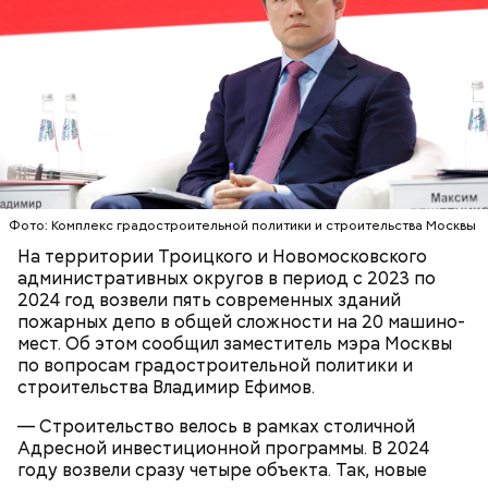
Парк Покровское-Стрешнево;
наследия писателя. Они познакомились в доме №
Историческая часть парка — Нескучный сад —
Тимирязевский парк.
10, когда были в гостях у общих друзей. Они сразу
является памятником садово-паркового искусства.
влюбились друг в друга, несмотря на то, что оба на
Здесь можно погулять в тени многовековых
тот момент состояли в браке.
деревьев, покормить уток в пруду или провести
романтическое свидание.
Маршрут зеленого кольца проходит через:
Фото: Комплекс градостроительной политики и строительства Москвы
В Большом Гнездниковском переулке Мастер
На территории Троицкого и Новомосковского
впервые увидел Маргариту с букетом мимоз в
административных округов в период с 2023 по
руках. Именно здесь в доме № 10, где было
2024 год возвели пять современных зданий
московское отделение газеты «Накануне», работал
пожарных депо в общей сложности на 20 машино-
Михаил Булгаков. Кстати, этот дом упоминается в
мест. Об этом сообщил заместитель мэра Москвы
сборнике писателя «Дьяволиада» и очерке «Сорок
по вопросам градостроительной политики и
сороков».
строительства Владимир Ефимов.
Современный парк делится на четыре части:
Партер, «Музеон», Нескучный сад и Воробьевы
— Строительство велось в рамках столичной
горы. В Партере часто проводят фестивали или
Адресной инвестиционной программы. В 2024
концерты, отмечают День города, День Победы, а
году возвели сразу четыре объекта. Так, новые
зимой заливают каток.