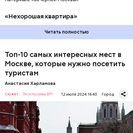
«Нехорошая квартира»
Читать полностью
Мавзолей
Топ-10 самых интересных мест в
Москве, которые нужно посетить
туристам
Анастасия Харламова
Сюжет:
Эксклюзивы ВМ
12 июля 2024 16:40
Город
Красная площадь считается главной
достопримечательностью столицы. Все туристы в
первую очередь стремятся именно сюда, чтобы