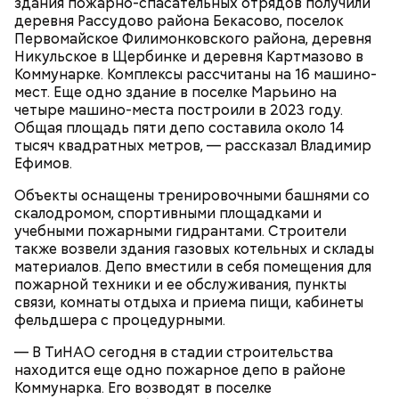
здания пожарно-спасательных отрядов получили
деревня Рассудово района Бекасово, поселок
Первомайское Филимонковского района, деревня
Никульское в Щербинке и деревня Картмазово в
Коммунарке. Комплексы рассчитаны на 16 машино-
Где проходит
мест. Еще одно здание в поселке Марьино на
четыре машино-места построили в 2023 году.
Общая площадь пяти депо составила около 14
тысяч квадратных метров, — рассказал Владимир
Ефимов.
Большой Гнездниковский переулок
Парк Горького заслуженно называют главным
парком страны, ведь это одно из самых любимых
«Кинематографическая лужа»:
Объекты оснащены тренировочными башнями со
Метароман не для всех: чем
мест москвичей. Огромный комплекс занимает
булгаковед — о новой
удивит новая экранизация
скалодромом, спортивными площадками и
экранизации «Мастера и
более 219 гектаров. По нему приятно совершить
«Мастера и Маргариты»
учебными пожарными гидрантами. Строители
Маргариты»
неспешную прогулку в окружении цветущих клумб
также возвели здания газовых котельных и склады
или провести время более активно. Например,
материалов. Депо вместили в себя помещения для
покататься на велосипедах или самокатах по
пожарной техники и ее обслуживания, пункты
набережной Москвы-реки.
связи, комнаты отдыха и приема пищи, кабинеты
фельдшера с процедурными.
— В ТиНАО сегодня в стадии строительства
находится еще одно пожарное депо в районе
Коммунарка. Его возводят в поселке