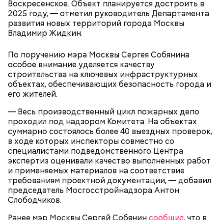
Воскресенское. Объект планируется достроить в
2025 году, — отметил руководитель Департамента
Фото: Shutterstock
развития новых территорий города Москвы
Владимир Жидкин.
Небольшой деревянный дом построили в начале
По поручению мэра Москвы Сергея Собянина
XIX века, предположительно, в 1830 годах. В здании
особое внимание уделяется качеству
— Маршрут затрагивает востребованные улицы
есть полуподвальный этаж, который обустроен
Парк Горького
строительства на ключевых инфраструктурных
районов. Таким образом, жители разных районов
под жилое помещение.
объектах, обеспечивающих безопасность города и
смогут как отдыхать, так и ездить по делам по
Топ-10 милых зверят, которые
Более 40 тысяч пассажиров
его жителей.
реализованным велополосам и велодорожкам.
появились на свет в Московском
теплоходов принял Северный
зоопарке
речной вокзал в июне
— Весь производственный цикл пожарных депо
проходил под надзором Комитета. На объектах
суммарно состоялось более 40 выездных проверок,
в ходе которых инспекторы совместно со
специалистами подведомственного Центра
экспертиз оценивали качество выполненных работ
и применяемых материалов на соответствие
требованиям проектной документации, — добавил
Существуют несколько версий, какой именно дом
председатель Мосгосстройнадзора Антон
стал прототипом жилища Мастера. Но согласно
Слободчиков.
самой популярной — это подвал дома № 9, что в
Ранее мэр Москвы Сергей Собянин
Мансуровском переулке. Здесь жили друзья
сообщил
, что в