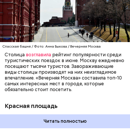
увидеть Московский Кремль, Собор Василия
Блаженного и Мавзолей. Красная площадь — это
ОТДЫХ
МОСКВА
ТУРИЗМ
символ не только столицы, но и России. С ней
связана огромная часть истории нашей страны. В
1990 году комплекс Московского Кремля и Красной
площади были включены в состав списка
Всемирного культурного наследия ЮНЕСКО.
Спасская башня / Фото: Анна Быкова / Вечерняя Москва
Столица
возглавила
рейтинг популярности среди
туристических поездок в июне. Москву ежедневно
посещают тысячи туристов. Завораживающие
виды столицы производят на них неизгладимое
впечатление. «Вечерняя Москва» составила топ-10
самых интересных мест в городе, которые
обязательно стоит посетить.
Красная площадь
Читать полностью