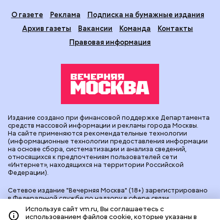
О газете
Реклама
Подписка на бумажные издания
Архив газеты
Вакансии
Команда
Контакты
Правовая информация
Издание создано при финансовой поддержке Департамента
средств массовой информации и рекламы города Москвы.
На сайте применяются рекомендательные технологии
(информационные технологии предоставления информации
на основе сбора, систематизации и анализа сведений,
относящихся к предпочтениям пользователей сети
«Интернет», находящихся на территории Российской
Федерации).
Сетевое издание "Вечерняя Москва" (18+) зарегистрировано
в Федеральной службе по надзору в сфере связи,
информационных технологий и массовых коммуникаций
Используя сайт vm.ru, Вы соглашаетесь с
(Роскомнадзор). Свидетельство о регистрации ЭЛ № ФС 77 -
использованием файлов cookie, которые указаны в