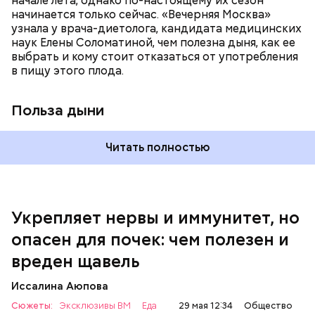
начале лета, однако по-настоящему их сезон
спазмироваться.
начинается только сейчас. «Вечерняя Москва»
узнала у врача-диетолога, кандидата медицинских
наук Елены Соломатиной, чем полезна дыня, как ее
выбрать и кому стоит отказаться от употребления
По мнению специалиста, здоровому человеку
в пищу этого плода.
достаточно включать щавель в рацион несколько
раз в месяц. В небольших количествах в свежем
виде или припущенном на сковороде.
Польза дыни
Читать полностью
Укрепляет нервы и иммунитет, но
опасен для почек: чем полезен и
— Если человек уже болеет мочекаменной
вреден щавель
болезнью, щавель ему не рекомендуется. При
артрите, гастрите, холецистите, синдроме
Иссалина Аюпова
раздраженного кишечника, язвах и панкреатите
Сюжеты:
Эксклюзивы ВМ
Еда
29 мая 12:34
Общество
продукт тоже лучше исключить из рациона, —