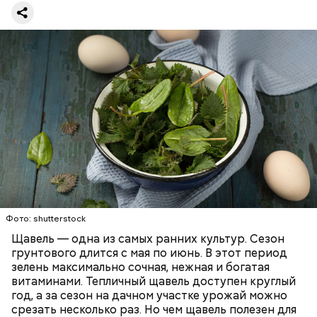
предупредила врач. — Он может привести к
повышению кислотности желудка и раздражать
слизистые оболочки.
Опасность же щавеля состоит в том, что он
содержит большое количество щавелевой кислоты,
которая может способствовать образованию
Фото: shutterstock
камней в почках, объяснила диетолог.
Щавель — одна из самых ранних культур. Сезон
ЗДОРОВЬЕ
ВРАЧИ
РАСТЕНИЯ
грунтового длится с мая по июнь. В этот период
ПРОДУКТЫ
зелень максимально сочная, нежная и богатая
витаминами. Тепличный щавель доступен круглый
год, а за сезон на дачном участке урожай можно
срезать несколько раз. Но чем щавель полезен для