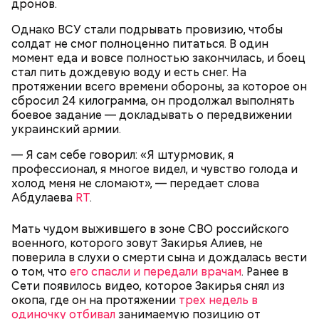
дронов.
Однако ВСУ стали подрывать провизию, чтобы
солдат не смог полноценно питаться. В один
Однако диетолог предупредила: не для всех дыня
момент еда и вовсе полностью закончилась, и боец
Вовсю идет и сезон черешни. «Вечерняя Москва»
может быть полезна. В первую очередь ее стоит
стал пить дождевую воду и есть снег. На
узнала у врача — эндокринолога-диетолога
есть с осторожностью людям:
протяжении всего времени обороны, за которое он
Натальи Лазуренко,
как правильно есть эту ягоду
с
сбросил 24 килограмма, он продолжал выполнять
пользой для здоровья.
боевое задание — докладывать о передвижении
украинский армии.
— Я сам себе говорил: «Я штурмовик, я
профессионал, я многое видел, и чувство голода и
холод меня не сломают», — передает слова
Абдулаева
RT
.
Мать чудом выжившего в зоне СВО российского
военного, которого зовут Закирья Алиев, не
— Наиболее распространенные борщ, щи, котлеты,
поверила в слухи о смерти сына и дождалась вести
салаты, лаваш с творогом и сыром, пироги, омлет,
о том, что
его спасли и передали врачам
. Ранее в
запеканка. Щавеля там везде используется
Сети появилось видео, которое Закирья снял из
немного, поэтому никакого вреда от него не будет.
окопа, где он на протяжении
трех недель в
Чем разнообразнее рацион питания человека, тем
одиночку отбивал
занимаемую позицию от