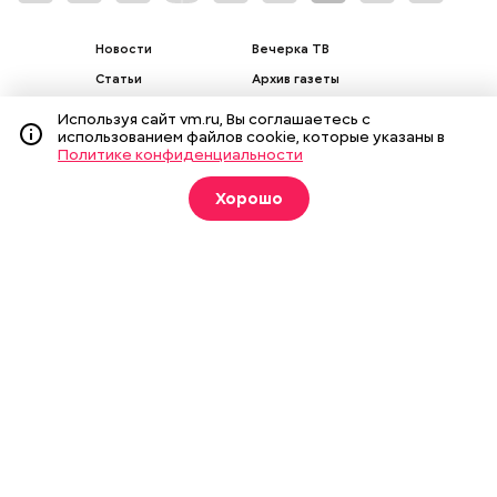
Новости
Вечерка ТВ
Статьи
Архив газеты
Мнения
Спецпроекты
Используя сайт vm.ru, Вы соглашаетесь с
использованием файлов cookie, которые указаны в
Фотогалереи
Пресса в образовании
Политике конфиденциальности
Хорошо
Подписка на печатные
издания
Оформить
О газете
Реклама
Подписка на бумажные издания
Архив газеты
Вакансии
Команда
Контакты
Правовая информация