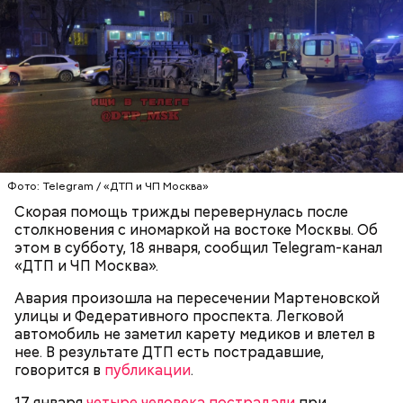
Вскоре в качестве главного подозреваемого в
Первой жертвой Миссюры была его девушка.
убийстве спортсмена арестовали его 18-летнего
Именно на ней молодой человек впервые испытал
знакомого Надырхана Кадирханова. На допросе он
химикаты, купленные в интернет-магазине. 13
признал вину и показал следователям, как именно
января 2024 года он подсыпал дихлорэтан в
совершил преступление и где спрятал оружие, из
коктейль возлюбленной, отчего у нее случился
которого застрелил Мутаева.
инсульт. Девушка неделю
провела в коме
, а после
выписки из больницы узнала, что Миссюра
Фото: Telegram / «ДТП и ЧП Москва»
оформил на нее несколько кредитов.
Скорая помощь трижды перевернулась после
столкновения с иномаркой на востоке Москвы. Об
этом в субботу, 18 января, сообщил Telegram-канал
«ДТП и ЧП Москва».
Авария произошла на пересечении Мартеновской
улицы и Федеративного проспекта. Легковой
автомобиль не заметил карету медиков и влетел в
нее. В результате ДТП есть пострадавшие,
говорится в
публикации
.
17 января
четыре человека пострадали
при