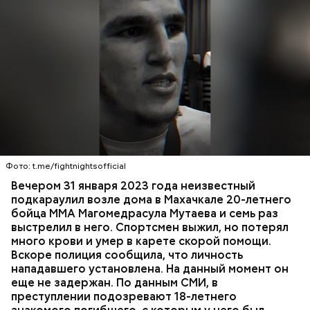
Вечером 31 января Мутаев возвращался домой с
тренировки. Во дворе жилого дома на улице
Гапцахской в Махачкале на бойца напал
неизвестный. Он выскочил из подъезда, выстрелил
Фото: t.me/fightnightsofficial
в спортсмена не менее семи раз и скрылся.
СПОРТ
СЛЕДСТВЕННЫЙ КОМИТЕТ
ММА
Вечером 31 января 2023 года неизвестный
Очевидцы трагедии вызвали полицию и скорую
РЕСПУБЛИКА ДАГЕСТАН
СМЕРТЬ
подкараулил возле дома в Махачкале 20-летнего
помощь, однако врачи оказались бессильны —
бойца ММА Магомедрасула Мутаева и семь раз
пострадавший умер по пути в больницу.
выстрелил в него. Спортсмен выжил, но потерял
много крови и умер в карете скорой помощи.
Вскоре полиция сообщила, что личность
нападавшего установлена. На данный момент он
еще не задержан. По данным СМИ, в
преступлении подозревают 18-летнего