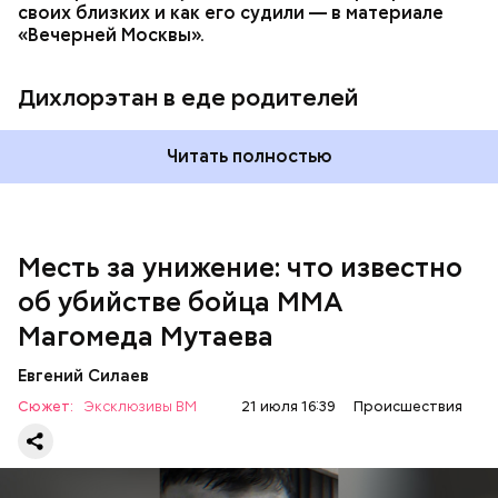
своих близких и как его судили — в материале
— Личность подозреваемого установлена,
«Вечерней Москвы».
полицией принимаются меры к задержанию, —
сообщили в пресс-службе
ГУ МВД России
по
Республике Дагестан.
Дихлорэтан в еде родителей
Читать полностью
Месть за унижение: что известно
об убийстве бойца ММА
Магомеда Мутаева
Евгений Силаев
По данному факту СК возбудил
уголовное дело
по
Сюжет:
Эксклюзивы ВМ
21 июля 16:39
Происшествия
двум статьям: «Убийство» и «Незаконный оборот
оружия». Расследование уголовного дела
взял на
контроль
председатель Следственного комитета
России Александр Бастрыкин.