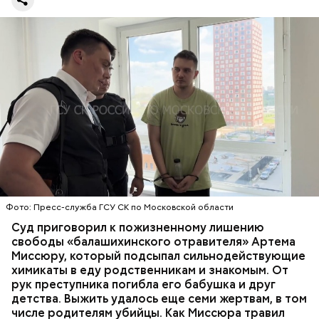
Стражи порядка отправились в село Чанко, где
Все началось в июне, когда двое супругов
может скрываться вероятный злоумышленник.
Видео: пресс-служба ГСУ СК по Московской области
обратились в местную больницу с жалобами на
Параллельно с этим в Махачкале объявлен план
плохое самочувствие. Врачи не смогли поставить
«Перехват». Въезд и выезд в город перекрыты.
им точный диагноз, после чего анализы
Помимо этого, полицейские патрулируют улицы,
потерпевших направили на экспертизу. В них
ОТРАВЛЕНИЯ
БАЛАШИХА
РОДИТЕЛИ
железнодорожный вокзал и аэропорт.
специалисты обнаружили сильнодействующий
СЛЕДСТВЕННЫЙ КОМИТЕТ
ЭКСПЕРТИЗЫ
химикат дихлорэтан, который не мог попасть в
организм супругов случайно. То же самое вещество
нашли в еде, изъятой из квартиры пострадавших.
Фото: Пресс-служба ГСУ СК по Московской области
Суд приговорил к пожизненному лишению
свободы «балашихинского отравителя» Артема
Миссюру, который подсыпал сильнодействующие
химикаты в еду родственникам и знакомым. От
рук преступника погибла его бабушка и друг
детства. Выжить удалось еще семи жертвам, в том
числе родителям убийцы. Как Миссюра травил