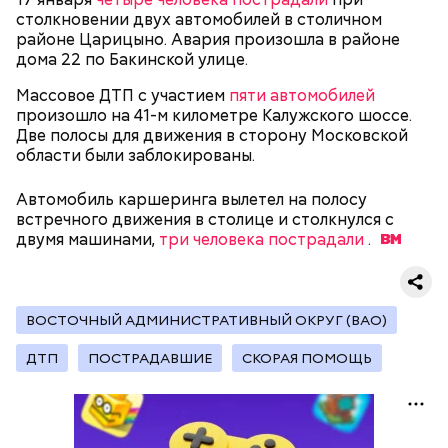
столкновении двух автомобилей в столичном
Как идет расследование
Кто еще был жертвой Миссюры
районе Царицыно. Авария произошла в районе
дома 22 по Бакинской улице.
Массовое ДТП с участием
пяти автомобилей
произошло на 41-м километре Калужского шоссе.
Две полосы для движения в сторону Московской
области были заблокированы.
Автомобиль каршеринга вылетел на полосу
встречного движения в столице и столкнулся с
двумя машинами,
три человека пострадали
.
ВОСТОЧНЫЙ АДМИНИСТРАТИВНЫЙ ОКРУГ (ВАО)
Молодого человека задержали. На первом же
допросе он признался, что планировал отравить
Примечательно, что летом 2023 года на Мутаева
ДТП
ПОСТРАДАВШИЕ
СКОРАЯ ПОМОЩЬ
только отчима. Тогда следователи посчитали, что
уже нападали возле Школы единоборств. Тогда
мотивом преступления была квартира родителей,
неизвестный несколько раз выстрелил в
которая в случае их смерти перешла бы сыну. Но
спортсмена из травматического пистолета, а боец
спустя несколько дней Миссюра заявил, что ранее
открыл огонь
в ответ.
уже травил других людей.