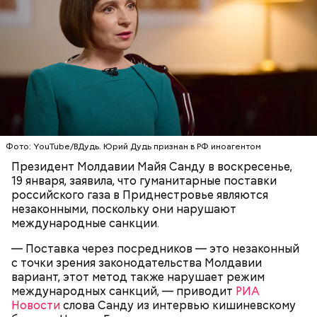
Он также уточнил, что у человека крайне мало
шансов выжить, если он окажется на пути у акулы.
Ни один метод и способ защиты или обороны в
стрессовой ситуации не помогает, ведь у морского
обитателя больше преимуществ в воде как по
выносливости, так и по силе.
Фото: YouTube/ВДудь. Юрий Дудь признан в РФ иноагентом
Президент Молдавии Майя Санду в воскресенье,
19 января, заявила, что гуманитарные поставки
российского газа в Приднестровье являются
— Таких деревень много, их 95 в заповеднике. Это
незаконными, поскольку они нарушают
вообще отдельный объект исследования, —
международные санкции.
заметил он.
— Поставка через посредников — это незаконный
Также специалист отметил, что часы Судного дня
с точки зрения законодательства Молдавии
помогают больше людей привлечь к проблемам
вариант, этот метод также нарушает режим
глобального потепления, климатических изменений
международных санкций, — приводит
РИА
и природных последствий войн.
Новости
слова Санду из интервью кишиневскому