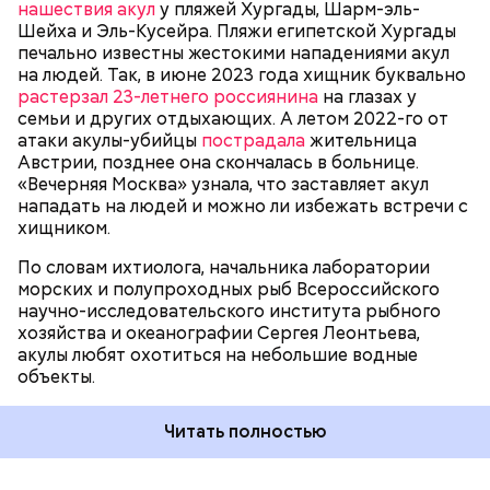
нашествия акул
у пляжей Хургады, Шарм-эль-
оказывались жертвами этих хищных рыб, — сказал
БЕЗОПАСНОСТЬ
СМЕРТЬ
РЫБА
Шейха и Эль-Кусейра. Пляжи египетской Хургады
собеседник «ВМ».
печально известны жестокими нападениями акул
на людей. Так, в июне 2023 года хищник буквально
растерзал 23-летнего россиянина
на глазах у
семьи и других отдыхающих. А летом 2022-го от
атаки акулы-убийцы
пострадала
жительница
Австрии, позднее она скончалась в больнице.
«Вечерняя Москва» узнала, что заставляет акул
Собеседник «Вечерней Москвы» отметил, что еще
нападать на людей и можно ли избежать встречи с
несколько лет назад о таких походах даже мечтать
хищником.
не приходилось, но сегодня это вполне
укладывается в рамки официальной экскурсии с
По словам ихтиолога, начальника лаборатории
гидом.
— Ко всем этим рейтингам и часам нужно
морских и полупроходных рыб Всероссийского
относиться скептически, ведь все эти оценки
научно-исследовательского института рыбного
экспертов, заключения, предположения
хозяйства и океанографии Сергея Леонтьева,
ангажированы. Такие заявления кому-то выгодны,
акулы любят охотиться на небольшие водные
— пояснил эксперт.
объекты.
Читать полностью