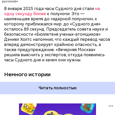
достигнет полуночи. За всю историю их
русском)»
существования стрелки часов не раз переводили
В январе 2025 года часы Судного дня стали
на
как ближе, так и дальше от полуночи. Но в 2018
одну секунду ближе
к полуночи. Это —
году часы Судного дня впервые за очень долгое
наименьшее время до «ядерной полуночи», к
время показали свое самое близкое к катастрофе
которому приближался мир: до «Судного дня»
время — без двух минут полночь. Вторая холодная
осталось 89 секунд. Председатель совета науки и
война между США и уже Россией стала обыденным
безопасности «Бюллетеня ученых-атомщиков»
предметом обсуждения для аналитиков со всего
Дэниел Холтс напомнил, что каждый перевод часов
мира. Но, помимо перспективы отправиться в
вперед демонстрирует крайнюю опасность, а
«атомный рай», с 2007 года на стрелку часов
также предупреждение. «Вечерняя Москва»
влияет еще одна глобальная угроза —
решила выяснить у экспертов, откуда появились
климатические изменения.
часы Судного дня и зачем они нужны.
Немного истории
Читать полностью