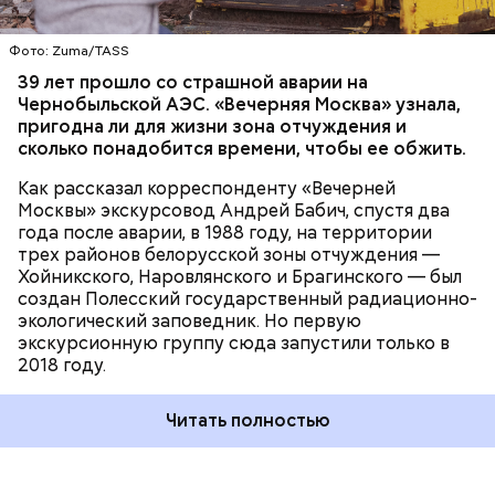
БЕЛАРУСЬ
ЧЕРНОБЫЛЬ
— отметил Бабич.
Фото: Zuma/TASS
Часы Судного дня — прибыльный
39 лет прошло со страшной аварии на
Чернобыльской АЭС. «Вечерняя Москва» узнала,
проект
пригодна ли для жизни зона отчуждения и
сколько понадобится времени, чтобы ее обжить.
Как рассказал корреспонденту «Вечерней
Москвы» экскурсовод Андрей Бабич, спустя два
года после аварии, в 1988 году, на территории
трех районов белорусской зоны отчуждения —
Хойникского, Наровлянского и Брагинского — был
Каждый год — в зависимости от того, какие
создан Полесский государственный радиационно-
события происходят в мире, — ученые,
экологический заповедник. Но первую
нобелевские лауреаты и специалисты по ядерной
экскурсионную группу сюда запустили только в
безопасности из экспертного совета «Бюллетеня
2018 году.
ученых-атомщиков» принимают решение о
переводе стрелки. Например, в 2017-м причиной
Читать полностью
перевода на полминуты вперед послужили как
ухудшающиеся отношения между ядерными
державами, отсутствие прогресса в сокращении
выбросов углекислого газа, так и усиление