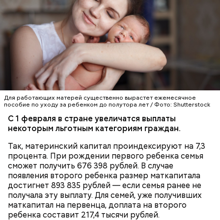
собеседница «ВМ».
— Кабачки нужно натереть длинными слайсами
(это можно сделать на специальной терке),
похожими на спагетти, и уложить в противень.
Дальше нужно добавить немного растительного
масла, соль, а сверху бросить хаотично
порезанную брынзу. Затем добавляются помидоры
Для работающих матерей существенно вырастет ежемесячное
черри или грунтовые, — рассказал шеф-повар.
пособие по уходу за ребенком до полутора лет / Фото: Shutterstock
С 1 февраля в стране увеличатся выплаты
некоторым льготным категориям граждан.
Так, материнский капитал проиндексируют на 7,3
— Там может содержаться огромное количество
процента. При рождении первого ребенка семья
нитратов, которое вызовет головокружение,
сможет получить 676 398 рублей. В случае
гипоксию и ухудшение физического состояния, —
появления второго ребенка размер маткапитала
предостерегла Соломатина.
достигнет 893 835 рублей — если семья ранее не
получала эту выплату. Для семей, уже получивших
маткапитал на первенца, доплата на второго
ребенка составит 217,4 тысячи рублей.
кабачок;