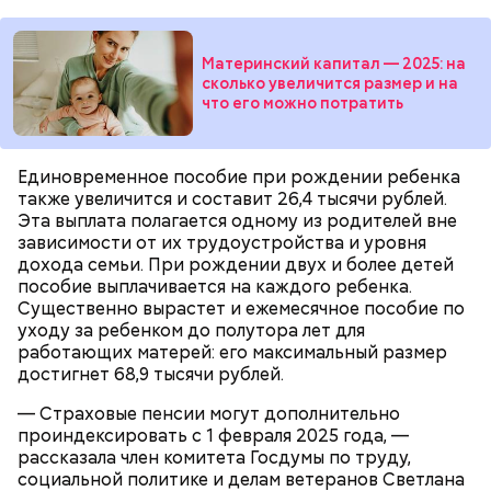
брынза;
растительное масло;
помидоры черри либо грунтовые.
Материнский капитал — 2025: на
сколько увеличится размер и на
что его можно потратить
Единовременное пособие при рождении ребенка
также увеличится и составит 26,4 тысячи рублей.
Эта выплата полагается одному из родителей вне
беременным, кормящим женщинам;
зависимости от их трудоустройства и уровня
людям с ослабленной иммунной системой;
дохода семьи. При рождении двух и более детей
пожилым;
пособие выплачивается на каждого ребенка.
детям.
Существенно вырастет и ежемесячное пособие по
уходу за ребенком до полутора лет для
работающих матерей: его максимальный размер
достигнет 68,9 тысячи рублей.
— Страховые пенсии могут дополнительно
проиндексировать с 1 февраля 2025 года, —
Ингредиенты:
рассказала член комитета Госдумы по труду,
социальной политике и делам ветеранов Светлана