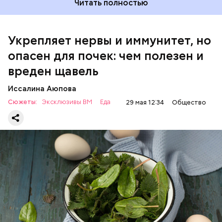
Читать полностью
Укрепляет нервы и иммунитет, но
опасен для почек: чем полезен и
— Если человек уже болеет мочекаменной
вреден щавель
болезнью, щавель ему не рекомендуется. При
артрите, гастрите, холецистите, синдроме
Иссалина Аюпова
раздраженного кишечника, язвах и панкреатите
Сюжеты:
Эксклюзивы ВМ
Еда
29 мая 12:34
Общество
продукт тоже лучше исключить из рациона, —
предупредила врач. — Он может привести к
повышению кислотности желудка и раздражать
слизистые оболочки.