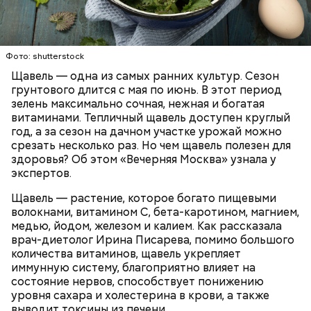
Опасность же щавеля состоит в том, что он
содержит большое количество щавелевой кислоты,
которая может способствовать образованию
Фото: shutterstock
камней в почках, объяснила диетолог.
Щавель — одна из самых ранних культур. Сезон
ЗДОРОВЬЕ
ВРАЧИ
РАСТЕНИЯ
грунтового длится с мая по июнь. В этот период
ПРОДУКТЫ
зелень максимально сочная, нежная и богатая
витаминами. Тепличный щавель доступен круглый
год, а за сезон на дачном участке урожай можно
срезать несколько раз. Но чем щавель полезен для
здоровья? Об этом «Вечерняя Москва» узнала у
экспертов.
Щавель — растение, которое богато пищевыми
волокнами, витамином С, бета-каротином, магнием,
медью, йодом, железом и калием. Как рассказала
врач-диетолог Ирина Писарева, помимо большого
количества витаминов, щавель укрепляет
иммунную систему, благоприятно влияет на
состояние нервов, способствует понижению
уровня сахара и холестерина в крови, а также
выводит токсины из печени.