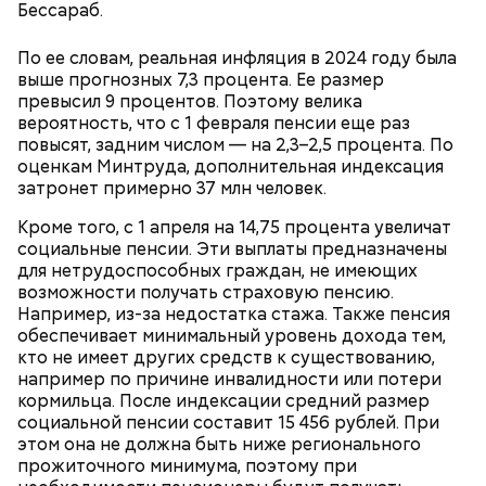
Бессараб.
По ее словам, реальная инфляция в 2024 году была
выше прогнозных 7,3 процента. Ее размер
превысил 9 процентов. Поэтому велика
вероятность, что с 1 февраля пенсии еще раз
повысят, задним числом — на 2,3–2,5 процента. По
оценкам Минтруда, дополнительная индексация
Ранние плоды, по словам врача, лучше не есть:
затронет примерно 37 млн человек.
Терапевт Кондрахин назвал
Кроме того, с 1 апреля на 14,75 процента увеличат
Чистит сосуды и защищает от
продукты и напитки, которые
социальные пенсии. Эти выплаты предназначены
рака: чем полезен кресс-салат
выводят токсины из организма
для нетрудоспособных граждан, не имеющих
возможности получать страховую пенсию.
Например, из-за недостатка стажа. Также пенсия
обеспечивает минимальный уровень дохода тем,
кто не имеет других средств к существованию,
например по причине инвалидности или потери
Спагетти из кабачков
кормильца. После индексации средний размер
социальной пенсии составит 15 456 рублей. При
этом она не должна быть ниже регионального
прожиточного минимума, поэтому при