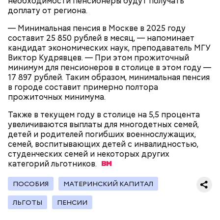
необходимости пенсионеры будут получать
— В дыне содержится много сахара, который
доплату от региона.
представлен фруктозой. С одной стороны — это
хорошо, потому что дает энергию. Но важно
— Минимальная пенсия в Москве в 2025 году
помнить, что сладкими дынями не нужно сильно
составит 25 850 рублей в месяц, — напоминает
увлекаться, так же как и арбузами, людям с
кандидат экономических наук, преподаватель МГУ
сахарным диабетом и лишним весом, —
Виктор Кудрявцев. — При этом прожиточный
подчеркнула доктор.
минимум для пенсионеров в столице в этом году —
17 897 рублей. Таким образом, минимальная пенсия
в городе составит примерно полтора
прожиточных минимума.
Также в текущем году в столице на 5,5 процента
— Кабачки, порезанные кубиками, нужно легко
увеличиваются выплаты для многодетных семей,
обжарить на сковороде. К ним добавляются зелень
детей и родителей погибших военнослужащих,
петрушки, чеснок, соль и оливковое масло.
семей, воспитывающих детей с инвалидностью,
Получается очень вкусно, — поделился рецептом
студенческих семей и некоторых других
Копылов.
категорий
льготников.
ПОСОБИЯ
МАТЕРИНСКИЙ КАПИТАЛ
с сахарным диабетом;
ЛЬГОТЫ
ПЕНСИИ
лишним весом.