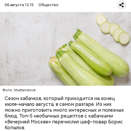
06 августа 12:15
Общество
Ингредиенты:
— Наиболее распространенные борщ, щи, котлеты,
салаты, лаваш с творогом и сыром, пироги, омлет,
запеканка. Щавеля там везде используется
ЕДА
ОВОЩИ
РЕЦЕПТЫ
немного, поэтому никакого вреда от него не будет.
Чем разнообразнее рацион питания человека, тем
лучше. Потому что это исключает вероятность
возникновения дефицитов микроэлементов, —
заверил специалист.
Фото: Shutterstock
Фото: Shutterstock
Сезон кабачков, который приходится на конец
июля–начало августа, в самом разгаре. Из них
можно приготовить много интересных и полезных
блюд. Топ-5 необычных рецептов с кабачками
«Вечерней Москве» перечислил шеф-повар Борис
Вред дыни
Копылов.