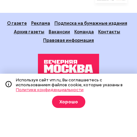
О газете
Реклама
Подписка на бумажные издания
Архив газеты
Вакансии
Команда
Контакты
Правовая информация
Используя сайт vm.ru, Вы соглашаетесь с
использованием файлов cookie, которые указаны в
Издание создано при финансовой поддержке Департамента
Политике конфиденциальности
средств массовой информации и рекламы города Москвы.
На сайте применяются рекомендательные технологии
Хорошо
(информационные технологии предоставления информации
на основе сбора, систематизации и анализа сведений,
относящихся к предпочтениям пользователей сети
«Интернет», находящихся на территории Российской
Федерации).
Сетевое издание "Вечерняя Москва" (18+) зарегистрировано