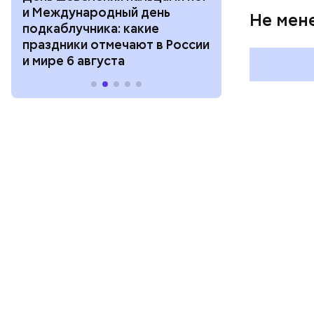
и Международный день
горизонта и 
Не мен
подкаблучника: какие
курсанта: ка
праздники отмечают в России
отмечают в Р
и мире 6 августа
августа