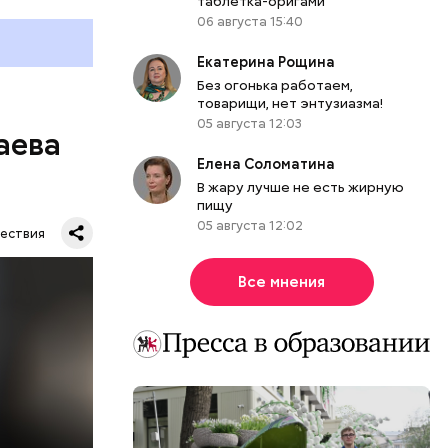
таблетка-оригами
06 августа 15:40
Екатерина Рощина
Без огонька работаем,
товарищи, нет энтузиазма!
05 августа 12:03
аева
Елена Соломатина
В жару лучше не есть жирную
пищу
05 августа 12:02
ествия
Все мнения
. Во дворе
ал
ена не
цию и
радавший