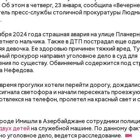
. Об этом в четверг, 23 января, сообщила «Вечерн
тель пресс-службы столичной прокуратуры Людм
.
расследование. В квартире потерпевших установ
амеру видеонаблюдения. На записи попал 25-летн
ября 2024 года страшная авария на улице Планерн
их Артем Миссюра, который тайно приходил в кв
летнего мальчика. Также в ДТП пострадал еще оди
отчима и подсыпал им в еду химикаты. Также отра
яя девочка. Ее здоровью причинен тяжкий вред. Т
рядка отправились в село Чанко, где может скрыв
его младшая сестра.
ый прокурор направил уголовное дело в суд для
 злоумышленник. Параллельно с этим в Махачкале
ния по существу. Обвиняемый содержится под ст
ехват». Въезд и выезд в город перекрыты. Помимо
а Нефедова.
ие патрулируют улицы, железнодорожный вокзал 
 время прогулки хотели перейти дорогу, дождали
сигнала светофора и начали пересекать проезжую
отвлекся на телефон, пролетел на красный свет и 
ay
Как поменять батареи дома и
Как получить до
deo
ороде Имишли в Азербайджане сотрудники полиц
не получить штраф
рублей от госу
двух детей
на служебной машине. По данному фак
трудной ситуац
о уголовное дело, ведется
расследование.
претендовать и