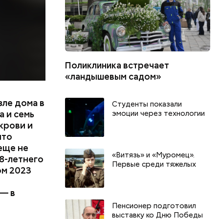
Поликлиника встречает
«ландышевым садом»
зле дома в
Студенты показали
 и семь
эмоции через технологии
крови и
что
еще не
«Витязь» и «Муромец».
8-летнего
Первые среди тяжелых
ом 2023
 — в
Пенсионер подготовил
выставку ко Дню Победы
День арбуза и День поцелуев
День собира