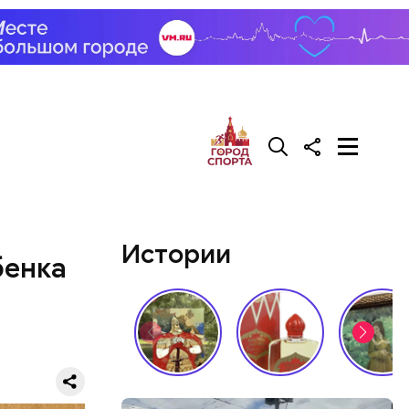
али возле
релил в
гонь
в
Истории
бенка