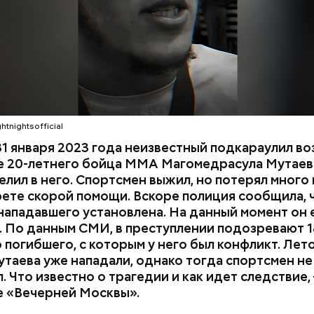
ти в больницу.
htnightsofficial
1 января 2023 года неизвестный подкараулил во
е 20-летнего бойца ММА Магомедрасула Мутаева
елил в него. Спортсмен выжил, но потерял много 
рете скорой помощи. Вскоре полиция сообщила, 
нападавшего установлена. На данный момент он 
 По данным СМИ, в преступлении подозревают 1
 погибшего, с которым у него был конфликт. Лет
утаева уже нападали, однако тогда спортсмен не
. Что известно о трагедии и как идет следствие,
е «Вечерней Москвы».
дывания
День качания на качелях и