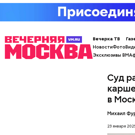
Примечате
Школы еди
спортсмен
ответ.
Вечерка ТВ
Газ
Новости
Фото
Вид
Эксклюзивы ВМ
Аф
Суд р
карше
в Мос
Михаил Фу
23 января 2025