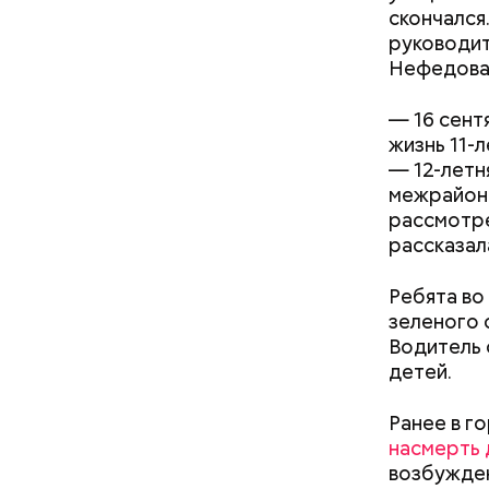
скончался
руководи
Нефедова
Началось 
скрытую к
— 16 сент
потерпевш
жизнь 11-
матери и 
— 12-летн
Стражи по
пищу ела 
межрайонн
вероятный
рассмотре
план «Пер
рассказал
полицейск
аэропорт.
Ребята во
зеленого 
Водитель 
Pl
детей.
Vi
Ранее в г
насмерть 
возбужден