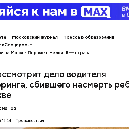
льно, что летом 2023 года на Мутаева уже напад
ноборств. Тогда неизвестный несколько раз выст
а из травматического пистолета, а боец
открыл о
ета
Московский журнал
Пресса в образовании
ео
Спецпроекты
иша Москвы
Первые в медиа. Я — страна
ассмотрит дело водителя
ринга, сбившего насмерть ре
кве
рманов
 13:44
Происшествия