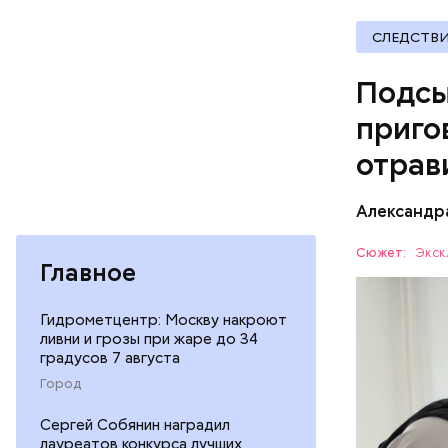
СЛЕДСТВ
Подсы
приго
отрав
Видео: пре
Александр
— Личност
Сюжет:
Экск
Главное
меры к за
Все начал
Республик
больницу 
Гидрометцентр: Москву накроют
поставить
ливни и грозы при жаре до 34
ОТРАВЛЕ
градусов 7 августа
направили
сильнодей
СЛЕДСТВ
Город
организм 
Сергей Собянин наградил
изъятой и
лауреатов конкурса лучших