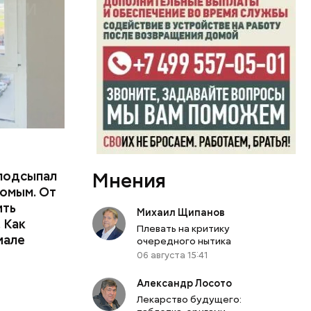
подсыпал
Мнения
омым. От
ить
Михаил Щипанов
тьям:
 Как
Плевать на критику
иале
очередного нытика
ного
06 августа 15:41
Александр Лосото
Лекарство будущего: