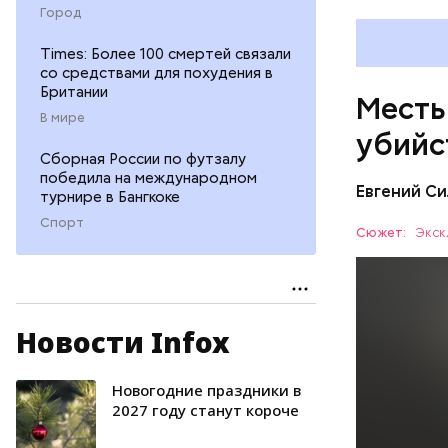
Город
Times: Более 100 смертей связали
со средствами для похудения в
Британии
Месть
В мире
убийс
Сборная России по футзалу
победила на международном
Евгений Си
турнире в Бангкоке
Спорт
Сюжет:
Экск
Новости Infox
Вечером 3
жилого до
неизвестн
Новогодние праздники в
СПОРТ
менее сем
2027 году станут короче
скорую по
РЕСПУБЛИ