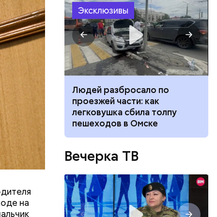
Эксклюзивы
ризнался,
елей,
колько
его
низил.
л
ч: поможет ли
Людей разбросало по
ок сбросить
проезжей части: как
легковушка сбила толпу
пешеходов в Омске
Вечерка ТВ
одителя
ходе на
мальчик