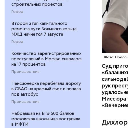
строительных проектов
Город
Второй этап капитального
ремонта пути Большого кольца
МЖД начнется 7 августа
Город
Количество зарегистрированных
Фото: Пресс-
преступлений в Москве снизилось
на 17 процентов
Суд приг
«балаших
Происшествия
сильнодей
Пенсионерка перебегала дорогу
рук прест
в СВАО на красный свет и попала
По данном
удалось е
под автобус
«Убийство
Миссюра т
Происшествия
уголовно
«Вечерне
комитета 
Набравшая на ЕГЭ 500 баллов
московская школьница поступила
Дихлор
в МФТИ