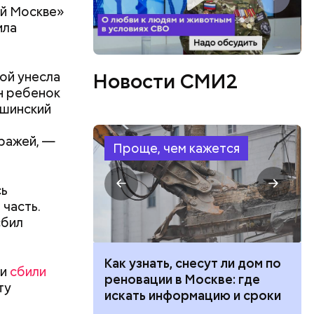
ей Москве»
ила
или
ий сын
ой унесла
Новости СМИ2
артиру
н ребенок
вленную
ушинский
аться
 объявлен
ражей, —
 этого,
Проще, чем кажется
и
сь
 часть.
сбил
 100 тысяч
Как узнать, снесут ли дом по
ии
сбили
дарства при
реновации в Москве: где
ту
ии: кто может
искать информацию и сроки
 какие нужны