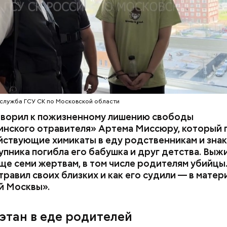
служба ГСУ СК по Московской области
оворил к пожизненному лишению свободы
инского отравителя» Артема Миссюру, который 
ствующие химикаты в еду родственникам и знак
упника погибла его бабушка и друг детства. Выж
у факту СК возбудил
уголовное дело
по двум ста
ще семи жертвам, в том числе родителям убийцы.
» и «Незаконный оборот оружия». Расследование
равил своих близких и как его судили — в матер
го дела
взял на контроль
председатель Следствен
й Москвы».
России Александр Бастрыкин.
этан в еде родителей