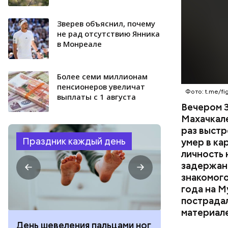
умер по пу
Зверев объяснил, почему
не рад отсутствию Янника
в Монреале
Более семи миллионам
пенсионеров увеличат
Фото: t.me/fig
выплаты с 1 августа
Вечером 3
Махачкал
раз выстр
Праздник каждый день
умер в ка
личность 
задержан.
знакомого
года на М
пострадал
материал
День шевеления пальцами ног
День разгля