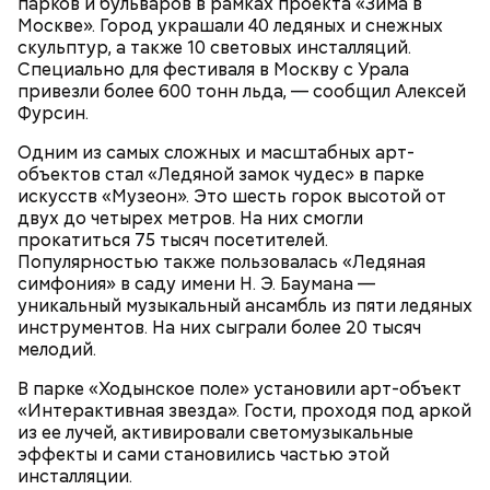
парков и бульваров в рамках проекта «Зима в
Москве». Город украшали 40 ледяных и снежных
скульптур, а также 10 световых инсталляций.
Специально для фестиваля в Москву с Урала
привезли более 600 тонн льда, — сообщил Алексей
Фурсин.
Одним из самых сложных и масштабных арт-
объектов стал «Ледяной замок чудес» в парке
искусств «Музеон». Это шесть горок высотой от
двух до четырех метров. На них смогли
прокатиться 75 тысяч посетителей.
Фото: Shutterstock
Популярностью также пользовалась «Ледяная
симфония» в саду имени Н. Э. Баумана —
Небольшой деревянный дом построили в начале
уникальный музыкальный ансамбль из пяти ледяных
XIX века, предположительно, в 1830 годах. В здании
инструментов. На них сыграли более 20 тысяч
— Маршрут затрагивает востребованные улицы
есть полуподвальный этаж, который обустроен
мелодий.
районов. Таким образом, жители разных районов
под жилое помещение.
смогут как отдыхать, так и ездить по делам по
В парке «Ходынское поле» установили арт-объект
реализованным велополосам и велодорожкам.
«Интерактивная звезда». Гости, проходя под аркой
из ее лучей, активировали светомузыкальные
эффекты и сами становились частью этой
инсталляции.