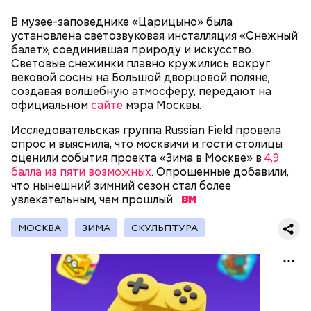
В музее-заповеднике «Царицыно» была
установлена светозвуковая инсталляция «Снежный
балет», соединившая природу и искусство.
Световые снежинки плавно кружились вокруг
вековой сосны на Большой дворцовой поляне,
Существуют несколько версий, какой именно дом
создавая волшебную атмосферу, передают на
стал прототипом жилища Мастера. Но согласно
официальном
сайте
мэра Москвы.
самой популярной — это подвал дома № 9, что в
Мансуровском переулке. Здесь жили друзья
Исследовательская группа Russian Field провела
Булгакова — братья Топлениновы. Писатель часто
опрос и выяснила, что москвичи и гости столицы
приходил к ним в гости и работал над «Мастером и
оценили события проекта «Зима в Москве» в
4,9
В настоящее время велоинфраструктура «Зеленого
Маргаритой».
балла из пяти возможных
. Опрошенные добавили,
кольца» реализована в пяти округах города,
что нынешний зимний сезон стал более
подчеркнули в ЦОДД:
увлекательным, чем
прошлый.
МОСКВА
ЗИМА
СКУЛЬПТУРА