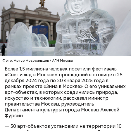
руках. Именно здесь в доме № 10, где было
московское отделение газеты «Накануне», работал
Михаил Булгаков. Кстати, этот дом упоминается в
сборнике писателя «Дьяволиада» и очерке «Сорок
сороков».
Фото: Артур Новосильцев / АГН Москва
Более 1,5 миллиона человек посетили фестиваль
«Снег и лед в Москве», прошедший в столице с 25
Где проходит
декабря 2024 года по 20 января 2025 года в
рамках проекта «Зима в Москве». О его уникальных
арт-объектах, в которых соединились природа,
искусство и технологии, рассказал министр
правительства Москвы, руководитель
Большой Гнездниковский переулок
Департамента культуры города Москвы Алексей
«Кинематографическая лужа»:
Фурсин.
Метароман не для всех: чем
булгаковед — о новой
удивит новая экранизация
экранизации «Мастера и
— 50 арт-объектов установили на территории 10
«Мастера и Маргариты»
Маргариты»