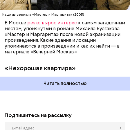
перебои с электричеством, протекал потолок, за
стенкой ругались соседи. Именно поэтому она
стала прототипом «нехорошей квартиры», где жил
Кадр из сериала «Мастер и Маргарита» (2005)
Воланд со своей свитой, где прошел бал Сатаны.
В Москве
резко вырос интерес
к самым загадочным
местам, упомянутым в романе Михаила Булгакова
«Мастер и Маргарита» после новой экранизации
произведения. Какие здания и локации
упоминаются в произведении и как их найти — в
материале «Вечерней Москвы».
«Нехорошая квартира»
Читать полностью
Подпишитесь на рассылку