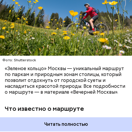
Бегемота, который предостерегает от разговоров
Протяженность такого маршрута составит 120
с незнакомцами.
километров:
СПОРТ
ОТДЫХ
ВЕЛОСИПЕДЫ
САМОКАТЫ
МОСКВА
Фото: Shutterstock
Патриаршие пруды
«Зеленое кольцо» Москвы — уникальный маршрут
по паркам и природным зонам столицы, который
позволит отдохнуть от городской суеты и
насладиться красотой природы. Все подробности
о маршруте — в материале «Вечерней Москвы».
Что известно о маршруте
Читать полностью