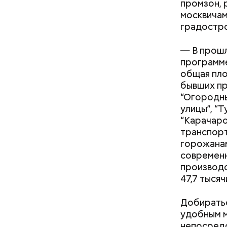
промзон, 
воспроизв
москвичам
понаблюда
градостро
— В прошл
программе
общая пло
бывших пр
“Огородны
улицы”, “Т
“Карачаро
Подвал
транспорт
горожанам
современн
производс
В настоящ
47,7 тыся
реализова
Добиратьс
удобным м
Московски
непосредс