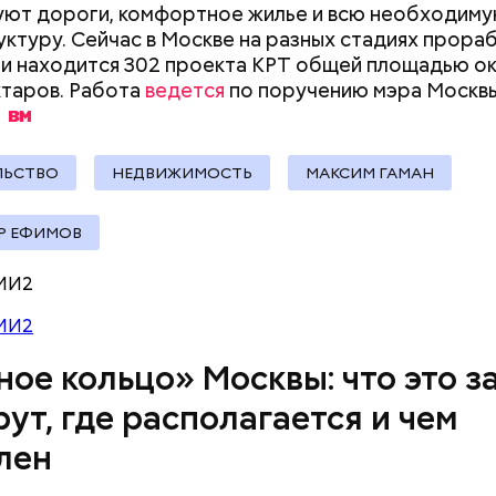
 на улицах между парками. Таким образом, уже го
ют дороги, комфортное жилье и всю необходим
т метро «Профсоюзная» до Лосиного Острова.
ктуру. Сейчас в Москве на разных стадиях прораб
и находится 302 проекта КРТ общей площадью ок
ктаров. Работа
ведется
по поручению мэра Москв
ский зоопарк
ЛЬСТВО
НЕДВИЖИМОСТЬ
МАКСИМ ГАМАН
Р ЕФИМОВ
МИ2
МИ2
ное кольцо» Москвы: что это з
Как поменять батареи дома и
Как получить до
ршие пруды
ут, где располагается и чем
не получить штраф
рублей от госу
трудной ситуац
лен
претендовать и
документы