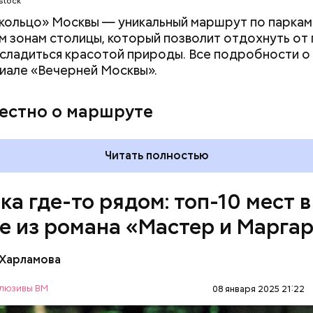
stock
 момент квартира на Большой Садовой стала Муз
. В ней воссоздана атмосфера жизни и быта начала
кольцо» Москвы — уникальный маршрут по паркам
оличеством вещей, которые имеют отношение к р
 зонам столицы, который позволит отдохнуть от
асладиться красотой природы. Все подробности 
иале «Вечерней Москвы».
вестно о маршруте
Ленина — это памятник, музей, а также усыпальниц
о вождя советского народа Владимира Ильича Лен
Читать полностью
 в самом центре Красной площади. Более того, м
ляется одним из важных объектов, охраняемых Ю
ка где-то рядом: топ-10 мест в
е из романа «Мастер и Марга
 Харламова
ультовых мест романа Булгакова «Мастер и Марга
рошая квартира» в доме № 50 302-Бис. Именно в н
люзивы ВМ
08 января 2025 21:22
повелитель сил тьмы Воланд. Настоящая «нехоро
ПИСАТЕЛИ
МИХАИЛ БУЛГАКОВ