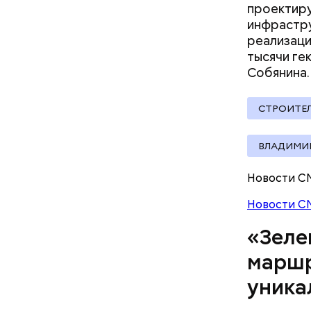
велополос
проектиру
участки о
инфрастру
реализаци
тысячи ге
Собянина.
Москов
СТРОИТЕ
ВЛАДИМИ
Новости С
Новости С
«Зеле
Патриа
маршр
уника