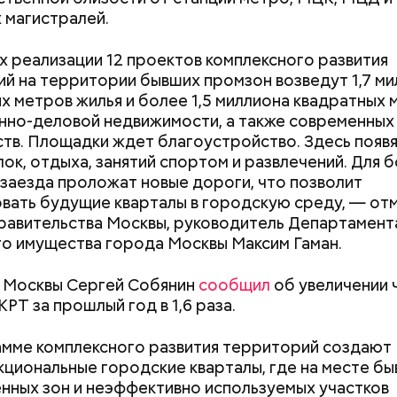
ории почти 22 гектара в самом центре Москвы и п
 магистралей.
анимает пятое место в России после зоопарков Яр
а-Дону, Новосибирска и Красноярска.
х реализации 12 проектов комплексного развития
й на территории бывших промзон возведут 1,7 м
х метров жилья и более 1,5 миллиона квадратных 
но-деловой недвижимости, а также современных
тв. Площадки ждет благоустройство. Здесь появя
Хотела спасти малыша: как
Вода за 10 тыся
лок, отдыха, занятий спортом и развлечений. Для 
мать и сын погибли при
японский напит
заезда проложат новые дороги, что позволит
падении из окна в Раменском
лишний вес
вать будущие кварталы в городскую среду, — от
о, самым известным местом из романа являются 
равительства Москвы, руководитель Департамент
менно там начинается действие произведения. Зд
о имущества города Москвы Максим Гаман.
омный и литератор Михаил Берлиоз встретились 
той. Неподалеку Аннушка разлила подсолнечное ма
 Москвы Сергей Собянин
сообщил
об увеличении 
стался без головы. Это произошло на перекрестк
РТ за прошлый год в 1,6 раза.
нной и Ермолаевского переулка. Сейчас на Патр
оит знак с изображением силуэтов Воланда, Коров
дняшний день уже готово более 50 процентов
мме комплексного развития территорий создают
 который предостерегает от разговоров с незнак
ута, то есть около 71 километра. В 2023 году ег
циональные городские кварталы, где на месте б
рязевского парка до Лосиного Острова за счет 
ных зон и неэффективно используемых участков