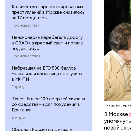
квартира»
Количество зарегистрированных
комнате в
преступлений в Москве снизилось
1921-го по
на 17 процентов
потому чт
Происшествия
электриче
Именно по
Пенсионерка перебегала дорогу
жил Волан
в СВАО на красный свет и попала
под автобус
Происшествия
Набравшая на ЕГЭ 500 баллов
московская школьница поступила
в МФТИ
Город
Мавзол
Times: Более 100 смертей связали
со средствами для похудения в
Кадр из сери
Британии
В Москве
В мире
упомянуты
новой экр
Сборная России по футзалу