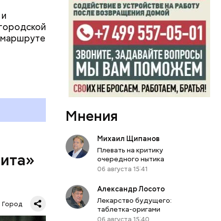
еем
 ХХ века с
 и
оману.
 городской
о маршруте
а всем
ина. Он
Мнения
авзолей
НЕСКО.
Михаил Щипанов
Плевать на критику
рита»
очередного нытика
06 августа 15:41
рита» —
Александр Лосото
ей
Лекарство будущего:
Город
таблетка-оригами
шая
06 августа 15:40