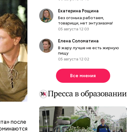
маленькой
да — с
Екатерина Рощина
м доме»,
Без огонька работаем,
товарищи, нет энтузиазма!
еди.
05 августа 12:03
ы», где
Елена Соломатина
В жару лучше не есть жирную
пищу
05 августа 12:02
Все мнения
ита» после
поминаются