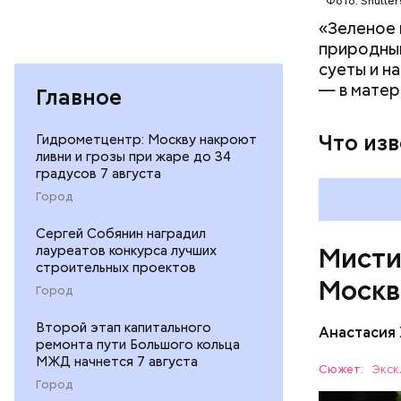
Фото: Shutter
На данный
Булгакова
«Зеленое 
большим к
природным
суеты и н
— в матер
Главное
Что из
Гидрометцентр: Москву накроют
ливни и грозы при жаре до 34
Мавзолей 
градусов 7 августа
известног
Город
находится
Ленина яв
Сергей Собянин наградил
лауреатов конкурса лучших
Мисти
строительных проектов
Москв
Город
Второй этап капитального
Анастасия
Одно из к
ремонта пути Большого кольца
МЖД начнется 7 августа
это «нехо
Сюжет:
Экск
проживал 
Город
МОСКВА