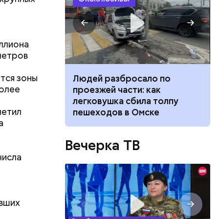
о своей
ославля,
иллиона
метров
тся зоны
ч: поможет ли
Людей разбросало по
более
ок сбросить
проезжей части: как
легковушка сбила толпу
метил
пешеходов в Омске
Патриаршие
а
есь поэт
с Воландом
Вечерка ТВ
сло, и
числа
е улицы
иарших
ьева и
омцами.
о продлили
ывших
проложения