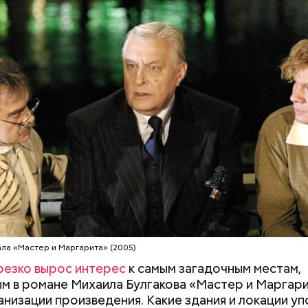
 находится на улице Большой Садовой, дом 10. В 
 коммуналке жил и работал Михаил Булгаков три го
 1924-й. Он называл ее «гнусной комнатой в гнусно
о в доме постоянно происходили перебои с
ством, протекал потолок, за стенкой ругались сос
этому она стала прототипом «нехорошей квартир
д со своей свитой, где прошел бал Сатаны.
ей
ала «Мастер и Маргарита» (2005)
резко вырос интерес
к самым загадочным местам,
м в романе Михаила Булгакова «Мастер и Маргар
анизации произведения. Какие здания и локации у