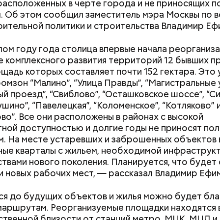
расположенных в черте города и не приносящих п
едением популяции обитателей, поэтому можно
. Об этом сообщил заместитель мэра Москвы по 
ть, как растут милые детеныши.
ительной политики и строительства Владимир Еф
ом году года столица впервые начала реорганиз
 комплексного развития территорий 12 бывших п
щадь которых составляет почти 152 гектара. Это 
омзон “Малино”, “Улица Правды”, “Магистральные 
й проезд”, “Свиблово”, “Осташковское шоссе”, “С
ушино”, “Павелецкая”, “Коломенское”, “Котляково” 
во”. Все они расположены в районах с высокой
 Мастера
ной доступностью и долгие годы не приносят пол
. На месте устаревших и заброшенных объектов 
ые кварталы с жильем, необходимой инфраструкт
твами нового поколения. Планируется, что будет
ее время велоинфраструктура «Зеленого кольца»
чи новых рабочих мест, — рассказал Владимир Ефи
на в пяти округах города, подчеркнули в ЦОДД:
я до будущих объектов и жилья можно будет бл
аршрутам. Реорганизуемые площадки находятся 
й зоопарк — один из старейших в Европе. Он рас
твенной близости от станций метро, МЦК, МЦД и