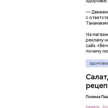
здоровье.
— Движени
с ответст
Тананакин
А врач-эн
множество
Вред д
На магази
рекламу н
сайз. «Ве
почему л
ЗДОРОВЬ
Салат
рецеп
Полина Па
Ингредие
Сюжеты:
Экс