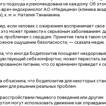
льзой для здоровья.
го подхода и рекомендована не каждому. Об это
 врач-эндокринолог АО «Медицина» (клиника ака
, к. м. н. Наталия Тананакина.
р, если человек с ожирением воспринимает свое
, это может привести к серьезным заболеваниям: д
и, проблемам с сердцем. Принятие тела в таком с
ожное ощущение безопасности, — сказала медик.
ла, что иногда бодипозитив поощряет нездоровые
, порезанные кубиками, нужно легко обжарить на
етолог предупредила: не для всех дыня может бы
чувствующий себя комфортно, может перестать з
. К ним добавляются зелень петрушки, чеснок, сол
В первую очередь ее стоит есть с осторожностью
ированном питании, что со временем приведет к 
 масло. Получается очень вкусно, — поделился р
а объяснила, что бодипозитив для некоторых ста
ием для решения реальных проблем.
расстройствами пищевого поведения или другим
том могут использовать движение как оправдани
е распространенные борщ, щи, котлеты, салаты, 