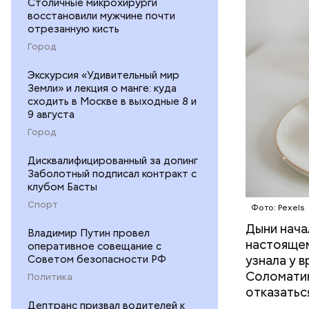
Столичные микрохирурги
восстановили мужчине почти
отрезанную кисть
Город
Экскурсия «Удивительный мир
Земли» и лекция о манге: куда
сходить в Москве в выходные 8 и
9 августа
Город
Дисквалифицированный за допинг
Заболотный подписал контракт с
клубом Басты
Спорт
Фото: Pexels
Дыни начал
— Если че
Владимир Путин провел
настоящем
оперативное совещание с
рекоменду
Советом безопасности РФ
узнала у 
раздражен
Соломатин
Политика
исключить
отказатьс
повышению
Дептранс призвал водителей к