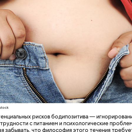
ным диабетом;
весом.
ти из кабачков
stock
енциальных рисков бодипозитива — игнорирован
т и сезон черешни. «Вечерняя Москва» узнала у в
 трудности с питанием и психологические пробле
лога-диетолога Натальи Лазуренко,
как правильн
зя забывать, что философия этого течения требуе