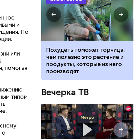
зде
удет. Чем
енное
у что это
ивыми и
ементов, —
ущения. По
оции.
ванной и
Похудеть поможет горчица:
зни или
 москвич
чем полезно это растение и
а
беременную
продукты, которые из него
я, помогая
производят
снижению
Вечерка ТВ
зным типом
ть
ие.
к нему
 о