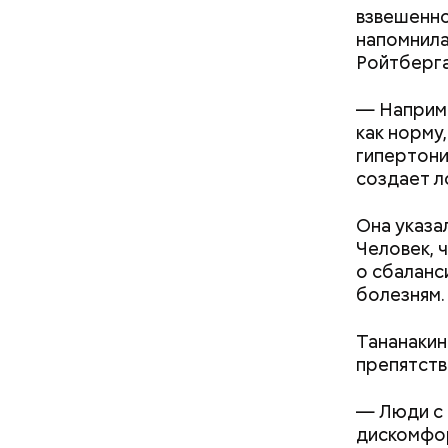
ягоду
с по
взвешенно
напомнила
Ройтберга)
— Наприме
как норму
гипертони
создает л
Она указа
— Кабачки
Однако ди
Человек, 
сковороде
полезна. 
о сбаланс
оливковое
болезням.
Копылов.
Тананакин
препятств
— Люди с 
дискомфор
— Наиболе