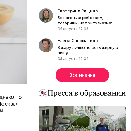
Екатерина Рощина
Без огонька работаем,
товарищи, нет энтузиазма!
05 августа 12:03
Елена Соломатина
В жару лучше не есть жирную
пищу
05 августа 12:02
Все мнения
днако по-
 ему не
Москва»
роме
ны
же лучше
т
ривести к
болочки.