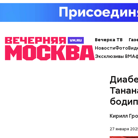
— В дыне 
С одной с
Ингредие
помнить, ч
арбузами,
подчеркну
Вечерка ТВ
Газ
Новости
Фото
Вид
Эксклюзивы ВМ
Аф
Диабе
Танан
бодип
Кирилл Гр
27 января 202