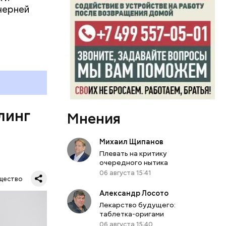
убка у
черней
овня
 в
развитие
е
ня
органов.
ет;
линг
рживают
Мнения
Михаил Щипанов
ключать
Плевать на критику
твах в
очередного нытика
ся.
06 августа 15:41
му
щество
ь,
Александр Лосото
и и
Лекарство будущего:
таблетка-оригами
06 августа 15:40