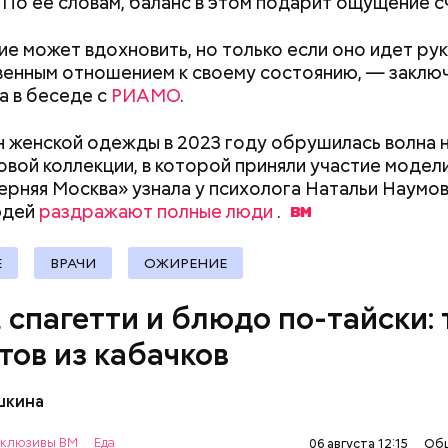
 По ее словам, баланс в этом подарит ощущение с
е может вдохновить, но только если оно идет рук
венным отношением к своему состоянию, — заклю
а в беседе с
РИАМО
.
докринолог Алексей Калинчев рассказал, что сущ
 блюд, где используют растение.
ыни
н женской одежды в 2023 году обрушилась волна н
овой коллекции, в которой приняли участие модел
черняя Москва» узнала у психолога Натальи Наумов
юдей
раздражают полные люди
.
Е
ВРАЧИ
ОЖИРЕНИЕ
, спагетти и блюдо по-тайски: 
тов из кабачков
Как поменять батареи дома и
Как получить до
не получить штраф
рублей от госу
трудной ситуац
шкина
нты:
претендовать и
документы
клюзивы ВМ
Еда
06 августа 12:15
Об