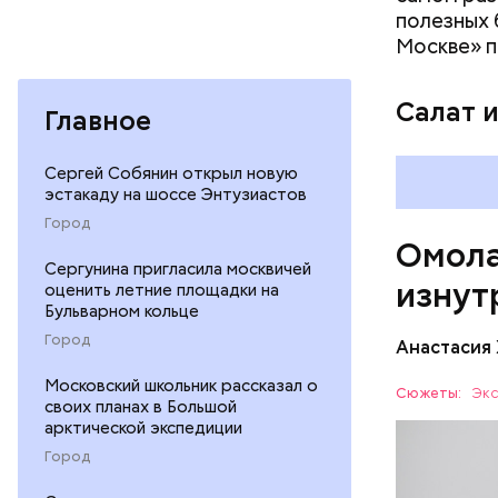
беремен
полезных 
плода. 
Москве» п
гомоцис
организ
Салат 
Главное
ряда оп
бета-ка
иммунит
Сергей Собянин открыл новую
эстакаду на шоссе Энтузиастов
«делает
А еще и
Город
Омола
лютеин 
Сергунина пригласила москвичей
наше зр
изнут
оценить летние площадки на
калий —
Бульварном кольце
По мнению
сердечн
Город
щавель в 
Анастасия
давлени
свежем ви
магний 
Московский школьник рассказал о
Дыня соде
Сюжеты:
Экс
своих планах в Большой
организму
арктической экспедиции
рассказал
ЗДОРОВЬ
Город
минералам
ФРУКТЫ