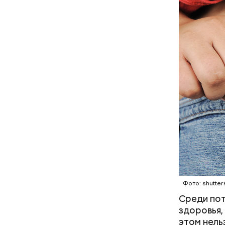
с сахар
лишним 
Спагет
Фото: shutter
Среди пот
Вовсю иде
здоровья,
эндокрино
этом нель