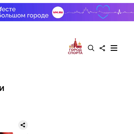
фруктозой.
 Но важно
к же как и
и