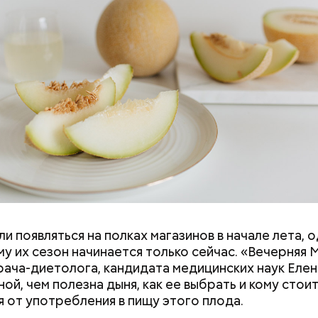
и появляться на полках магазинов в начале лета, о
ловек уже болеет мочекаменной болезнью, щавель
у их сезон начинается только сейчас. «Вечерняя 
ется. При артрите, гастрите, холецистите, синд
врача-диетолога, кандидата медицинских наук Еле
ного кишечника, язвах и панкреатите продукт то
ой, чем полезна дыня, как ее выбрать и кому стои
 из рациона, — предупредила врач. — Он может п
я от употребления в пищу этого плода.
 кислотности желудка и раздражать слизистые о