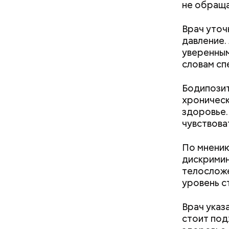
не обраща
творогом 
используе
Врач уточ
разнообра
давление.
исключает
уверенным
заверил с
словам спе
Бодипозит
хроническ
здоровье.
чувствова
кабачок
По мнению
петрушк
дискримин
чеснок;
телосложе
оливков
уровень с
соль.
Фото: Shutt
Врач указ
стоит под