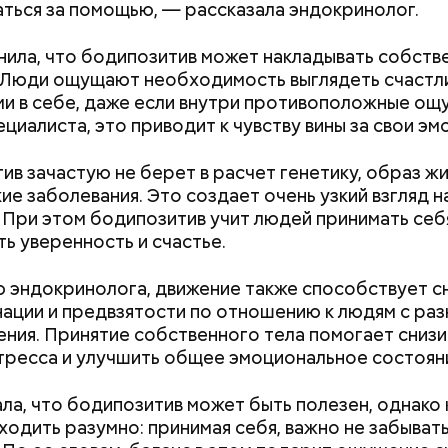
ться за помощью, — рассказала эндокринолог.
и сыром, пироги, омлет, запеканка. Щавеля там ве
тся немного, поэтому никакого вреда от него не б
нила, что бодипозитив может накладывать собств
знее рацион питания человека, тем лучше. Потом
 Люди ощущают необходимость выглядеть счастл
 вероятность возникновения дефицитов микроэл
и в себе, даже если внутри противоположные ощ
пециалист.
циалиста, это приводит к чувству вины за свои эм
«Иллюзия контроля»: можно
Выломал дверь 
ив зачастую не берет в расчет генетику, образ жи
ли снизить уровень
зарезал: почему
ие заболевания. Это создает очень узкий взгляд н
холестерина только с
жестоко убил 
 При этом бодипозитив учит людей принимать себ
помощью диеты
жену
ть уверенность и счастье.
;
 эндокринолога, движение также способствует 
а;
ации и предвзятости по отношению к людям с ра
ния. Принятие собственного тела помогает снизи
ое масло;
тресса и улучшить общее эмоциональное состоян
erstock
ала, что бодипозитив может быть полезен, однако 
ходить разумно: принимая себя, важно не забывать