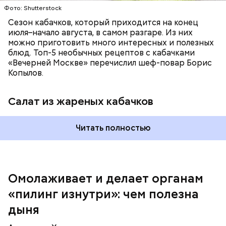
Фото: Shutterstock
Сезон кабачков, который приходится на конец
июля–начало августа, в самом разгаре. Из них
можно приготовить много интересных и полезных
блюд. Топ-5 необычных рецептов с кабачками
«Вечерней Москве» перечислил шеф-повар Борис
Вред дыни
Копылов.
Салат из жареных кабачков
А врач-эндокринолог Алексей Калинчев рассказал,
что существует множество блюд, где используют
растение.
Читать полностью
кремний — укрепляет кости, зубы, волосы и
ногти и оказывает омолаживающее действие;
витамин С — работает как антиоксидант,
иммуномодулятор, помогает выработке
соединительной ткани, улучшает тургор кожи;
Омолаживает и делает органам
клетчатка — достаточно нежная и забирает
«пилинг изнутри»: чем полезна
излишки холестерина, сахара и соли тяжелых
металлов;
дыня
фолиевая кислота (в большом количестве) —
она необходима беременным женщинам,