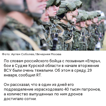
Ингредиенты:
Фото: Артем Соболев / Вечерняя Москва
По словам российского бойца с позывным «Егерь»,
бои в Судже Курской области в начале вторжения
ВСУ были очень тяжелыми. Об этом в среду, 29
января, сообщил RT.
Ранние плоды, по словам врача, лучше не есть:
Он рассказал, что в один из дней его
Терапевт Кондрахин назвал
Чистит сосуды и защищает от
продукты и напитки, которые
подразделение израсходовало 40 тысяч патронов,
рака: чем полезен кресс-салат
выводят токсины из организма
а количество выпущенных по ним дронов
достигало сотни.