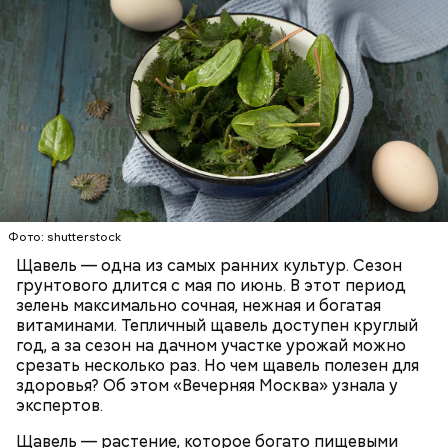
Опасность же щавеля состоит в том, что он
содержит большое количество щавелевой кислоты,
которая может способствовать образованию
Фото: shutterstock
камней в почках, объяснила диетолог.
Щавель — одна из самых ранних культур. Сезон
ЗДОРОВЬЕ
ВРАЧИ
РАСТЕНИЯ
грунтового длится с мая по июнь. В этот период
ПРОДУКТЫ
зелень максимально сочная, нежная и богатая
витаминами. Тепличный щавель доступен круглый
год, а за сезон на дачном участке урожай можно
срезать несколько раз. Но чем щавель полезен для
здоровья? Об этом «Вечерняя Москва» узнала у
экспертов.
Щавель — растение, которое богато пищевыми