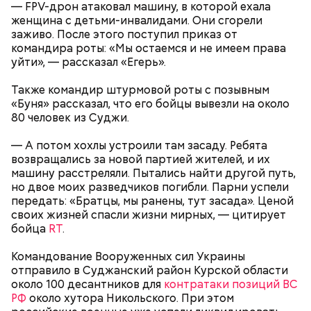
— FPV-дрон атаковал машину, в которой ехала
женщина с детьми-инвалидами. Они сгорели
заживо. После этого поступил приказ от
Спагетти из кабачков
командира роты: «Мы остаемся и не имеем права
уйти», — рассказал «Егерь».
Также командир штурмовой роты с позывным
«Буня» рассказал, что его бойцы вывезли на около
— В дыне содержится много сахара, который
80 человек из Суджи.
представлен фруктозой. С одной стороны — это
хорошо, потому что дает энергию. Но важно
— А потом хохлы устроили там засаду. Ребята
помнить, что сладкими дынями не нужно сильно
возвращались за новой партией жителей, и их
увлекаться, так же как и арбузами, людям с
машину расстреляли. Пытались найти другой путь,
сахарным диабетом и лишним весом, —
но двое моих разведчиков погибли. Парни успели
подчеркнула доктор.
передать: «Братцы, мы ранены, тут засада». Ценой
своих жизней спасли жизни мирных, — цитирует
бойца
RT
.
Командование Вооруженных сил Украины
отправило в Суджанский район Курской области
— Кабачки, порезанные кубиками, нужно легко
около 100 десантников для
контратаки позиций ВС
обжарить на сковороде. К ним добавляются зелень
РФ
около хутора Никольского. При этом
петрушки, чеснок, соль и оливковое масло.