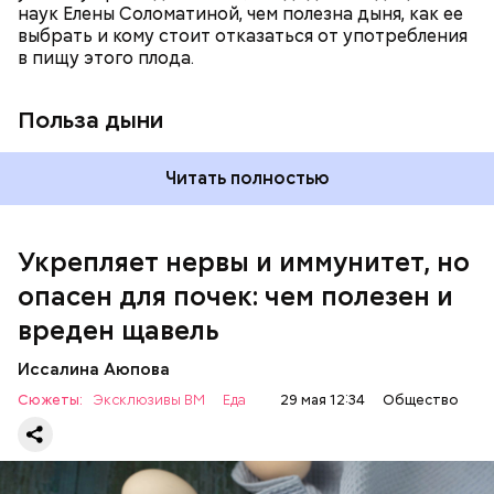
наук Елены Соломатиной, чем полезна дыня, как ее
По мнению специалиста, здоровому человеку
выбрать и кому стоит отказаться от употребления
достаточно включать щавель в рацион несколько
в пищу этого плода.
раз в месяц. В небольших количествах в свежем
виде или припущенном на сковороде.
Польза дыни
Читать полностью
Укрепляет нервы и иммунитет, но
опасен для почек: чем полезен и
— Если человек уже болеет мочекаменной
вреден щавель
болезнью, щавель ему не рекомендуется. При
артрите, гастрите, холецистите, синдроме
Иссалина Аюпова
раздраженного кишечника, язвах и панкреатите
Сюжеты:
Эксклюзивы ВМ
Еда
29 мая 12:34
Общество
продукт тоже лучше исключить из рациона, —
предупредила врач. — Он может привести к
повышению кислотности желудка и раздражать
слизистые оболочки.