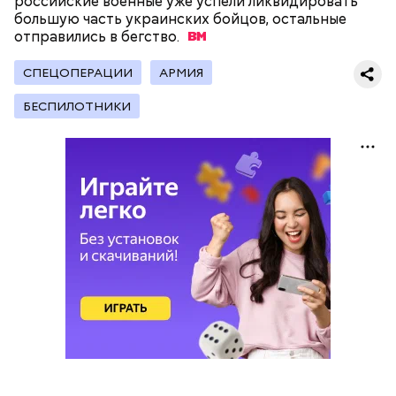
российские военные уже успели ликвидировать
Получается очень вкусно, — поделился рецептом
большую часть украинских бойцов, остальные
Копылов.
отправились в
бегство.
СПЕЦОПЕРАЦИИ
АРМИЯ
с сахарным диабетом;
БЕСПИЛОТНИКИ
лишним весом.
кабачок;
петрушка;
чеснок;
оливковое масло;
соль.