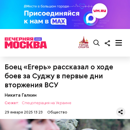
— Там может содержаться огромное количество
нитратов, которое вызовет головокружение,
гипоксию и ухудшение физического состояния, —
предостерегла Соломатина.
кабачок;
брынза;
растительное масло;
помидоры черри либо грунтовые.
Боец «Егерь» рассказал о ходе
боев за Суджу в первые дни
вторжения ВСУ
Никита Галкин
Сюжет:
Спецоперация на Украине
беременным, кормящим женщинам;
людям с ослабленной иммунной системой;
29 января 2025 13:23
Общество
пожилым;
детям.