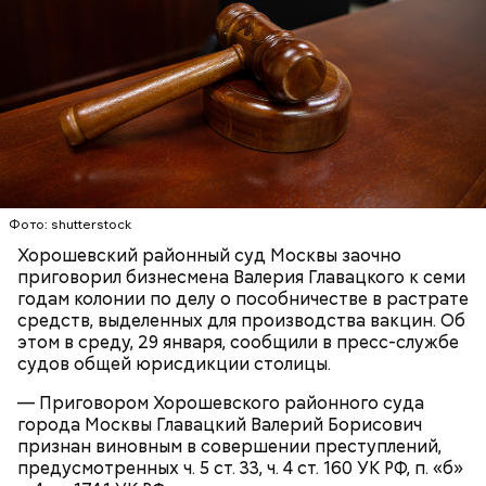
этиленгликолем. Через два дня Константин умер в
вместе с друзьями и жестоко избил оппонента.
больнице.
Пострадавший тогда не стал обращаться в
полицию, но подтвердил эту информацию на
допросе.
Вскоре в качестве главного подозреваемого в
Первой жертвой Миссюры была его девушка.
убийстве спортсмена арестовали его 18-летнего
Фото: shutterstock
Именно на ней молодой человек впервые испытал
знакомого Надырхана Кадирханова. На допросе он
Хорошевский районный суд Москвы заочно
химикаты, купленные в интернет-магазине. 13
признал вину и показал следователям, как именно
приговорил бизнесмена Валерия Главацкого к семи
января 2024 года он подсыпал дихлорэтан в
совершил преступление и где спрятал оружие, из
годам колонии по делу о пособничестве в растрате
коктейль возлюбленной, отчего у нее случился
которого застрелил Мутаева.
средств, выделенных для производства вакцин. Об
инсульт. Девушка неделю
провела в коме
, а после
этом в среду, 29 января, сообщили в пресс-службе
выписки из больницы узнала, что Миссюра
судов общей юрисдикции столицы.
оформил на нее несколько кредитов.
— Приговором Хорошевского районного суда
города Москвы Главацкий Валерий Борисович
признан виновным в совершении преступлений,
предусмотренных ч. 5 ст. 33, ч. 4 ст. 160 УК РФ, п. «б»