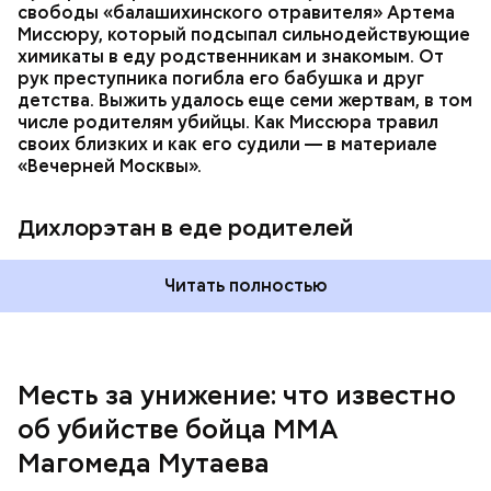
свободы «балашихинского отравителя» Артема
Миссюру, который подсыпал сильнодействующие
химикаты в еду родственникам и знакомым. От
рук преступника погибла его бабушка и друг
детства. Выжить удалось еще семи жертвам, в том
числе родителям убийцы. Как Миссюра травил
своих близких и как его судили — в материале
— Личность подозреваемого установлена,
«Вечерней Москвы».
полицией принимаются меры к задержанию, —
сообщили в пресс-службе
ГУ МВД России
по
Республике Дагестан.
Дихлорэтан в еде родителей
Читать полностью
Месть за унижение: что известно
об убийстве бойца ММА
Магомеда Мутаева