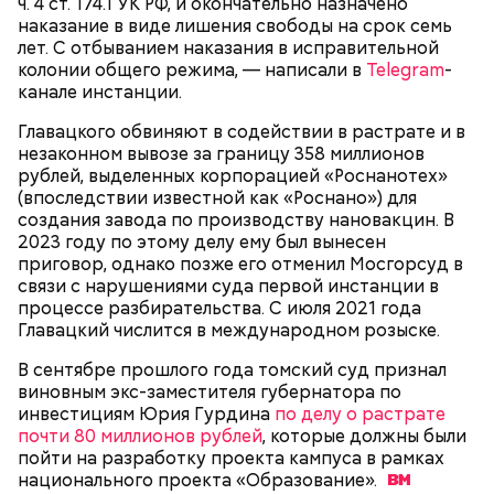
ч. 4 ст. 174.1 УК РФ, и окончательно назначено
наказание в виде лишения свободы на срок семь
лет. С отбыванием наказания в исправительной
колонии общего режима, — написали в
Telegram
-
канале инстанции.
Главацкого обвиняют в содействии в растрате и в
незаконном вывозе за границу 358 миллионов
Как идет расследование
Кто еще был жертвой Миссюры
рублей, выделенных корпорацией «Роснанотех»
(впоследствии известной как «Роснано») для
создания завода по производству нановакцин. В
2023 году по этому делу ему был вынесен
приговор, однако позже его отменил Мосгорсуд в
связи с нарушениями суда первой инстанции в
процессе разбирательства. С июля 2021 года
Главацкий числится в международном розыске.
В сентябре прошлого года томский суд признал
виновным экс-заместителя губернатора по
инвестициям Юрия Гурдина
по делу о растрате
почти 80 миллионов рублей
, которые должны были
пойти на разработку проекта кампуса в рамках
национального проекта
«Образование».
Молодого человека задержали. На первом же