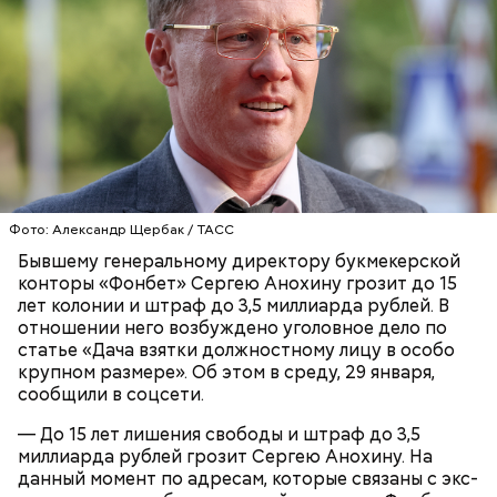
Вскоре в качестве главного подозреваемого в
Первой жертвой Миссюры была его девушка.
убийстве спортсмена арестовали его 18-летнего
Именно на ней молодой человек впервые испытал
знакомого Надырхана Кадирханова. На допросе он
химикаты, купленные в интернет-магазине. 13
признал вину и показал следователям, как именно
января 2024 года он подсыпал дихлорэтан в
совершил преступление и где спрятал оружие, из
коктейль возлюбленной, отчего у нее случился
которого застрелил Мутаева.
инсульт. Девушка неделю
провела в коме
, а после
выписки из больницы узнала, что Миссюра
оформил на нее несколько кредитов.
Фото: Александр Щербак / ТАСС
Бывшему генеральному директору букмекерской
конторы «Фонбет» Сергею Анохину грозит до 15
лет колонии и штраф до 3,5 миллиарда рублей. В
отношении него возбуждено уголовное дело по
статье «Дача взятки должностному лицу в особо
крупном размере». Об этом в среду, 29 января,
сообщили в соцсети.
— До 15 лет лишения свободы и штраф до 3,5
миллиарда рублей грозит Сергею Анохину. На
данный момент по адресам, которые связаны с экс-