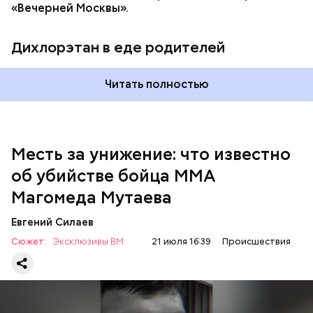
«Вечерней Москвы».
полицией принимаются меры к задержанию, —
сообщили в пресс-службе
ГУ МВД России
по
Республике Дагестан.
Дихлорэтан в еде родителей
Читать полностью
Месть за унижение: что известно
об убийстве бойца ММА
Магомеда Мутаева
Евгений Силаев
По данному факту СК возбудил
уголовное дело
по
Сюжет:
Эксклюзивы ВМ
21 июля 16:39
Происшествия
двум статьям: «Убийство» и «Незаконный оборот
оружия». Расследование уголовного дела
взял на
контроль
председатель Следственного комитета
России Александр Бастрыкин.