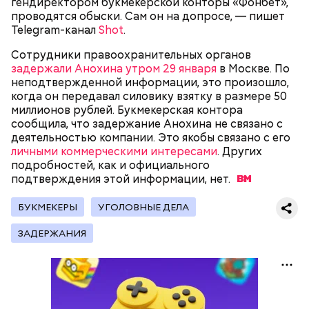
Как идет расследование
гендиректором букмекерской конторы «Фонбет»,
Кто еще был жертвой Миссюры
проводятся обыски. Сам он на допросе, — пишет
Telegram-канал
Shot
.
Сотрудники правоохранительных органов
задержали Анохина утром 29 января
в Москве. По
неподтвержденной информации, это произошло,
когда он передавал силовику взятку в размере 50
миллионов рублей. Букмекерская контора
сообщила, что задержание Анохина не связано с
деятельностью компании. Это якобы связано с его
личными коммерческими интересами
. Других
подробностей, как и официального
подтверждения этой информации,
нет.
БУКМЕКЕРЫ
УГОЛОВНЫЕ ДЕЛА
Молодого человека задержали. На первом же
допросе он признался, что планировал отравить
Примечательно, что летом 2023 года на Мутаева
ЗАДЕРЖАНИЯ
только отчима. Тогда следователи посчитали, что
уже нападали возле Школы единоборств. Тогда
мотивом преступления была квартира родителей,
неизвестный несколько раз выстрелил в
которая в случае их смерти перешла бы сыну. Но
спортсмена из травматического пистолета, а боец
спустя несколько дней Миссюра заявил, что ранее
открыл огонь
в ответ.
уже травил других людей.