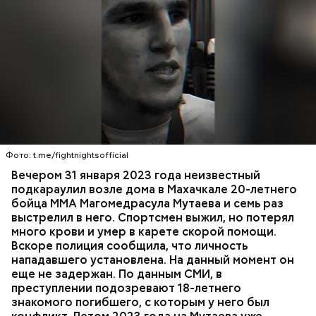
Вечером 31 января Мутаев возвращался домой с
тренировки. Во дворе жилого дома на улице
Гапцахской в Махачкале на бойца напал
неизвестный. Он выскочил из подъезда, выстрелил
Фото: t.me/fightnightsofficial
в спортсмена не менее семи раз и скрылся.
СПОРТ
СЛЕДСТВЕННЫЙ КОМИТЕТ
ММА
Вечером 31 января 2023 года неизвестный
Очевидцы трагедии вызвали полицию и скорую
РЕСПУБЛИКА ДАГЕСТАН
СМЕРТЬ
подкараулил возле дома в Махачкале 20-летнего
помощь, однако врачи оказались бессильны —
бойца ММА Магомедрасула Мутаева и семь раз
пострадавший умер по пути в больницу.
выстрелил в него. Спортсмен выжил, но потерял
много крови и умер в карете скорой помощи.
Вскоре полиция сообщила, что личность
нападавшего установлена. На данный момент он
еще не задержан. По данным СМИ, в
преступлении подозревают 18-летнего
знакомого погибшего, с которым у него был