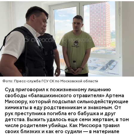
Стражи порядка отправились в село Чанко, где
Все началось в июне, когда двое супругов
может скрываться вероятный злоумышленник.
Видео: пресс-служба ГСУ СК по Московской области
обратились в местную больницу с жалобами на
Параллельно с этим в Махачкале объявлен план
плохое самочувствие. Врачи не смогли поставить
«Перехват». Въезд и выезд в город перекрыты.
им точный диагноз, после чего анализы
Помимо этого, полицейские патрулируют улицы,
потерпевших направили на экспертизу. В них
ОТРАВЛЕНИЯ
БАЛАШИХА
РОДИТЕЛИ
железнодорожный вокзал и аэропорт.
специалисты обнаружили сильнодействующий
СЛЕДСТВЕННЫЙ КОМИТЕТ
ЭКСПЕРТИЗЫ
химикат дихлорэтан, который не мог попасть в
организм супругов случайно. То же самое вещество
нашли в еде, изъятой из квартиры пострадавших.
Фото: Пресс-служба ГСУ СК по Московской области
Суд приговорил к пожизненному лишению
свободы «балашихинского отравителя» Артема
Миссюру, который подсыпал сильнодействующие
химикаты в еду родственникам и знакомым. От
рук преступника погибла его бабушка и друг
детства. Выжить удалось еще семи жертвам, в том
числе родителям убийцы. Как Миссюра травил
своих близких и как его судили — в материале
— Личность подозреваемого установлена,