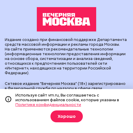
Издание создано при финансовой поддержке Департамента
средств массовой информации и рекламы города Москвы.
На сайте применяются рекомендательные технологии
(информационные технологии предоставления информации
на основе сбора, систематизации и анализа сведений,
относящихся к предпочтениям пользователей сети
«Интернет», находящихся на территории Российской
Федерации).
Сетевое издание "Вечерняя Москва" (18+) зарегистрировано
в Федеральной службе по надзору в сфере связи,
информационных технологий и массовых коммуникаций
Используя сайт vm.ru, Вы соглашаетесь с
(Роскомнадзор). Свидетельство о регистрации ЭЛ № ФС 77 -
использованием файлов cookie, которые указаны в
90524 от 09.12.2025. Учредитель: АО "Редакция газеты
Политике конфиденциальности
"Вечерняя Москва". Главный редактор
vm.ru
: Александр
Геннадьевич Глуходедов. Адрес редакции: 127015, г.Москва,
Хорошо
Бумажный пр-д, д. 14, стр. 2. Телефон:
+7(499)557-04-24
. Адрес
эл.почты:
edit@vm.ru
. Почта для связи с редакцией сайта:
news@vm.ru
.