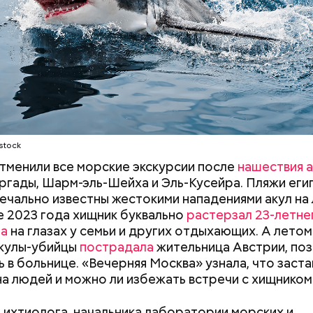
stock
отменили все морские экскурсии после
нашествия а
ргады, Шарм-эль-Шейха и Эль-Кусейра. Пляжи еги
ечально известны жестокими нападениями акул на
не 2023 года хищник буквально
растерзал 23-летне
на
на глазах у семьи и других отдыхающих. А летом
асстояния большие, экскурсионные группы преодо
акулы-убийцы
пострадала
жительница Австрии, поз
 километров на автобусе. Проезжают вглубь леса,
ь в больнице. «Вечерняя Москва» узнала, что заста
ь по одичавшим местам, где начинается самая «гр
на людей и можно ли избежать встречи с хищником
 ихтиолога, начальника лаборатории морских и