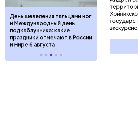
территори
Хойникско
День шевеления пальцами ног
День разгля
государст
и Международный день
горизонта и 
экскурсио
подкаблучника: какие
курсанта: ка
праздники отмечают в России
отмечают в Р
и мире 6 августа
августа