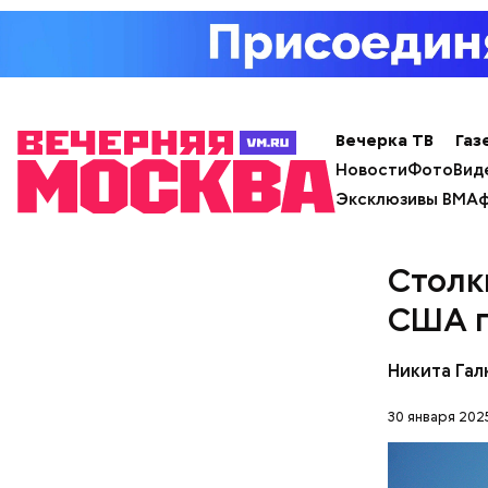
— Во врем
нахождени
констатир
Вечерка ТВ
Газ
Новости
Фото
Вид
Эксклюзивы ВМ
Аф
Особенно 
открытом 
небольшое
Столк
Если вы п
США п
Никита Гал
30 января 202