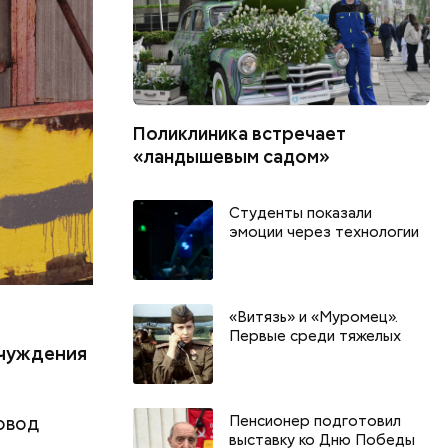
л Бабич.
Поликлиника встречает
«ландышевым садом»
Студенты показали
эмоции через технологии
«Витязь» и «Муромец».
.
Первые среди тяжелых
тчуждения
Пенсионер подготовил
овод
выставку ко Дню Победы