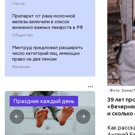
БЕЛАРУСЬ
Город
пропускно
Препарат от рака молочной
железы включили в список
жизненно важных лекарств в РФ
Общество
Минтруд предложил расширить
число категорий лиц, имеющих
право на две пенсии
Финансы
Фото: Zuma/
39 лет пр
Праздник каждый день
«Вечерняя
и сколько
Как расск
Андрей Баб