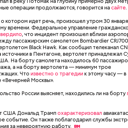
пал в реку Потомак на глубину примерно двух мет
ные операции продолжаются, говорится на
сайте
.
 о котором идет речь, произошел утром 30 января
му времени. Федеральное управление гражданско
твердило
, что инцидент произошел вблизи аэропо
ежду пассажирским самолетом Bombardier CRJ700
ертолетом Black Hawk. Как сообщил телеканал CN
ппы из пяти человек такое путешествие обойдется
а источники в Пентагоне, вертолет принадлежал 
340 белорусских рублей (около 10311 рублей по 
ША. На борту самолета находилось 60 пассажиро
»
), — уточнил он.
пажа, а на борту вертолета — минимум трое
ужащих. Что
известно о трагедии
к этому часу — в
 «Вечерней Москвы».
заметил, что атака целой акульей стаи на человека
ольство России выясняет, находились ли на борту
море или океане вполне реальна. Следовательно,
е возможное, чтобы не оказаться за бортом.
Как получить до 100 тысяч
Как узнать, снес
т США Дональд Трамп
охарактеризовал
авиаката
рублей от государства при
реновации в Мос
ое событие. Он также поблагодарил службы экст
трудной ситуации: кто может
искать информа
ния за невероятную
работу.
претендовать и какие нужны