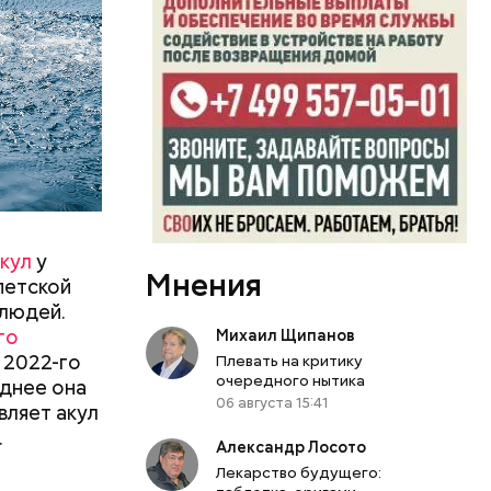
кул
у
Мнения
петской
 людей.
го
Михаил Щипанов
 2022-го
левают
Плевать на критику
очередного нытика
днее она
06 августа 15:41
вляет акул
язная»
.
Александр Лосото
Лекарство будущего: