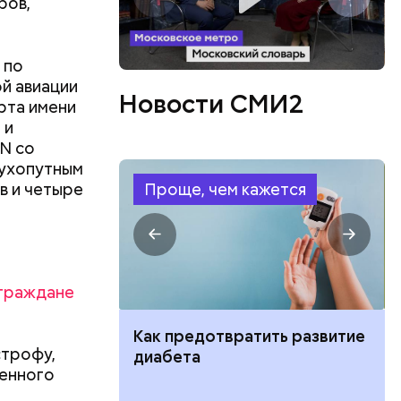
ров,
 по
й авиации
Новости СМИ2
рта имени
 и
N со
 в
Сухопутным
ЦБ РФ —
в и четыре
Проще, чем кажется
 в
граждане
 нужно
ут ли дом по
Как предотвратить развитие
строфу,
кве: где
диабета
ренного
цию и сроки