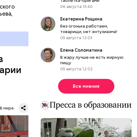
таблетка-оригами
ского
06 августа 15:40
ьева,
Екатерина Рощина
Без огонька работаем,
товарищи, нет энтузиазма!
05 августа 12:03
Елена Соломатина
в
В жару лучше не есть жирную
пищу
варии
05 августа 12:02
Все мнения
В мире
0
бласти.
й