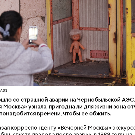
ЧЕРНОБЫЛЬ
й режим и круглосуточное наблюдение, — отмети
TASS
ошло со страшной аварии на Чернобыльской АЭС
 Москва» узнала, пригодна ли для жизни зона о
 понадобится времени, чтобы ее обжить.
азал корреспонденту «Вечерней Москвы» экскурс
ич, спустя два года после аварии, в 1988 году, на