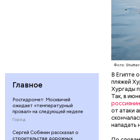
Фото: Shutter
В Египте 
пляжей Ху
Главное
Хургады п
Так, в ию
Росгидромет: Москвичей
россияни
Так как р
ожидает «температурный
от атаки 
первые 15
провал» на следующей неделе
скончалас
пробираяс
Город
нападать 
зона.
Сергей Собянин рассказал о
строительстве дорожных
По словам