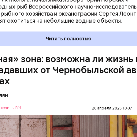
дных рыб Всероссийского научно-исследователь
 рыбного хозяйства и океанографии Сергея Леонт
ят охотиться на небольшие водные объекты.
Читать полностью
ная» зона: возможна ли жизнь 
адавших от Чернобыльской а
ах
лян
люзивы ВМ
26 апреля 2025 10:37
нность зоны отчуждения составляет примерно 3
в. Включает она несколько районов Гомельской о
дело, что территория под защитой, здесь строги