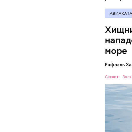
АВИАКАТ
Хищни
напад
море
Рафаэль За
Собеседни
Сюжет:
Экск
назад о т
вполне ук
— Очень м
небольшие
когда пас
БЕЗОПАС
этих хищн