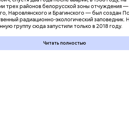
и трех районов белорусской зоны отчуждения —
го, Наровлянского и Брагинского — был создан П
дывания
День качания на качелях и
венный радиационно-экологический заповедник. 
День пьяного
День шампанского: какие
нную группу сюда запустили только в 2018 году.
кие праздники
праздники отмечают в Росси
оссии и мире 5
и мире 4 августа
Читать полностью