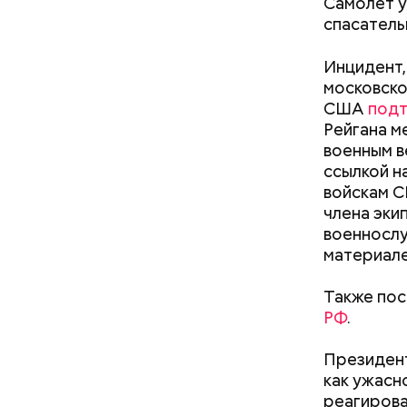
Самолет у
спасатель
Инцидент,
московско
США
под
Рейгана м
военным в
— Для гру
ссылкой н
пределах 
войскам С
п
рим. «ВМ
члена эки
военносл
материале
Леонтьев 
Также пос
открытом 
РФ
.
делать вс
Как поменять батареи дома и
Президен
не получить штраф
как ужасн
реагирова