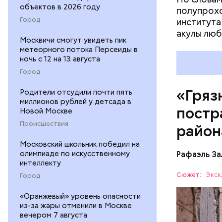
объектов в 2026 году
полупрохо
Город
института
акулы люб
Москвичи смогут увидеть пик
метеорного потока Персеиды в
ночь с 12 на 13 августа
Город
«Гряз
Родители отсудили почти пять
миллионов рублей у детсада в
постр
Новой Москве
Происшествия
район
Московский школьник победил на
олимпиаде по искусственному
Рафаэль За
интеллекту
Сюжет:
Экск
Город
«Оранжевый» уровень опасности
— Протяже
из-за жары отменили в Москве
километро
вечером 7 августа
Понятное 