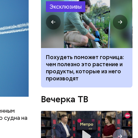
Эксклюзивы
ты
заверил,
 опасную
ванной и
Похудеть поможет горчица:
 москвич
чем полезно это растение и
беременную
продукты, которые из него
тходы или
производят
д. Не
риод
 и
Вечерка ТВ
енным
о судна на