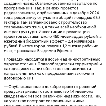
Где проходит
создания новых сбалансированных кварталов по
программе КРТ. Так, в рамках проектов
редевелопмента, опубликованных в декабре 2024
года, реорганизуют участки общей площадью 63,5
гектара. Там запланировано строительство
Большой Гнездниковский переулок
современного жилья, а также всей необходимой
инфраструктуры. Инвестиции в реализацию
«Кинематографическая лужа»:
Метароман не для всех: чем
булгаковед — о новой
проектов составят около 450 миллиардов рублей, а
удивит новая экранизация
экранизации «Мастера и
ежегодный бюджетный эффект – 2,4 миллиарда
«Мастера и Маргариты»
Маргариты»
рублей. В итоге город получит 1,2 тысячи рабочих
мест, – рассказал Владимир Ефимов.
Площадки находятся в восьми административных
округах столицы. Правообладателям территорий и
находящихся на них объектов недвижимости
направлены письма с предложением заключить
договоры о КРТ.
— Опубликованные в декабре проекты решений
предусматривают строительство 1,4 миллиона
квадратных метров различной недвижимости. Так,
Фото: Shutterstock
на участках построят современные жилые
кварталы, высокотехнологичные производства и