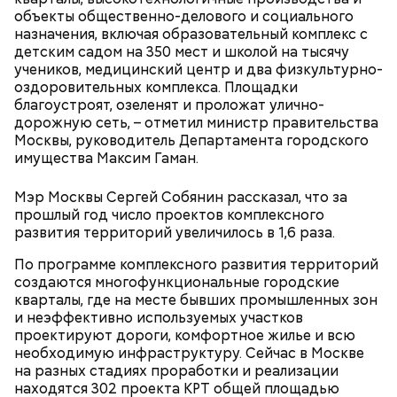
Небольшой деревянный дом построили в начале
объекты общественно-делового и социального
XIX века, предположительно, в 1830 годах. В здании
назначения, включая образовательный комплекс с
— Маршрут затрагивает востребованные улицы
есть полуподвальный этаж, который обустроен
детским садом на 350 мест и школой на тысячу
районов. Таким образом, жители разных районов
под жилое помещение.
учеников, медицинский центр и два физкультурно-
смогут как отдыхать, так и ездить по делам по
оздоровительных комплекса. Площадки
реализованным велополосам и велодорожкам.
благоустроят, озеленят и проложат улично-
дорожную сеть, – отметил министр правительства
Москвы, руководитель Департамента городского
имущества Максим Гаман.
Мэр Москвы Сергей Собянин рассказал, что за
прошлый год число проектов комплексного
развития территорий увеличилось в 1,6 раза.
По программе комплексного развития территорий
Существуют несколько версий, какой именно дом
создаются многофункциональные городские
стал прототипом жилища Мастера. Но согласно
кварталы, где на месте бывших промышленных зон
самой популярной — это подвал дома № 9, что в
и неэффективно используемых участков
Мансуровском переулке. Здесь жили друзья
проектируют дороги, комфортное жилье и всю
Булгакова — братья Топлениновы. Писатель часто
необходимую инфраструктуру. Сейчас в Москве
приходил к ним в гости и работал над «Мастером и
на разных стадиях проработки и реализации
В настоящее время велоинфраструктура «Зеленого
Маргаритой».
находятся 302 проекта КРТ общей площадью
кольца» реализована в пяти округах города,