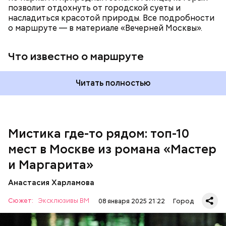
позволит отдохнуть от городской суеты и
насладиться красотой природы. Все подробности
о маршруте — в материале «Вечерней Москвы».
Что известно о маршруте
Читать полностью
Мистика где-то рядом: топ-10
мест в Москве из романа «Мастер
На данный момент квартира на Большой Садовой
стала Музеем Булгакова. В ней воссоздана
и Маргарита»
атмосфера жизни и быта начала ХХ века с большим
количеством вещей, которые имеют отношение к
Анастасия Харламова
роману.
Сюжет:
Эксклюзивы ВМ
08 января 2025 21:22
Город