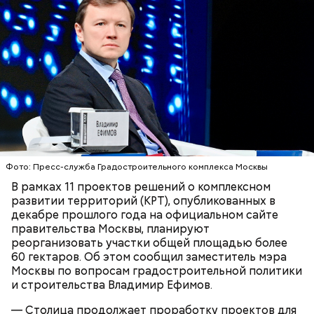
тот момент состояли в браке.
Маршрут зеленого кольца проходит через:
В Большом Гнездниковском переулке Мастер
впервые увидел Маргариту с букетом мимоз в
руках. Именно здесь в доме № 10, где было
московское отделение газеты «Накануне», работал
Михаил Булгаков. Кстати, этот дом упоминается в
Фото: Пресс-служба Градостроительного комплекса Москвы
сборнике писателя «Дьяволиада» и очерке «Сорок
В рамках 11 проектов решений о комплексном
сороков».
развитии территорий (КРТ), опубликованных в
декабре прошлого года на официальном сайте
правительства Москвы, планируют
реорганизовать участки общей площадью более
60 гектаров. Об этом сообщил заместитель мэра
Москвы по вопросам градостроительной политики
и строительства Владимир Ефимов.
— Столица продолжает проработку проектов для