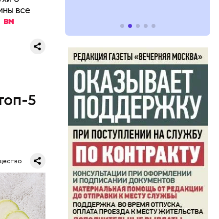
ины все
топ-5
щество