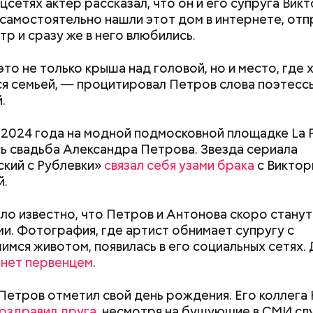
цсетях актер рассказал, что он и его супруга Вик
самостоятельно нашли этот дом в интернете, отп
тр и сразу же в него влюбились.
то не только крыша над головой, но и место, где 
я семьей, — процитировал Петров слова поэтесс
.
;
а;
 2024 года на модной подмосковной площадке La Pi
ь свадьба Александра Петрова. Звезда сериала
ое масло;
кий с Рублевки»
связал себя узами брака
с Виктор
й.
ло известно, что Петров и Антонова скоро станут
и. Фотография, где артист обнимает супругу с
имся животом, появилась в его социальных сетях. 
анет первенцем
.
Как поменять батареи дома и
Как получить до
не получить штраф
рублей от госу
трудной ситуац
 Петров отметил свой день рождения. Его коллега
претендовать и
оздравил друга
, несмотря на бушующие в СМИ сл