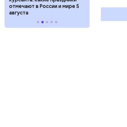
отмечают в России и мире 5
и мире 4 авг
августа