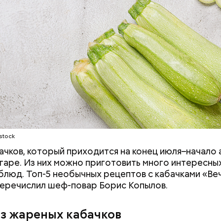
stock
ачков, который приходится на конец июля–начало а
гаре. Из них можно приготовить много интересных
блюд. Топ-5 необычных рецептов с кабачками «Ве
еречислил шеф-повар Борис Копылов.
 на качелях и
День арбуза и День поцелуев
ского: какие
с зеркалом: какие праздники
из жареных кабачков
тмечают в России
отмечают в России и мире 3