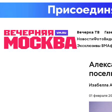
Спагет
Вечерка ТВ
Газ
Новости
Фото
Вид
Эксклюзивы ВМ
Аф
Алекс
посел
Изабелла 
01 февраля 20