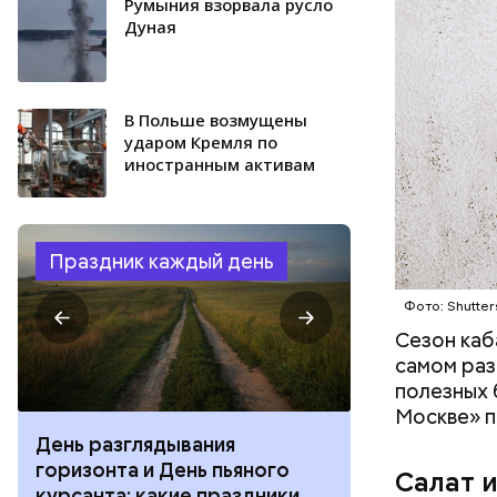
Румыния взорвала русло
Дуная
В Польше возмущены
ударом Кремля по
иностранным активам
Праздник каждый день
Фото: Shutter
Сезон каб
самом раз
полезных 
Москве» п
День разглядывания
День качания
горизонта и День пьяного
День шампан
Салат 
курсанта: какие праздники
праздники о