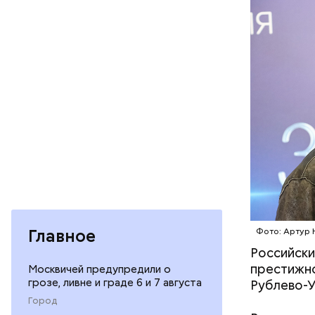
— Кабачки
сковороде
оливковое
Копылов.
Бесконечное ничто
главная опасность
зеркальной даты 8
2026 года
Главное
Фото: Артур 
Российски
престижн
Москвичей предупредили о
грозе, ливне и граде 6 и 7 августа
Рублево-У
Город