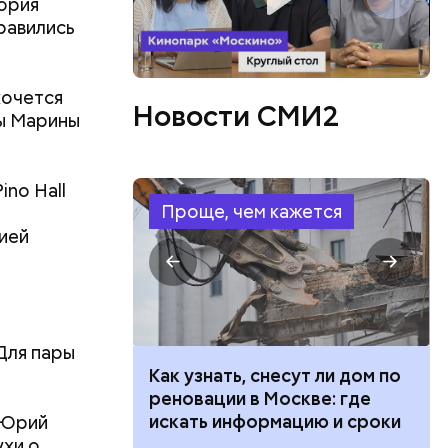
тория
равились
хочется
Новости СМИ2
ы Марины
no Hall
Проще, чем кажется
ией
Для пары
 100 тысяч
Как узнать, снесут ли дом по
дарства при
реновации в Москве: где
ии: кто может
искать информацию и сроки
 Юрий
 какие нужны
ухи о