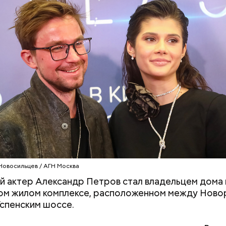
, порезанные кубиками, нужно легко обжарить на
. К ним добавляются зелень петрушки, чеснок, сол
 масло. Получается очень вкусно, — поделился р
: названа
Хотела спасти малыша: как
«
мать и сын погибли при
пс
 августа
падении из окна в Раменском
дл
ги
Новосильцев / АГН Москва
й актер Александр Петров стал владельцем дома 
ом жилом комплексе, расположенном между Ново
спенским шоссе.