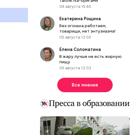
таблетка-оригами
праздники отмечают в России
праздники о
06 августа 15:40
и мире 2 августа
и мире 6 авг
Екатерина Рощина
Без огонька работаем,
товарищи, нет энтузиазма!
05 августа 12:03
Елена Соломатина
В жару лучше не есть жирную
пищу
05 августа 12:02
Все мнения