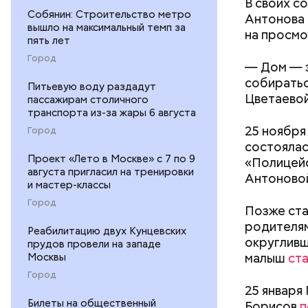
В своих со
Собянин: Строительство метро
Антонова 
вышло на максимальный темп за
на просмо
пять лет
Город
— Дом — э
собиратьс
Питьевую воду раздадут
Цветаевой
пассажирам столичного
кабачок
транспорта из-за жары 6 августа
петрушк
25 ноября
Город
чеснок;
состоялас
оливков
Проект «Лето в Москве» с 7 по 9
«Полицейс
августа пригласил на тренировки
соль.
Антоново
и мастер-классы
Город
Позже ста
родителям
Реабилитацию двух Кунцевских
округливш
прудов провели на западе
малыш
ст
Москвы
Город
25 января
Билеты на общественный
Борисов
п