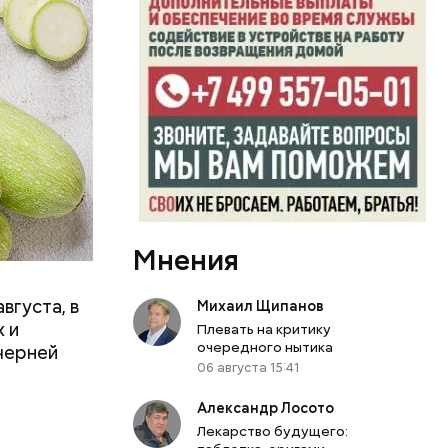
Мнения
вгуста, в
Михаил Щипанов
 и
Плевать на критику
очередного нытика
черней
06 августа 15:41
День тульского пряника и
День шевеле
Александр Лосото
День сидения на
и Междунар
Лекарство будущего:
подоконниках: какие
подкаблучни