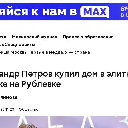
ти из кабачков
ета
Московский журнал
Пресса в образовании
ео
Спецпроекты
иша Москвы
Первые в медиа. Я — страна
андр Петров купил дом в эли
ке на Рублевке
Алимова
25 11:29
Общество