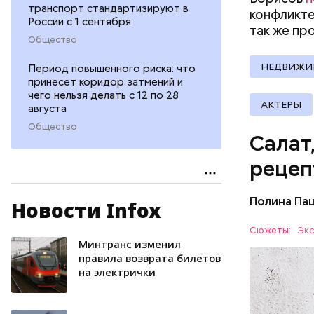
транспорт стандартизируют в
конфликте
России с 1 сентября
так же пр
Общество
НЕДВИЖИ
Период повышенного риска: что
принесет коридор затмений и
чего нельзя делать с 12 по 28
АКТЕРЫ
августа
Общество
Салат
рецеп
Полина Па
Новости Infox
Ингредие
Сюжеты:
Экс
Минтранс изменил
ЕДА
правила возврата билетов
на электрички