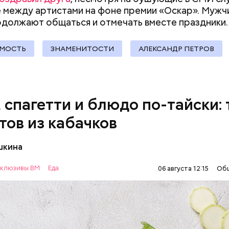
документы
 между артистами на фоне премии «Оскар». Мужч
одолжают общаться и отмечать вместе
праздники.
МОСТЬ
ЗНАМЕНИТОСТИ
АЛЕКСАНДР ПЕТРОВ
, спагетти и блюдо по-тайски: 
тов из кабачков
шкина
нты:
клюзивы ВМ
Еда
06 августа 12:15
Об
ОВОЩИ
РЕЦЕПТЫ