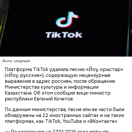
Он также уточнил, что у человека крайне мало
шансов выжить, если он окажется на пути у акулы.
Ни один метод и способ защиты или обороны в
стрессовой ситуации не помогает, ведь у морского
обитателя больше преимуществ в воде как по
выносливости, так и по силе.
Фото: Unsplash
Платформа TikTok удалила песню «Йоу, орыстар»
— Таких деревень много, их 95 в заповеднике. Это
(«Йоу, русские»), содержащую нецензурные
вообще отдельный объект исследования, —
выражения в адрес россиян, после обращения
заметил он.
Министерства культуры и информации
Казахстана. Об этом сообщил вице-министр
Также специалист отметил, что часы Судного дня
республики Евгений Кочетов.
помогают больше людей привлечь к проблемам
глобального потепления, климатических изменений
По данным министерства, песня или ее части были
и природных последствий войн.
обнаружены на 22 иностранных сайтах и на таких
платформах, как TikTok, YouTube и «ВКонтакте».
— Хищник чувствует кровь, разведенную в
— По состоянию на 27.01.2025 года меры по