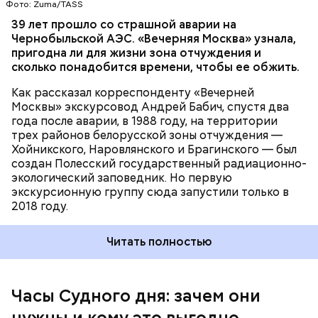
Фото: Zuma/TASS
Часы Судного дня — прибыльный
39 лет прошло со страшной аварии на
Чернобыльской АЭС. «Вечерняя Москва» узнала,
проект
пригодна ли для жизни зона отчуждения и
сколько понадобится времени, чтобы ее обжить.
Как рассказал корреспонденту «Вечерней
Москвы» экскурсовод Андрей Бабич, спустя два
года после аварии, в 1988 году, на территории
трех районов белорусской зоны отчуждения —
Хойникского, Наровлянского и Брагинского — был
Каждый год — в зависимости от того, какие
создан Полесский государственный радиационно-
события происходят в мире, — ученые,
экологический заповедник. Но первую
нобелевские лауреаты и специалисты по ядерной
экскурсионную группу сюда запустили только в
безопасности из экспертного совета «Бюллетеня
2018 году.
ученых-атомщиков» принимают решение о
переводе стрелки. Например, в 2017-м причиной
Читать полностью
перевода на полминуты вперед послужили как
ухудшающиеся отношения между ядерными
державами, отсутствие прогресса в сокращении
выбросов углекислого газа, так и усиление
Часы Судного дня: зачем они
— Поскольку мы стоим на пороге второго
национализма во всем мире и отрицание
ядерного века и периода беспрецедентного
нужны и кому это выгодно
изменения климата.