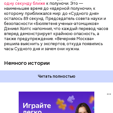
как ближе, так и дальше от полуночи. Но в 2018
одну секунду ближе
к полуночи. Это —
году часы Судного дня впервые за очень долгое
наименьшее время до «ядерной полуночи», к
время показали свое самое близкое к катастрофе
которому приближался мир: до «Судного дня»
время — без двух минут полночь. Вторая холодная
осталось 89 секунд. Председатель совета науки и
война между США и уже Россией стала обыденным
безопасности «Бюллетеня ученых-атомщиков»
предметом обсуждения для аналитиков со всего
Дэниел Холтс напомнил, что каждый перевод часов
мира. Но, помимо перспективы отправиться в
вперед демонстрирует крайнюю опасность, а
«атомный рай», с 2007 года на стрелку часов
также предупреждение. «Вечерняя Москва»
влияет еще одна глобальная угроза —
решила выяснить у экспертов, откуда появились
климатические изменения.
часы Судного дня и зачем они нужны.
Немного истории
Читать полностью