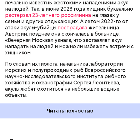
печально известны жестокими нападениями акул
на людей. Так, в июне 2023 года хищник буквально
растерзал 23-летнего россиянина
на глазах у
семьи и других отдыхающих. А летом 2022-го от
атаки акулы-убийцы
пострадала
жительница
Австрии, позднее она скончалась в больнице.
«Вечерняя Москва» узнала, что заставляет акул
Собеседник «Вечерней Москвы» отметил, что еще
нападать на людей и можно ли избежать встречи с
несколько лет назад о таких походах даже мечтать
хищником.
не приходилось, но сегодня это вполне
укладывается в рамки официальной экскурсии с
По словам ихтиолога, начальника лаборатории
гидом.
— Ко всем этим рейтингам и часам нужно
морских и полупроходных рыб Всероссийского
относиться скептически, ведь все эти оценки
научно-исследовательского института рыбного
экспертов, заключения, предположения
хозяйства и океанографии Сергея Леонтьева,
ангажированы. Такие заявления кому-то выгодны,
акулы любят охотиться на небольшие водные
— пояснил эксперт.
объекты.
Читать полностью