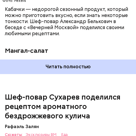
Фото: Pexels
Кабачки — недорогой сезонный продукт, который
можно приготовить вкусно, если знать некоторые
тонкости. Шеф-повар Александр Белькович в
беседе с «Вечерней Москвой» поделился своими
любимыми рецептами.
Мангал-салат
Читать полностью
— Этот вариант кулича не содержит дрожжей,
поэтому люди, которые любят сидеть на диете,
оценят его.
Шеф-повар Сухарев поделился
рецептом ароматного
бездрожжевого кулича
Рафаэль Залян
Сюжеты:
Эксклюзивы ВМ
Еда