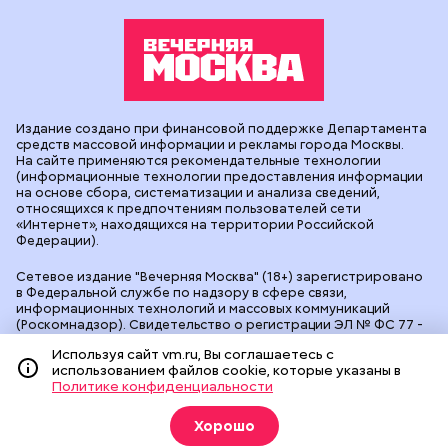
Издание создано при финансовой поддержке Департамента
средств массовой информации и рекламы города Москвы.
На сайте применяются рекомендательные технологии
(информационные технологии предоставления информации
на основе сбора, систематизации и анализа сведений,
относящихся к предпочтениям пользователей сети
«Интернет», находящихся на территории Российской
Федерации).
Сетевое издание "Вечерняя Москва" (18+) зарегистрировано
в Федеральной службе по надзору в сфере связи,
информационных технологий и массовых коммуникаций
(Роскомнадзор). Свидетельство о регистрации ЭЛ № ФС 77 -
90524 от 09.12.2025. Учредитель: АО "Редакция газеты
Используя сайт vm.ru, Вы соглашаетесь с
"Вечерняя Москва". Главный редактор
vm.ru
: Александр
использованием файлов cookie, которые указаны в
Геннадьевич Глуходедов. Адрес редакции: 127015, г.Москва,
Политике конфиденциальности
Бумажный пр-д, д. 14, стр. 2. Телефон:
+7(499)557-04-24
. Адрес
эл.почты:
edit@vm.ru
. Почта для связи с редакцией сайта:
news@vm.ru
.
Хорошо