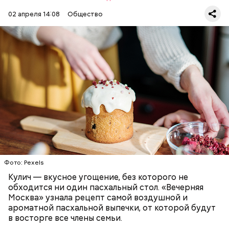
02 апреля 14:08
Общество
Первый необычный рецепт кулича несколько
отличается от классической рецептуры, так как
содержит нестандартную начинку:
ПРАЗДНИКИ
РЕЦЕПТЫ
ПАСХА
Фото: Pexels
Кулич — вкусное угощение, без которого не
обходится ни один пасхальный стол. «Вечерняя
Москва» узнала рецепт самой воздушной и
ароматной пасхальной выпечки, от которой будут
в восторге все члены семьи.