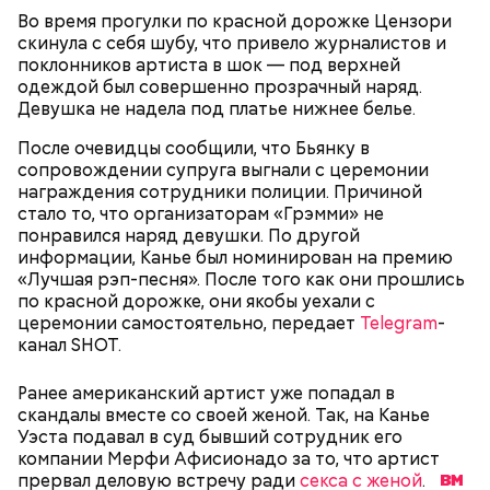
апельсина и, помешивая массу, вливать в нее
Во время прогулки по красной дорожке Цензори
цитрусовый сок.
Оливковое масло — 50 мл.
скинула с себя шубу, что привело журналистов и
В отдельной посуде нужно смешать муку с
Яблочный уксус — 2 ст. ложки.
поклонников артиста в шок — под верхней
разрыхлителем, а потом эти компоненты
Тархун — 1 веточка.
одеждой был совершенно прозрачный наряд.
следует объединить с ранее полученной
Чеснок — 2 зубчика.
Девушка не надела под платье нижнее белье.
масляной основой.
Сахар — 1 ст. ложка.
После объединения и тщательного «микса»
После очевидцы сообщили, что Бьянку в
этих ингредиентов, необходимо добавлять
сопровождении супруга выгнали с церемонии
Способ приготовления
изюм, цукаты, которые вы пожелаете, и снова
награждения сотрудники полиции. Причиной
взбить. Но не миксером, а ложкой или
стало то, что организаторам «Грэмми» не
кухонной лопаткой, чтобы не измельчить
понравился наряд девушки. По другой
сухофрукты.
информации, Канье был номинирован на премию
«Лучшая рэп-песня». После того как они прошлись
по красной дорожке, они якобы уехали с
церемонии самостоятельно, передает
Telegram
-
канал SHOT.
Ранее американский артист уже попадал в
скандалы вместе со своей женой. Так, на Канье
200 граммов сливочного масла;
Уэста подавал в суд бывший сотрудник его
1 стакан сахара;
компании Мерфи Афисионадо за то, что артист
10 граммов ванильного сахара;
прервал деловую встречу ради
секса с женой
.
1/4 чайной ложки соли;
Для заправки: