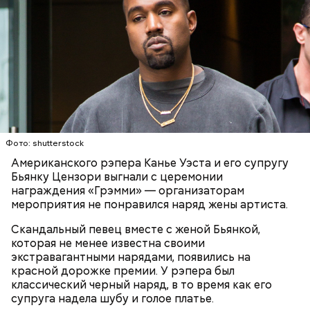
Готовим:
Нужно в течение 10 минут обжарить
перцы на мангале с раскаленными углями. Красный
лук нарезать кольцами и подпечь с двух сторон.
Сливочное масло необходимо немного
Фото: shutterstock
Кабачок и баклажан нарезать крупными кольцами,
растопить и взбить с сахаром, туда же
Американского рэпера Канье Уэста и его супругу
приправить солью и выложить на мангал к перцам.
добавить ванильный сахар и соль. Все эти
Бьянку Цензори выгнали с церемонии
ингредиенты нужно взбивать миксером
награждения «Грэмми» — организаторам
Тесто сразу можно выпекать, ему не нужна
примерно три минуты, пока масло не
мероприятия не понравился наряд жены артиста.
расстойка, предупредил шеф-повар:
побелеет.
Далее по одному следует добавлять в готовую
Скандальный певец вместе с женой Бьянкой,
массу яйца, после чего нужно получившееся
которая не менее известна своими
тесто вновь взбить.
экстравагантными нарядами, появились на
Если технология соблюдается правильно, то
красной дорожке премии. У рэпера был
должен получиться воздушный кремовый
классический черный наряд, в то время как его
сгусток цвета слоновой кости.
супруга надела шубу и голое платье.
Затем в тесто нужно включить цедру