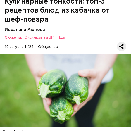
Кулинарные тонкости: топ-3
рецептов блюд из кабачка от
шеф-повара
Иссалина Аюпова
Сюжеты:
Эксклюзивы ВМ
Еда
10 августа 11:28
Общество
Что понадобится:
ЕДА
РЕЦЕПТЫ
Ингредиенты