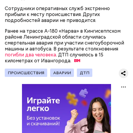
Сотрудники оперативных служб экстренно
прибыли к месту происшествия. Других
подробностей аварии не приводится.
Ранее на трассе А-180 «Нарва» в Кингисеппском
районе Ленинградской области случилась
смертельная авария при участии снегоуборочной
машины и автобуса. В результате столкновения
Молодого человека задержали. На первом же
погибли два человека
. ДТП случилось в 15
допросе он признался, что планировал отравить
километрах от
Ивангорода.
только отчима. Тогда следователи посчитали, что
мотивом преступления была квартира родителей,
ПРОИСШЕСТВИЯ
АВАРИИ
ДТП
которая в случае их смерти перешла бы сыну. Но
спустя несколько дней Миссюра заявил, что ранее
уже травил других людей.