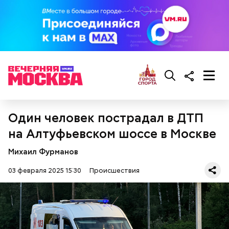
Следующим подопытным стал друг детства
Миссюры Константин. 3 февраля того же года,
когда молодые люди ехали вместе в машине,
подозреваемый угостил приятеля морсом с
этиленгликолем. Через два дня Константин умер в
больнице.
Один человек пострадал в ДТП
на Алтуфьевском шоссе в Москве
Михаил Фурманов
03 февраля 2025 15:30
Происшествия
Первой жертвой Миссюры была его девушка.
Именно на ней молодой человек впервые испытал
химикаты, купленные в интернет-магазине. 13
января 2024 года он подсыпал дихлорэтан в