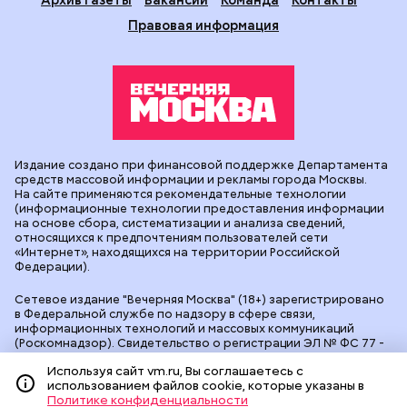
Правовая информация
Издание создано при финансовой поддержке Департамента
средств массовой информации и рекламы города Москвы.
На сайте применяются рекомендательные технологии
(информационные технологии предоставления информации
на основе сбора, систематизации и анализа сведений,
относящихся к предпочтениям пользователей сети
«Интернет», находящихся на территории Российской
Федерации).
Сетевое издание "Вечерняя Москва" (18+) зарегистрировано
в Федеральной службе по надзору в сфере связи,
информационных технологий и массовых коммуникаций
(Роскомнадзор). Свидетельство о регистрации ЭЛ № ФС 77 -
90524 от 09.12.2025. Учредитель: АО "Редакция газеты
Используя сайт vm.ru, Вы соглашаетесь с
"Вечерняя Москва". Главный редактор
vm.ru
: Александр
использованием файлов cookie, которые указаны в
Геннадьевич Глуходедов. Адрес редакции: 127015, г.Москва,
Политике конфиденциальности
Бумажный пр-д, д. 14, стр. 2. Телефон:
+7(499)557-04-24
. Адрес