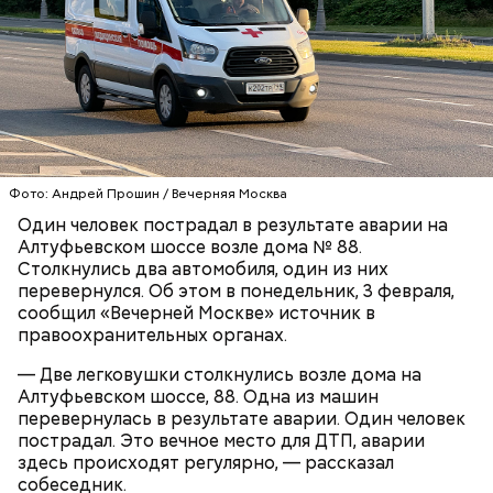
коктейль возлюбленной, отчего у нее случился
инсульт. Девушка неделю
провела в коме
, а после
выписки из больницы узнала, что Миссюра
оформил на нее несколько кредитов.
Фото: Андрей Прошин / Вечерняя Москва
Один человек пострадал в результате аварии на
Алтуфьевском шоссе возле дома № 88.
Столкнулись два автомобиля, один из них
перевернулся. Об этом в понедельник, 3 февраля,
сообщил «Вечерней Москве» источник в
правоохранительных органах.
Кто еще был жертвой Миссюры
— Две легковушки столкнулись возле дома на
Алтуфьевском шоссе, 88. Одна из машин
перевернулась в результате аварии. Один человек
пострадал. Это вечное место для ДТП, аварии
здесь происходят регулярно, — рассказал
собеседник.