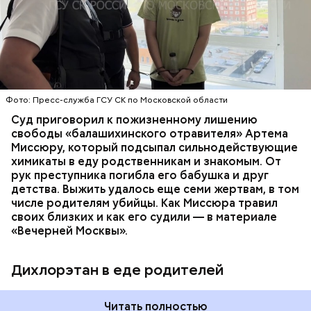
плохое самочувствие. Врачи не смогли поставить
им точный диагноз, после чего анализы
потерпевших направили на экспертизу. В них
ОТРАВЛЕНИЯ
БАЛАШИХА
РОДИТЕЛИ
специалисты обнаружили сильнодействующий
СЛЕДСТВЕННЫЙ КОМИТЕТ
ЭКСПЕРТИЗЫ
химикат дихлорэтан, который не мог попасть в
организм супругов случайно. То же самое вещество
нашли в еде, изъятой из квартиры пострадавших.
Фото: Пресс-служба ГСУ СК по Московской области
Суд приговорил к пожизненному лишению
свободы «балашихинского отравителя» Артема
Миссюру, который подсыпал сильнодействующие
химикаты в еду родственникам и знакомым. От
рук преступника погибла его бабушка и друг
детства. Выжить удалось еще семи жертвам, в том
числе родителям убийцы. Как Миссюра травил
своих близких и как его судили — в материале
«Вечерней Москвы».
Дихлорэтан в еде родителей
Читать полностью