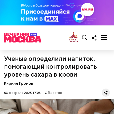
нитратов, которое вызовет головокружение,
гипоксию и ухудшение физического состояния, —
предостерегла Соломатина.
кабачок;
брынза;
растительное масло;
помидоры черри либо грунтовые.
Ученые определили напиток,
помогающий контролировать
уровень сахара в крови
беременным, кормящим женщинам;
Кирилл Громов
людям с ослабленной иммунной системой;
03 февраля 2025 17:03
Общество
пожилым;
детям.