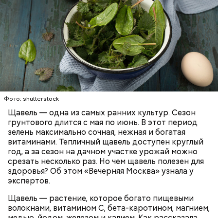
Опасность же щавеля состоит в том, что он
содержит большое количество щавелевой кислоты,
которая может способствовать образованию
Фото: shutterstock
камней в почках, объяснила диетолог.
Щавель — одна из самых ранних культур. Сезон
ЗДОРОВЬЕ
ВРАЧИ
РАСТЕНИЯ
грунтового длится с мая по июнь. В этот период
ПРОДУКТЫ
зелень максимально сочная, нежная и богатая
витаминами. Тепличный щавель доступен круглый
год, а за сезон на дачном участке урожай можно
срезать несколько раз. Но чем щавель полезен для
здоровья? Об этом «Вечерняя Москва» узнала у
экспертов.
Щавель — растение, которое богато пищевыми
волокнами, витамином С, бета-каротином, магнием,
медью, йодом, железом и калием. Как рассказала