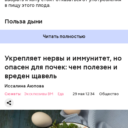
в пищу этого плода.
раз в месяц. В небольших количествах в свежем
виде или припущенном на сковороде.
Польза дыни
Читать полностью
Укрепляет нервы и иммунитет, но
опасен для почек: чем полезен и
— Если человек уже болеет мочекаменной
вреден щавель
болезнью, щавель ему не рекомендуется. При
артрите, гастрите, холецистите, синдроме
Иссалина Аюпова
раздраженного кишечника, язвах и панкреатите
Сюжеты:
Эксклюзивы ВМ
Еда
29 мая 12:34
Общество
продукт тоже лучше исключить из рациона, —
предупредила врач. — Он может привести к
повышению кислотности желудка и раздражать
слизистые оболочки.