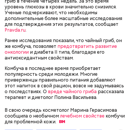
гриб в течение четырех недель. За это время
уровень глюкозы в крови значительно снизился.
Спагетти из кабачков
Ученые подчеркивают, что необходимы
дополнительные более масштабные исследования
для подтверждения этих результатов, сообщает
Pravda.ru
.
— В дыне содержится много сахара, который
Ранее исследования показали, что чайный гриб, он
представлен фруктозой. С одной стороны — это
же комбуча, позволяет
предотвратить развитие
хорошо, потому что дает энергию. Но важно
онкологии
и диабета II типа, благодаря его
помнить, что сладкими дынями не нужно сильно
антиоксидантным свойствам.
увлекаться, так же как и арбузами, людям с
сахарным диабетом и лишним весом, —
Комбуча в последнее время приобретает
подчеркнула доктор.
популярность среди молодежи. Многие
приверженцы правильного питания добавляют
этот напиток в свой рацион, вовсе не задумываясь
о последствиях. О
вреде чайного гриба
рассказала
терапевт и диетолог Полина Васильева.
— Кабачки, порезанные кубиками, нужно легко
В свою очередь косметолог Марина Герасимова
обжарить на сковороде. К ним добавляются зелень
сообщила о необычном
лечебном свойстве
комбучи
петрушки, чеснок, соль и оливковое масло.
для проблемной
кожи.
Получается очень вкусно, — поделился рецептом
Копылов.