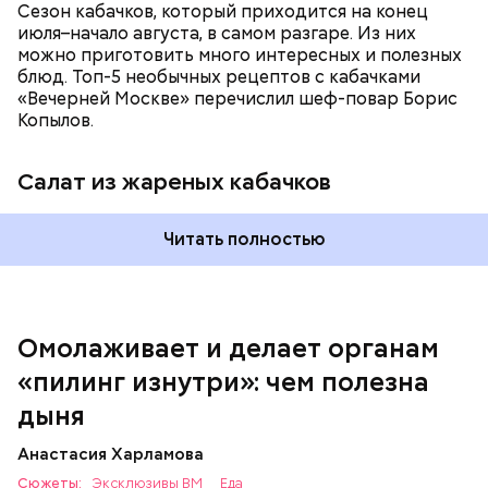
Сезон кабачков, который приходится на конец
июля–начало августа, в самом разгаре. Из них
можно приготовить много интересных и полезных
блюд. Топ-5 необычных рецептов с кабачками
«Вечерней Москве» перечислил шеф-повар Борис
Вред дыни
Копылов.
Салат из жареных кабачков
А врач-эндокринолог Алексей Калинчев рассказал,
что существует множество блюд, где используют
растение.
Читать полностью
кремний — укрепляет кости, зубы, волосы и
ногти и оказывает омолаживающее действие;
витамин С — работает как антиоксидант,
иммуномодулятор, помогает выработке
соединительной ткани, улучшает тургор кожи;
Омолаживает и делает органам
клетчатка — достаточно нежная и забирает
«пилинг изнутри»: чем полезна
излишки холестерина, сахара и соли тяжелых
металлов;
дыня
фолиевая кислота (в большом количестве) —
она необходима беременным женщинам,
Анастасия Харламова
— В момент стресса он держит сосуды под
чтобы формировалась нервная трубка у
Сюжеты:
контролем и контролирует более 300 реакций
Эксклюзивы ВМ
Еда