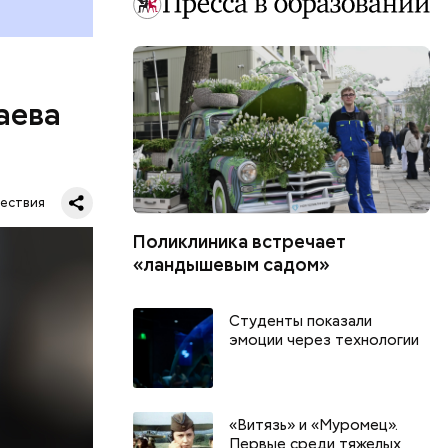
аева
ествия
Поликлиника встречает
«ландышевым садом»
. Во дворе
Студенты показали
ал
эмоции через технологии
ена не
цию и
радавший
«Витязь» и «Муромец».
Первые среди тяжелых