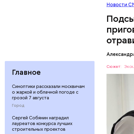
Новости С
Подсы
приго
отрав
Видео: пре
Александр
— Личност
Сюжет:
Экск
Главное
меры к за
Все начал
Республик
больницу 
Синоптики рассказали москвичам
поставить
о жаркой и облачной погоде с
ОТРАВЛЕ
грозой 7 августа
направили
сильнодей
СЛЕДСТВ
Город
организм 
Сергей Собянин наградил
изъятой и
лауреатов конкурса лучших
строительных проектов