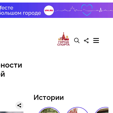
бности
ой
Истории