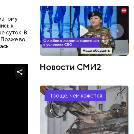
елей,
поэтому
колько
его
ись к
низил.
е суток. В
л
 Позже во
ась
Новости СМИ2
Проще, чем кажется