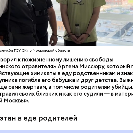
служба ГСУ СК по Московской области
оворил к пожизненному лишению свободы
инского отравителя» Артема Миссюру, который 
ствующие химикаты в еду родственникам и знак
упника погибла его бабушка и друг детства. Выж
у факту СК возбудил
уголовное дело
по двум ста
ще семи жертвам, в том числе родителям убийцы.
» и «Незаконный оборот оружия». Расследование
равил своих близких и как его судили — в матер
го дела
взял на контроль
председатель Следствен
й Москвы».
России Александр Бастрыкин.
этан в еде родителей