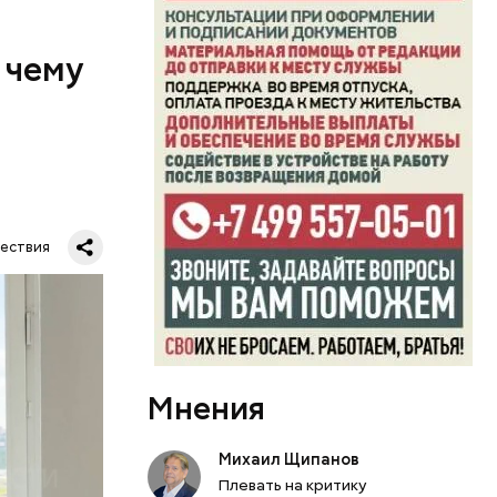
 чему
маются
ествия
ссии
по
тную
гли
ших
пасть в
Мнения
еде,
Михаил Щипанов
Плевать на критику