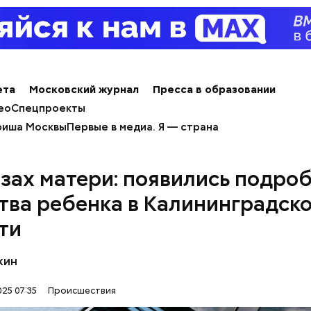
ета
Московский журнал
Пресса в образовании
ео
Спецпроекты
иша Москвы
Первые в медиа. Я — страна
азах матери: появились подро
тва ребенка в Калининградск
ти
кин
е был жертвой Миссюры
25 07:35
Происшествия