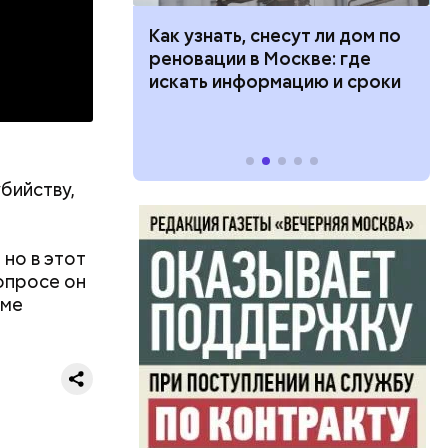
ут ли дом по
Как предотвратить развитие
или
кве: где
диабета
ий сын
цию и сроки
артиру
вленную
аться
 объявлен
 этого,
бийству,
и
 но в этот
допросе он
ecause the
еме