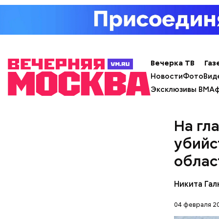
Вечерка ТВ
Газ
Новости
Фото
Вид
Эксклюзивы ВМ
Аф
На гл
убийс
облас
Никита Гал
Кто ещ
04 февраля 20