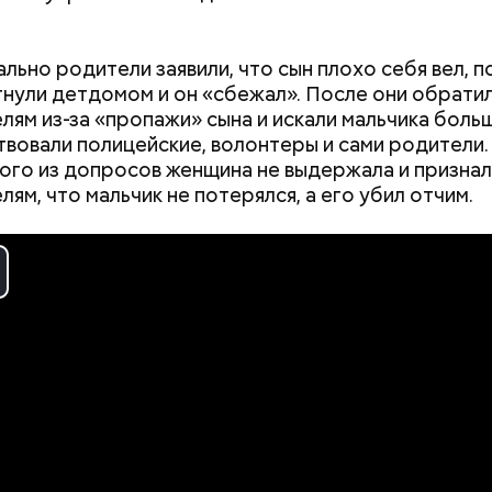
ровал отравить только отчима. Тогда следователи
, что мотивом преступления была квартира родит
льно родители заявили, что сын плохо себя вел, 
 случае их смерти перешла бы сыну. Но спустя нес
м
СМИ
, подозрение следователей пало на 18-летн
гнули детдомом и он «сбежал». После они обратил
юра заявил, что ранее уже травил других людей.
 бойца, которого Мутаев месяцем ранее избил и у
лям из-за «пропажи» сына и искали мальчика больш
ается, что таким образом молодой человек реши
твовали полицейские, волонтеры и сами родители.
.
ого из допросов женщина не выдержала и признал
ям, что мальчик не потерялся, а его убил отчим.
ay
deo