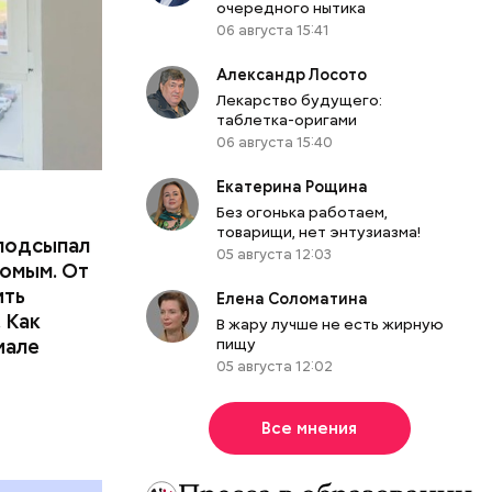
очередного нытика
06 августа 15:41
Александр Лосото
Лекарство будущего:
таблетка-оригами
06 августа 15:40
Екатерина Рощина
Без огонька работаем,
товарищи, нет энтузиазма!
подсыпал
05 августа 12:03
омым. От
ить
Елена Соломатина
тьям:
 Как
В жару лучше не есть жирную
иале
пищу
ного
05 августа 12:02
Все мнения