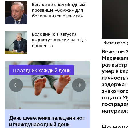
Беглов не счел обидным
прозвище «бомжи» для
болельщиков «Зенита»
Володин: с 1 августа
вырастут пенсии на 17,3
Фото: t.me/fig
процента
Вечером 3
Махачкал
раз выстр
Праздник каждый день
умер в ка
личность 
задержан.
знакомого
года на М
пострадал
материал
День разглядывания
День качания
горизонта и День пьяного
День шампан
Не мен