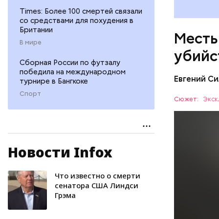
Times: Более 100 смертей связали
со средствами для похудения в
Британии
Месть
В мире
убийс
Сборная России по футзалу
победила на международном
Евгений Си
турнире в Бангкоке
Спорт
Сюжет:
Экск
Новости Infox
Вечером 3
жилого до
неизвестн
Что известно о смерти
СПОРТ
менее сем
сенатора США Линдси
Грэма
скорую по
РЕСПУБЛИ
умер по пу