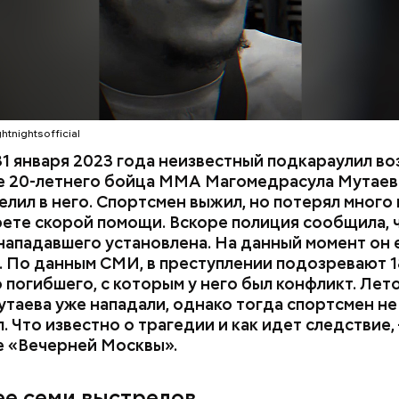
htnightsofficial
1 января 2023 года неизвестный подкараулил во
е 20-летнего бойца ММА Магомедрасула Мутаева
елил в него. Спортсмен выжил, но потерял много 
рете скорой помощи. Вскоре полиция сообщила, 
нападавшего установлена. На данный момент он 
 По данным СМИ, в преступлении подозревают 1
 погибшего, с которым у него был конфликт. Лет
утаева уже нападали, однако тогда спортсмен не
. Что известно о трагедии и как идет следствие,
е «Вечерней Москвы».
 на качелях и
День арбуза и День поцелуев
ского: какие
с зеркалом: какие праздники
ее семи выстрелов