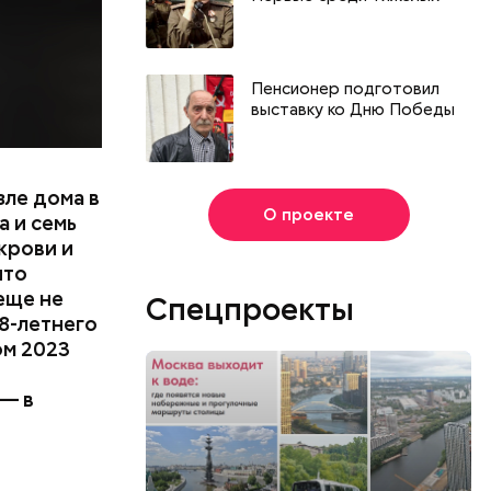
Пенсионер подготовил
выставку ко Дню Победы
зле дома в
О проекте
 и семь
крови и
что
еще не
Спецпроекты
8-летнего
ом 2023
 — в
День собирания звезд и
Международный день