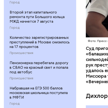
Город
Второй этап капитального
ремонта пути Большого кольца
МЖД начнется 7 августа
Город
Количество зарегистрированных
Фото: Пресс-
преступлений в Москве снизилось
на 17 процентов
Суд приг
«балаших
Происшествия
сильнодей
Пенсионерка перебегала дорогу
рук прест
в СВАО на красный свет и попала
По данном
удалось е
под автобус
«Убийство
Миссюра т
Происшествия
уголовно
«Вечерне
комитета 
Набравшая на ЕГЭ 500 баллов
московская школьница поступила
Дихлор
в МФТИ
Город