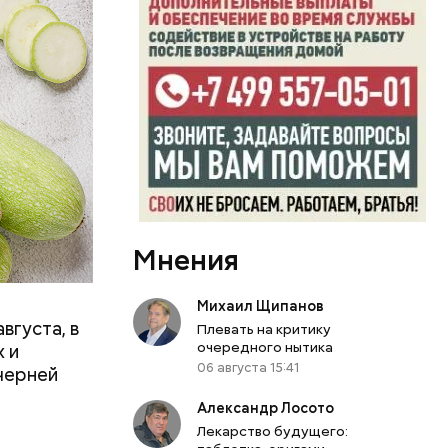
вает
р,
Мнения
ргор
Михаил Щипанов
вгуста, в
Плевать на критику
дима
очередного нытика
 и
06 августа 15:41
убка у
черней
овня
Александр Лосото
 в
Лекарство будущего:
развитие