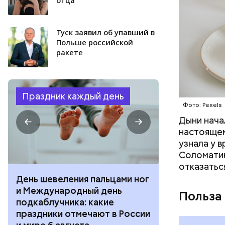
Туск заявил об упавший в
Польше российской
ракете
Праздник каждый день
Фото: Pexels
Дыни начал
настоящем
узнала у 
Соломатин
отказатьс
День шевеления пальцами ног
День разгля
и Международный день
горизонта и 
Польза
подкаблучника: какие
курсанта: ка
праздники отмечают в России
отмечают в Р