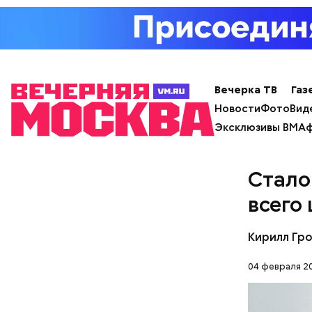
с сахар
лишним 
Спагет
Вечерка ТВ
Газ
Новости
Фото
Вид
Эксклюзивы ВМ
Аф
Стало
всего
Кирилл Гр
04 февраля 20