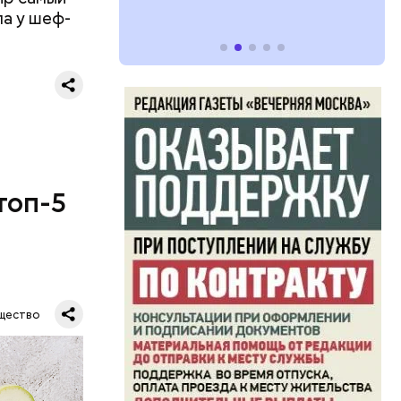
ла у шеф-
топ-5
щество