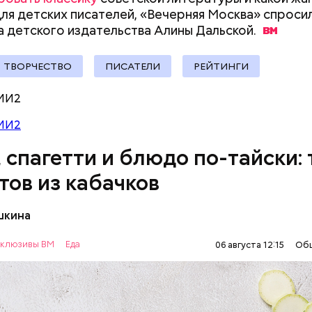
документы
ля детских писателей, «Вечерняя Москва» спроси
ыни
 детского издательства Алины
Дальской.
ТВОРЧЕСТВО
ПИСАТЕЛИ
РЕЙТИНГИ
МИ2
МИ2
, спагетти и блюдо по-тайски: 
тов из кабачков
шкина
нты:
клюзивы ВМ
Еда
06 августа 12:15
Об
ОВОЩИ
РЕЦЕПТЫ