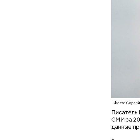
— Кабачки
Однако ди
сковороде
полезна. 
оливковое
Копылов.
Фото: Сергей
Писатель 
СМИ за 20
данные пр