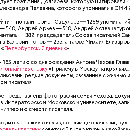
едует поэт Анна Долгарева, которую цитировали 4
Александра Пелевина, которого упоминали в СМИ 
ейтинг попали Герман Садулаев — 1289 упоминаний
— 540, Андрей Арьев — 510, Андрей Аствацатуров
енталь — 382, председатель Союза писателей Сан
а Валерий Попов — 255, а также Михаил Елизаров
 «
Петербургский дневник
».
;
а;
 к 165-летию со дня рождения Антона Чехова Глав
л онлайн-выставку
«Прилечу в Москву на крыльях…
ое масло;
ликованы редкие документы, связанные с жизнью 
erstock
ом писателя.
ке представлены фотографии семьи Чехова, доку
 в Императорском Московском университете, запи
Книппер и о смерти писателя.
Как поменять батареи дома и
Как получить до
не получить штраф
рублей от госу
трудной ситуац
ходится сталкиваться издателям детских книг, нуж
претендовать и
ровать классику
советской литературы и какой жа