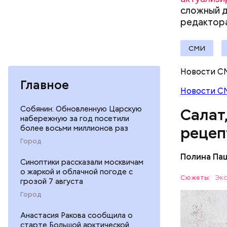
сложный д
Вред д
редактора
СМИ
Новости С
Главное
Новости С
Собянин: Обновленную Царскую
Салат
набережную за год посетили
более восьми миллионов раз
рецеп
Город
Полина Па
Синоптики рассказали москвичам
Ингредие
о жаркой и облачной погоде с
Сюжеты:
Экс
грозой 7 августа
ЕДА
Город
Анастасия Ракова сообщила о
старте Большой арктической