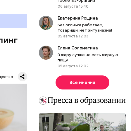
таблетка-оригами
06 августа 15:40
е
ня
Екатерина Рощина
органов.
Без огонька работаем,
товарищи, нет энтузиазма!
ет;
05 августа 12:03
линг
рживают
Елена Соломатина
В жару лучше не есть жирную
пищу
05 августа 12:02
ся.
му
щество
ь,
Все мнения
и и