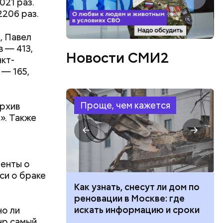
021 раз.
2206 раз.
, Павел
 — 413,
Новости СМИ2
кт-
 — 165,
Проще, чем кажется
архив
». Также
и
менты о
си о браке
 100 тысяч
Как узнать, снесут ли дом по
дарства при
реновации в Москве: где
ии: кто может
искать информацию и сроки
но ли
 какие нужны
нр самый