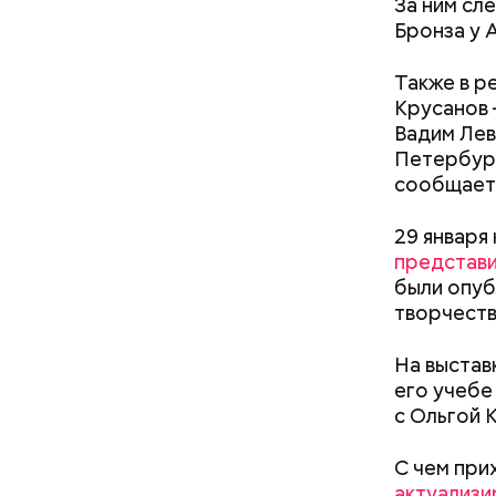
За ним сл
Бронза у 
Также в р
Крусанов 
Вадим Лев
Петербург
сообщает
кабачок
петрушк
29 января
чеснок;
представи
оливков
были опуб
соль.
Фото: Shutt
творчеств
На выстав
его учебе
с Ольгой 
С чем при
актуализи