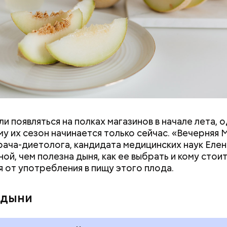
и появляться на полках магазинов в начале лета, о
у их сезон начинается только сейчас. «Вечерняя 
врача-диетолога, кандидата медицинских наук Еле
ой, чем полезна дыня, как ее выбрать и кому стои
я от употребления в пищу этого плода.
дывания
День качания на качелях и
День пьяного
День шампанского: какие
 дыни
кие праздники
праздники отмечают в Росси
оссии и мире 5
и мире 4 августа