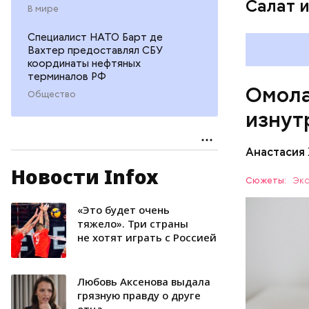
Салат 
ряда оп
В мире
бета-ка
Cпециалист НАТО Барт де
иммунит
Вахтер предоставлял СБУ
«делает
координаты нефтяных
А еще и
терминалов РФ
Омола
лютеин 
Общество
наше зр
изнут
калий —
сердечн
Анастасия
давлени
магний 
Новости Infox
Дыня соде
Сюжеты:
Экс
организму
рассказал
«Это будет очень
ЗДОРОВЬ
минералам
тяжело». Три страны
не хотят играть с Россией
ФРУКТЫ
Любовь Аксенова выдала
грязную правду о друге
отца