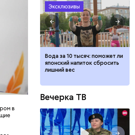
Эксклюзивы
ть
ь и
 людям:
ецептом
ка: какие
Вода за 10 тысяч: поможет ли
жатся в
японский напиток сбросить
 ли ее есть
лишний вес
Вечерка ТВ
ром в
ющие