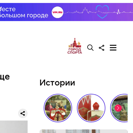
аще
Истории