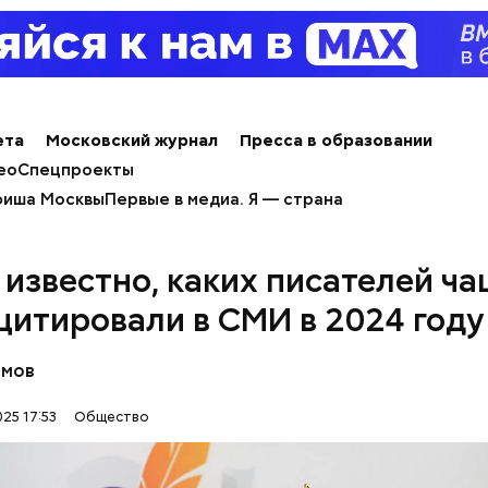
ным диабетом;
весом.
ти из кабачков
ета
Московский журнал
Пресса в образовании
ео
Спецпроекты
иша Москвы
Первые в медиа. Я — страна
 известно, каких писателей ч
 цитировали в СМИ в 2024 году
омов
25 17:53
Общество