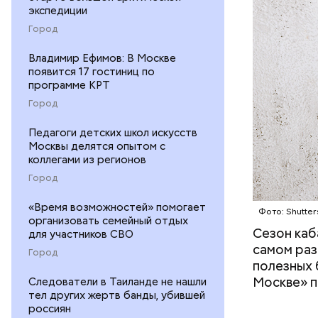
экспедиции
Город
Владимир Ефимов: В Москве
появится 17 гостиниц по
— В момен
программе КРТ
контролир
Город
положител
предотвра
кремний
Педагоги детских школ искусств
Москвы делятся опытом с
омолаж
коллегами из регионов
витамин
Город
помогае
кожи;
«Время возможностей» помогает
Фото: Shutter
клетчат
организовать семейный отдых
холесте
Сезон каб
для участников СВО
фолиева
самом раз
Город
беремен
полезных 
плода. 
Москве» п
Следователи в Таиланде не нашли
гомоцис
тел других жертв банды, убившей
россиян
организ