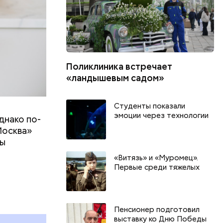
Поликлиника встречает
«ландышевым садом»
Студенты показали
эмоции через технологии
днако по-
Москва»
ны
т
«Витязь» и «Муромец».
Первые среди тяжелых
День арбуза и День поцелуев
День собира
с зеркалом: какие праздники
Международ
и
отмечают в России и мире 3
холостяка: 
Пенсионер подготовил
августа
отмечают в 
выставку ко Дню Победы