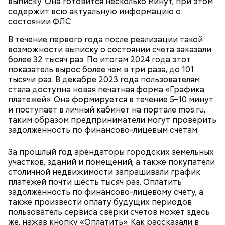
выписку. Она готовится несколько минут, при этом
удивит новая экранизация
экранизации «Мастера и
более 219 гектаров. По нему приятно совершить
содержит всю актуальную информацию о
«Мастера и Маргариты»
Маргариты»
неспешную прогулку в окружении цветущих клумб
состоянии ФЛС.
или провести время более активно. Например,
покататься на велосипедах или самокатах по
В течение первого года после реализации такой
набережной Москвы-реки.
возможности выписку о состоянии счета заказали
более 32 тысяч раз. По итогам 2024 года этот
показатель вырос более чем в три раза, до 101
тысячи раз. В декабре 2023 года пользователям
стала доступна новая печатная форма «Графика
платежей». Она формируется в течение 5–10 минут
и поступает в личный кабинет на портале mos.ru,
таким образом предприниматели могут проверить
задолженность по финансово-лицевым счетам.
Фото: Shutterstock
За прошлый год арендаторы городских земельных
Небольшой деревянный дом построили в начале
участков, зданий и помещений, а также покупатели
XIX века, предположительно, в 1830 годах. В здании
столичной недвижимости запрашивали график
— Маршрут затрагивает востребованные улицы
есть полуподвальный этаж, который обустроен
Парк Горького
платежей почти шесть тысяч раз. Оплатить
районов. Таким образом, жители разных районов
под жилое помещение.
задолженность по финансово-лицевому счету, а
смогут как отдыхать, так и ездить по делам по
Топ-10 милых зверят, которые
Более 40 тысяч пассажиров
также произвести оплату будущих периодов
реализованным велополосам и велодорожкам.
появились на свет в Московском
теплоходов принял Северный
пользователь сервиса сверки счетов может здесь
зоопарке
речной вокзал в июне
же, нажав кнопку «Оплатить». Как рассказали в