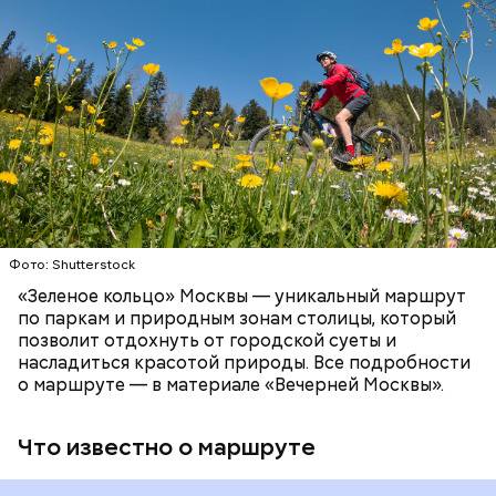
Сейчас на Патриарших прудах стоит знак с
зоопарков Ярославля, Ростова-на-Дону,
веломаршрут «Зеленое кольцо» соединит зеленые
изображением силуэтов Воланда, Коровьева и
Новосибирска и Красноярска.
зоны, метро, МЦД и МЦК по всей Москве.
Бегемота, который предостерегает от разговоров
Протяженность такого маршрута составит 120
с незнакомцами.
километров:
СПОРТ
ОТДЫХ
ВЕЛОСИПЕДЫ
САМОКАТЫ
МОСКВА
Фото: Shutterstock
Патриаршие пруды
«Зеленое кольцо» Москвы — уникальный маршрут
по паркам и природным зонам столицы, который
позволит отдохнуть от городской суеты и
насладиться красотой природы. Все подробности
Московский зоопарк
о маршруте — в материале «Вечерней Москвы».
Что известно о маршруте