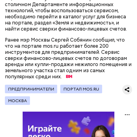
столичном Департаменте информационных
технологий, чтобы воспользоваться сервисом,
необходимо перейти в каталог услуг для бизнеса
на портале, раздел «Земля и недвижимость», и
найти сервис сверки финансово-лицевых счетов.
Ранее мэр Москвы Сергей Собянин сообщил, что
что на портале mos.ru работает более 200
Существуют несколько версий, какой именно дом
инструментов для предпринимателей. Сервис
стал прототипом жилища Мастера. Но согласно
сверки финансово-лицевых счетов по договорам
самой популярной — это подвал дома № 9, что в
аренды или купли-продажи нежилого помещения и
Мансуровском переулке. Здесь жили друзья
земельного участка стал одним из самых
Булгакова — братья Топлениновы. Писатель часто
Символом Московского зоопарка является дикий
популярных среди них.
приходил к ним в гости и работал над «Мастером и
кот — манул Тимофей. С ним можно даже немного
В настоящее время велоинфраструктура «Зеленого
Маргаритой».
поиграть, конечно же, за защитным стеклом.
кольца» реализована в пяти округах города,
ПРЕДПРИНИМАТЕЛИ
ПОРТАЛ MOS.RU
Однако оно не мешает котику весело резвиться с
подчеркнули в ЦОДД:
гостями зоопарка.
МОСКВА