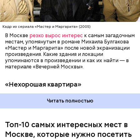
1924-й. Он называл ее «гнусной комнатой в гнусном
усыпальница всем известного вождя советского
доме», потому что в доме постоянно происходили
народа Владимира Ильича Ленина. Он находится в
перебои с электричеством, протекал потолок, за
самом центре Красной площади. Более того,
стенкой ругались соседи. Именно поэтому она
мавзолей Ленина является одним из важных
стала прототипом «нехорошей квартиры», где жил
объектов, охраняемых ЮНЕСКО.
Кадр из сериала «Мастер и Маргарита» (2005)
Воланд со своей свитой, где прошел бал Сатаны.
В Москве
резко вырос интерес
к самым загадочным
местам, упомянутым в романе Михаила Булгакова
«Мастер и Маргарита» после новой экранизации
произведения. Какие здания и локации
упоминаются в произведении и как их найти — в
материале «Вечерней Москвы».
«Нехорошая квартира»
Читать полностью
Мавзолей
Топ-10 самых интересных мест в
Москве, которые нужно посетить