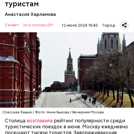
туристам
Анастасия Харламова
Сюжет:
Эксклюзивы ВМ
12 июля 2024 16:40
Город
Красная площадь считается главной
достопримечательностью столицы. Все туристы в
первую очередь стремятся именно сюда, чтобы
увидеть Московский Кремль, Собор Василия
Блаженного и Мавзолей. Красная площадь — это
ОТДЫХ
МОСКВА
ТУРИЗМ
символ не только столицы, но и России. С ней
связана огромная часть истории нашей страны. В
1990 году комплекс Московского Кремля и Красной
площади были включены в состав списка
Всемирного культурного наследия ЮНЕСКО.
Спасская башня / Фото: Анна Быкова / Вечерняя Москва
Столица
возглавила
рейтинг популярности среди
туристических поездок в июне. Москву ежедневно
посещают тысячи туристов. Завораживающие