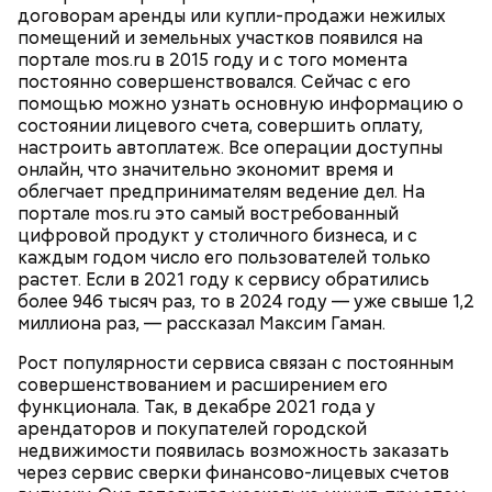
договорам аренды или купли-продажи нежилых
впервые увидел Маргариту с букетом мимоз в
помещений и земельных участков появился на
руках. Именно здесь в доме № 10, где было
портале mos.ru в 2015 году и с того момента
московское отделение газеты «Накануне», работал
постоянно совершенствовался. Сейчас с его
Михаил Булгаков. Кстати, этот дом упоминается в
помощью можно узнать основную информацию о
сборнике писателя «Дьяволиада» и очерке «Сорок
состоянии лицевого счета, совершить оплату,
сороков».
Современный парк делится на четыре части:
настроить автоплатеж. Все операции доступны
Партер, «Музеон», Нескучный сад и Воробьевы
онлайн, что значительно экономит время и
горы. В Партере часто проводят фестивали или
облегчает предпринимателям ведение дел. На
концерты, отмечают День города, День Победы, а
портале mos.ru это самый востребованный
зимой заливают каток.
цифровой продукт у столичного бизнеса, и с
каждым годом число его пользователей только
растет. Если в 2021 году к сервису обратились
более 946 тысяч раз, то в 2024 году — уже свыше 1,2
миллиона раз, — рассказал Максим Гаман.
Где проходит
Рост популярности сервиса связан с постоянным
совершенствованием и расширением его
функционала. Так, в декабре 2021 года у
арендаторов и покупателей городской
Большой Гнездниковский переулок
Парк Горького заслуженно называют главным
недвижимости появилась возможность заказать
парком страны, ведь это одно из самых любимых
«Кинематографическая лужа»:
через сервис сверки финансово-лицевых счетов
Метароман не для всех: чем
мест москвичей. Огромный комплекс занимает
булгаковед — о новой