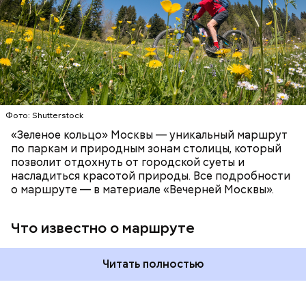
километров:
СПОРТ
ОТДЫХ
ВЕЛОСИПЕДЫ
САМОКАТЫ
МОСКВА
Фото: Shutterstock
Патриаршие пруды
«Зеленое кольцо» Москвы — уникальный маршрут
по паркам и природным зонам столицы, который
позволит отдохнуть от городской суеты и
насладиться красотой природы. Все подробности
Московский зоопарк
о маршруте — в материале «Вечерней Москвы».
Что известно о маршруте
Читать полностью