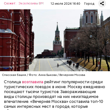
Сюжет:
Эксклюзивы ВМ
12 июля 2024 16:40
Город
Красная площадь считается главной
достопримечательностью столицы. Все туристы в
первую очередь стремятся именно сюда, чтобы
увидеть Московский Кремль, Собор Василия
Блаженного и Мавзолей. Красная площадь — это
ОТДЫХ
МОСКВА
ТУРИЗМ
символ не только столицы, но и России. С ней
связана огромная часть истории нашей страны. В
1990 году комплекс Московского Кремля и Красной
площади были включены в состав списка
Всемирного культурного наследия ЮНЕСКО.
Спасская башня / Фото: Анна Быкова / Вечерняя Москва
Столица
возглавила
рейтинг популярности среди
туристических поездок в июне. Москву ежедневно
посещают тысячи туристов. Завораживающие
виды столицы производят на них неизгладимое
впечатление. «Вечерняя Москва» составила топ-10
самых интересных мест в городе, которые