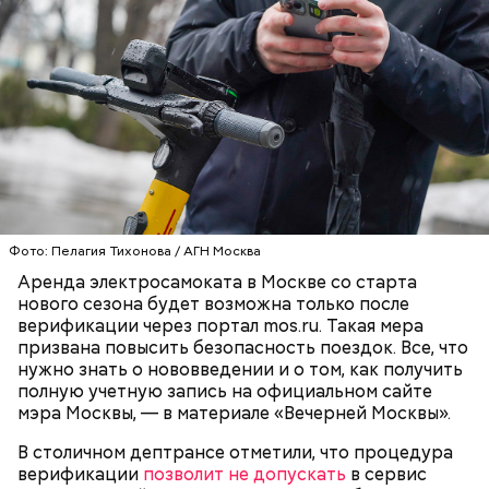
Сегодня здесь располагается Литературный
институт имени Максима Горького.
Карта маршрута
Фото: Пелагия Тихонова / АГН Москва
Аренда электросамоката в Москве со старта
Дом Грибоедова
нового сезона будет возможна только после
Фото: Пресс-служба ЦОДД
На Воробьевых горах расположилась лучшая
верификации через портал mos.ru. Такая мера
Ботанический сад РАН;
смотровая площадка столицы. А в музее
призвана повысить безопасность поездок. Все, что
ВДНХ;
скульптуры «Музеон» находится более 1000
нужно знать о нововведении и о том, как получить
Лосиный Остров;
скульптур под открытым небом.
полную учетную запись на официальном сайте
Измайловский парк;
мэра Москвы, — в материале «Вечерней Москвы».
Кемеровский лесопарк;
Парк Кузьминки;
В столичном дептрансе отметили, что процедура
Парк 850-летия Москвы;
верификации
позволит не допускать
в сервис