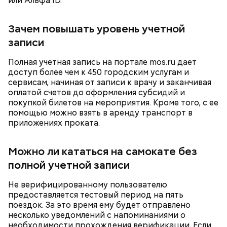
или Альфа ID.
покататься на велосипедах или самокатах по
набережной Москвы-реки.
Зачем повышать уровень учетной
записи
Полная учетная запись на портале mos.ru дает
доступ более чем к 450 городским услугам и
сервисам, начиная от записи к врачу и заканчивая
оплатой счетов до оформления субсидий и
Фото: Shutterstock
покупкой билетов на мероприятия. Кроме того, с ее
помощью можно взять в аренду транспорт в
Небольшой деревянный дом построили в начале
приложениях проката.
XIX века, предположительно, в 1830 годах. В здании
— Маршрут затрагивает востребованные улицы
есть полуподвальный этаж, который обустроен
Парк Горького
Можно ли кататься на самокате без
районов. Таким образом, жители разных районов
под жилое помещение.
смогут как отдыхать, так и ездить по делам по
полной учетной записи
Топ-10 милых зверят, которые
Более 40 тысяч пассажиров
реализованным велополосам и велодорожкам.
появились на свет в Московском
теплоходов принял Северный
зоопарке
речной вокзал в июне
Не верифицированному пользователю
предоставляется тестовый период на пять
поездок. За это время ему будет отправлено
несколько уведомлений с напоминаниями о
необходимости прохождения верификации. Если