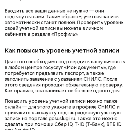
Михаил Булгаков. Кстати, этот дом упоминается в
сборнике писателя «Дьяволиада» и очерке «Сорок
Вводить все ваши данные не нужно — они
сороков».
подтянутся сами. Таким образом, учетная запись
Современный парк делится на четыре части:
автоматически станет полной. Проверить уровень
Партер, «Музеон», Нескучный сад и Воробьевы
своей учетной записи вы можете в личном
горы. В Партере часто проводят фестивали или
кабинете в разделе «Профиль».
концерты, отмечают День города, День Победы, а
зимой заливают каток.
Как повысить уровень учетной записи
Для этого необходимо подтвердить вашу личность
Где проходит
в любом центре госуслуг «Мои документы», где
потребуется предъявить паспорт, а также
заполнить заявление с указанием СНИЛС. После
этого сведения проходят обязательную проверку.
Как правило, она занимает не больше одного дня.
Большой Гнездниковский переулок
Парк Горького заслуженно называют главным
Повысить уровень учетной записи можно также
парком страны, ведь это одно из самых любимых
«Кинематографическая лужа»:
Метароман не для всех: чем
онлайн — для этого укажите в профиле СНИЛС и
мест москвичей. Огромный комплекс занимает
булгаковед — о новой
удивит новая экранизация
привяжите к аккаунту подтвержденную учетную
экранизации «Мастера и
более 219 гектаров. По нему приятно совершить
«Мастера и Маргариты»
запись на портале gosuslugi.ru. Также это можно
Маргариты»
неспешную прогулку в окружении цветущих клумб
сделать при помощи Сбер ID, T-ID (T-Банк), ВТБ ID
или провести время более активно. Например,