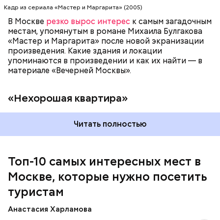
стала прототипом «нехорошей квартиры», где жил
объектов, охраняемых ЮНЕСКО.
Кадр из сериала «Мастер и Маргарита» (2005)
Воланд со своей свитой, где прошел бал Сатаны.
В Москве
резко вырос интерес
к самым загадочным
местам, упомянутым в романе Михаила Булгакова
«Мастер и Маргарита» после новой экранизации
произведения. Какие здания и локации
упоминаются в произведении и как их найти — в
материале «Вечерней Москвы».
«Нехорошая квартира»
Читать полностью
Мавзолей
Топ-10 самых интересных мест в
Москве, которые нужно посетить
туристам
Анастасия Харламова