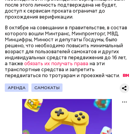
после этого личность подтверждена не будет,
доступ к сервисам проката ограничат до
прохождения верификации.
Существуют несколько версий, какой именно дом
В октябре на совещании в правительстве, в состав
стал прототипом жилища Мастера. Но согласно
которого вошли Минтранс, Минпромторг, МВД,
самой популярной — это подвал дома № 9, что в
Минцифры, Минюст и депутаты Госдумы, было
Мансуровском переулке. Здесь жили друзья
решено, что необходимо повысить минимальный
Булгакова — братья Топлениновы. Писатель часто
возраст для пользователей самокатов и других
Символом Московского зоопарка является дикий
приходил к ним в гости и работал над «Мастером и
индивидуальных средств передвижения до 16 лет,
кот — манул Тимофей. С ним можно даже немного
В настоящее время велоинфраструктура «Зеленого
Маргаритой».
а также
обязать их получать права
на эти
поиграть, конечно же, за защитным стеклом.
кольца» реализована в пяти округах города,
транспортные средства и запретить
Однако оно не мешает котику весело резвиться с
подчеркнули в ЦОДД:
передвигаться по тротуарам и проезжей
части.
гостями зоопарка.
АРЕНДА
САМОКАТЫ
В коллекции Московского зоопарка насчитывается