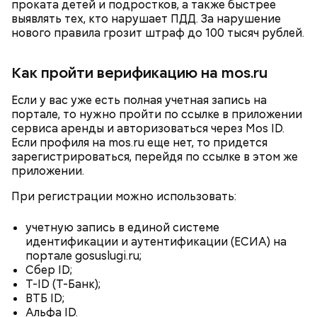
Братеевскую пойму;
проката детей и подростков, а также быстрее
Борисовские пруды;
выявлять тех, кто нарушает ПДД. За нарушение
Царицыно;
нового правила грозит штраф до 100 тысяч рублей.
Битцевский лес;
Теплый Стан;
Исследователи считают, что в Большом
Как пройти верификацию на mos.ru
Парк победы;
Гнездниковском переулке Михаил Булгаков
Долину реки Сетунь;
впервые увидел Елену Шиловскую. Она была его
Если у вас уже есть полная учетная запись на
Парк Фили;
третьей женой и хранительницей литературного
портале, то нужно пройти по ссылке в приложении
Парк Покровское-Стрешнево;
наследия писателя. Они познакомились в доме №
Историческая часть парка — Нескучный сад —
сервиса аренды и авторизоваться через Mos ID.
Тимирязевский парк.
10, когда были в гостях у общих друзей. Они сразу
является памятником садово-паркового искусства.
Если профиля на mos.ru еще нет, то придется
влюбились друг в друга, несмотря на то, что оба на
Здесь можно погулять в тени многовековых
зарегистрироваться, перейдя по ссылке в этом же
тот момент состояли в браке.
деревьев, покормить уток в пруду или провести
приложении.
романтическое свидание.
Маршрут зеленого кольца проходит через:
При регистрации можно использовать:
учетную запись в единой системе
идентификации и аутентификации (ЕСИА) на
портале gosuslugi.ru;
В Большом Гнездниковском переулке Мастер
Сбер ID;
впервые увидел Маргариту с букетом мимоз в
T-ID (T-Банк);
руках. Именно здесь в доме № 10, где было
ВТБ ID;
московское отделение газеты «Накануне», работал
Альфа ID.