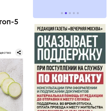
топ-5
щество