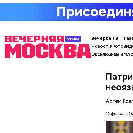
Вечерка ТВ
Газ
Новости
Фото
Вид
Эксклюзивы ВМ
Аф
Патри
неояз
Артем Коз
12 февраля 20
— Кабачки