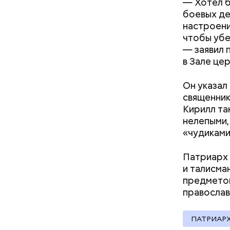
— Хотел б
боевых де
кабачок
настроени
петрушк
чтобы убе
чеснок;
— заявил 
оливков
в Зале це
соль.
Фото: Shutt
Он указал
священник
Кирилл та
нелепыми,
«чудиками
Патриарх 
и талисма
Вред д
предметов
православ
ПАТРИАРХ