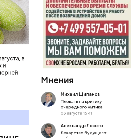
вает
р,
ргор
вгуста, в
дима
 и
убка у
черней
Мнения
овня
 в
развитие
Михаил Щипанов
Плевать на критику
е
очередного нытика
ня
06 августа 15:41
органов.
Александр Лосото
ет;
Лекарство будущего:
линг
рживают