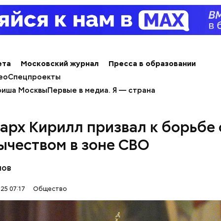
ета
Московский журнал
Пресса в образовании
ео
Спецпроекты
иша Москвы
Первые в медиа. Я — страна
арх Кирилл призвал к борьбе 
ычеством в зоне СВО
лов
25 07:17
Общество
, порезанные кубиками, нужно легко обжарить на