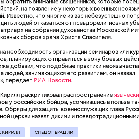
ы обратить внимание священников, которые посе
йствий, на появление у некоторых военных неоязы
;
й. Известно, что многие из вас небезуспешно пот
а;
дить людей отказаться от псевдорелигиозных уб
патриарх на собрании духовенства Московской м
ое масло;
рковных сборов храма Христа Спасителя.
erstock
 на необходимость организации семинаров или ку
ов, планирующих отправиться в зону боевых дейст
кже добавил, что подобные практики неоязычеств
 а людей, занимающихся его развитием, он назвал
», передает
РИА Новости
.
Кирилл раскритиковал распространение
языческ
нов у российских бойцов, усомнившись в пользе та
ыни
. Обряды для защиты военнослужащих глава Русс
ной церкви назвал дикими и
псевдотрадиционными
Как поменять батареи дома и
Как получить до
не получить штраф
рублей от госу
трудной ситуац
 КИРИЛЛ
СПЕЦОПЕРАЦИИ
претендовать и