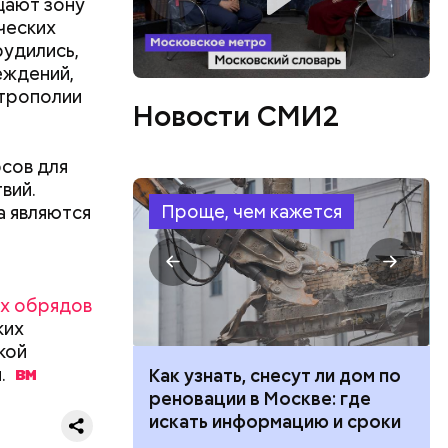
щают зону
ческих
рудились,
еждений,
итрополии
Новости СМИ2
рсов для
вий.
Проще, чем кажется
а являются
их обрядов
ких
кой
.
 100 тысяч
Как узнать, снесут ли дом по
дарства при
реновации в Москве: где
ии: кто может
искать информацию и сроки
 какие нужны