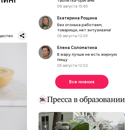
таблетка-оригами
06 августа 15:40
Екатерина Рощина
Без огонька работаем,
товарищи, нет энтузиазма!
ся.
му
05 августа 12:03
щество
ь,
и и
Елена Соломатина
В жару лучше не есть жирную
пищу
05 августа 12:02
Все мнения