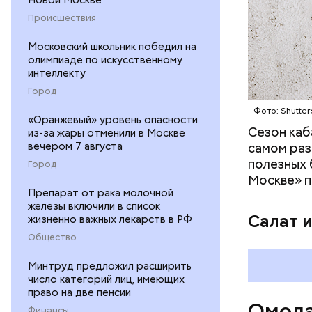
положител
Происшествия
предотвра
кремний
Московский школьник победил на
омолаж
олимпиаде по искусственному
витамин
интеллекту
помогае
Город
кожи;
Фото: Shutter
клетчат
«Оранжевый» уровень опасности
холесте
Сезон каб
из-за жары отменили в Москве
фолиева
вечером 7 августа
самом раз
беремен
полезных 
Город
плода. 
Москве» п
гомоцис
Препарат от рака молочной
железы включили в список
организ
Салат 
жизненно важных лекарств в РФ
ряда оп
Общество
бета-ка
иммунит
Минтруд предложил расширить
«делает
число категорий лиц, имеющих
А еще и
право на две пенсии
Омола
лютеин 
Финансы