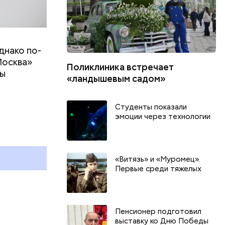
днако по-
Москва»
Поликлиника встречает
ны
«ландышевым садом»
т
Студенты показали
День качания на качелях и
Всемирный д
эмоции через технологии
День шампанского: какие
Международ
праздники отмечают в России
бесконечнос
и мире 4 августа
праздники о
и мире 8 авг
«Витязь» и «Муромец».
Первые среди тяжелых
Пенсионер подготовил
выставку ко Дню Победы