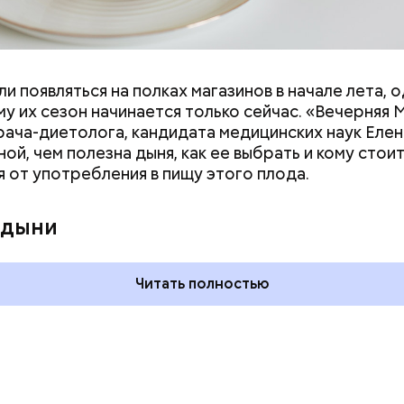
и появляться на полках магазинов в начале лета, о
у их сезон начинается только сейчас. «Вечерняя 
врача-диетолога, кандидата медицинских наук Еле
ой, чем полезна дыня, как ее выбрать и кому стои
я от употребления в пищу этого плода.
ния пальцами ног
День разглядывания
одный день
горизонта и День пьяного
 дыни
ка: какие
курсанта: какие праздники
тмечают в России
отмечают в России и мире 5
уста
августа
Читать полностью