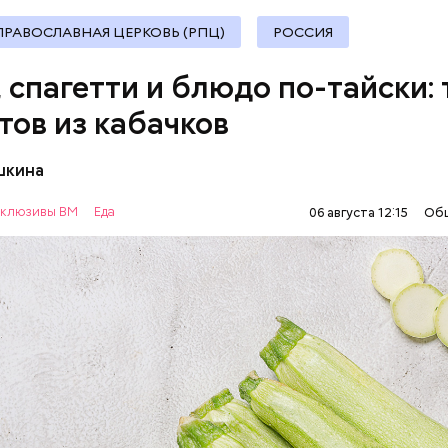
документы
ПРАВОСЛАВНАЯ ЦЕРКОВЬ (РПЦ)
РОССИЯ
, спагетти и блюдо по-тайски: 
тов из кабачков
шкина
нты:
клюзивы ВМ
Еда
06 августа 12:15
Об
ОВОЩИ
РЕЦЕПТЫ
т стресса он держит сосуды под контролем и
ует более 300 реакций нашего организма. Также