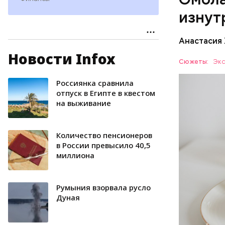
наше зр
изнут
калий —
сердечн
Анастасия
давлени
магний 
Новости Infox
Дыня соде
Сюжеты:
Экс
организму
рассказал
Россиянка сравнила
ЗДОРОВЬ
минералам
отпуск в Египте в квестом
на выживание
ФРУКТЫ
Количество пенсионеров
в России превысило 40,5
миллиона
Румыния взорвала русло
Дуная