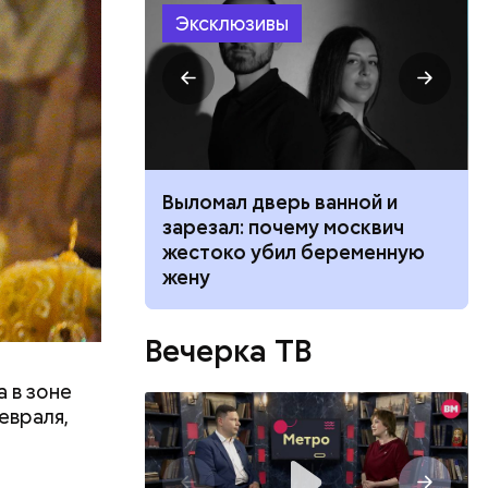
ть
Эксклюзивы
ь и
 людям:
ецептом
ником
Выломал дверь ванной и
 маникюра в
зарезал: почему москвич
026
жестоко убил беременную
жену
Вечерка ТВ
 в зоне
евраля,