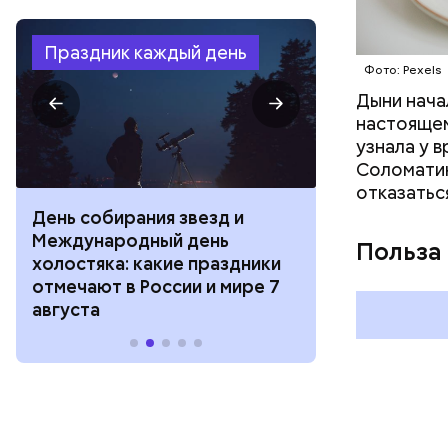
Праздник каждый день
Фото: Pexels
Дыни начал
настоящем
узнала у 
Соломатин
отказатьс
День собирания звезд и
День шевеле
Международный день
и Междунар
Польза
холостяка: какие праздники
подкаблучни
отмечают в России и мире 7
праздники о
августа
и мире 6 авг