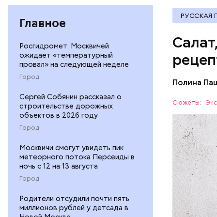
РУССКАЯ 
Главное
Салат
Росгидромет: Москвичей
ожидает «температурный
рецеп
провал» на следующей неделе
Город
Полина Па
Ингредие
Сергей Собянин рассказал о
Сюжеты:
Экс
строительстве дорожных
объектов в 2026 году
ЕДА
Город
Москвичи смогут увидеть пик
метеорного потока Персеиды в
ночь с 12 на 13 августа
Город
Родители отсудили почти пять
— В момен
миллионов рублей у детсада в
контролир
Новой Москве