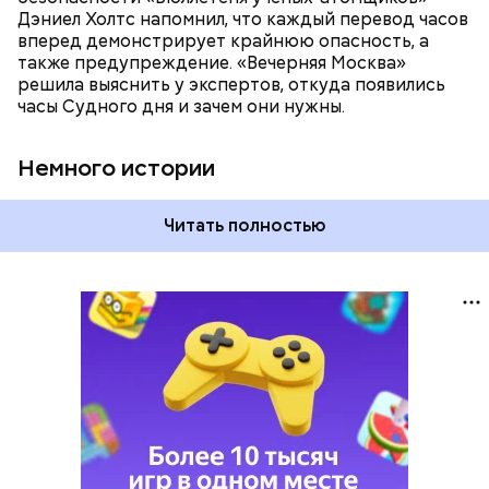
предметом обсуждения для аналитиков со всего
Дэниел Холтс напомнил, что каждый перевод часов
мира. Но, помимо перспективы отправиться в
вперед демонстрирует крайнюю опасность, а
«атомный рай», с 2007 года на стрелку часов
также предупреждение. «Вечерняя Москва»
влияет еще одна глобальная угроза —
решила выяснить у экспертов, откуда появились
климатические изменения.
часы Судного дня и зачем они нужны.
Немного истории
Читать полностью