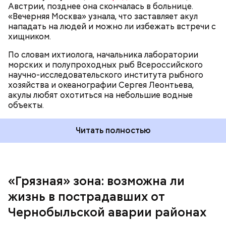
Австрии, позднее она скончалась в больнице.
«Вечерняя Москва» узнала, что заставляет акул
Собеседник «Вечерней Москвы» отметил, что еще
нападать на людей и можно ли избежать встречи с
несколько лет назад о таких походах даже мечтать
хищником.
не приходилось, но сегодня это вполне
укладывается в рамки официальной экскурсии с
По словам ихтиолога, начальника лаборатории
гидом.
— Ко всем этим рейтингам и часам нужно
морских и полупроходных рыб Всероссийского
относиться скептически, ведь все эти оценки
научно-исследовательского института рыбного
экспертов, заключения, предположения
хозяйства и океанографии Сергея Леонтьева,
ангажированы. Такие заявления кому-то выгодны,
акулы любят охотиться на небольшие водные
— пояснил эксперт.
объекты.
Читать полностью
«Грязная» зона: возможна ли
Так как расстояния большие, экскурсионные
жизнь в пострадавших от
группы преодолевают первые 15 километров на
автобусе. Проезжают вглубь леса, пробираясь по
Чернобыльской аварии районах
одичавшим местам, где начинается самая «грязная»
зона.