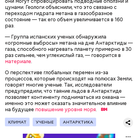
они могут спровоцировать подводные оползни и
страшных кровопролитных противостояний. И в
могильников, техники и мертвых городов,
цунами. Геологи объяснили, что это связано с
качестве напоминания о том, что ядерные
притягивающих сталкеров, как в украинской
переходом гидрата метана в газообразное
столкновения могут закончиться полным
Припяти. А на пожарную вышку, откуда можно
состояние — так его объем увеличивается в 160
уничтожением всего живого, были запущены эти
увидеть территорию чернобыльской станции,
раз.
часы. И что бы сейчас ни говорили, они очень четко
подниматься запрещено. Зато есть выселенные
и своевременно «реагировали» на актуальные
деревни — местный эксклюзив.
— Группа испанских ученых обнаружила
проблемы. Если даже у адептов этой концепции
«огромные выбросы» метана на дне Антарктиды —
есть коммерческие амбиции — это их право.
газа, способного нагревать планету примерно в 30
Свое несогласие с предыдущим спикером в личном
Главное, что они заставляют людей задуматься над
раз сильнее, чем углекислый газ, — говорится в
разговоре с корреспондентом «Вечерней Москвы»
своим будущим и будущим человечества.
материале
.
высказал председатель Всероссийского общества
Особенно опасно контактировать с водой, если вы
охраны природы Элмурод Расулмухамедов.
оказались в открытом море и получили порез или
О перспективе глобальных перемен из-за
Атака хищника: ихтиолог
Эксперт предположил, что любая информация,
ранку. Акула чувствует даже небольшое
процессов, которые происходят на полюсах Земли,
объяснил, почему акулы
напоминающая о проблемах экологии и ядерной
количество крови на расстоянии до полутора
нападают на человека
говорят многие ученые. Так, исследователи
угрозы, — основание лишний раз задуматься о том,
километров. Если вы поранились в воде, сразу же
предупредили, что таяние льдов в Антарктиде
что физический мир не вечен и только в наших
выходите на берег.
позволяет континенту подниматься из океана —
силах сделать все, чтобы продлить жизнь себе и
именно это может оказать значительное влияние
окружающей нас природе:
на будущее
повышение уровня моря
.
— Во время перелета вы больше облучаетесь, чем в
период нахождения не территории в течение
КЛИМАТ
УЧЕНЫЕ
АНТАРКТИКА
одного рабочего дня, — констатировал он.