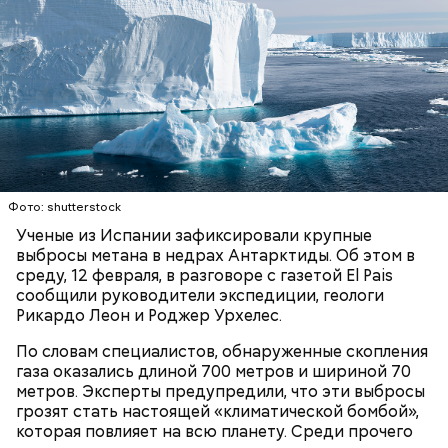
Ни один метод и способ защиты или обороны в
стрессовой ситуации не помогает, ведь у морского
обитателя больше преимуществ в воде как по
выносливости, так и по силе.
— Таких деревень много, их 95 в заповеднике. Это
вообще отдельный объект исследования, —
заметил он.
Фото: shutterstock
Также специалист отметил, что часы Судного дня
Ученые из Испании зафиксировали крупные
помогают больше людей привлечь к проблемам
выбросы метана в недрах Антарктиды. Об этом в
глобального потепления, климатических изменений
среду, 12 февраля, в разговоре с газетой El Pais
и природных последствий войн.
сообщили руководители экспедиции, геологи
Рикардо Леон и Роджер Урхелес.
— Хищник чувствует кровь, разведенную в
По словам специалистов, обнаруженные скопления
морской воде в пропорции один к миллиону, —
газа оказались длиной 700 метров и шириной 70
— Почему-то все говорят о заговорах, забывая о
пояснил собеседник «ВМ».
метров. Эксперты предупредили, что эти выбросы
том, что проект этот более 70 лет назад был создан
грозят стать настоящей «климатической бомбой»,
лишь из гуманных побуждений. 1947 год — период,
которая повлияет на всю планету. Среди прочего
когда мир приходил в себя после мировых войн,
Экскурсовод отметил, что в заповеднике нет