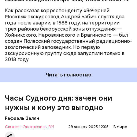
Как рассказал корреспонденту «Вечерней
Москвы» экскурсовод Андрей Бабич, спустя два
года после аварии, в 1988 году, на территории
трех районов белорусской зоны отчуждения —
Хойникского, Наровлянского и Брагинского — был
Каждый год — в зависимости от того, какие
создан Полесский государственный радиационно-
события происходят в мире, — ученые,
экологический заповедник. Но первую
нобелевские лауреаты и специалисты по ядерной
экскурсионную группу сюда запустили только в
безопасности из экспертного совета «Бюллетеня
2018 году.
ученых-атомщиков» принимают решение о
переводе стрелки. Например, в 2017-м причиной
Читать полностью
перевода на полминуты вперед послужили как
ухудшающиеся отношения между ядерными
державами, отсутствие прогресса в сокращении
выбросов углекислого газа, так и усиление
Часы Судного дня: зачем они
— Поскольку мы стоим на пороге второго
национализма во всем мире и отрицание
ядерного века и периода беспрецедентного
нужны и кому это выгодно
изменения климата.
изменения климата, ученые вновь несут особую
ответственность за информирование
Рафаэль Залян
общественности и консультирование лидеров об
Сюжет:
Эксклюзивы ВМ
опасностях, с которыми сталкивается
29 января 2025 12:05
В мире
человечество. Как ученые мы понимаем опасность