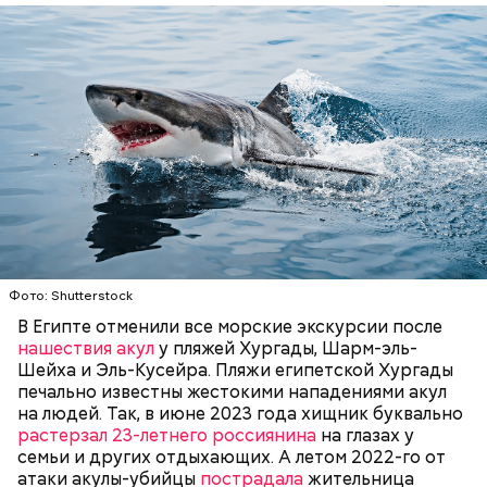
рекламную фишку, чтобы привлечь средства для
реализации своих новых не менее нелепых и
ненужных проектов. Это классическое
замыливание глаз, — высказал свое мнение военный
эксперт.
— Для группы из пяти человек такое путешествие
обойдется в пределах 340 белорусских рублей
(около 10311 рублей по ЦБ РФ — п
рим. «ВМ»
), —
уточнил он.
Он заметил, что в мире действительно непростая
— Очень много случаев зарегистрировано, когда
ситуация с точки зрения ядерного оружия, оружия
акулы атаковали небольшие суда с надувными
Фото: Shutterstock
массового уничтожения. Проблемы экологии и
бортами. Более того, бывало и такое, когда
сохранения природы тоже стоят остро.
В Египте отменили все морские экскурсии после
пассажиры таких плавательных средств
нашествия акул
у пляжей Хургады, Шарм-эль-
оказывались жертвами этих хищных рыб, — сказал
БЕЗОПАСНОСТЬ
СМЕРТЬ
РЫБА
Шейха и Эль-Кусейра. Пляжи египетской Хургады
собеседник «ВМ».
печально известны жестокими нападениями акул
на людей. Так, в июне 2023 года хищник буквально
растерзал 23-летнего россиянина
на глазах у
семьи и других отдыхающих. А летом 2022-го от
атаки акулы-убийцы
пострадала
жительница